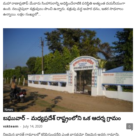
మహా రాణాప్రతాప్‌ మేవారు సింహాసనాన్ని అధిష్ఠించేనాటికి పరిస్థితి అత్యంత దయనీయంగా
ఉంది. నలువైపులా శత్రువులు పొంచి ఉన్నారు. శత్రువు వద్ద అపార ధనం, ఇతర సాధనాలు
ఉన్నాయి. లక్షల సంఖ్యలో...
News
బఘువార్ – మధ్యప్రదేశ్ రాష్ట్రంలోని ఒక ఆదర్శ గ్రామం
vskteam
-
July 14, 2020
0
నిజమైన భారత్ గ్రామాలలో కనిపిస్తుందనేది ఎంత వాస్తవమో నిజమైన ఆదర్శ గ్రామాన్ని