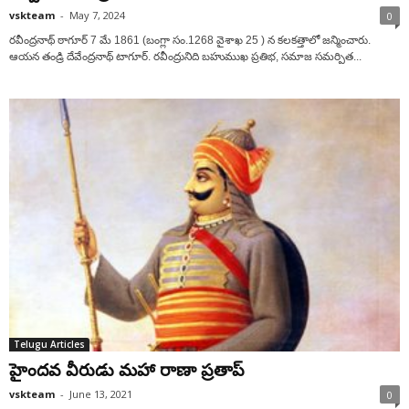
vskteam
-
May 7, 2024
0
రవీంద్రనాథ్ ఠాగూర్ 7 మే 1861 (బంగ్లా సం.1268 వైశాఖ 25 ) న కలకత్తాలో జన్మించారు.
ఆయన తండ్రి దేవేంద్రనాథ్ టాగూర్. రవీంద్రునిది బహుముఖ ప్రతిభ, సమాజ సమర్పిత...
Telugu Articles
హైందవ వీరుడు మహా రాణా ప్రతాప్‌
vskteam
-
June 13, 2021
0