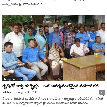
సంస్కృత భాషపై ఆధారపడి ఉంది. ఈ...
Telugu Articles
కృషితో నాస్తి దుర్భిక్షం – ఒక ఆదర్శవంతమైన మహిళ కథ
vskteam
-
August 30, 2019
0
వీధులను శుభ్రపరిచే ఒక మహిళ తన పిల్లలను ఏ విధంగా తీర్చిదిద్దిందో తెలియజేసే కథ. సుమిత్ర
దేవి గత 30 సంవత్సరాలుగా జార్ఖండ్‌ ప్రాంతంలోని జజకూ టౌన్‌ షిప్‌లో వీధులను...