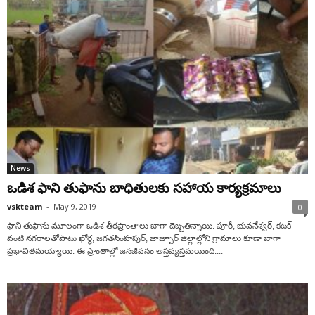
News
ఒడిశ ఫాని తుఫాను బాధితులకు సహాయ కార్యక్రమాలు
vskteam
-
May 9, 2019
0
ఫాని తుఫాను మూలంగా ఒడిశ తీరప్రాంతాలు బాగా దెబ్బతిన్నాయి. పూరీ, భువనేశ్వర్, కటక్
వంటి నగరాలతోపాటు ఖోర్ధ, జగతసింహపుర్, జాజ్పూర్ జిల్లాల్లోని గ్రామాలు కూడా బాగా
ప్రభావితమయ్యాయి. ఈ ప్రాంతాల్లో జనజీవనం అస్తవ్యస్తమయింది....