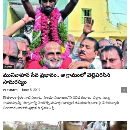
News
మునివాహన సేవ ప్రభావం.. ఆ గ్రామంలో వెల్లివిరిసిన
సామరస్యం
vskteam
-
June 5, 2019
0
కొంతకాలం క్రితం నాటి ఘటన.. హిందూ సమాజంలోని వివిధ కులాలు, వర్గాల మధ్య
సామరస్యాన్ని, సద్భావాన్ని నెలకొల్పే మహత్తర బాధ్యత తన భుజస్కందాలపై వేసుకున్నారు
చిలుకూరు బాలాజీ ప్రధాన అర్చకులు శ్రీ...