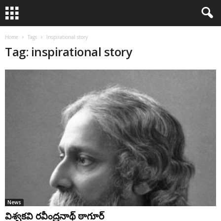
Home
Tags
Inspirational story
Tag: inspirational story
News
విశ్వకవి రవీంద్రనాథ్ ఠాగూర్