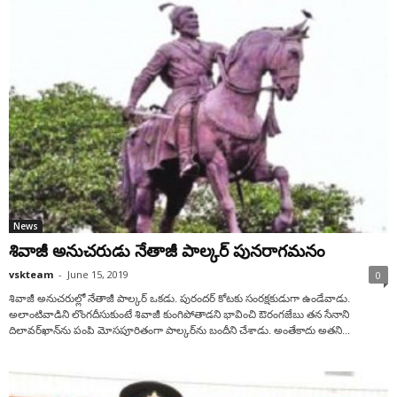
News
శివాజీ అనుచరుడు నేతాజీ పాల్కర్‌ పునరాగమనం
vskteam
-
June 15, 2019
0
శివాజీ అనుచరుల్లో నేతాజీ పాల్కర్‌ ఒకడు. పురందర్‌ కోటకు సంరక్షకుడుగా ఉండేవాడు.
అలాంటివాడిని లొంగదీసుకుంటే శివాజీ కుంగిపోతాడని భావించి ఔరంగజేబు తన సేనాని
దిలావర్‌ఖాన్‌ను పంపి మోసపూరితంగా పాల్కర్‌ను బందీని చేశాడు. అంతేకాదు అతని...