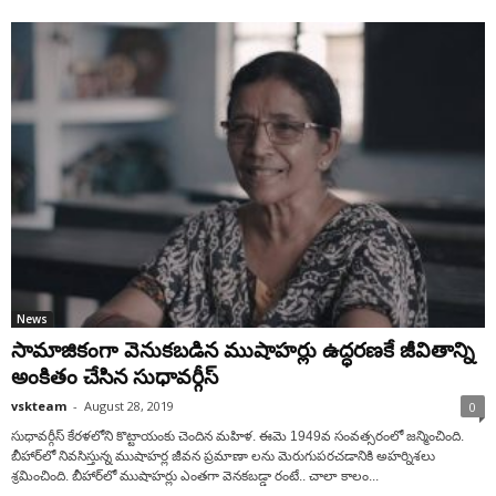
News
సామాజికంగా వెనుకబడిన ముషాహర్లు ఉద్ధరణకే జీవితాన్ని
అంకితం చేసిన సుధావర్గీస్‌
vskteam
-
August 28, 2019
0
సుధావర్గీస్‌ కేరళలోని కొట్టాయంకు చెందిన మహిళ. ఈమె 1949వ సంవత్సరంలో జన్మించింది.
బీహార్‌లో నివసిస్తున్న ముషాహర్ల జీవన ప్రమాణా లను మెరుగుపరచడానికి అహర్నిశలు
శ్రమించింది. బీహార్‌లో ముషాహర్లు ఎంతగా వెనకబడ్డా రంటే.. చాలా కాలం...