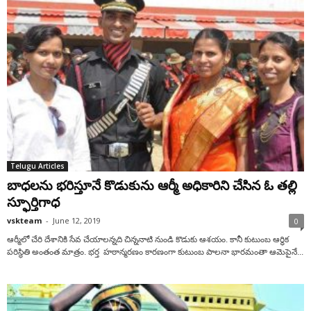
Telugu Articles
బాధలను భరిస్తూనే కొడుకును ఆర్మీ అధికారిని చేసిన ఓ తల్లి
స్ఫూర్తిగాధ
vskteam
-
June 12, 2019
0
ఆర్మీలో చేరి దేశానికి సేవ చేయాలన్నది చిన్ననాటి నుండి కొడుకు ఆశయం. కానీ కుటుంబ ఆర్ధిక
పరిస్థితి అంతంత మాత్రం. భర్త హఠాన్మరణం కారణంగా కుటుంబ పాలనా భారమంతా ఆమెపైనే...