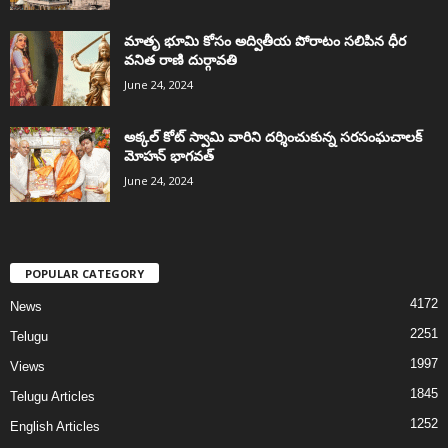
మాతృ భూమి కోసం అద్వితీయ పోరాటం సలిపిన ధీర
వనిత రాణి దుర్గావతి
June 24, 2024
అక్కల్‌ కోట్‌ స్వామి వారిని దర్శించుకున్న సరసంఘచాలక్
మోహన్ భాగవత్
June 24, 2024
POPULAR CATEGORY
4172
News
2251
Telugu
1997
Views
1845
Telugu Articles
1252
English Articles