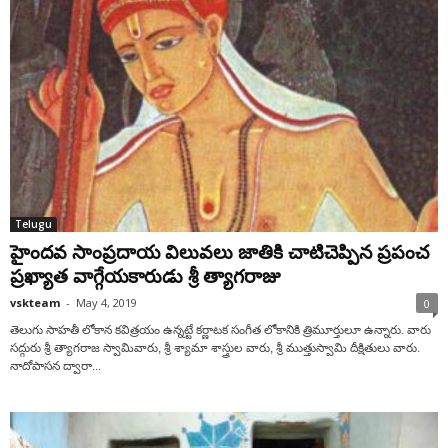
Telugu
హైందవ సాంప్రదాయ విలువలు జాతికి చాటిచెప్పిన ప్రపంచ
ప్రఖ్యాత వాగ్గేయకారుడు శ్రీ త్యాగరాజు
vskteam
-
May 4, 2019
0
తెలుగు సాహతీ లోకాన కవిత్రయం ఉన్నట్టే కర్ణాటక సంగీత లోకానికి త్రిమూర్తులూ ఉన్నారు. వారు
సద్గురు శ్రీ త్యాగరాజ స్వామివారు, శ్రీ శ్యామా శాస్త్రుల వారు, శ్రీ ముత్తుస్వామి దీక్షితులు వారు.
నాదోపాసన ద్వారా...