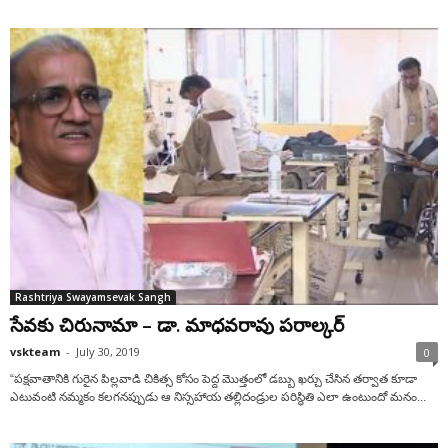
Rashtriya Swayamsevak Sangh
సేవకు చిరునామా – డా. మాధవరావు పరాల్కర్
vskteam
-
July 30, 2019
0
“పక్షవాతానికి గురైన పిల్లవాడి చికిత్స కోసం పెద్ద మొత్తంలో డబ్బు ఖర్చు చేసిన తర్వాత కూడా
ఎటువంటి నమ్మకం కలగనప్పుడు ఆ నిస్సహాయ తల్లిదండ్రుల పరిస్థితి ఎలా ఉంటుందో మనం...