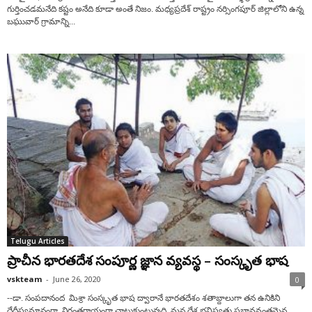
గుర్తించడమనేది కష్టం అనేది కూడా అంతే నిజం. మధ్యప్రదేశ్ రాష్ట్రం నర్సింగపూర్ జిల్లాలోని ఉన్న
బఘువార్ గ్రామాన్ని...
Telugu Articles
ప్రాచీన భారతదేశ సంపూర్ణ జ్ఞాన వ్యవస్థ – సంస్కృత భాష
vskteam
-
June 26, 2020
0
--డా. సంపదానంద మిశ్రా సంస్కృత భాష ద్వారానే భారతదేశం శతాబ్దాలుగా తన ఉనికిని
దేదీప్యమానంగా, నిరంతరాయంగా చాటుకుంటున్నది. మన దేశ భవిష్యత్తు ప్రభావవంతమైన