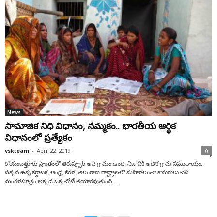
News
సామాజిక నిధి విధానం, నమ్మకం.. భారతీయ ఆర్ధిక
విధానంలో ప్రత్యేకం
vskteam
-
April 22, 2019
0
కోయంబత్తూరు ప్రాంతంలో తిరుప్పూర్‌ అనే గ్రామం ఉంది. నిజానికి అదొక గ్రామ సముదాయం.
పక్కన ఉన్న కర్ణాటక, ఆంధ్ర, కేరళ, తెలంగాణ రాష్ట్రాలలో మహిళలంతా కొనుగోలు చేసే
మంగళసూత్రం అక్కడ ఒక్కచోటే తయారవుతుంది....