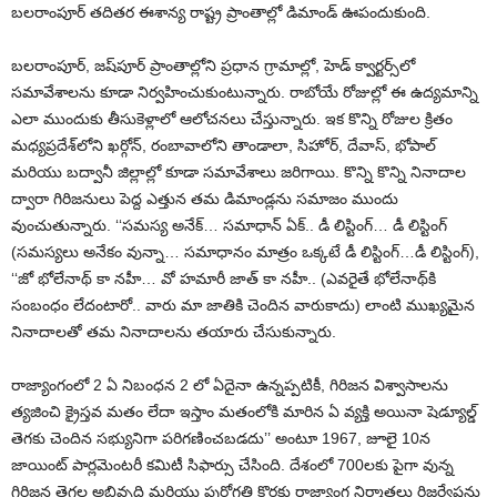
బలరాంపూర్‌ తదితర ఈశాన్య రాష్ట్ర ప్రాంతాల్లో డిమాండ్‌ ఊపందుకుంది.
బలరాంపూర్‌, జష్‌పూర్‌ ప్రాంతాల్లోని ప్రధాన గ్రామాల్లో, హెడ్‌ క్వార్టర్స్‌లో
సమావేశాలను కూడా నిర్వహించుకుంటున్నారు. రాబోయే రోజుల్లో ఈ ఉద్యమాన్ని
ఎలా ముందుకు తీసుకెళ్లాలో ఆలోచనలు చేస్తున్నారు. ఇక కొన్ని రోజుల క్రితం
మధ్యప్రదేశ్‌లోని ఖర్గోన్‌, రంబావాలోని తాండాలా, సిహోర్‌, దేవాస్‌, భోపాల్‌
మరియు బద్వానీ జిల్లాల్లో కూడా సమావేశాలు జరిగాయి. కొన్ని కొన్ని నినాదాల
ద్వారా గిరిజనులు పెద్ద ఎత్తున తమ డిమాండ్లను సమాజం ముందు
వుంచుతున్నారు. ‘‘సమస్య అనేక్‌… సమాధాన్‌ ఏక్‌.. డీ లిస్టింగ్‌… డీ లిస్టింగ్‌
(సమస్యలు అనేకం వున్నా… సమాధానం మాత్రం ఒక్కటే డీ లిస్టింగ్‌…డీ లిస్టింగ్‌),
‘‘జో భోలేనాథ్‌ కా నహీ… వో హమారీ జాత్‌ కా నహీ.. (ఎవరైతే భోలేనాథ్‌కి
సంబంధం లేదంటారో.. వారు మా జాతికి చెందిన వారుకాదు) లాంటి ముఖ్యమైన
నినాదాలతో తమ నినాదాలను తయారు చేసుకున్నారు.
రాజ్యాంగంలో 2 ఏ నిబంధన 2 లో ఏదైనా ఉన్నప్పటికీ, గిరిజన విశ్వాసాలను
త్యజించి క్రైస్తవ మతం లేదా ఇస్తాం మతంలోకి మారిన ఏ వ్యక్తి అయినా షెడ్యూల్డ్‌
తెగకు చెందిన సభ్యునిగా పరిగణించబడదు’’ అంటూ 1967, జూలై 10న
జాయింట్‌ పార్లమెంటరీ కమిటీ సిఫార్సు చేసింది. దేశంలో 700లకు పైగా వున్న
గిరిజన తెగల అభివృద్ది మరియు పురోగతి కొరకు రాజ్యాంగ నిర్మాతలు రిజర్వేషన్లు