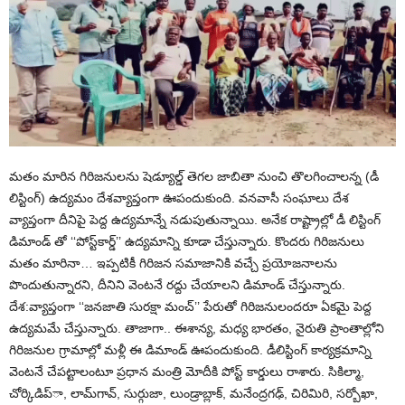
మతం మారిన గిరిజనులను షెడ్యూల్డ్‌ తెగల జాబితా నుంచి తొలగించాలన్న (డీ
లిస్టింగ్‌) ఉద్యమం దేశవ్యాప్తంగా ఊపందుకుంది. వనవాసీ సంఘాలు దేశ
వ్యాప్తంగా దీనిపై పెద్ద ఉద్యమాన్నే నడుపుతున్నాయి. అనేక రాష్ట్రాల్లో డీ లిస్టింగ్‌
డిమాండ్‌ తో ‘‘పోస్ట్‌కార్డ్‌’’ ఉద్యమాన్ని కూడా చేస్తున్నారు. కొందరు గిరిజనులు
మతం మారినా… ఇప్పటికీ గిరిజన సమాజానికి వచ్చే ప్రయోజనాలను
పొందుతున్నారని, దీనిని వెంటనే రద్దు చేయాలని డిమాండ్‌ చేస్తున్నారు.
దేశ:వ్యాప్తంగా ‘‘జనజాతి సురక్షా మంచ్‌’’ పేరుతో గిరిజనులందరూ ఏకమై పెద్ద
ఉద్యమమే చేస్తున్నారు. తాజాగా.. ఈశాన్య, మధ్య భారతం, నైరుతి ప్రాంతాల్లోని
గిరిజనుల గ్రామాల్లో మళ్లీ ఈ డిమాండ్‌ ఊపందుకుంది. డీలిస్టింగ్‌ కార్యక్రమాన్ని
వెంటనే చేపట్టాలంటూ ప్రధాన మంత్రి మోదీకి పోస్ట్‌ కార్డులు రాశారు. సికిల్మా,
చోర్కిడిప్‌ా, లామ్‌గావ్‌, సుర్గుజా, లుండ్రాబ్లాక్‌, మనేంద్రగఢ్‌, చిరిమిరి, సర్బోఖా,