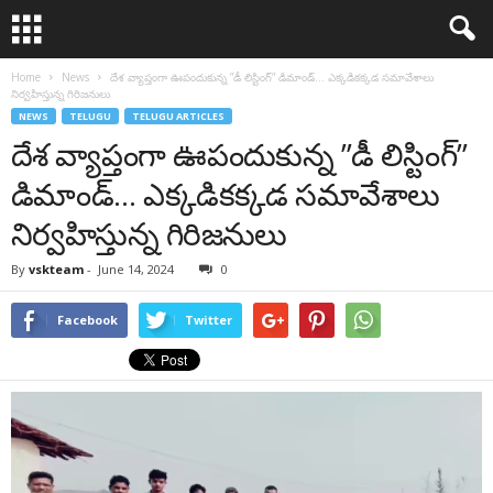
Home
News
దేశ వ్యాప్తంగా ఊపందుకున్న ”డీ లిస్టింగ్‌” డిమాండ్… ఎక్కడికక్కడ సమావేశాలు
నిర్వహిస్తున్న గిరిజనులు
NEWS
TELUGU
TELUGU ARTICLES
దేశ వ్యాప్తంగా ఊపందుకున్న ”డీ లిస్టింగ్‌”
డిమాండ్… ఎక్కడికక్కడ సమావేశాలు
నిర్వహిస్తున్న గిరిజనులు
By
vskteam
-
June 14, 2024
0
Facebook
Twitter