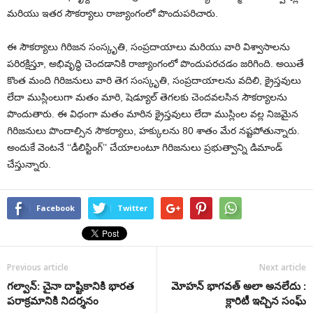
మరియు ఇతర సౌకర్యాలు రాజ్యాంగంలో పొందుపరిచారు.
ఈ సౌకర్యాలు గిరిజన సంస్కృతి, సంప్రదాయాలు మరియు వారి విశ్వాసాలను
పరిరక్షిస్తూ, అభివృద్ధి చెందడానికి రాజ్యాంగంలో పొందుపరచడం జరిగింది. అయితే
కొంత మంది గిరిజనులు వారి తెగ సంస్కృతి, సంప్రదాయాలను వదిలి, క్రైస్తవులు
లేదా ముస్లింలుగా మతం మారి, షెడ్యూల్‌ తెగలకు చెందవలసిన సౌకర్యాలను
పొందుతారు. ఈ విధంగా మతం మారిన క్రైస్తవులు లేదా ముస్లింల వల్ల నిజమైన
గిరిజనులు పొందాల్సిన సౌకర్యాలు, హక్కులను 80 శాతం మేర నష్టపోతున్నారు.
అందుకే వెంటనే ‘‘డీలిస్టింగ్‌’’ చేయాలంటూ గిరిజనులు ప్రభుత్వాన్ని డిమాండ్‌
చేస్తున్నారు.
Facebook
Twitter
Previous article
Next article
గల్వాన్: చైనా దాష్టికానికి భారత
మోహన్ భాగవత్ అలా అనలేదు :
పరాక్రమానికి నిదర్శనం
క్లారిటీ ఇచ్చిన సంఘ్