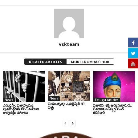
vskteam
RELATED ARTICLES
MORE FROM AUTHOR
News
News
Telugu Articles
నియంతృత్వ ఎమర్జెన్సీకి 49
ఎమర్జెన్సీ: ప్రజాస్వామ్య
ప్రజాకవి, భక్తి ఉద్యమకారుడు,
ఏళ్లు
పునరుద్ధరణ కోసం మహిళా
సమాజిక సంస్కర్త సంత్‌
కార్యకర్తల పోరాటం
కబీర్‌దాస్‌