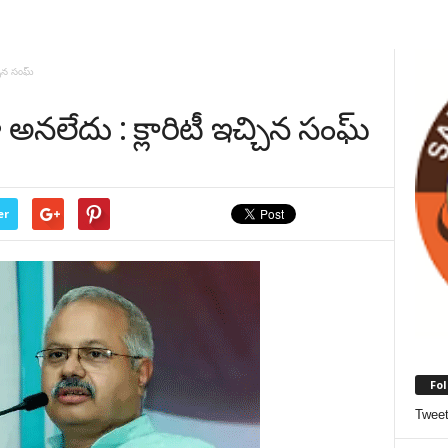
చిన సంఘ్
లేదు : క్లారిటీ ఇచ్చిన సంఘ్
er
Fol
Twee