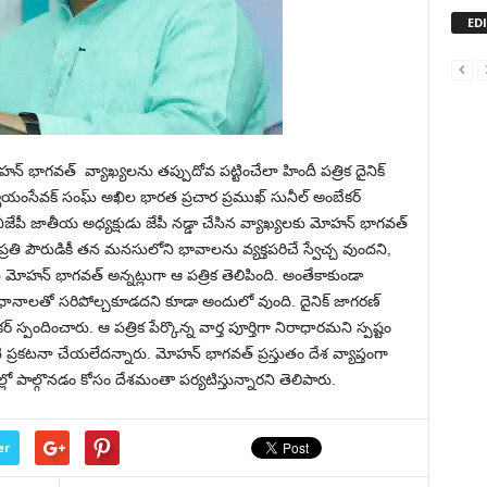
ED
్‌ భాగవత్‌ వ్యాఖ్యలను తప్పుదోవ పట్టించేలా హిందీ పత్రిక దైనిక్‌
 స్వయంసేవక్ సంఘ్ అఖిల భారత ప్రచార ప్రముఖ్‌ సునీల్‌ అంబేకర్‌
జేపీ జాతీయ అధ్యక్షుడు జేపీ నడ్డా చేసిన వ్యాఖ్యలకు మోహన్‌ భాగవత్‌
 ప్రతి పౌరుడికీ తన మనసులోని భావాలను వ్యక్తపరిచే స్వేచ్చ వుందని,
ోహన్‌ భాగవత్‌ అన్నట్లుగా ఆ పత్రిక తెలిపింది. అంతేకాకుండా
ధానాలతో సరిపోల్చకూడదని కూడా అందులో వుంది. దైనిక్‌ జాగరణ్‌
‌ స్పందించారు. ఆ పత్రిక పేర్కొన్న వార్త పూర్తిగా నిరాధారమని స్పష్టం
 ప్రకటనా చేయలేదన్నారు. మోహన్‌ భాగవత్‌ ప్రస్తుతం దేశ వ్యాప్తంగా
ిరాల్లో పాల్గొనడం కోసం దేశమంతా పర్యటిస్తున్నారని తెలిపారు.
er