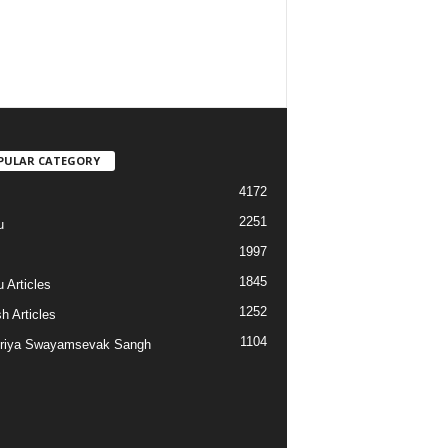
PULAR CATEGORY
4172
2251
u
1997
s
1845
 Articles
1252
h Articles
1104
riya Swayamsevak Sangh