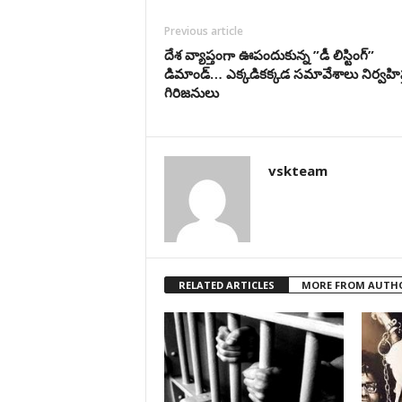
Previous article
దేశ వ్యాప్తంగా ఊపందుకున్న ”డీ లిస్టింగ్‌”
డిమాండ్… ఎక్కడికక్కడ సమావేశాలు నిర్వహిస్
గిరిజనులు
vskteam
RELATED ARTICLES
MORE FROM AUTH