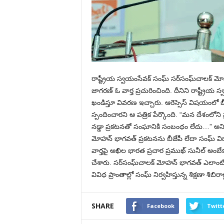
రాష్ట్రీయ స్వయంసేవక్ సంఘ్ సర్‌సంఘ్‌చాలక్‌ మోహన
జాగరణ్‌ ఓ వార్త ప్రచురించింది. దీనిని రాష్ట్రీయ
ఖండిస్తూ వివరణ ఇచ్చారు. ఆరెస్సెస్ విషయంలో బీ
స్పందించారని ఆ పత్రిక పేర్కొంది. “మన దేశంలోని
నడ్డా ప్రకటనతో సంఘానికి సంబంధం లేదు…” అని మ
మోహన్‌ భాగవత్‌ ప్రకటనను బీజేపీ లేదా సంఘ్ వి
వార్తపై అఖిల భారత ప్రచార ప్రముఖ్‌ సునీల్‌ అంబేకర్
చేశారు. సర్‌సంఘ్‌చాలక్‌ మోహన్‌ భాగవత్‌ ఎలాంటి
వివిధ ప్రాంతాల్లో సంఘ్ నిర్వహిస్తున్న శిక్షణా శిబ
SHARE
Facebook
Twitt