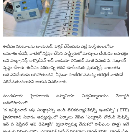
ఈవీఎం పరికరాలను టాంపరింగ్, హ్యాక్ చేసేందుకు ఎట్టి పరిస్థితులలోనూ
అవకాశం లేదనీ, వాటిలో నిక్షిప్తం చేసిన సాఫ్ట్వేరులో మార్పులు చేయడం అసాధ్యం
అని ఎలక్ట్రానిక్స్ కార్పొరేషన్ ఆఫ్ ఇండియా లిమిటెడ్ మాజీ సిఎండి పి. సుధాకర్
స్పష్టం చేశారు. ఈవీఎం పరికరాన్ని తెరచి చూసేందుకు ప్రయత్నిస్తే వాటంతట
అది పనిచేయడం ఆగిపోతుందని, ఏమైనా సాంకేతిక సమస్య తలెత్తితే వాటికవే
సరిచేసుకుంటాయని ఆయన వివరించారు.
మంగళవారం హైదరాబాద్ ఉస్మానియా విశ్వవిద్యాలయం మెకాస్టర్
ఆడిటోరియంలో
‘ద ఇనిస్టిటూట్ ఆఫ్ ఎలక్ట్రానిక్స్ అండ్ టెలీకమ్యూనికేషన్స్ ఇంజినీర్స్’ (IETE)
హైదరాబాద్ విభాగం ఆధ్వ్యర్యంలో ఏర్పాటు చేసిన “ఎలక్ట్రాన్ వోటింగ్ మెషిన్స్
ఇన్ ది ఫెస్టివల్ ఆఫ్ డెమోక్రసీ” (ప్రజాస్వామ్య వేడుకలో ఈవీఎంల పాత్ర) అనే
అంశంపై ప్రసంగించారు. ఎలక్ట్రానిక్ ఓటింగ్ పరికరాలు భారత్ కొరకు, భారత్ చేత,