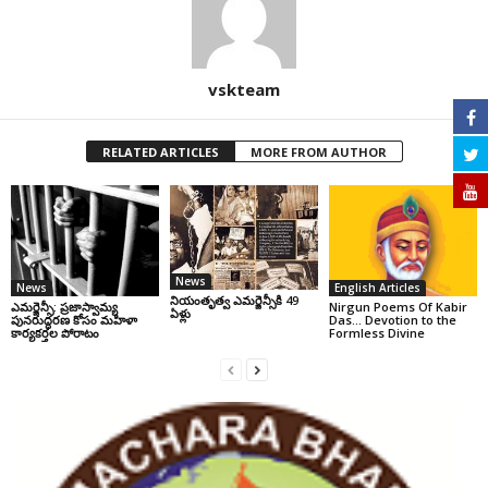
vskteam
RELATED ARTICLES
MORE FROM AUTHOR
News
News
English Articles
నియంతృత్వ ఎమర్జెన్సీకి 49
ఎమర్జెన్సీ: ప్రజాస్వామ్య
Nirgun Poems Of Kabir
ఏళ్లు
పునరుద్ధరణ కోసం మహిళా
Das… Devotion to the
కార్యకర్తల పోరాటం
Formless Divine