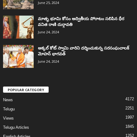
June 25, 2024
మాతృ భూమి కోసం అద్వితీయ పోరాటం సలిపిన ధీర
వనిత రాణి దుర్గావతి
June 24, 2024
అక్కల్‌ కోట్‌ స్వామి వారిని దర్శించుకున్న సరసంఘచాలక్
మోహన్ భాగవత్
June 24, 2024
POPULAR CATEGORY
4172
News
2251
Telugu
1997
Views
1845
Telugu Articles
1252
English Articles