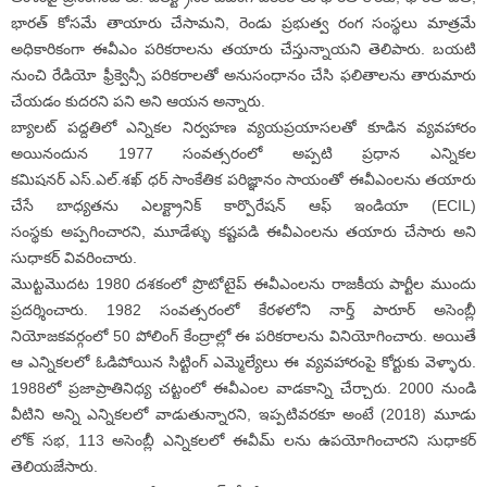
భారత్ కోసమే తాయారు చేసామని, రెండు ప్రభుత్వ రంగ సంస్థలు మాత్రమే
అధికారికంగా ఈవీఎం పరికరాలను తయారు చేస్తున్నాయని తెలిపారు. బయటి
నుంచి రేడియో ఫ్రీక్వెన్సీ పరికరాలతో అనుసంధానం చేసి ఫలితాలను తారుమారు
చేయడం కుదరని పని అని ఆయన అన్నారు.
బ్యాలట్ పద్దతిలో ఎన్నికల నిర్వహణ వ్యయప్రయాసలతో కూడిన వ్యవహారం
అయినందున 1977 సంవత్సరంలో అప్పటి ప్రధాన ఎన్నికల
కమిషనర్ ఎస్.ఎల్.శఖ్ ధర్ సాంకేతిక పరిజ్ఞానం సాయంతో ఈవీఎంలను తయారు
చేసే బాధ్యతను ఎలక్ట్రానిక్ కార్పొరేషన్ ఆఫ్ ఇండియా (ECIL)
సంస్థకు అప్పగించారని, మూడేళ్ళు కష్టపడి ఈవీఎంలను తయారు చేసారు అని
సుధాకర్ వివరించారు.
మొట్టమొదట 1980 దశకంలో ప్రొటోటైప్ ఈవీఎంలను రాజకీయ పార్టీల ముందు
ప్రదర్శించారు. 1982 సంవత్సరంలో కేరళలోని నార్త్ పారూర్ అసెంబ్లీ
నియోజకవర్గంలో 50 పోలింగ్ కేంద్రాల్లో ఈ పరికరాలను వినియోగించారు. అయితే
ఆ ఎన్నికలలో ఓడిపోయిన సిట్టింగ్ ఎమ్మెల్యేలు ఈ వ్యవహారంపై కోర్టుకు వెళ్ళారు.
1988లో ప్రజాప్రాతినిధ్య చట్టంలో ఈవీఎంల వాడకాన్ని చేర్చారు. 2000 నుండి
వీటిని అన్ని ఎన్నికలలో వాడుతున్నారని, ఇప్పటివరకూ అంటే (2018) మూడు
లోక్ సభ, 113 అసెంబ్లీ ఎన్నికలలో ఈవీమ్ లను ఉపయోగించారని సుధాకర్
తెలియజేసారు.