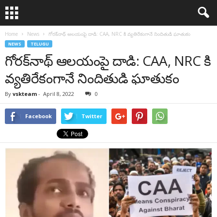
Home
News
గోర‌క్‌నాథ్ ఆల‌యంపై దాడి: CAA, NRC కి వ్య‌తిరేకంగానే నిందితుడి ఘాతుకం
NEWS
TELUGU
గోర‌క్‌నాథ్ ఆల‌యంపై దాడి: CAA, NRC కి
వ్య‌తిరేకంగానే నిందితుడి ఘాతుకం
By
vskteam
-
April 8, 2022
0
Facebook
Twitter