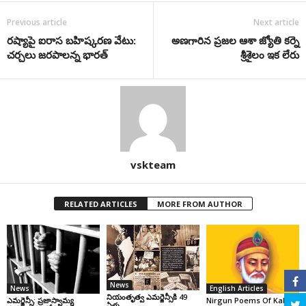
Previous article
Next article
రష్యాపై ఐరాస బహిష్కరణ వేటు:
అణగారిన ప్రజల ఆశా జ్యోతి కర్నె
చర్చలు జరపాలన్న భారత్
శ్రీశైలం ఇక లేరు
vskteam
RELATED ARTICLES
MORE FROM AUTHOR
News
News
English Articles
నియంతృత్వ ఎమర్జెన్సీకి 49
ఎమర్జెన్సీ: ప్రజాస్వామ్య
Nirgun Poems Of Kabir
ఏళ్లు