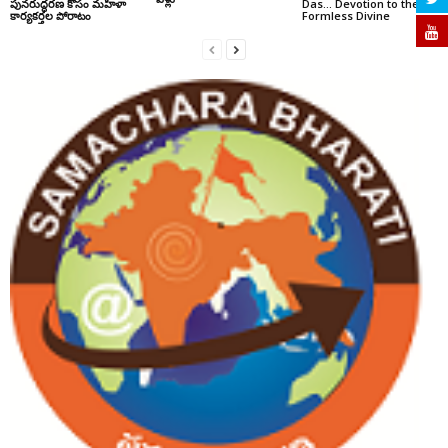
పునరుద్ధరణ కోసం మహిళా
Das… Devotion to the
కార్యకర్తల పోరాటం
Formless Divine