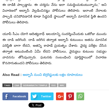
ఈ దాడికి పాల్ప‌డ్డాను. ఈ చర్యను నేను ఇలా సమర్థించుకుంటున్నాను,” అని
విచార‌ణ‌లో అబ్బాసీ వెల్ల‌డించిన‌ట్టు పోలీసులు తెలిపారు. ఇలాంటి నేరాలకు
పాల్పడి చనిపోవడానికి కూడా సిద్ధపడే స్థాయిలో అబ్బాసీ మాన‌సిక స్థితి ఉంద‌ని
పోలీసులు తెలిపారు.
యూపీ సీఎం యోగి ఆదిత్యనాథ్ ఆలయాన్ని సందర్శించేందుకు ఒకరోజు ముందు
ఈ దాడి జరిగింది. దాడి జ‌రిగిన త‌ర్వాత అబ్బాసీ కుటుంబం అతను మానసిక
ప‌రిస్థితి బాగా లేద‌ని, అత‌న్ని కాపాడే ప్ర‌య‌త్నం చేశారు. వైద్య ప‌రీక్ష‌ల చేసిన
త‌ర్వాత అటువంటింది ఏమీ లేద‌ని పోలీసులు, వైద్యులు కుటుంబ సభ్యుల‌
వాదనను తోసిపుచ్చారు. ఘ‌ట‌న‌కు సంబంధించి పూర్తిస్థాయిలో విచార‌ణ
కొన‌సాగుతుంద‌ని పోలీసులు తెలిపారు.
Also Read :
అబ్బాసీ నుంచి టెర్రరిస్టులకు లక్షల రూపాయలు
TAGS
CAA
GORAKNATH TEMPLE
ISIS
NRC
Facebook
Twitter