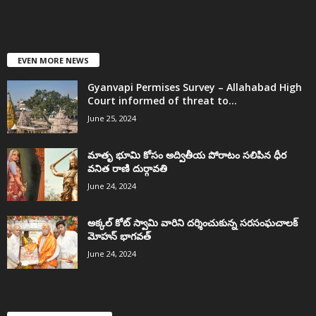
EVEN MORE NEWS
Gyanvapi Permises Survey – Allahabad High
Court informed of threat to...
June 25, 2024
మాతృ భూమి కోసం అద్వితీయ పోరాటం సలిపిన ధీర
వనిత రాణి దుర్గావతి
June 24, 2024
అక్కల్‌ కోట్‌ స్వామి వారిని దర్శించుకున్న సరసంఘచాలక్
మోహన్ భాగవత్
June 24, 2024