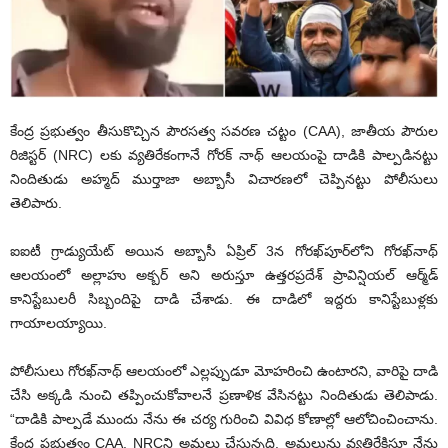
కేంద్ర ప్ర‌భుత్వం తీసుకొచ్చిన పౌర‌స‌త్వ స‌వ‌ర‌ణ చ‌ట్టం (CAA), జాతీయ పౌరుల
రిజిస్టర్ (NRC) ల‌కు వ్య‌తిరేకంగానే గోర‌క్ నాథ్ ఆల‌యంపై దాడికి పాల్ప‌డిన‌ట్టు
నిందితుడు అహ్మద్ ముర్తాజా అబ్బాసీ విచార‌ణ‌లో చెప్పిన‌ట్టు పోలీసులు
తెలిపారు.
ఐఐటీ గ్రాడ్యుయేట్ అయిన అబ్బాసీ ఏప్రిల్ 3న గోరఖ్‌పూర్‌లోని గోరఖ్‌నాథ్
ఆలయంలో అల్లాహు అక్బర్ అని అరుస్తూ ఉత్తరప్రదేశ్ ప్రావిన్షియల్ ఆర్మ్‌డ్
కానిస్టేబులరీ సిబ్బందిపై దాడి చేశాడు. ఈ దాడిలో ఇద్దరు కానిస్టేబుళ్లకు
గాయాలయ్యాయి.
పోలీసులు గోరఖ్‌నాథ్ ఆలయంలో ఎల్లప్పుడూ మోహరించి ఉంటారని, వారిపై దాడి
చేసి అక్కడి నుంచి త‌ప్పించుకోవాల‌నే ప్ర‌ణాళిక వేసిన‌ట్టు నిందితుడు తెలిపాడు.
“దాడికి పాల్ప‌డే ముందు నేను ఈ చర్య గురించి వివిధ కోణాల్లో ఆలోచించించాను.
కేంద్ర‌ ప్రభుత్వం CAA, NRCని అమలు చేస్తున్న‌ది. అమ‌లును వ్య‌తిరేకిస్తూ నేను