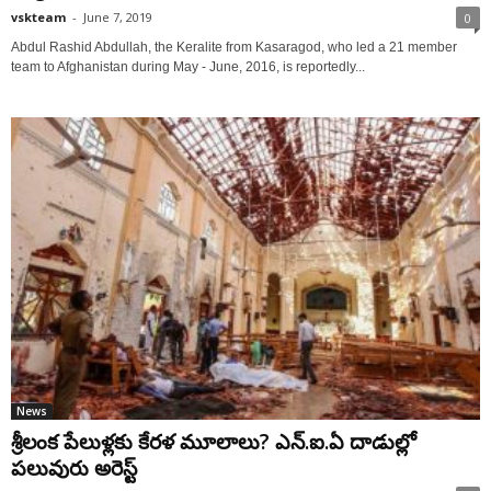
vskteam
-
June 7, 2019
0
Abdul Rashid Abdullah, the Keralite from Kasaragod, who led a 21 member
team to Afghanistan during May - June, 2016, is reportedly...
News
శ్రీలంక పేలుళ్లకు కేరళ మూలాలు? ఎన్.ఐ.ఏ దాడుల్లో
పలువురు అరెస్ట్