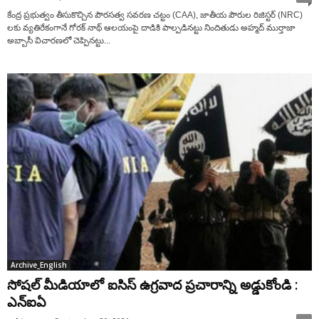
కేంద్ర ప్ర‌భుత్వం తీసుకొచ్చిన పౌర‌స‌త్వ స‌వ‌ర‌ణ చ‌ట్టం (CAA), జాతీయ పౌరుల రిజిస్టర్ (NRC)
ల‌కు వ్య‌తిరేకంగానే గోర‌క్ నాథ్ ఆల‌యంపై దాడికి పాల్ప‌డిన‌ట్టు నిందితుడు అహ్మద్ ముర్తాజా
అబ్బాసీ విచార‌ణ‌లో చెప్పిన‌ట్టు...
Archive_English
సోష‌ల్ మీడియాలో ఐసిస్ ఉగ్ర‌వాద ప్ర‌చారాన్ని అడ్డుకోండి :
ఎన్ఐఏ