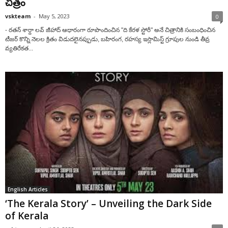
చిత్రం
vskteam
-
May 5, 2023
0
- రతన్ శార్దా ల‌వ్ జీహాద్ ఆధారంగా రూపొందించిన "ది కేరళ స్టోరీ" అనే చిత్రానికి సంబంధించిన
టీజర్ కొన్ని నెలల క్రితం విడుదలైనప్పుడు, బహిరంగ, రహస్య ఇస్లామిస్ట్ గ్రూపుల నుండి తీవ్ర
వ్యతిరేకత...
English Articles
‘The Kerala Story’ – Unveiling the Dark Side
of Kerala