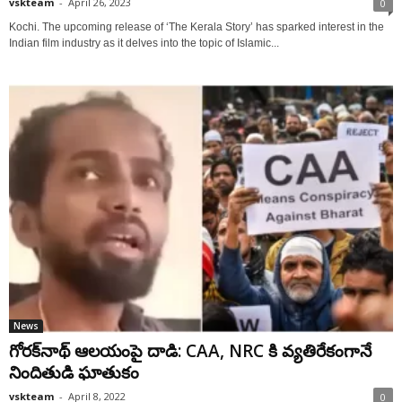
vskteam
-
April 26, 2023
0
Kochi. The upcoming release of ‘The Kerala Story’ has sparked interest in the
Indian film industry as it delves into the topic of Islamic...
News
గోర‌క్‌నాథ్ ఆల‌యంపై దాడి: CAA, NRC కి వ్య‌తిరేకంగానే
నిందితుడి ఘాతుకం
vskteam
-
April 8, 2022
0