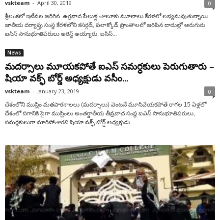
vskteam
-
April 30, 2019
0
శ్రీలంకలో ఇటీవల జరిగిన ఉగ్రవాద పేలుళ్ల తాలూకు మూలాలు కేరళలో లభ్యమవుతున్నాయి.
జాతీయ దర్యాప్తు సంస్థ కేరళలోని కసర్గడ్, పలాక్కోడ్ ప్రాంతాలలో జరిపిన దాడుల్లో ఆరుగురు
ఐసిస్ సానుభూతిపరులు అరెస్ట్ అయ్యారు. ఐసిస్...
News
మదర్సాలు మూయకపోతే ఐఎస్ సమర్ధకులు పెరుగుతారు –
షియా వక్ఫ్ బోర్డ్ అధ్యక్షుడు వసీం...
vskteam
-
January 23, 2019
0
దేశంలోని ముస్లిం మతపాఠశాలలు (మదర్సాలు) వెంటనే మూసివేయకపోతే రాగల 15 ఏళ్లలో
దేశంలో సగానికి పైగా ముస్లింలు అంతర్జాతీయ తీవ్రవాద సంస్థ ఐఎస్ సానుభూతిపరులు,
సమర్ధకులుగా మారిపోతారని షియా వక్ఫ్ బోర్డ్ అధ్యక్షుడు...