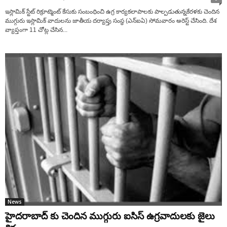
ఇస్లామిక్ స్టేట్ రిక్రూట్మెంట్ కేసుకు సంబంధించి ఉగ్ర కార్య‌క‌లాపాలకు పాల్ప‌డుతున్నకేరళకు చెందిన
ముగ్గురు ఇస్లామిక్ వాదుల‌ను జాతీయ దర్యాప్తు సంస్థ (ఎన్ఐఏ) సోమవారం అరెస్ట్ చేసింది. దేశ
వ్యాప్తంగా 11 చోట్ల చేసిన...
News
హైదరాబాద్ కు చెందిన ముగ్గురు ఐసిస్ ఉగ్రవాదులకు జైలు