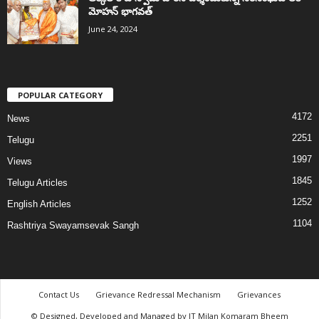
మోహన్ భాగవత్
June 24, 2024
POPULAR CATEGORY
4172
News
2251
Telugu
1997
Views
1845
Telugu Articles
1252
English Articles
1104
Rashtriya Swayamsevak Sangh
Contact Us
Grievance Redressal Mechanism
Grievances
© Designed, Developed and Managed by IT Milan Komaram Bheem