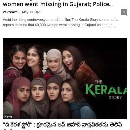
women went missing in Gujarat; Police...
vskteam
-
May 10, 2023
0
Amid the rising controversy around the film, The Kerala Story some media
reports claimed that 40,000 women went missing in Gujarat as per the...
News
“ది కేరళ స్టోరీ” : క్రూరమైన లవ్ జిహాద్ వాస్తవికతను తెలిపే