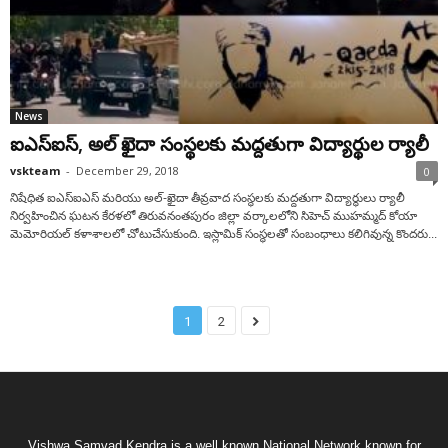
News
ఐఎస్ఐస్, అల్ ఖైదా సంస్థలకు మద్దతుగా విద్యార్థుల ర్యాలీ
vskteam
-
December 29, 2018
0
నిషేధిత ఐఎస్ఐఎస్ మరియు అల్-ఖైదా తీవ్రవాద సంస్థలకు మద్దతుగా విద్యార్థులు ర్యాలీ
నిర్వహించిన ఘటన కేరళలో తిరువనంతపురం జిల్లా వర్కాలలోని సిహెచ్ ముహమ్మద్ కోయా
మెమోరియల్ కళాశాలలో చోటుచేసుకుంది. ఇస్లామిక్ సంస్థలతో సంబంధాలు కలిగివున్న కొందరు...
1
2
Vishwa Samvad Kendra is a well known National Network known for