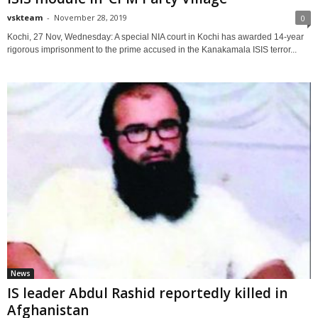
vskteam
-
November 28, 2019
0
Kochi, 27 Nov, Wednesday: A special NIA court in Kochi has awarded 14-year
rigorous imprisonment to the prime accused in the Kanakamala ISIS terror...
News
IS leader Abdul Rashid reportedly killed in
Afghanistan