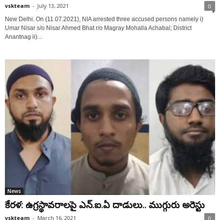
vskteam
-
July 13, 2021
0
New Delhi. On (11.07.2021), NIA arrested three accused persons namely i)
Umar Nisar s/o Nisar Ahmed Bhat r/o Magray Mohalla Achabal; District
Anantnag ii)...
News
కేర‌ళ: ఉగ్ర‌స్థావ‌రాల‌పై ఎన్‌.ఐ.ఏ దాడులు.. ముగ్గురు అరెస్టు
vskteam
-
March 16, 2021
0