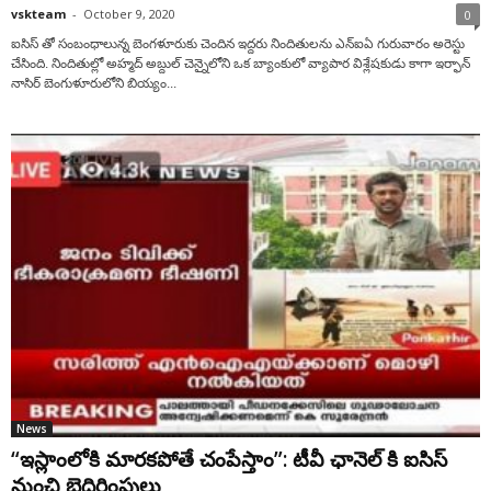
vskteam
-
October 9, 2020
0
ఐసిస్ తో సంబంధాలున్న బెంగళూరుకు చెందిన ఇద్దరు నిందితులను ఎన్ఐఏ గురువారం అరెస్టు
చేసింది. నిందితుల్లో అహ్మద్ అబ్దుల్ చెన్నైలోని ఒక బ్యాంకులో వ్యాపార విశ్లేషకుడు కాగా ఇర్ఫాన్
నాసిర్ బెంగుళూరులోని బియ్యం...
News
“ఇస్లాంలోకి మారకపోతే చంపేస్తాం”: టీవీ ఛానెల్ కి ఐసిస్
నుంచి బెదిరింపులు