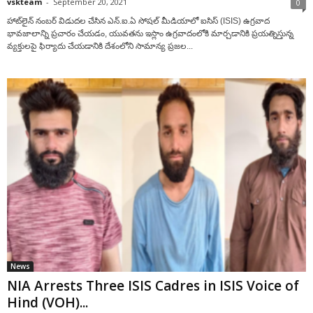
vskteam
-
September 20, 2021
0
హాట్‌లైన్ నంబ‌ర్ విడుద‌ల చేసిన ఎన్‌.ఐ.ఏ సోషల్ మీడియాలో ఐసిస్ (ISIS) ఉగ్ర‌వాద‌
భావజాలాన్ని ప్రచారం చేయడం, యువతను ఇస్లాం ఉగ్ర‌వాదంలోకి మార్చ‌డానికి ప్రయత్నిస్తున్న
వ్య‌క్తుల‌పై ఫిర్యాదు చేయడానికి దేశంలోని సామాన్య ప్ర‌జ‌ల...
News
NIA Arrests Three ISIS Cadres in ISIS Voice of
Hind (VOH)...