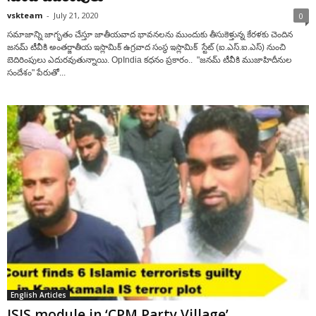
vskteam
-
July 21, 2020
0
సమాజాన్ని జాగృతం చేస్తూ జాతీయవాద భావనలను ముందుకు తీసుకెళ్తున్న కేరళకు చెందిన
జనమ్ టీవీకి అంతర్జాతీయ ఇస్లామిక్ ఉగ్రవాద సంస్థ ఇస్లామిక్ స్టేట్ (ఐ.ఎస్.ఐ.ఎస్) నుంచి
బెదిరింపులు ఎదురవుతున్నాయి. OpIndia కధనం ప్రకారం.. "జనమ్ టీవీకి ముజాహిదీనుల
సందేశం" పేరుతో...
English Articles
ISIS module in ‘CPM Party Village’