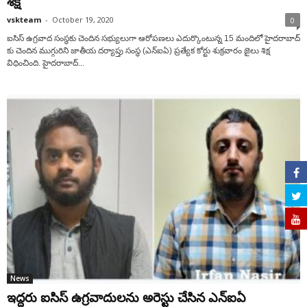
శిక్ష
vskteam
-
October 19, 2020
0
ఐసిస్ ఉగ్రవాద సంస్థకు చెందిన సభ్యులుగా ఆరోపణలు ఎదుర్కొంటున్న 15 మందిలో హైదరాబాద్
కు చెందిన ముగ్గురిని జాతీయ దర్యాప్తు సంస్థ (ఎన్ఐఏ) ప్రత్యేక కోర్టు శుక్రవారం జైలు శిక్ష
విధించింది. హైదరాబాద్...
News
ఇద్దరు ఐసిస్ ఉగ్రవాదులను అరెస్టు చేసిన ఎన్ఐఏ