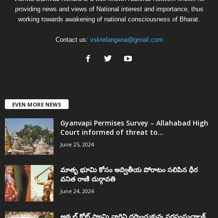
providing news and views of National interest and importance, thus
working towards awakening of national consciousness of Bharat.
Contact us:
vsktelangana@gmail.com
EVEN MORE NEWS
Gyanvapi Permises Survey – Allahabad High
Court informed of threat to...
June 25, 2024
మాతృ భూమి కోసం అద్వితీయ పోరాటం సలిపిన ధీర
వనిత రాణి దుర్గావతి
June 24, 2024
అక్కల్‌ కోట్‌ స్వామి వారిని దర్శించుకున్న సరసంఘచాలక్