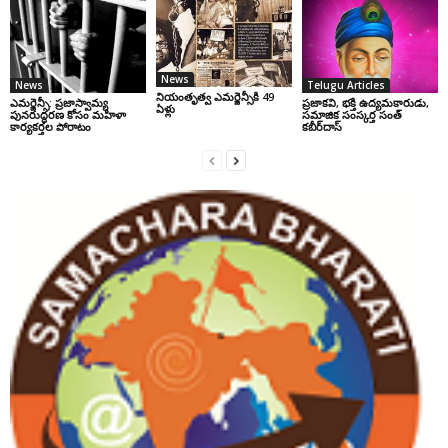
News
News
Telugu Articles
నియంతృత్వ ఎమర్జెన్సీకి 49
ఎమర్జెన్సీ: ప్రజాస్వామ్య
ప్రజాకవి, భక్తి ఉద్యమకారుడు,
ఏళ్లు
పునరుద్ధరణ కోసం మహిళా
సమాజిక సంస్కర్త సంత్‌
కార్యకర్తల పోరాటం
కబీర్‌దాస్‌