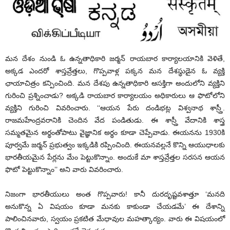
మన దేశం నుండి ఓ ఉన్నతాధికారి జర్మన్ రాయబార కార్యాలయానికి వెళితే,
అక్కడ ఎందరో శాస్తవ్రేత్తలు, గొప్పవాళ్ల పక్కన మన దేశస్థుడైన ఓ వ్యక్తి
ఛాయాచిత్రం కన్పించింది. మన దేశపు ఉన్నతాధికారి ఆసక్తిగా అందులోని వ్యక్తిని
గురించి ప్రశ్నించాడు? అక్కడి రాయబార కార్యాలయం అధికారులు ఆ ఫొటోలోని
వ్యక్తిని గురించి వివరించారు. ‘‘ఆయన పేరు దండిభట్ల విశ్వనాథ శాస్ర్తీ.
రాజమహేంద్రవరానికి చెందిన వేద పండితుడు. ఈ శాస్ర్తీ వేదానికి శాస్త్ర
సమ్మతమైన అర్థంతోపాటు వైజ్ఞానిక అర్థం కూడా చెప్పేవాడు. ఈయనను 1930కి
పూర్వమే జర్మన్ ప్రభుత్వం ఇక్కడికి రప్పించింది. ఈయనవల్లనే కొన్ని ఆయుధాలకు
భారతీయమైన పేర్లను మేం పెట్టుకొన్నాం. అందుకే మా శాస్తవ్రేత్తల సరసన ఆయన
ఫొటో పెట్టుకొన్నాం’’ అని వారు వివరించారు.
నిజంగా భారతీయులు అంత గొప్పవారు! కానీ దురదృష్టవశాత్తూ ‘మనది
అనుకొన్న ఏ విషయం కూడా మనకు కాకుండా చేయడమే’ ఈ దేశాన్ని
పాలించినవారు, స్వయం ప్రకటిత మేధావుల మహత్కార్యం. వారు ఈ విషయంలో