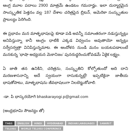
ఆంగ్ల మూల పదాలు 2900 మాత్రమే ఉండటం గమనార్హం. ఇలా దుర్మార్గమైన
సాంస్కృతిక పెత్తనం వల్ల 187 దేశాల చరిత్రపైన బ్రిటన్, అమెరికా సంస్కృతుల
ప్రాబల్యం పెరిగింది.
ఈ ప్రభావం మన మాతృభాషలపై కూడా పడి అవన్నీ సమాంతరంగా నడుస్తున్నట్లు
అనిపిస్తున్నా కానీ ఆంగ్లం ధాటికి ఎక్కడ విధ్వంసం అవుతాయో అన్నట్లు
సర్వేసర్వత్రా వినిపిస్తున్నమాట. ఈ ఆందోళన నుండి మనం బయటపడాలంటే
మనకున్న ‘భాషా అధ్యయన మెకానిజం’ పునరుద్ధరించుకోవడమే ఏకైక లక్ష్యం.
ఏ జాతి తన ఉనికిని, చరిత్రను, సంస్కృతిని కోల్పోతుందో అది దాని
మరణశాసనాన్ని అదే స్వయంగా రాసుకున్నట్లే! ఇప్పటికైనా జాతీయ
భాషతోపాటు, మాతృభాషను జీవభాషలుగా నిలబెట్టుకోవాలి.
-డా. పి భాస్కరయోగి
bhaskarayogi.p@gmail.com
(ఆంధ్రభూమి సౌజన్యం తో)
TAGS
ENGLISH
HINDI
HYDERABAD
INDIAN LANGUAGES
SANKRIT
TELUGU
WORLD TELUGU CONFERENCE