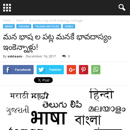
Home
News
మన భాష ల పట్ల మనకే భావదాస్యం ఇంకెన్నాళ్లు!
NEWS
TELUGU
TELUGU ARTICLES
VIEWS
మన భాష ల పట్ల మనకే భావదాస్యం
ఇంకెన్నాళ్లు!
By
vskteam
-
December 16, 2017
0
Facebook
Twitter