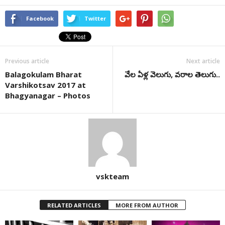
Facebook
Twitter
Previous article
Next article
Balagokulam Bharat
వేల ఏళ్ల వెలుగు, వరాల తెలుగు..
Varshikotsav 2017 at
Bhagyanagar – Photos
vskteam
RELATED ARTICLES
MORE FROM AUTHOR