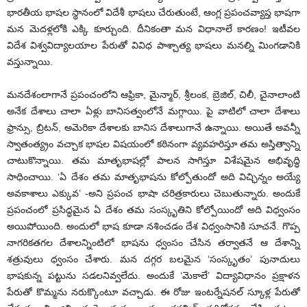
భారతీయ భాషల స్థానంలో విదేశీ భాషలు చేరుతుంటే, ఆంగ్ల ప్రపంచవ్యాప్త భాషగా
మన మెదళ్లలోకి ఎక్కి కూర్చుంది. దీనికంతా మన విధానాలే కారణం! ఇటీవల
విదేశ విశ్వవిద్యాలయాల పేరుతో వివిధ పాశ్చాత్య భాషలు మనల్ని మింగడానికి
వస్తున్నాయి.
మనదేశంలాగానే ప్రపంచంలోని ఆఫ్రికా, మైన్మార్, శ్రీలంక, బ్రెజిల్, చిలీ, చైనాలాంటి
అనేక దేశాలు చాలా ఏళ్లు బానిసత్వంలోనే మగ్గాయి. పై వాటిలో చాలా దేశాలు
ఫ్రాన్సు, బ్రిటన్, అమెరికా దేశాలకు బానిస దేశాలుగానే ఉన్నాయి. అయితే అవన్నీ
స్వాతంత్య్రం వచ్చాక భాషల విషయంలో కఠినంగా వ్యవహరిస్తూ తమ అస్తిత్వాన్ని
చాటుకొన్నాయి. తమ మాతృభాషల్లో పాలన సాగిస్తూ విశేషమైన అభివృద్ధి
సాధించాయి. ‘ఏ దేశం తమ మాతృభాషను కోల్పోతుందో అది విచ్ఛిన్నం అయ్యే
అవకాశాలు ఎక్కువ’ -అని ప్రపంచ భాషా చరిత్రకారులు చెబుతున్నారు. అందుకే
ప్రపంచంలో ప్రసిద్ధమైన ఏ దేశం తమ సంస్కృతిని కోల్పోయిందో అది విధ్వంసం
అయిపోయింది. అందులో భాష కూడా నశించడం దేశ విధ్వంసానికి సూచనే. గొప్ప
నాగరికతగల దేశాలన్నింటిలో భాషను ధ్వంసం చేసిన తర్వాతనే ఆ దేశాన్ని
శత్రువులు ధ్వంసం చేశారు. మన దగ్గర బలమైన ‘సంస్కృతం’ పునాదులు
భాషకున్న పట్టును సడలనివ్వలేదు. అందుకే ‘మెకాలే’ విద్యావిధానం ప్రక్షాళన
పేరుతో కొమ్మను నరుక్కొంటూ వచ్చాడు. ఈ రోజు ఇంటర్నేషనల్ స్కూళ్ల పేరుతో