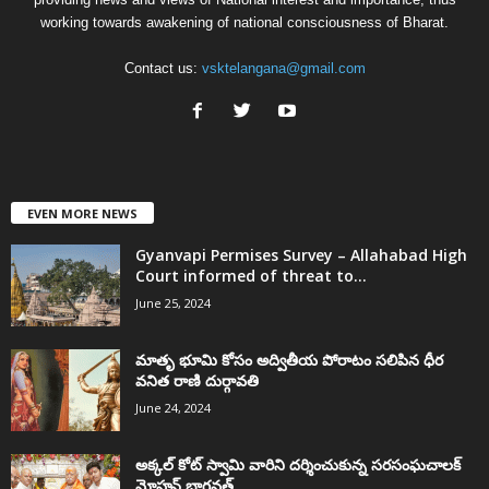
working towards awakening of national consciousness of Bharat.
Contact us:
vsktelangana@gmail.com
EVEN MORE NEWS
Gyanvapi Permises Survey – Allahabad High
Court informed of threat to...
June 25, 2024
మాతృ భూమి కోసం అద్వితీయ పోరాటం సలిపిన ధీర
వనిత రాణి దుర్గావతి
June 24, 2024
అక్కల్‌ కోట్‌ స్వామి వారిని దర్శించుకున్న సరసంఘచాలక్
మోహన్ భాగవత్