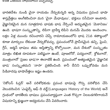
కొంత విజయం సాధించారనే చెప్పవచ్చు.
భారతదేశం నుండి చైనా రాయడం నేర్చుకున్నది అన్న విషయం ప్రపంచ భాషా
శాస్తవ్రేత్తలు అంగీకరించినా మన ‘చైనా మేధావులు’, భక్తులు ససేమిరా అంటారు.
వైజ్ఞానికమైన మన సూత్రరూప భాషకు భాష నేర్పించే అద్భుతమైన ‘మెకానిజం’
ఉంది. భాషగా సంస్కృతాన్ని, లిపిగా బ్రాహ్మీ లిపిని మనమే మొదట అందించాం.
లక్షల ఏళ్ల ముందు రచించారని చెప్పే రామాయణంలోని భాష 21వ శతాబ్దంలో
కూడా మార్పులు లేకుండా నేర్చుకోవచ్చు. ప్రపంచంలోనే ప్రాచీనమైన డచ్చి, ఫ్రెంచి,
గ్రీస్, జర్మన్ భాషలు తమ అస్తిత్వాన్ని కోల్పోయినా, మన దేశంలో సంస్కృతం
మాత్రం లిఖిత రూపకంగా పటిష్టంగా ఉంటే, పూజలోనో, పద్యంగానో, శ్లోకంగానో,
మంత్రంగానో ‘ప్రజల భాష’గా ఈనాటికీ ఉంది. ప్రపంచంలో అత్యంతమైన ‘వైజ్ఞానిక
భాష’ సంస్కృతమని ‘నాసా’ ప్రకటించింది. కానీ దీనిని ఒప్పుకోవడం మన
పిడివాదపు భాషావేత్తలు ఇష్టం ఉండదు.
‘నికోలస్ ఓస్లర్’ అనే పరిశోధకుడు ప్రపంచ భాషలపై గొప్ప పరిశోధన చేసి
వెలువరించిన ‘ఎంపైర్స్ ఆఫ్ ది వర్డ్’(Languages History of the World) అనే
గ్రంథంలో భారతీయ భాషలు ప్రపంచవ్యాప్తంగా ఎంత గొప్పగా నిలబడగలిగాయనే
విషయాన్ని క్షుణ్ణంగా అధ్యయనం చేసి వివరించారు.