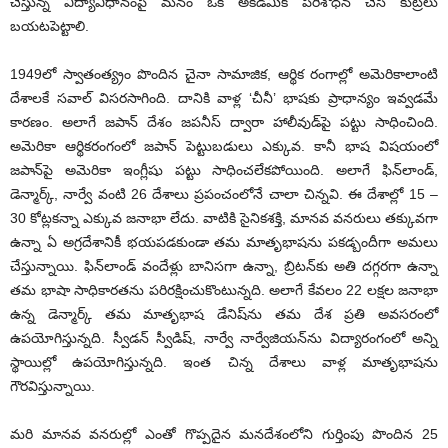
చేస్తున్న విద్యావిధానంపై మనం ఒక అకడమిక్ పరిశోధన చేసి కుట్రలు
బయటపెట్టాలి.
1949లో స్వాతంత్య్రం పొందిన చైనా సామాజిక, ఆర్థిక రంగాల్లో అమెరికాలాంటి
దేశాలకే సవాల్ విసరసాగింది. దానికి వాళ్ల ‘చీనీ’ భాషకు ప్రాధాన్యం ఇవ్వడమే
కారణం. అలాగే జపాన్ దేశం జపనీస్ ద్వారా హాలీవుడ్‌పై పట్టు సాధించింది.
అమెరికా ఆర్థికరంగంలో జపాన్ పెట్టుబడులు ఎక్కువ. కానీ భాష విషయంలో
జపాన్‌పై అమెరికా ఇంగ్లీషు పట్టు సాధించలేకపోయింది. అలాగే ఫిన్‌లాండ్,
డెన్మార్క్, నార్వే వంటి 26 దేశాలు ప్రపంచంలోనే చాలా చిన్నవి. ఈ దేశాల్లో 15 –
30 కోట్లకన్నా ఎక్కువ జనాభా లేదు. వాటికి సైనికశక్తి, మానవ వనరులు తక్కువగా
ఉన్నా ఏ అగ్రదేశానికీ భయపడకుండా తమ మాతృభాషను పకడ్బందీగా అమలు
చేస్తున్నాయి. ఫిన్‌లాండ్ వందేళ్లు బానిసగా ఉన్నా, బ్రిటన్‌కు అతి దగ్గరగా ఉన్నా
తమ భాషా సాధికారతను పరిరక్షించుకొంటున్నది. అలాగే కేవలం 22 లక్షల జనాభా
ఉన్న డెన్మార్క్ తమ మాతృభాష డేనిష్‌ను తమ దేశ ప్రతి అవసరంలో
ఉపయోగిస్తున్నది. స్వీడన్ స్వీడిష్, నార్వే నార్వేజియన్‌ను విద్యారంగంలో అన్ని
స్థాయిల్లో ఉపయోగిస్తున్నది. ఇంత చిన్న దేశాలు వాళ్ల మాతృభాషను
గౌరవిస్తున్నాయి.
మరి మానవ వనరుల్లో ఎంతో గొప్పదైన మనదేశంలోని గుర్తింపు పొందిన 25