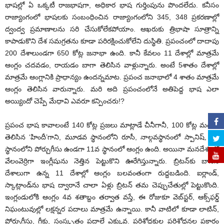
భాషల్లో ఏ ఒక్కటీ రాజభాషగా, అధికార భాష గుర్తింపును పొందలేదు. కనీసం
రాజ్యాంగంలో భాషలకు సంబంధించిన రాజ్యాంగంలోని 345, 348 ప్రకరణాల్లో
ద్వంద్వ ప్రమాణాలను సరి చేసుకోలేకపోయాం. ఆఖరుకు త్రిభాషా సూత్రాన్ని
కాపాడుకొని దేశ సమగ్రతను కూడా పరిరక్షించుకోలేని దుస్థితి. ప్రపంచంలో దాదాపు
200 దేశాలుండగా 650 కోట్ల జనాభా ఉంది. కానీ కేవలం 11 దేశాల్లో మాత్రమే
ఆంగ్లం చదవడం, రాయడం బాగా తెలిసిన వాళ్లున్నారు. అంటే 5శాతం దేశాల్లో
మాత్రమే ఆంగ్లానికి ప్రాధాన్యం ఉందన్నమాట. ప్రపంచ జనాభాలో 4 శాతం మాత్రమే
ఆంగ్లం తెలిసిన వారున్నారు. మరి అది ప్రపంచంలోనే అతిపెద్ద భాష ఎలా
అయ్యిందో చెప్పే మేధావి ఎవరూ కన్పించరు!?
ప్రపంచ భాష కావాలంటే 140 కోట్ల ప్రజలు మాట్లాడే చీనీగానీ, 100 కోట్ల మందికి
తెలిసిన ‘హిందీ’గాని, మూడవ స్థానంలోని రూసీ, నాల్గవస్థానంలో స్పానిష్, 5వ
స్థానంలోని పోర్చుగీసు ఉండగా 11వ స్థానంలో ఆంగ్లం ఉంది. అయినా మనదేశంలో
వేలంవెర్రిగా ఇంగ్లీషును నెత్తిన పెట్టుకొని ఊరేగిస్తున్నారు. బ్రిటన్‌కు బానిస
దేశాలుగా ఉన్న 11 దేశాల్లో ఆంగ్లం బలవంతంగా రుద్దబడింది. ఐర్లాండ్,
స్కాట్లాండ్‌ను భాష ద్వారానే చాలా ఏళ్లు బ్రిటన్ తమ చెప్పుచేతుల్లో పెట్టుకొంది.
ఇంగ్లండులోకి ఆంగ్లం 4వ శతాబ్దం తర్వాత వస్తే, ఈ రోజుకూ వెబ్‌స్టర్, ఆక్స్‌ఫర్డ్
నిఘంటువుల్లో లక్షన్నర పదాలు మాత్రమే ఉన్నాయి. కానీ వాటిలో కూడా లాటిన్,
పోర్చుగీసు, గ్రీకు, సంస్కృతం పదాలే ఎక్కువ. పరిశోధకుల పరిశోధనల ప్రకారం