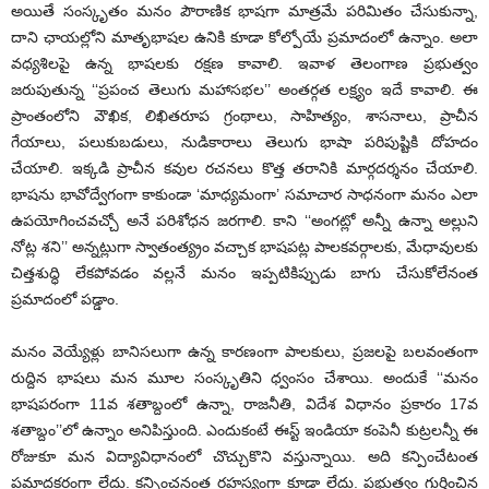
అయితే సంస్కృతం మనం పౌరాణిక భాషగా మాత్రమే పరిమితం చేసుకున్నా,
దాని ఛాయల్లోని మాతృభాషల ఉనికి కూడా కోల్పోయే ప్రమాదంలో ఉన్నాం. అలా
వధ్యశిలపై ఉన్న భాషలకు రక్షణ కావాలి. ఇవాళ తెలంగాణ ప్రభుత్వం
జరుపుతున్న ‘‘ప్రపంచ తెలుగు మహాసభల’’ అంతర్గత లక్ష్యం ఇదే కావాలి. ఈ
ప్రాంతంలోని వౌఖిక, లిఖితరూప గ్రంథాలు, సాహిత్యం, శాసనాలు, ప్రాచీన
గేయాలు, పలుకుబడులు, నుడికారాలు తెలుగు భాషా పరిపుష్టికి దోహదం
చేయాలి. ఇక్కడి ప్రాచీన కవుల రచనలు కొత్త తరానికి మార్గదర్శనం చేయాలి.
భాషను భావోద్వేగంగా కాకుండా ‘మాధ్యమంగా’ సమాచార సాధనంగా మనం ఎలా
ఉపయోగించవచ్చో అనే పరిశోధన జరగాలి. కాని ‘‘అంగట్లో అన్నీ ఉన్నా అల్లుని
నోట్ల శని’’ అన్నట్లుగా స్వాతంత్య్రం వచ్చాక భాషపట్ల పాలకవర్గాలకు, మేధావులకు
చిత్తశుద్ధి లేకపోవడం వల్లనే మనం ఇప్పటికిప్పుడు బాగు చేసుకోలేనంత
ప్రమాదంలో పడ్డాం.
మనం వెయ్యేళ్లు బానిసలుగా ఉన్న కారణంగా పాలకులు, ప్రజలపై బలవంతంగా
రుద్దిన భాషలు మన మూల సంస్కృతిని ధ్వంసం చేశాయి. అందుకే ‘‘మనం
భాషపరంగా 11వ శతాబ్దంలో ఉన్నా, రాజనీతి, విదేశ విధానం ప్రకారం 17వ
శతాబ్దం’’లో ఉన్నాం అనిపిస్తుంది. ఎందుకంటే ఈస్ట్ ఇండియా కంపెనీ కుట్రలన్నీ ఈ
రోజుకూ మన విద్యావిధానంలో చొచ్చుకొని వస్తున్నాయి. అది కన్పించేటంత
ప్రమాదకరంగా లేదు. కన్పించనంత రహస్యంగా కూడా లేదు. ప్రభుత్వం గుర్తించిన