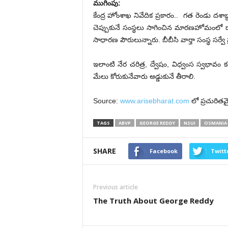
ముగింపు:
కేంద్ర హోంశాఖ నివేదిక ప్రకారం.. గత రెండు దశా
చెప్పుకునే సంస్థలు సాగించిన మారణహోమంలో
సాధారణ పౌరులున్నారు. బీబీసి వార్తా సంస్థ సర్వే ప్
ఇలాంటి నేర చరిత్ర, ద్వేషం, విధ్వంస స్వభావం క
మేలు కోరుకునేవారు అడ్డుకునే తీరాలి.
Source:
www.arisebharat.com
లో ప్రచురితమ
TAGS
ABVP
GEORGE REDDY
NSUI
OSMANIA 
SHARE
Facebook
Twitt
Previous article
The Truth About George Reddy