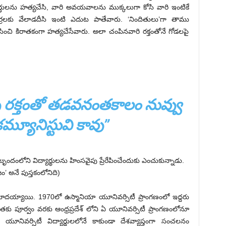
్ధులను హత్యచేసి, వారి అవయవాలను ముక్కలుగా కోసి వారి ఇంటికే
ర్రలకు వేలాడదీసి ఇంటి ఎదుట పాతేవారు. ‘నిందితులు’గా తాము
ించి కిరాతకంగా హత్యచేసేవారు. అలా చంపినవారి రక్తంతోనే గోడలపై
ువు రక్తంతో తడవనంతకాలం నువ్వు
మ్యూనిస్టువి కావు”
బృందంలోని విద్యార్థులను హింసవైపు ప్రేరేపించేందుకు ఎంచుకున్నాడు.
యిజం’ అనే పుస్తకంలోనిది)
లు నమోదయ్యాయి. 1970లో ఉస్మానియా యూనివర్సిటీ ప్రాంగణంలో ఇద్దరు
ంతకు పూర్వం వరకు ఆంధ్రప్రదేశ్ లోని ఏ యూనివర్సిటీ ప్రాంగణంలోనూ
నివర్సిటీ విద్యార్థులలోనే కాకుండా దేశవ్యాప్తంగా సంచలనం