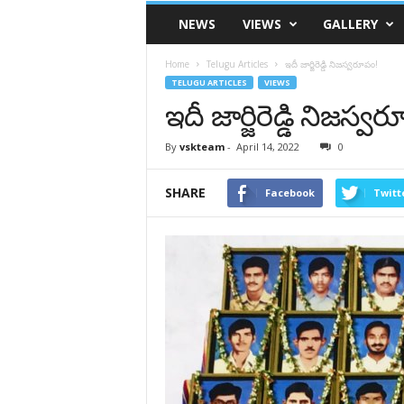
VSK
NEWS
VIEWS
GALLERY
Telangana
Home
Telugu Articles
ఇదీ జార్జిరెడ్డి నిజస్వరూపం!
TELUGU ARTICLES
VIEWS
ఇదీ జార్జిరెడ్డి నిజస్వ
By
vskteam
-
April 14, 2022
0
SHARE
Facebook
Twitt