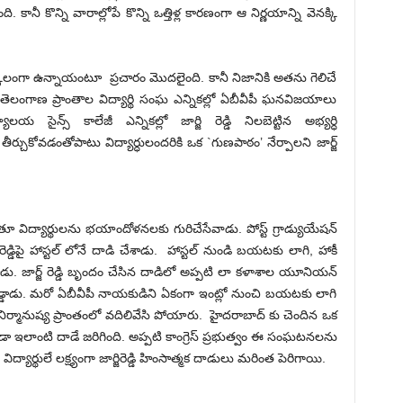
 కానీ కొన్ని వారాల్లోపే కొన్ని ఒత్తిళ్ల కారణంగా ఆ నిర్ణయాన్ని వెనక్కి
ాలు పుష్కలంగా ఉన్నాయంటూ ప్రచారం మొదలైంది. కానీ నిజానికి అతను గెలిచే
లంగాణ ప్రాంతాల విద్యార్థి సంఘ ఎన్నికల్లో ఏబీవీపీ ఘనవిజయాలు
య సైన్స్ కాలేజీ ఎన్నికల్లో జార్జి రెడ్డి నిలబెట్టిన అభ్యర్ధి
ీర్చుకోవడంతోపాటు విద్యార్ధులందరికి ఒక `గుణపాఠం’ నేర్పాలని జార్జ్
తూ విద్యార్థులను భయాందోళనలకు గురిచేసేవాడు. పోస్ట్ గ్రాడ్యుయేషన్
రెడ్డిపై హాస్టల్ లోనే దాడి చేశాడు. హాస్టల్ నుండి బయటకు లాగి, హాకీ
ిచాడు. జార్జ్ రెడ్డి బృందం చేసిన దాడిలో అప్పటి లా కళాశాల యూనియన్
పడ్డాడు. మరో ఏబీవీపీ నాయకుడిని ఏకంగా ఇంట్లో నుంచి బయటకు లాగి
 నిర్మానుష్య ప్రాంతంలో వదిలివేసి పోయారు. హైదరాబాద్ కు చెందిన ఒక
ూడా ఇలాంటి దాడే జరిగింది. అప్పటి కాంగ్రెస్ ప్రభుత్వం ఈ సంఘటనలను
యార్థులే లక్ష్యంగా జార్జిరెడ్డి హింసాత్మక దాడులు మరింత పెరిగాయి.