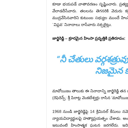
కూడా భయపడే వాతావరణం సృష్టించారు. ప్రత్యర
వేలాడదీసేవారు. తలలను తెగనరికి వెదురు క
ముద్రవేసినవారిని కుటుంబ సభ్యుల ముందే హింస
`విప్లవ’ నినాదాలు రాసేవారు నక్సలైట్లు.
జార్జిరెడ్డి – క్రూరమైన హింసా ప్రవృత్తికి ప్రతిరూపం:
“నీ చేతులు వర్గశత్ర
నిజమైన క
మావోయిజం తాలుకు ఈ నినాదాన్ని జార్జిరెడ్డి తన 
(రెఫెరెన్స్: శ్రీ పిరాట్ల వెంకటేశ్వర్లు రాసిన ‘మావో
1968 నుండి జార్జిరెడ్డిపై 14 క్రిమినల్ కేసు
న్యాయవిద్యార్ధులపై హత్యాప్రయత్నం చేశాడు. అ
ఇటువంటి హింసాత్మక ఘటన జరగలేదు. ఇది యూ