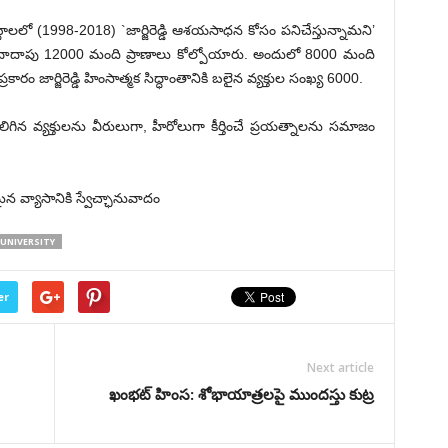
బ్దాలలో (1998-2018) `జార్జిరెడ్డి ఆశయసాధన కోసం పనిచేస్తున్నామని’
 దాదాపు 12000 మంది ప్రాణాలు కోల్పోయారు. అందులో 8000 మంది
రకారం జార్జిరెడ్డి హింసాత్మక సిద్ధాంతానికి బలైన వ్యక్తుల సంఖ్య 6000.
లిగిన వ్యక్తులను వీరులుగా, హీరోలుగా కీర్తించే ప్రయత్నాలను సమాజం
ైన వ్యాసానికి స్వేచ్ఛానువాదం
UNIVERSITY
er
Next article
ఖంభట్ హింస: శోభాయాత్రలపై ముందస్తు కుట్ర