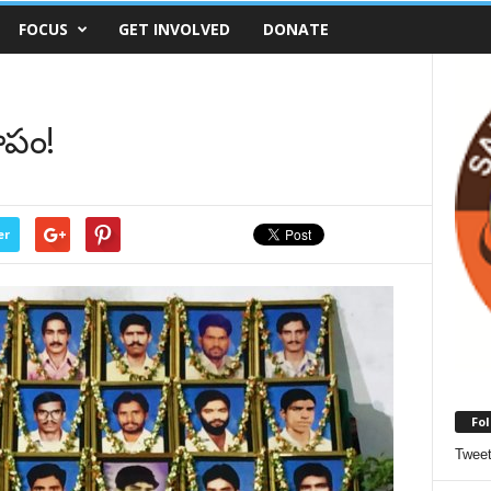
FOCUS
GET INVOLVED
DONATE
రూపం!
er
Fol
Twee