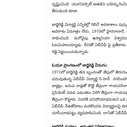
సృష్టించింది. యూనివర్సిటీ అతడిని బహిష్కరించింది.
తీసుకుంది కూడా.
జార్జిరెడ్డి విద్యార్థి ఎన్నికల్లో గెలిచే అవకాశ
అవకాశం ఏమాత్రం లేదు. 1970లో హైదరాబాద్, తె
సాధించింది. మరోవైపు ఉస్మానియా విశ్వవిద్యాల
ఓటమిపాలయ్యాడు. దీనితో ఏబీవీపీ పై ప్రతీకారం త
రెడ్డి నిర్ణయించుకున్నాడు.
ఓయూ ప్రాంగణంలో జార్జిరెడ్డి వీరంగం:
1971లో జార్జిరెడ్డి తన బృందంతో జీపులో తిరుగు
చదువుతున్న ఏబీవీపీ విద్యార్థి సి.హెచ్. నరసింహా
బ్యాట్లు, ఇనుప రాడ్లతో కొట్టి తీవ్రంగా గాయపర
ప్రెసిడెంట్ దవడ ఎముకలు విరిగి తీవ్రంగా గాయ
తీవ్రంగా కొట్టారు. చివరికి చనిపోయాడనుకుని ఒక
ఏబీవీపీ నేతతోపాటు మరికొందరు విద్యార్ధులపై క
చూసీచూడనట్టు వ్యవహరించింది. దానితో ఏబీవీపీ విద్
జార్జిరెడ్డి మరణం.. అనంతర పరిణామాలు: