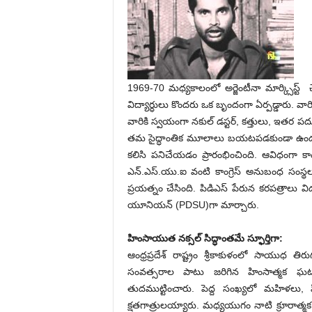
1969-70 మధ్యకాలంలో అర్జెంటీనా మార్క్సిస్ట
విద్యార్ధులు కొందరు ఒక బృందంగా ఏర్పడ్డారు. వారి
వారికి స్వయంగా నకుల్ డస్టర్, కత్తులు, ఇత
తమ సైద్ధాంతిక మూలాలు బయటపడకుండా ఉండడం క
కలిసి పనిచేయడం ప్రారంభించింది. ఆవిధంగా క
ఎన్.ఎస్.యు.ఐ వంటి కాంగ్రెస్ అనుబంధ సంస్థల
ప్రయత్నం చేసింది. పిడిఎస్ పేరున కరపత్రాలు విడు
యూనియన్ (PDSU)గా మార్చారు.
హింసాయుత నక్సల్ సిద్ధాంతమే స్ఫూర్తిగా:
ఆంధ్రప్రదేశ్ రాష్ట్రం శ్రీకాకుళంలో సాయ
సంవత్సరాల పాటు జరిగిన హింసాత్మక ఘటనల్
తుదముట్టించారు. పెద్ద సంఖ్యలో మహిళలు
క్షతగాత్రులయ్యారు. మధ్యయుగం నాటి క్రూరాత్మక