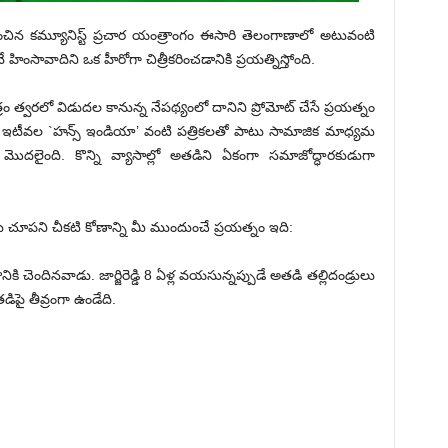
చిన కమ్యూనిస్ట్ ప్రచార యంత్రాంగం ఈసారి తెలంగాణాలో అటువంటి
అనే హింసావాదిని ఒక హీరోగా చిత్రీకరించడానికి ప్రయత్నిస్తోంది.
చిత్రం త్వరలో విడుదల కానున్న నేపథ్యంలో దానిని ప్రోమోట్ చేసే ప్రయత్నం
గా ఇటీవల `హన్స్ ఇండియా’ వంటి పత్రికలతో పాటు సామాజిక మాధ్యమ
 మొదలైంది. కొన్ని వ్యాసాల్లో అతడిని ఏకంగా సమాజోద్ధారకుడుగా
కు చూపని చీకటి కోణాన్ని మీ ముందుంచే ప్రయత్నం ఇది:
ప్రాంతానికి చెందినవాడు. జార్జిరెడ్డి 8 ఏళ్ల వయసున్నప్పుడే అతడి తల్లిదండ్రులు
ిపై తీవ్రంగా ఉండేది.