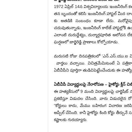
1972 ఏప్రిల్ 14న విశ్వవిద్యాలయ ఇంజనీరింగ్ కళాశ
తన బృందంతో కలిసి ఇంజనీరింగ్ హాస్టల్ మీద దాడిచేశా
కు అతడికి సంబంధం కూడా లేదు. మరోవైపు జార్జిర
చదువుతున్నాడు, ఇంజనీరింగ్ కాలేజ్ హాస్టల్లోకి ఉ
ఎలాంటి దురుద్దేశ్యం, దుర్మార్గపూరిత ఆలోచన ల
ఘర్షణలో జార్జిరెడ్డి ప్రాణాలు కోల్పోయాడు.
మరుసటి రోజు దినపత్రికలలో ‘ఎన్.ఎస్.యు.ఐ విద్యార
వార్తలు వచ్చాయి. విచిత్రమేమిటంటే ఏ పత్రికా జార
ఏబీవీపీని పూర్తిగా తుడిచిపెట్టేంచేందుకు ఈ హత్య
ఏబీవీపీ విద్యార్ధులపై నేరారోపణ – హైకోర్టు క్లీన్ చిట
ఈ హత్యకేసులో 9 మంది విద్యార్ధులపై చార్జిషీట్ న
ప్రకటిస్తూ విడుదల చేసింది. వారు విడుదలైన
“కోర్టులు కాదు, మేము బహిరంగ విచారణ జరిపి, నే
అప్పీల్ చేసింది. కానీ హైకోర్టు కింది కోర్టు తీర
కష్టాలకు గురయ్యారు.