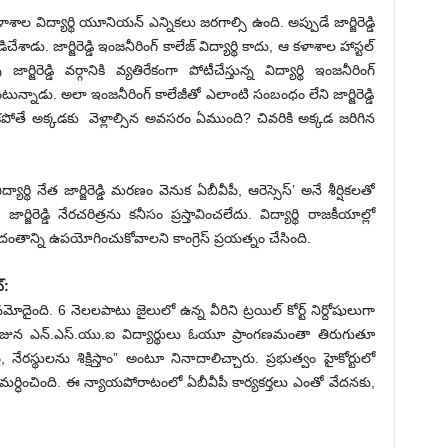
ాల విద్యార్థి యూనియన్ ఎన్నికలు జరగాల్సి ఉంది. అప్పుడే జార్జిరెడ్డి
డు. జార్జిరెడ్డి ఇంజనీరింగ్ కాలేజ్ విద్యార్థి కాదు, ఆ కళాశాల హాస్టల్
ెడ్డి వర్గానికి వ్యతిరేకంగా పోటీచేస్తున్న విద్యార్థి ఇంజనీరింగ్
ంటున్నాడు. అలా ఇంజనీరింగ్ కాలేజీతో ఎలాంటి సంబంధం లేని జార్జిరెడ్డి
ేకపోతే అక్కడకు వెళ్లాల్సిన అవసరం ఏముంది? చివరికి అక్కడ జరిగిన
్థి నేత జార్జిరెడ్డి మరణం వెనుక ఏబీవీపీ, ఆరెస్సెస్’ అనే శీర్షికలతో
్జిరెడ్డి నేరచరిత్రను కనీసం ప్రస్తావించలేదు. విద్యార్థి రాజకీయాల్లో
ోదంతాన్ని ఉపయోగించుకోవాలని కాంగ్రెస్ ప్రయత్నం చేసింది.
్:
మోదైంది. 6 నెలలపాటు జైలులో ఉన్న వీరిని ట్రయిల్ కోర్ట్ నిర్దోషులుగా
 రోజున ఎన్.ఎస్.యు.ఐ విద్యార్థులు ఓయూ ప్రాంగణమంతా తిరుగుతూ
రస్థులను శిక్షిస్తాం” అంటూ నినాదాలిచ్చారు. ప్రభుత్వం హైకోర్టులో
్పునే సమర్ధించింది. ఈ న్యాయపోరాటంలో ఏబీవీపీ కార్యకర్తలు ఎంతో వేదనకు,