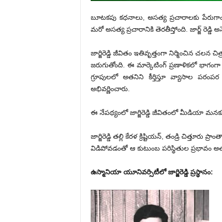
బూటకపు కధనాలు, అసత్య ప్రచారాలకు పేరుగాం
మరో అసత్య ప్రచారానికి తెరతీస్తోంది. జార్జ్ రెడ్డి 
జార్జిరెడ్డి జీవితం ఇతివృత్తంగా నిర్మించిన చలన 
జరుగుతోంది. ఈ మార్కెటింగ్ ప్రణాళికలో భాగం
గ్రూపులలో అతనిని కీర్తిస్తూ వ్యాసాల పరంపర
అభివర్ణించారు.
ఈ నేపథ్యంలో జార్జిరెడ్డి జీవితంలో మీడియా మన
జార్జిరెడ్డి తల్లి కేరళ క్రిష్టియన్, తండ్రి చిత్తూరు 
విడిపోవడంతో ఆ కుటుంబ పరిస్థితుల ప్రభావం అతడ
ఉస్మానియా యూనివర్సిటీలో జార్జిరెడ్డి ప్రస్థానం: