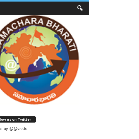
low us on Twitter
ts by @@vskts