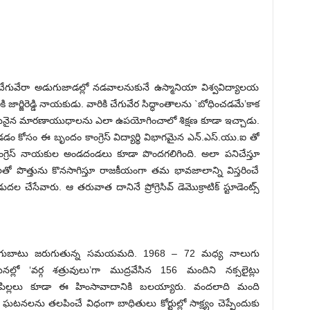
్ చేగువేరా అడుగుజాడల్లో నడవాలనుకునే ఉస్మానియా విశ్వవిద్యాలయ
కి జార్జిరెడ్డి నాయకుడు. వారికి చేగువేర సిద్ధాంతాలను `బోధించడమే’కాక
ర పదునైన మారణాయుధాలను ఎలా ఉపయోగించాలో శిక్షణ కూడా ఇచ్చాడు.
ోసం ఈ బృందం కాంగ్రెస్ విద్యార్థి విభాగమైన ఎన్.ఎస్.యు.ఐ తో
ాంగ్రెస్ నాయకుల అండదండలు కూడా పొందగలిగింది. అలా పనిచేస్తూ
తో పొత్తును కొనసాగిస్తూ రాజకీయంగా తమ భావజాలాన్ని విస్తరించే
దల చేసేవారు. ఆ తరువాత దానినే ప్రోగ్రెసివ్ డెమొక్రాటిక్ స్టూడెంట్స్
ుధ తిరుగుబాటు జరుగుతున్న సమయమది. 1968 – 72 మధ్య నాలుగు
లో ‘వర్గ శత్రువులు’గా ముద్రవేసిన 156 మందిని నక్సలైట్లు
, పిల్లలు కూడా ఈ హింసావాదానికి బలయ్యారు. వందలాది మంది
 ఘటనలను తలపించే విధంగా బాధితులు కోర్టుల్లో సాక్ష్యం చెప్పేందుకు