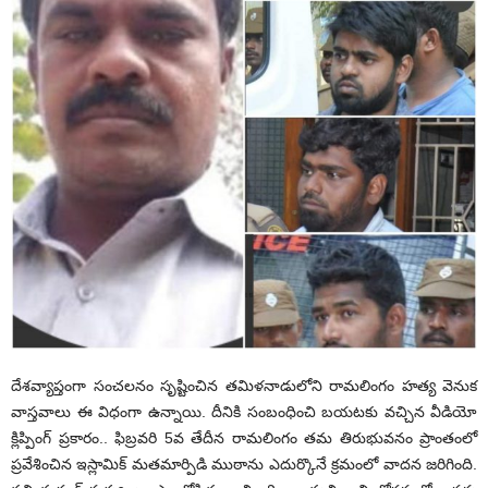
దేశవ్యాప్తంగా సంచలనం సృష్టించిన తమిళనాడులోని రామలింగం హత్య వెనుక
వాస్తవాలు ఈ విధంగా ఉన్నాయి. దీనికి సంబంధించి బయటకు వచ్చిన వీడియో
క్లిప్పింగ్ ప్రకారం.. ఫిబ్రవరి 5వ తేదీన రామలింగం తమ తిరుభువనం ప్రాంతంలో
ప్రవేశించిన ఇస్లామిక్ మతమార్పిడి ముఠాను ఎదుర్కొనే క్రమంలో వాదన జరిగింది.