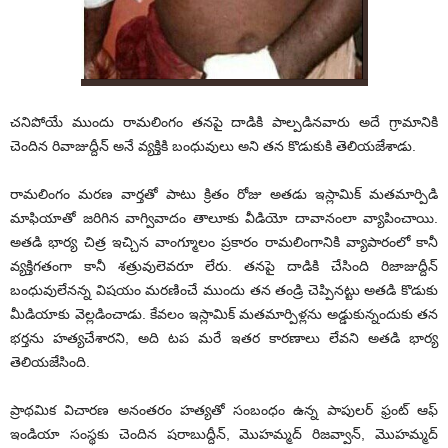
చనిపోయే ముందు రామలింగం తనపై దాడికి పాల్పడినవారు అదే గ్రామానికి
చెందిన రివాజుద్దీన్ అనే వ్యక్తికి బంధువులు అని తన కొడుకుకి తెలియజేశాడు.
రామలింగం మరణ వార్తతో పాటు క్రితం రోజు అతడు ఇస్లామిక్ మతమార్పిడి
మాఫియాతో జరిగిన వాగ్వివాదం తాలూకు వీడియో దావానంలా వ్యాపించాయి.
అతడి భార్య చిత్ర ఇచ్చిన వాంగ్మూలం ప్రకారం రామలింగానికి వ్యాపారంలో కానీ
వ్యక్తిగతంగా కానీ శత్రువులెవరూ లేరు. తనపై దాడికి చేసింది రిజాజుద్దీన్
బంధువులేనన్న విషయం మరణించే ముందు తన తండ్రి చెప్పినట్టు అతడి కొడుకు
మీడియాకు వెల్లడించాడు. కేవలం ఇస్లామిక్ మతమార్పిళ్లను అడ్డుకున్నందుకు తన
భర్తను హత్యచేశారని, అది టప మరే ఇతర కారణాలు లేవని అతడి భార్య
తెలియజేసింది.
ప్రాథమిక విచారణ అనంతరం హత్యతో సంబంధం ఉన్న పాపులర్ ఫ్రంట్ ఆఫ్
ఇండియా సంస్థకు చెందిన షరాబుద్దీన్, మొహమ్మద్ రిజవ్వాన్, మొహమ్మద్