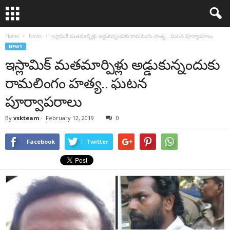
Home
News
ఇస్లామిక్ మతమార్పిళ్లు అడ్డుకున్నందుకు రామలింగం హత్య.. ఘటన పూర్వాపరాలు
NEWS
ఇస్లామిక్ మతమార్పిళ్లు అడ్డుకున్నందుకు
రామలింగం హత్య.. ఘటన
పూర్వాపరాలు
By
vskteam
-
February 12, 2019
0
Facebook
Twitter