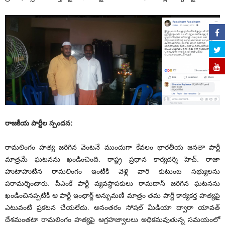
రాజకీయ పార్టీల స్పందన:
రామలింగం హత్య జరిగిన వెంటనే ముందుగా కేవలం భారతీయ జనతా పార్టీ
మాత్రమే ఘటనను ఖండించింది. రాష్ట్ర ప్రధాన కార్యదర్శి హెచ్. రాజా
హుటాహుటిన రామలింగం ఇంటికి వెళ్లి వారి కుటుంబ సభ్యులను
పరామర్శించారు. పీఎంకే పార్టీ వ్యవస్థాపకులు రామదాస్ జరిగిన ఘటనను
ఖండించినప్పటికీ ఆ పార్టీ ఇంఛార్జ్ అన్బుమణి మాత్రం తమ పార్టీ కార్యకర్త హత్యపై
ఎటువంటి ప్రకటన చేయలేదు. అనంతరం సోషల్ మీడియా ద్వారా యావత్
దేశమంతటా రామలింగం హత్యపై ఆగ్రహజ్వాలలు అధికమవుతున్న సమయంలో