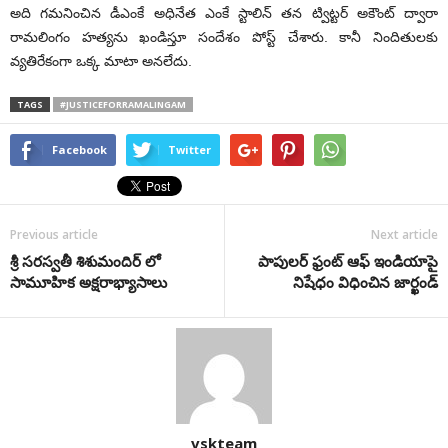
అది గమనించిన డీఎంకే అధినేత ఎంకే స్టాలిన్ తన ట్విట్టర్ అకౌంట్ ద్వారా
రామలింగం హత్యను ఖండిస్తూ సందేశం పోస్ట్ చేశారు. కానీ నిందితులకు
వ్యతిరేకంగా ఒక్క మాటా అనలేదు.
TAGS
#JUSTICEFORRAMALINGAM
Facebook
Twitter
Previous article
Next article
శ్రీ సరస్వతీ శిశుమందిర్ లో
పాపులర్ ఫ్రంట్ ఆఫ్ ఇండియాపై
సామూహిక అక్షరాభ్యాసాలు
నిషేధం విధించిన జార్ఖండ్
vskteam