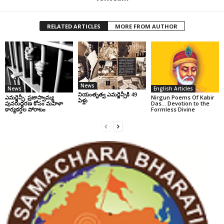
RELATED ARTICLES
MORE FROM AUTHOR
News
News
English Articles
నియంతృత్వ ఎమర్జెన్సీకి 49
ఎమర్జెన్సీ: ప్రజాస్వామ్య
Nirgun Poems Of Kabir
ఏళ్లు
పునరుద్ధరణ కోసం మహిళా
Das… Devotion to the
కార్యకర్తల పోరాటం
Formless Divine