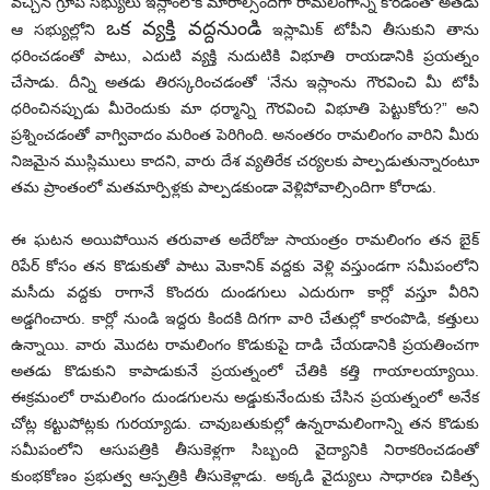
వచ్చిన గ్రూప్ సభ్యులు ఇస్లాంలోకి మారాల్సిందిగా రామలింగాన్ని కోరడంతో అతడు
ఒక వ్యక్తి వద్దనుండి
ఆ సభ్యుల్లోని
ఇస్లామిక్ టోపీని తీసుకుని తాను
ధరించడంతో పాటు, ఎదుటి వ్యక్తి నుదుటికి విభూతి రాయడానికి ప్రయత్నం
చేసాడు. దీన్ని అతడు తిరస్కరించడంతో ‘నేను ఇస్లాంను గౌరవించి మీ టోపీ
ధరించినప్పుడు మీరెందుకు మా ధర్మాన్ని గౌరవించి విభూతి పెట్టుకోరు?” అని
ప్రశ్నించడంతో వాగ్వివాదం మరింత పెరిగింది. అనంతరం రామలింగం వారిని మీరు
నిజమైన ముస్లిములు కాదని, వారు దేశ వ్యతిరేక చర్యలకు పాల్పడుతున్నారంటూ
తమ ప్రాంతంలో మతమార్పిళ్లకు పాల్పడకుండా వెళ్లిపోవాల్సిందిగా కోరాడు.
ఈ ఘటన అయిపోయిన తరువాత అదేరోజు సాయంత్రం రామలింగం తన బైక్
రిపేర్ కోసం తన కొడుకుతో పాటు మెకానిక్ వద్దకు వెళ్లి వస్తుండగా సమీపంలోని
మసీదు వద్దకు రాగానే కొందరు దుండగులు ఎదురుగా కార్లో వస్తూ వీరిని
అడ్డగించారు. కార్లో నుండి ఇద్దరు కిందకి దిగగా వారి చేతుల్లో కారంపొడి, కత్తులు
ఉన్నాయి. వారు మొదట రామలింగం కొడుకుపై దాడి చేయడానికి ప్రయతించగా
అతడు కొడుకుని కాపాడుకునే ప్రయత్నంలో చేతికి కత్తి గాయాలయ్యాయి.
ఈక్రమంలో రామలింగం దుండగులను అడ్డుకునేందుకు చేసిన ప్రయత్నంలో అనేక
చోట్ల కట్టుపోట్లకు గురయ్యాడు. చావుబతుకుల్లో ఉన్నరామలింగాన్ని తన కొడుకు
సమీపంలోని ఆసుపత్రికి తీసుకెళ్లగా సిబ్బంది వైద్యానికి నిరాకరించడంతో
కుంభకోణం ప్రభుత్వ ఆస్పత్రికి తీసుకెళ్లాడు. అక్కడి వైద్యులు సాధారణ చికిత్స