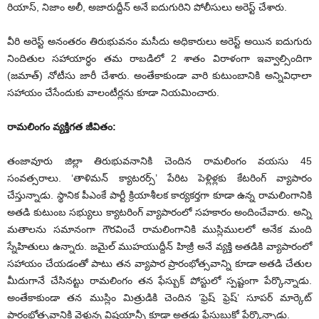
రియాస్, నిజాం అలీ, అజారుద్దీన్ అనే ఐదుగురిని పోలీసులు అరెస్ట్ చేశారు.
వీరి అరెస్ట్ అనంతరం తిరుభువనం మసీదు అధికారులు అరెస్ట్ అయిన ఐదుగురు
నిందితుల సహాయార్ధం తమ రాబడిలో 2 శాతం విరాళంగా ఇవ్వాల్సిందిగా
(జమాత్) నోటీసు జారీ చేశారు. అంతేకాకుండా వారి కుటుంబానికి అన్నివిధాలా
సహాయం చేసేందుకు వాలంటీర్లను కూడా నియమించారు.
రామలింగం వ్యక్తిగత జీవితం:
తంజావూరు జిల్లా తిరుభువనానికి చెందిన రామలింగం వయసు 45
సంవత్సరాలు. ‘తాళిమన్ క్యాటరర్స్’ పేరిట పెళ్లిళ్లకు కేటరింగ్ వ్యాపారం
చేస్తున్నాడు. స్థానిక పీఎంకే పార్టీ క్రియాశీలక కార్యకర్తగా కూడా ఉన్న రామలింగానికి
అతడి కుటుంబ సభ్యులు క్యాటరింగ్ వ్యాపారంలో సహకారం అందించేవారు. అన్ని
మతాలను సమానంగా గౌరవించే రామలింగానికి ముస్లిములలో అనేక మంది
స్నేహితులు ఉన్నారు. జమైల్ ముహయుద్దీన్ హిజ్రీ అనే వ్యక్తి అతడికి వ్యాపారంలో
సహాయం చేయడంతో పాటు తన వ్యాపార ప్రారంభోత్సవాన్ని కూడా అతడి చేతుల
మీదుగానే చేసినట్టు రామలింగం తన ఫేస్బుక్ పోస్టులో స్పష్టంగా పేర్కొన్నాడు.
అంతేకాకుండా తన ముస్లిం మిత్రుడికి చెందిన ‘ఫ్రెష్ ఫ్రెష్’ సూపర్ మార్కెట్
ప్రారంభోత్సవానికి వెళ్తున్న విషయాన్నీ కూడా అతడు ఫేసుబుక్లో పేర్కొన్నాడు.