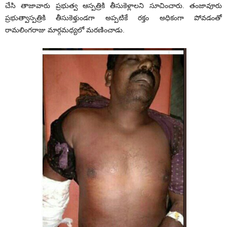
చేసి తాజావారు ప్రభుత్వ ఆస్పత్రికి తీసుకెళ్లాలని సూచించారు. తంజావూరు
ప్రభుత్వాస్పత్రికి తీసుకెళ్తుండగా అప్పటికే రక్తం అధికంగా పోవడంతో
రామలింగరాజు మార్గమధ్యలో మరణించాడు.