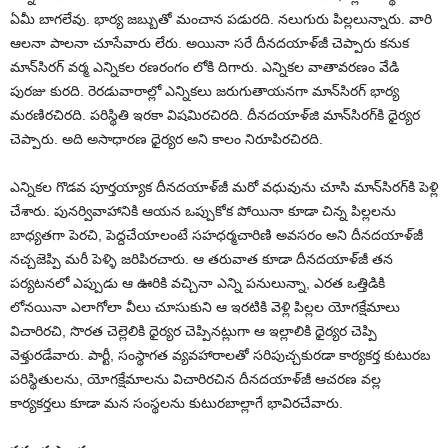
ఏమీ బాగలేవు. భార్య జబ్బుతో మంచాన పడురది. నలుగురు పిల్లలున్నారు. వారి
ఆలనా పాలనా చూసేవారు లేరు. అయినా సరే దీనదయాళ్‌జీ చెప్పారు కనుక
మాన్‌సిరగ్‌ వర్మ ఎన్నికల రణరంగం లోకి దిగారు. ఎన్నికల వాతావరణం వేడి
పురజు కురది. రెరడువారాల్లో ఎన్నికలు జరుగుతాయనగా మాన్‌సిరగ్‌ భార్య
మరణిరచిరది. పరిస్థితి ఇరకా విషమిరచిరది. దీనదయాళ్‌జి మాన్‌సిరగ్‌కి ధైర్యర
చెప్పారు. అది అసాధారణ ధైర్యర అని కాలం నిరూపిరచిరది.
ఎన్నికల గొడవ పూర్తయ్యాక దీనదయాళ్‌జీ మరో వధువును చూసి మాన్‌సిరగ్‌కి పెళ్లి
చేశారు. పునర్వివాహానికి ఆయన ఒప్పుకోక పోయినా కూడా చిన్న పిల్లలను
బాధ్యతగా పెరచి, పెద్దచేయాలంటే సహధర్మచారిణి అవసరం అని దీనదయాళ్‌జీ
నచ్చజెప్పి మరీ పెళ్ళి జరిపిరచారు. ఆ తరువాత కూడా దీనదయాళ్‌జీ తన
పర్యటనలో ఎప్పుడు ఆ ఊరికి వచ్చినా ఎన్ని పనులున్నా, ఎరత ఒత్తిడికి
లోనయినా ఎలాగోలా వీలు చూసుకుని ఆ ఇరటికి వెళ్లి పిల్లల యోగక్షేమాలు
విచారిరచి, సొరత చెల్లెలికి ధైర్యర చెప్పినట్లుగా ఆ ఇల్లాలికి ధైర్యర చెప్పి
వెళ్తురడేవారు. పార్టీ, సంస్థాగత వ్యవహారాలతో సరిపుచ్చకురడా కార్యకర్త కుటురబ
పరిస్థితులను, యోగక్షేమాలను విచారిరచిన దీనదయాళ్‌జీ ఆచరణ వల్ల
కార్యకర్తలు కూడా మన సంస్థలను కుటురబాల్లాగే భావిరచేవారు.