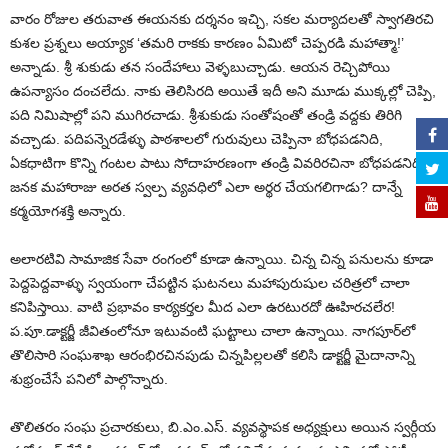
వారం రోజుల తరువాత ఈయనకు దర్శనం ఇచ్చి, సకల మర్యాదలతో స్వాగతిరచి
కుశల ప్రశ్నలు అయ్యాక ‘తమరి రాకకు కారణం ఏమిటో చెప్పరడి మహాత్మా!’
అన్నాడు. శ్రీ శుకుడు తన సందేహాలు వెళ్ళబుచ్చాడు. ఆయన రెచ్చిపోయి
ఉపన్యాసం దంచలేదు. నాకు తెలిసిరది అయితే ఇదీ అని మూడు ముక్కల్లో చెప్పి,
పది నిమిషాల్లో పని ముగిరచాడు. శ్రీశుకుడు సంతోషంతో తండ్రి వద్దకు తిరిగి
వచ్చాడు. పదిపన్నెరడేళ్ళు పాఠశాలలో గురువులు చెప్పినా బోధపడనిది,
ఏకధాటిగా కొన్ని గంటల పాటు సోదాహరణంగా తండ్రి వివరిరచినా బోధపడనిది,
జనక మహారాజు అరత స్వల్ప వ్యవధిలో ఎలా అర్థర చేయగలిగాడు? దాన్నే
కర్మయోగశక్తి అన్నారు.
అలారటివి సామాజిక సేవా రంగంలో కూడా ఉన్నాయి. చిన్న చిన్న పనులను కూడా
పెద్దపెద్దవాళ్ళు స్వయంగా చేపట్టిన ఘటనలు మహాపురుషుల చరిత్రలో చాలా
కనిపిస్తాయి. వాటి ప్రభావం కార్యకర్తల మీద ఎలా ఉరటురదో ఊహిరచలేర!
ప.పూ.డాక్టర్జీ జీవితంలోనూ ఇటువంటి ఘట్టాలు చాలా ఉన్నాయి. నాగపూర్‌లో
తొలిసారి సంఘశాఖ ఆరంభిరచినపుడు చిన్నపిల్లలతో కలిసి డాక్టర్జీ మైదానాన్ని
శుభ్రంచేసే పనిలో పాల్గొన్నారు.
తొలితరం సంఘ ప్రచారకులు, బి.ఎం.ఎస్‌. వ్యవస్థాపక అధ్యక్షులు అయిన స్వర్గీయ