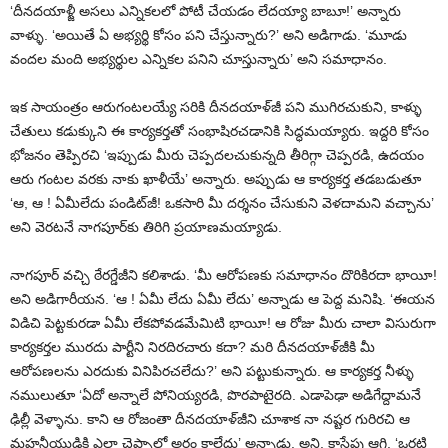
‘దీనదయాళ్జీ అసలు ఎన్నికలలో పోటీ చేయడం లేదయ్యా బాబూ!’ అన్నారు
వాళ్ళు. ‘అయితే ఏ అభ్యర్థి కోసం పని చేస్తున్నారు?’ అని అడిగాడు. ‘మూడు
వందల మంది అభ్యర్థుల ఎన్నికల పనిని చూస్తున్నారు’ అని సమాధానం.
ఇక సాయంత్రం ఆరుగంటలయ్యే సరికి దీనదయాళ్‌జీ పని ముగిరచుకుని, కాళ్ళు
చేతులు కడుక్కుని ఈ కార్యకర్తతో సంభాషిరచడానికి సిద్ధమయ్యారు. ఇద్దరి కోసం
భోజనం తెప్పిరచి ‘ఇప్పుడు మీరు చెప్పదలచుకున్నది తీరిగ్గా చెప్పరడి, ఉదయం
ఆరు గంటల వరకు నాకు ఖాళీయే’ అన్నారు. అప్పుడు ఆ కార్యకర్త తడబడుతూ
‘ఆ, ఆ ! ఏమీలేదు పండిట్‌జీ! ఒకసారి మీ దర్శనం చేసుకుని వెళదామని వచ్చాను’
అని వెరటనే నాగపూర్‌కు తిరిగి ప్రయాణమయ్యాడు.
నాగపూర్‌ వచ్చి ఠేరగ్డేజీని కలిశాడు. ‘మీ ఆరోపణకు సమాధానం దొరికిరదా భాయీ!
అని అడిగారీయన. ‘ఆ ! ఏమీ లేదు ఏమీ లేదు’ అన్నాడు ఆ పెద్ద మనిషి. ‘ఈయన
విడిచి పెట్టకురడా ఏమీ లేకపోవడమేమిటి భాయీ! ఆ రోజు మీరు చాలా విసురుగా
కార్యకర్తల మురదు పార్టీని నిరదిరచారు కదా? మరి దీనదయాళ్‌జీకి మీ
ఆరోపణలను ఎరదుకు వినిపిరచలేదు?’ అని పట్టుకున్నారు. ఆ కార్యకర్త నీళ్ళు
నములుతూ ‘ఏదో అన్నాలే పోనియ్యరడి, పొరపాటైరది. ఎడాపెఢా అడిగేద్దామనే
ఢిల్లీ వెళ్ళాను. కాని ఆ రోజంతా దీనదయాళ్‌జీని చూశాక నా నష్టర గురిరచి ఆ
మహనీయుడికి ఎలా చెప్పాలో అర్థం కాలేదు’ అన్నాడు. అని, కాసేపు ఆగి, ‘ఒరటి