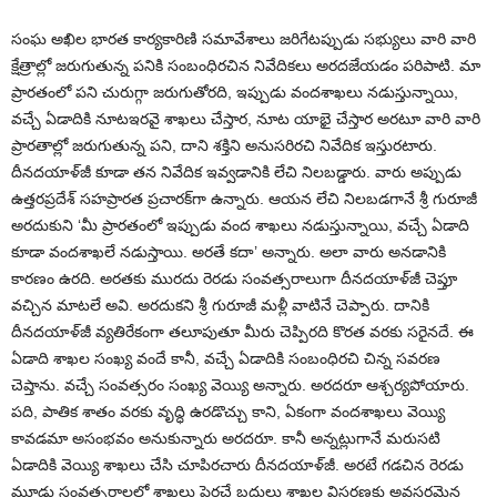
సంఘ అఖిల భారత కార్యకారిణి సమావేశాలు జరిగేటప్పుడు సభ్యులు వారి వారి
క్షేత్రాల్లో జరుగుతున్న పనికి సంబంధిరచిన నివేదికలు అరదజేయడం పరిపాటి. మా
ప్రారతంలో పని చురుగ్గా జరుగుతోరది, ఇప్పుడు వందశాఖలు నడుస్తున్నాయి,
వచ్చే ఏడాదికి నూటఇరవై శాఖలు చేస్తార, నూట యాభై చేస్తార అరటూ వారి వారి
ప్రారతాల్లో జరుగుతున్న పని, దాని శక్తిని అనుసరిరచి నివేదిక ఇస్తురటారు.
దీనదయాళ్‌జీ కూడా తన నివేదిక ఇవ్వడానికి లేచి నిలబడ్డారు. వారు అప్పుడు
ఉత్తరప్రదేశ్‌ సహప్రారత ప్రచారక్‌గా ఉన్నారు. ఆయన లేచి నిలబడగానే శ్రీ గురూజీ
అరదుకుని ‘మీ ప్రారతంలో ఇప్పుడు వంద శాఖలు నడుస్తున్నాయి, వచ్చే ఏడాది
కూడా వందశాఖలే నడుస్తాయి. అరతే కదా’ అన్నారు. అలా వారు అనడానికి
కారణం ఉరది. అరతకు మురదు రెరడు సంవత్సరాలుగా దీనదయాళ్‌జీ చెప్తూ
వచ్చిన మాటలే అవి. అరదుకని శ్రీ గురూజీ మళ్లీ వాటినే చెప్పారు. దానికి
దీనదయాళ్‌జీ వ్యతిరేకంగా తలూపుతూ మీరు చెప్పిరది కొరత వరకు సరైనదే. ఈ
ఏడాది శాఖల సంఖ్య వందే కానీ, వచ్చే ఏడాదికి సంబంధిరచి చిన్న సవరణ
చెప్తాను. వచ్చే సంవత్సరం సంఖ్య వెయ్యి అన్నారు. అరదరూ ఆశ్చర్యపోయారు.
పది, పాతిక శాతం వరకు వృద్ధి ఉరడొచ్చు కాని, ఏకంగా వందశాఖలు వెయ్యి
కావడమా అసంభవం అనుకున్నారు అరదరూ. కానీ అన్నట్లుగానే మరుసటి
ఏడాదికి వెయ్యి శాఖలు చేసి చూపిరచారు దీనదయాళ్‌జీ. అరటే గడచిన రెరడు
మూడు సంవత్సరాలలో శాఖలు పెరచే బదులు శాఖల విస్తరణకు అవసరమైన