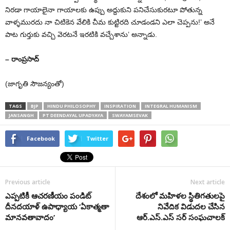
నిరడా గాయాలైనా గాయాలకు ఉప్పు అద్దుకుని పనిచేసుకురటూ పోతున్న
వాళ్ళమురదు నా చిటికెన వేలికి చీమ కుట్టిరది చూడండని ఎలా చెప్పను!’ అనే
పాట గుర్తుకు వచ్చి వెరటనే ఇరటికి వచ్చేశాను’ అన్నాడు.
– రాంప్రసాద్‌
(జాగృతి సౌజన్యంతో)
TAGS
BJP
HINDU PHILOSOPHY
INSPIRATION
INTEGRAL HUMANISM
JANSANGH
PT DEENDAYAL UPADYAYA
SWAYAMSEVAK
Facebook
Twitter
Previous article
Next article
ఎప్పటికీ ఆచరణీయం పండిట్
దేశంలో మహిళల స్థితిగతులపై
దీనదయాళ్ ఉపాధ్యాయ ‘ఏకాత్మతా
నివేదిక విడుదల చేసిన
మానవతావాదం’
ఆర్.ఎస్.ఎస్ సర్ సంఘచాలక్