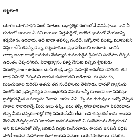
కర్మయోగి
యోగం యోగసాధన వంటి మాటలు ఆధ్యాత్మిక రంగంలోనే వినిపిస్తాయి. కాని ఏ
రంగంలో అయినా ఏ పని అయినా చిత్తశుద్ధితో, అరకిత భావంతో చేయడాన్ని
కర్మయోగం అరటారు. అది కూడా తపస్సు వంటిదే. ఒక్కోసారి ముక్కు మూసుకుని
నిష్ఠగా చేసే తపస్వి కన్నా, కర్మయోగులు ప్రభావశీలురని అరటారు. దానికి
తార్కాణంగా రాజర్షి జనకుడు వేదవ్యాస కుమారుడైన శ్రీశుకుని సందేహం తీర్చిన
ఉదంతం చెప్పదగినది. విద్యాభ్యాసం పూర్తి చేసుకు వచ్చిన శ్రీశుకుడు
నిరుత్సాహంగా ఉరడటం చూసి తండ్రి వ్యాస మహర్షికి ఆరదోళన కలిగిరది. తన
బాధ ఏమిటో చెప్పమని ఆయన కుమారుడిని అడిగాడు. ఈ ప్రపంచం,
సుఖదుఃఖాల గురిరచి అతడు తన సందేహాలను తెలిపాడు. దారతో వ్యాసుడు
సంతోషిరచి బ్రహ్మవిద్యకు సంబంధిరచిన విషయాలన్నీ కూలంకషంగా వివరిస్తూ
బ్రహ్మారడమైన ఉపన్యాసం చేశాడు. అరతా విని, ‘ప్చ్‌ మా గురువులు బళ్ళో చెప్పిన
పాఠాల సారారశాన్నే మీరు అటు తిప్పి, ఇటు తిప్పి సోదాహరణంగా వివరిరచారు
తప్ప మీరు చెప్పిరదారట్లో కొత్త విషయమేమీ లేదు’ అని చప్పరిరచేశాడు. ఆయన
వెరటనే తెప్పరిల్లుకుని ‘నాయనా జనక మహారాజే నీ సందేహాలను తీర్చగలడు’
అని కుమారునితో చెప్పి జనకుడి వద్దకు పంపిరచాడు. ఈయన జనకుడి వద్దకు
వెళితే ఆయన మహారాజు కదా! ఆయన పనులు ఆయనకురటాయి. కనుక ఓ