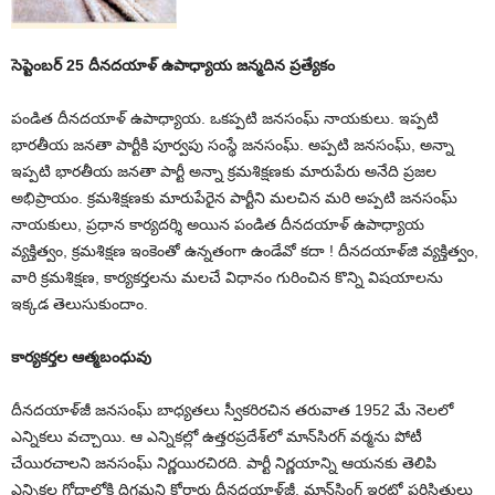
సెప్టెంబర్‌ 25 దీనదయాళ్‌ ఉపాధ్యాయ జన్మదిన ప్రత్యేకం
పండిత దీనదయాళ్‌ ఉపాధ్యాయ. ఒకప్పటి జనసంఘ్‌ నాయకులు. ఇప్పటి
భారతీయ జనతా పార్టీకి పూర్వపు సంస్థే జనసంఘ్‌. అప్పటి జనసంఘ్‌, అన్నా
ఇప్పటి భారతీయ జనతా పార్టీ అన్నా క్రమశిక్షణకు మారుపేరు అనేది ప్రజల
అభిప్రాయం. క్రమశిక్షణకు మారుపేరైన పార్టీని మలచిన మరి అప్పటి జనసంఘ్‌
నాయకులు, ప్రధాన కార్యదర్శి అయిన పండిత దీనదయాళ్‌ ఉపాధ్యాయ
వ్యక్తిత్వం, క్రమశిక్షణ ఇంకెంతో ఉన్నతంగా ఉండేవో కదా ! దీనదయాళ్‌జి వ్యక్తిత్వం,
వారి క్రమశిక్షణ, కార్యకర్తలను మలచే విధానం గురించిన కొన్ని విషయాలను
ఇక్కడ తెలుసుకుందాం.
కార్యకర్తల ఆత్మబంధువు
దీనదయాళ్‌జీ జనసంఘ్‌ బాధ్యతలు స్వీకరిరచిన తరువాత 1952 మే నెలలో
ఎన్నికలు వచ్చాయి. ఆ ఎన్నికల్లో ఉత్తరప్రదేశ్‌లో మాన్‌సిరగ్‌ వర్మను పోటీ
చేయిరచాలని జనసంఘ్‌ నిర్ణయిరచిరది. పార్టీ నిర్ణయాన్ని ఆయనకు తెలిపి
ఎన్నికల గోదాలోకి దిగమని కోరారు దీనదయాళ్‌జీ. మాన్‌సింగ్‌ ఇరట్లో పరిస్థితులు