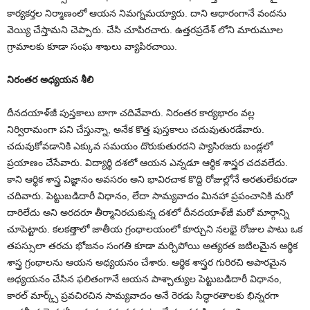
కార్యకర్తల నిర్మాణంలో ఆయన నిమగ్నమయ్యారు. దాని ఆధారంగానే వందను
వెయ్యి చేస్తామని చెప్పారు. చేసి చూపిరచారు. ఉత్తరప్రదేశ్‌ లోని మారుమూల
గ్రామాలకు కూడా సంఘ శాఖలు వ్యాపిరచాయి.
నిరంతర అధ్యయన శీలి
దీనదయాళ్‌జీ పుస్తకాలు బాగా చదివేవారు. నిరంతర కార్యభారం వల్ల
నిర్విరామంగా పని చేస్తున్నా, అనేక కొత్త పుస్తకాలు చదువుతురడేవారు.
చదువుకోవడానికి ఎక్కువ సమయం దొరుకుతురదని ప్యాసిరజరు బండ్లలో
ప్రయాణం చేసేవారు. విద్యార్థి దశలో ఆయన ఎన్నడూ ఆర్థిక శాస్త్రర చదవలేదు.
కాని ఆర్థిక శాస్త్ర విజ్ఞానం అవసరం అని భావిరచాక కొద్ది రోజుల్లోనే అరతులేకురడా
చదివారు. పెట్టుబడిదారీ విధానం, లేదా సామ్యవాదం మినహా ప్రపంచానికి మరో
దారిలేదు అని అరదరూ తీర్మానిరచుకున్న దశలో దీనదయాళ్‌జీ మరో మార్గాన్ని
చూపెట్టారు. కలకత్తాలో జాతీయ గ్రంథాలయంలో కూర్చుని నలభై రోజుల పాటు ఒక
తపస్సులా తరచు భోజనం సంగతి కూడా మర్చిపోయి అత్యరత జటిలమైన ఆర్థిక
శాస్త్ర గ్రంథాలను ఆయన అధ్యయనం చేశారు. ఆర్థిక శాస్త్రర గురిరచి అపారమైన
అధ్యయనం చేసిన ఫలితంగానే ఆయన పాశ్చాత్యుల పెట్టుబడిదారీ విధానం,
కారల్‌ మార్క్స్‌ ప్రవచిరచిన సామ్యవాదం అనే రెరడు సిద్ధారతాలకు భిన్నరగా