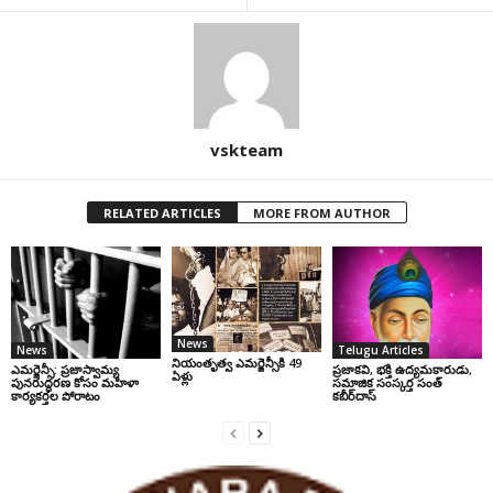
vskteam
RELATED ARTICLES
MORE FROM AUTHOR
News
News
Telugu Articles
నియంతృత్వ ఎమర్జెన్సీకి 49
ఎమర్జెన్సీ: ప్రజాస్వామ్య
ప్రజాకవి, భక్తి ఉద్యమకారుడు,
ఏళ్లు
పునరుద్ధరణ కోసం మహిళా
సమాజిక సంస్కర్త సంత్‌
కార్యకర్తల పోరాటం
కబీర్‌దాస్‌