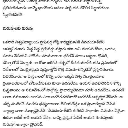
భారతీయమైన ‘ఏకాత్మ మానవ దర్శనం’ అనే నూతన సిద్ధారతాన్ని
ప్రతిపాదిరచారు. దాన్నే భారతీయ జనతా పార్టీ తన మౌలిక సిద్ధారతంగా
స్వీకరిరచిరది.
గురువులకు గురువు
ఒకసారి విశ్వవిద్యాలయ ప్రొఫెసర్ల గోష్ఠి కార్యక్రమానికి దీనదయాళ్‌జీని
ఆహ్వానిరచారు. పెద్ద పెద్ద ప్రొఫెసర్లు వస్తారు కదా అని ఈయన కోటు, బూటు,
సూటు వేసుకుని పోలేదు. మామూలుగా ధరిరచే నూలు బట్టలు ధోవతి,
చొక్కాతోనే వెళ్ళారు. ఆ రోజు జరిగిన చర్చలో దీనదయాళ్‌జీ తమ ప్రసంగంలో
విదేశాలలో ముద్రితమైన పుస్తకాల్లోని కొత్త విషయాలెన్నిటినో ప్రస్తావిరచారు.
వివరిరచారు. ఆ పుస్తకాలలో కొన్ని ఇరకా ఇక్కడి విశ్వ విద్యాలయాల
గ్రంథాలయాలలో చోటుచేసుకుని కూడా ఉరడలేదు. ఆయన ఉదహరిరచిన కొన్ని
పుస్తకాలను ఆ సమావేశంలో పాల్గొన్న ప్రాచార్యులెవరూ చూసి ఉరడలేదు. అరతటి
తాజా సమాచారం ఆయన ఎలా అరదిరచగలిగారో అరదరికీ ఆశ్చర్యర వేసిరది. ఆ
చర్చ ముగిరచే మురదు ధన్యవాదాలు తెలియజేస్తూ ఒక ప్రాచార్యుడు చేసిన
వ్యాఖ్య చాలా ముఖ్యమైనది. ‘దీనదయాళ్‌జీని గురిరచి సాధారణ విషయం ఏదైనా
ఉరదా అరటే అది ఆయన వేషం. దాన్ని ప్రక్కన పెడితే ఆయన గురువులకు
గురువు’ అన్నారా ప్రొఫెసర్‌.