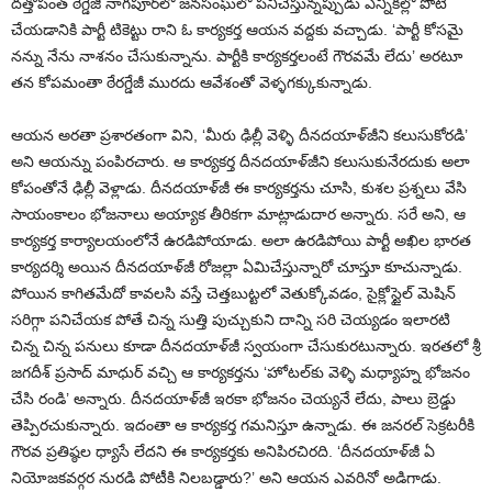
దత్తోపంత్‌ ఠేగ్డేజీ నాగపూర్‌లో జనసంఘ్‌లో పనిచేస్తున్నప్పుడు ఎన్నికల్లో పోటీ
చేయడానికి పార్టీ టికెట్టు రాని ఓ కార్యకర్త ఆయన వద్దకు వచ్చాడు. ‘పార్టీ కోసమై
నన్ను నేను నాశనం చేసుకున్నాను. పార్టీకి కార్యకర్తలంటే గౌరవమే లేదు’ అరటూ
తన కోపమంతా ఠేరగ్డేజీ మురదు ఆవేశంతో వెళ్ళగక్కుకున్నాడు.
ఆయన అరతా ప్రశారతంగా విని, ‘మీరు ఢిల్లీ వెళ్ళి దీనదయాళ్‌జీని కలుసుకోరడి’
అని ఆయన్ను పంపిరచారు. ఆ కార్యకర్త దీనదయాళ్‌జీని కలుసుకునేరదుకు అలా
కోపంతోనే ఢిల్లీ వెళ్లాడు. దీనదయాళ్‌జీ ఈ కార్యకర్తను చూసి, కుశల ప్రశ్నలు వేసి
సాయంకాలం భోజనాలు అయ్యాక తీరికగా మాట్లాడుదార అన్నారు. సరే అని, ఆ
కార్యకర్త కార్యాలయంలోనే ఉరడిపోయాడు. అలా ఉరడిపోయి పార్టీ అఖిల భారత
కార్యదర్శి అయిన దీనదయాళ్‌జీ రోజల్లా ఏమిచేస్తున్నారో చూస్తూ కూచున్నాడు.
పోయిన కాగితమేదో కావలసి వస్తే చెత్తబుట్టలో వెతుక్కోవడం, సైక్లోస్టైల్‌ మెషిన్‌
సరిగ్గా పనిచేయక పోతే చిన్న సుత్తి పుచ్చుకుని దాన్ని సరి చెయ్యడం ఇలారటి
చిన్న చిన్న పనులు కూడా దీనదయాళ్‌జీ స్వయంగా చేసుకురటున్నారు. ఇరతలో శ్రీ
జగదీశ్‌ ప్రసాద్‌ మాధుర్‌ వచ్చి ఆ కార్యకర్తను ‘హోటల్‌కు వెళ్ళి మధ్యాహ్న భోజనం
చేసి రండి’ అన్నారు. దీనదయాళ్‌జీ ఇరకా భోజనం చెయ్యనే లేదు, పాలు బ్రెడ్డు
తెప్పిరచుకున్నారు. ఇదంతా ఆ కార్యకర్త గమనిస్తూ ఉన్నాడు. ఈ జనరల్‌ సెక్రటరీకి
గౌరవ ప్రతిష్ఠల ధ్యాసే లేదని ఈ కార్యకర్తకు అనిపిరచిరది. ‘దీనదయాళ్‌జీ ఏ
నియోజకవర్గర నురడి పోటీకి నిలబడ్డారు?’ అని ఆయన ఎవరినో అడిగాడు.