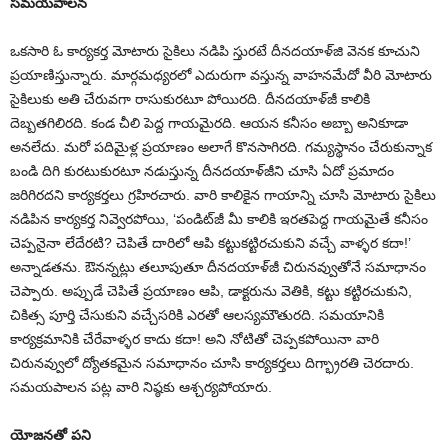
సమయపాలన
ఒకసారి ఓ కార్యకర్త మోటారు సైకిలు నడిపి స్తురటే దీనదయాళ్‌జి వెనక కూచుని
ప్రయాణిస్తున్నారు. మార్గమధ్యరలో ఎదురుగా వస్తున్న వాహనమేదో వీరి మోటారు
సైకిలుకు అతి చేరువగా రాసుకురటూ పోయిరది. దీనదయాళ్‌జీ కాలికి
దెబ్బతగిలిరది. కండ చీలి పెద్ద గాయమైరది. ఆయన కనీసం అబ్బా అనికూడా
అనలేదు. మరో పదిమైళ్ల ప్రయాణం అలాగే కొనసాగిరది. గమ్యస్థానం చేరుకున్నాక
బండి దిగి కురటుకురటూ నడుస్తున్న దీనదయాళ్‌జీని చూసి ఏదో ప్రమాదం
జరిగిరదని కార్యకర్తలు గ్రహిరచారు. వారి కాలికైన గాయాన్ని చూసి మోటారు సైకిలు
నడిపిన కార్యకర్త నివ్వెరపోయి, ‘పండిట్‌జీ మీ కాలికి ఇరతపెద్ద గాయమైతే కనీసం
చెప్పనైనా లేదేరటి? చెపితే దారిలో ఆపి కట్టుకట్టిరచుకుని వచ్చే వాళ్ళర కదా!’
అన్నాడతను. ఔనన్నట్లు తలూపుతూ దీనదయాళ్‌జీ చిరునవ్వుతోనే సమాధానం
చెప్పారు. అప్పుడే చెపితే ప్రయాణం ఆపి, డాక్టరును వెతికి, కట్టు కట్టిరచుకుని,
చికిత్స పూర్తి చేసుకుని వచ్చేసరికి ఎరతో ఆలస్యమౌతురది. సమయానికి
కార్యక్రమానికి చేరేవాళ్ళర కాదు కదా! అని నోటితో చెప్పకపోయినా వారి
చిరునవ్వులో ద్యోతకమైన సమాధానం చూసి కార్యకర్తలు దిగ్భ్రారతి చెరదారు.
సమయపాలన పట్ల వారి నిష్ఠకు ఆశ్చర్యపోయారు.
యోజనతో పని