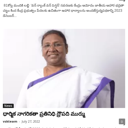
81కోట్ల మందికి ల‌బ్ధి 'వన్ ర్యాంక్ వన్ పెన్షన్' స‌వ‌ర‌ణ‌కు కేంద్రం ఆమోదం జాతీయ ఆహార భద్రతా
చట్టం కింద కేంద్ర‌ ప్రభుత్వం పేదలకు ఉచితంగా ఆహార ధాన్యాలను అందజేస్తున్నప‌థ‌కాన్ని 2023
డిసెంబ‌ర్...
News
ధార్మిక నాగరికతా ప్రతినిధి ద్రౌపది ముర్ము
vskteam
-
July 27, 2022
0