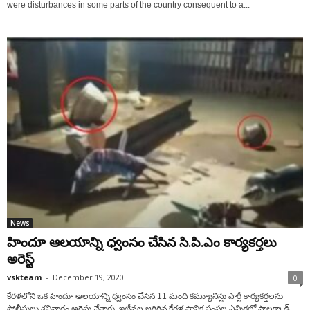
were disturbances in some parts of the country consequent to a...
News
హిందూ ఆలయాన్ని ధ్వంసం చేసిన సి.పి.ఎం కార్యకర్తలు
అరెస్ట్
vskteam
-
December 19, 2020
0
కేరళలోని ఒక హిందూ ఆలయాన్ని ధ్వంసం చేసిన 11 మంది కమ్యూనిస్టు పార్టీ కార్యకర్తలను
పోలీసులు శనివారం అరెస్టు చేశారు. ఇటీవల జరిగిన కేరళ స్థానిక సంస్థల ఎన్నికల్లో పాలక్కాడ్