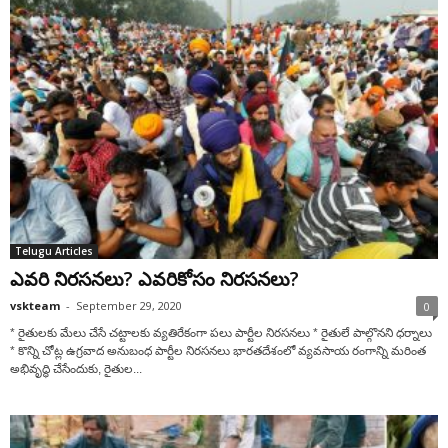
Telugu Articles
ఎవరి నిరసనలు? ఎవరికోసం నిరసనలు?
vskteam
-
September 29, 2020
0
* రైతులకు మేలు చేసే చట్టాలకు వ్యతిరేకంగా పలు పార్టీల నిరసనలు * రైతులే పాల్గొనని ధర్నాలు
* కొన్ని చోట్ల ఉగ్రవాద అనుబంధ పార్టీల నిరసనలు భారతదేశంలో వ్యవసాయ రంగాన్ని మరింత
అభివృద్ధి చేసేందుకు, రైతుల...