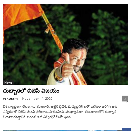
News
దుబ్బాక‌లో బిజెపి విజ‌యం
vskteam
-
November 11, 2020
0
దేశ వ్యాప్తంగా తెలంగాణ, గుజరాత్, ఉత్తర్ ప్రదేశ్, మధ్యప్రదేశ్ లలో ఇటీవల జ‌రిగిన ఉప
ఎన్నిక‌లలో బిజెపి మంచి ఫలితాలు సాధించింది. ముఖ్యానంగా తెలంగాణ‌లోని దుబ్బాక‌
నియోజకవర్గానికి జ‌రిగిన ఉప ఎన్నిక‌ల్లో బీజేపీ ఘ‌న...