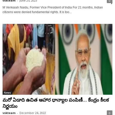
vskteam
-
June 25, 2023
0
M Venkaiah Naidu, Former Vice President of India For 21 months, Indian
citizens were denied fundamental rights. It is too...
News
మ‌రో ఏడాది ఉచిత ఆహార ధాన్యాల పంపిణీ… కేంద్రం కీల‌క‌
నిర్ణ‌యం
vskteam
-
December 24, 2022
0