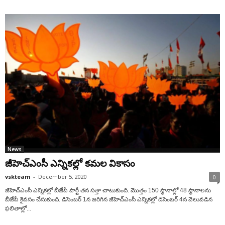
News
జీహెచ్ఎంసీ ఎన్నిక‌ల్లో క‌మ‌ల వికాసం
vskteam
-
December 5, 2020
0
జీహెచ్ఎంసీ ఎన్నిక‌ల్లో బీజేపీ పార్టీ త‌న స‌త్తా చాటుకుంది. మొత్తం 150 స్థానాల్లో 48 స్థానాల‌ను
బీజేపీ కైవ‌సం చేసుకుంది. డిసెంబ‌ర్ 1న జ‌రిగిన జీహెచ్ఎంసీ ఎన్నిక‌ల్లో డిసెంబ‌ర్ 4న వెలువ‌డిన
ఫ‌లితాల్లో...