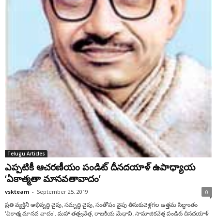
Telugu Articles
ఎప్పటికీ ఆచరణీయం పండిట్ దీనదయాళ్ ఉపాధ్యాయ
‘ఏకాత్మతా మానవతావాదం’
vskteam
-
September 25, 2019
0
ప్రతి వ్యక్తినీ అభివృద్ధి వైపు, సమృద్ధి వైపు, సంతోషం వైపు తీసుకువెళ్లగల ఉత్తమ సిద్ధాంతం
‘ఏకాత్మ మానవ వాదం’. మహా తత్త్వవేత్త, రాజకీయ మేధావి, సామాజికవేత్త పండిట్ దీనదయాళ్