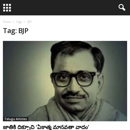
Home
Tags
BJP
Tag: BJP
Telugu Articles
జాతికి దిక్సూచి ‘ఏకాత్మ మానవతా వాదం’