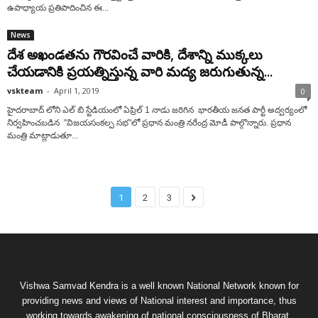
ఉపాధ్యాయ ప్రతిపాదించిన ఈ...
News
దేశ అఖండతను గౌరవించే వారికి, దేశాన్ని ముక్కలు
చేయడానికి ప్రయత్నిస్తున్న వారి మద్య జరుగుతున్న...
vskteam
-
April 1, 2019
0
హైదరాబాద్ లోని ఎల్ బి స్టేడియంలో ఏప్రిల్ 1 నాడు జరిగిన భారతీయ జనత పార్టీ అద్వర్యంలో
నిర్వహించబడిన "విజయసంకల్ప సభ"లో ప్రధాన మంత్రి నరేంద్ర మోడీ పాల్గొన్నారు. ప్రధాన
మంత్రి మాట్లాడుతూ...
1
2
3
Vishwa Samvad Kendra is a well known National Network known for
providing news and views of National interest and importance, thus
working towards awakening of national consciousness of Bharat.