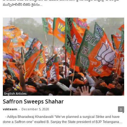
మున్సిపాలిటీని బిజెపి కైవసం...
English Articles
Saffron Sweeps Shahar
vskteam
-
December 5, 2020
0
- Aditya Bharadwaj Khandavalli “We’ve planned a surgical Strike and have
done a Saffron one” exalted B. Sanjay the State president of BJP Telangana....