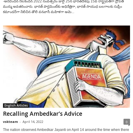
-అరవిందన్ నీలకందన్ 2022 సంవత్సరం జులై 25న భారతదేశపు 15వ రాష్ట్రపతిగా ద్రౌపతి
ముర్ము అవతరించారు. భారత్ పార్లమెంట్‌కు అధినేత్రిగా, భారత్ సాయుధ బలగాలకు సుప్రీం
కమాండర్‌గా నిలిచిన తొలి వనవాసీ మహిళగా ఆమె...
English Articles
Recalling Ambedkar’s Advice
vskteam
-
April 14, 2022
0
The nation observed Ambedkar Jayanti on April 14 around the time when there