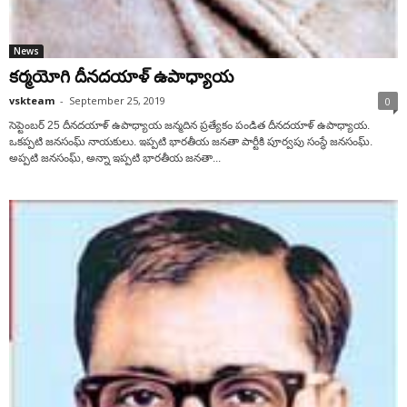
News
కర్మయోగి దీనదయాళ్‌ ఉపాధ్యాయ
vskteam
-
September 25, 2019
0
సెప్టెంబర్‌ 25 దీనదయాళ్‌ ఉపాధ్యాయ జన్మదిన ప్రత్యేకం పండిత దీనదయాళ్‌ ఉపాధ్యాయ.
ఒకప్పటి జనసంఘ్‌ నాయకులు. ఇప్పటి భారతీయ జనతా పార్టీకి పూర్వపు సంస్థే జనసంఘ్‌.
అప్పటి జనసంఘ్‌, అన్నా ఇప్పటి భారతీయ జనతా...