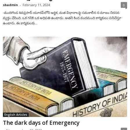
sbadmin
-
February 11, 2024
0
-ముదిగొండ శివప్రసాద్ యూరప్‌లోని ఆర్థిక, మత విధానాలపై సమకాలీన స మాజం నిరసన
వ్యక్తం చేసింది. ఒక గనికి ఒక అధిపతి ఉంటాడు. అతని కింద వందమంది కార్మికులు పనిచేస్తూ
ఉంటారు. ఈ కార్మికులకు...
English Articles
The dark days of Emergency