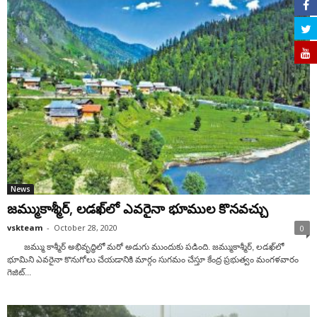
News
జ‌మ్ముకాశ్మీర్‌, ల‌డ‌ఖ్‌లో ఎవ‌రైనా భూముల కొన‌వ‌చ్చు
vskteam
-
October 28, 2020
0
జ‌మ్ము కాశ్మీర్ అభివృద్ధిలో మ‌రో అడుగు ముందుకు ప‌డింది. జమ్ముకాశ్మీర్‌, ల‌డ‌ఖ్‌లో
భూమిని ఎవరైనా కొనుగోలు చేయ‌డానికి మార్గం సుగ‌మం చేస్తూ కేంద్ర ప్ర‌భుత్వం మంగ‌ళ‌వారం
గెజిట్...