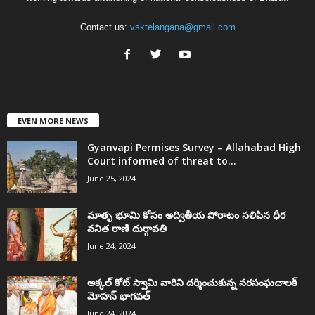
Contact us:
vsktelangana@gmail.com
EVEN MORE NEWS
Gyanvapi Permises Survey – Allahabad High
Court informed of threat to...
June 25, 2024
మాతృ భూమి కోసం అద్వితీయ పోరాటం సలిపిన ధీర
వనిత రాణి దుర్గావతి
June 24, 2024
అక్కల్‌ కోట్‌ స్వామి వారిని దర్శించుకున్న సరసంఘచాలక్
మోహన్ భాగవత్
June 24, 2024