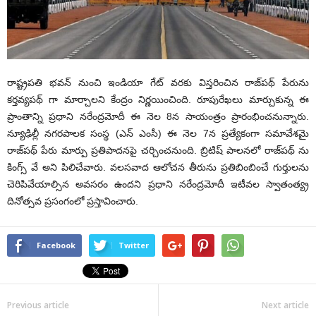
రాష్ట్రపతి భవన్ నుంచి ఇండియా గేట్ వరకు విస్తరించిన రాజ్‌ప‌థ్ పేరును
కర్తవ్యపథ్ గా మార్చాలని కేంద్రం నిర్ణయించింది. రూపురేఖలు మార్చుకున్న ఈ
ప్రాంతాన్ని ప్రధాని నరేంద్రమోదీ ఈ నెల 8న సాయంత్రం ప్రారంభించనున్నారు.
న్యూఢిల్లీ నగరపాలక సంస్థ (ఎన్ ఎంసీ) ఈ నెల 7న ప్రత్యేకంగా సమావేశమై
రాజ్‌ప‌థ్ పేరు మార్పు ప్రతిపాదనపై చర్చించనుంది. బ్రిటిష్ పాలనలో రాజ్‌ప‌థ్ ను
కింగ్స్ వే అని పిలిచేవారు. వలసవాద ఆలోచన తీరును ప్రతిబింబించే గుర్తులను
చెరిపివేయాల్సిన అవసరం ఉందని ప్రధాని నరేంద్రమోదీ ఇటీవల స్వాతంత్య్ర
దినోత్సవ ప్రసంగంలో ప్రస్తావించారు.
Facebook
Twitter
Previous article
Next article