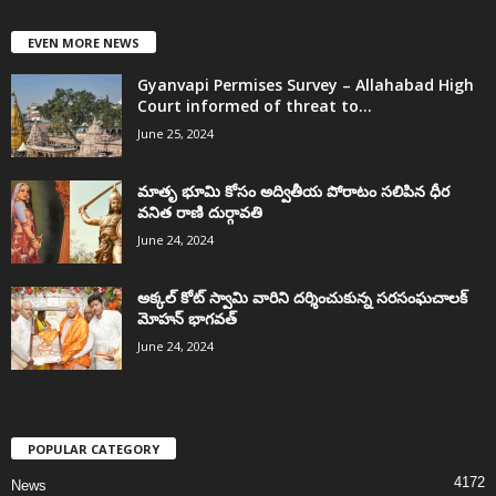
EVEN MORE NEWS
Gyanvapi Permises Survey – Allahabad High
Court informed of threat to...
June 25, 2024
మాతృ భూమి కోసం అద్వితీయ పోరాటం సలిపిన ధీర
వనిత రాణి దుర్గావతి
June 24, 2024
అక్కల్‌ కోట్‌ స్వామి వారిని దర్శించుకున్న సరసంఘచాలక్
మోహన్ భాగవత్
June 24, 2024
POPULAR CATEGORY
4172
News