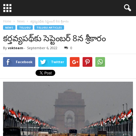
Home
News
క‌ర్త‌వ్య‌ప‌థ్‌కు సెప్టెంబ‌ర్ 8న శ్రీ‌కారం
NEWS
TELUGU
TELUGU ARTICLES
క‌ర్త‌వ్య‌ప‌థ్‌కు సెప్టెంబ‌ర్ 8న శ్రీ‌కారం
By
vskteam
-
September 6, 2022
0
Facebook
Twitter