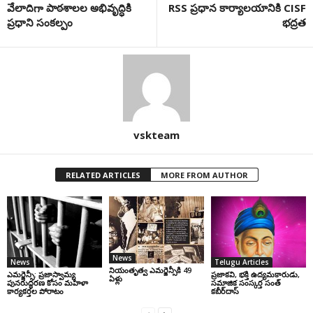
వేలాదిగా పాఠశాలల అభివృద్ధికి
RSS ప్రధాన కార్యాలయానికి CISF
ప్రధాని సంకల్పం
భ‌ద్ర‌త
vskteam
RELATED ARTICLES
MORE FROM AUTHOR
News
News
Telugu Articles
నియంతృత్వ ఎమర్జెన్సీకి 49
ఎమర్జెన్సీ: ప్రజాస్వామ్య
ప్రజాకవి, భక్తి ఉద్యమకారుడు,
ఏళ్లు
పునరుద్ధరణ కోసం మహిళా
సమాజిక సంస్కర్త సంత్‌
కార్యకర్తల పోరాటం
కబీర్‌దాస్‌