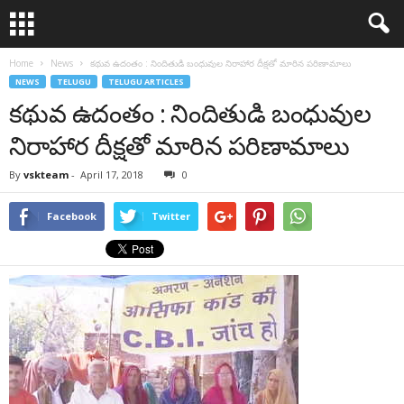
Home
News
కథువ ఉదంతం : నిందితుడి బంధువుల నిరాహార దీక్షతో మారిన పరిణామాలు
NEWS
TELUGU
TELUGU ARTICLES
కథువ ఉదంతం : నిందితుడి బంధువుల
నిరాహార దీక్షతో మారిన పరిణామాలు
By
vskteam
-
April 17, 2018
0
Facebook
Twitter