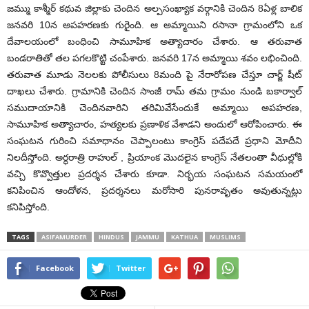
జమ్ము కాశ్మీర్ కథువ జిల్లాకు చెందిన అల్పసంఖ్యాక వర్గానికి చెందిన 8ఏళ్ల బాలిక
జనవరి 10న అపహరణకు గురైంది. ఆ అమ్మాయిని రసానా గ్రామంలోని ఒక
దేవాలయంలో బంధించి సామూహిక అత్యాచారం చేశారు. ఆ తరువాత
బండరాతితో తల పగలకొట్టి చంపేశారు. జనవరి 17న అమ్మాయి శవం లభించింది.
తరువాత మూడు నెలలకు పోలీసులు 8మంది పై నేరారోపణ చేస్తూ చార్జ్ షీట్
దాఖలు చేశారు. గ్రామానికి చెందిన సాంజీ రామ్ తమ గ్రామం నుండి బకార్వాల్
సముదాయానికి చెందినవారిని తరిమివేసేందుకే అమ్మాయి అపహరణ,
సామూహిక అత్యాచారం, హత్యలకు ప్రణాళిక వేశాడని అందులో ఆరోపించారు. ఈ
సంఘటన గురించి సమాధానం చెప్పాలంటు కాంగ్రెస్ పదేపదే ప్రధాని మోదీని
నిలదీస్తోంది. అర్ధరాత్రి రాహుల్ , ప్రియాంక మొదలైన కాంగ్రెస్ నేతలంతా వీధుల్లోకి
వచ్చి కొవ్వొత్తుల ప్రదర్శన చేశారు కూడా. నిర్భయ సంఘటన సమయంలో
కనిపించిన ఆందోళన, ప్రదర్శనలు మరోసారి పునరావృతం అవుతున్నట్లు
కనిపిస్తోంది.
TAGS
ASIFAMURDER
HINDUS
JAMMU
KATHUA
MUSLIMS
Facebook
Twitter