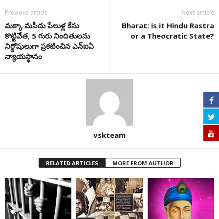
Previous article
Next article
మక్కా మసీదు పేలుళ్ల కేసు
Bharat: is it Hindu Rastra
కొట్టివేత, 5 గురు నిందితులను
or a Theocratic State?
నిర్దోషులుగా ప్రకటించిన ఎన్‌ఐఏ
న్యాయస్థానం
vskteam
RELATED ARTICLES
MORE FROM AUTHOR