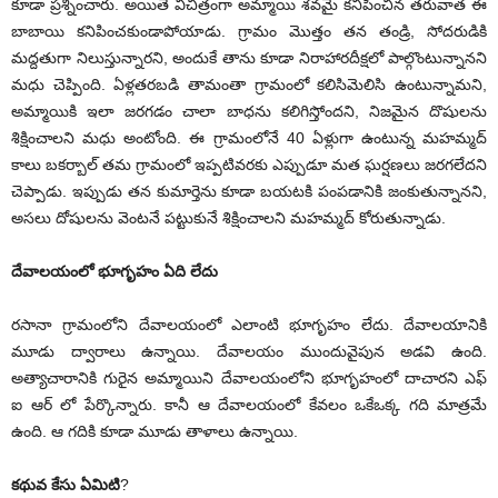
కూడా ప్రశ్నించారు. అయితే విచిత్రంగా అమ్మాయి శవమై కనిపించిన తరువాత ఈ
బాబాయి కనిపించకుండాపోయాడు. గ్రామం మొత్తం తన తండ్రి, సోదరుడికి
మద్దతుగా నిలుస్తున్నారని, అందుకే తాను కూడా నిరాహారదీక్షలో పాల్గొంటున్నానని
మధు చెప్పింది. ఏళ్లతరబడి తామంతా గ్రామంలో కలిసిమెలిసి ఉంటున్నామని,
అమ్మాయికి ఇలా జరగడం చాలా బాధను కలిగిస్తోందని, నిజమైన దొషులను
శిక్షించాలని మధు అంటోంది. ఈ గ్రామంలోనే 40 ఏళ్లుగా ఉంటున్న మహమ్మద్
కాలు బకర్బాల్ తమ గ్రామంలో ఇప్పటివరకు ఎప్పుడూ మత ఘర్షణలు జరగలేదని
చెప్పాడు. ఇప్పుడు తన కుమార్తెను కూడా బయటకి పంపడానికి జంకుతున్నానని,
అసలు దోషులను వెంటనే పట్టుకునే శిక్షించాలని మహమ్మద్ కోరుతున్నాడు.
దేవాలయంలో భూగృహం ఏది లేదు
రసానా గ్రామంలోని దేవాలయంలో ఎలాంటి భూగృహం లేదు. దేవాలయానికి
మూడు ద్వారాలు ఉన్నాయి. దేవాలయం ముందువైపున అడవి ఉంది.
అత్యాచారానికి గురైన అమ్మాయిని దేవాలయంలోని భూగృహంలో దాచారని ఎఫ్
ఐ ఆర్ లో పేర్కొన్నారు. కానీ ఆ దేవాలయంలో కేవలం ఒకేఒక్క గది మాత్రమే
ఉంది. ఆ గదికి కూడా మూడు తాళాలు ఉన్నాయి.
కథువ కేసు ఏమిటి
?