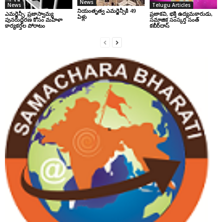
News
News
Telugu Articles
నియంతృత్వ ఎమర్జెన్సీకి 49
ఎమర్జెన్సీ: ప్రజాస్వామ్య
ప్రజాకవి, భక్తి ఉద్యమకారుడు,
ఏళ్లు
పునరుద్ధరణ కోసం మహిళా
సమాజిక సంస్కర్త సంత్‌
కార్యకర్తల పోరాటం
కబీర్‌దాస్‌