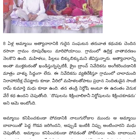
8 ఏళ్ల అమ్మాయి అత్యాచారానికి గురైన సంఘటన తరువాత కథువకు చెందిన
రసానా గ్రామం రూపురేఖలు మారిపోయాయి. గ్రామంలో ఉద్రిక్త వాతావరణం
నెలకొని ఉంది. మహిళలు, పిల్లలు బిక్కుబిక్కుమని జీవిస్తున్నారు. అత్యాచారాన్ని
అంతా ముక్తకంఠంతో ఖండిస్తున్నప్పటికీ, క్రైం బ్రాంచ్ నివేదికను అంగీకరించడానికి
మాత్రం వాళ్ళు సిద్దంగా లేరు. ఈ నివేదికను వ్యతిరేకిస్తూ గ్రామంలో చాలామంది
నిరాహారదీక్ష చేపట్టారు కూడా. వీరిలో మహిళలతోపాటు ప్రధాన నిందితుడైన సాంజీ
రామ్ కుమార్తె మధు కూడా ఉంది. తన తండ్రి నిర్దోషి అంటూ ఈ ఉదంతం వెనుక
వేరే కధ ఉందని చెపుతోంది. `దొషులను శిక్షించాలికానీ నిర్దోషులను శిక్షించకూడదు’
అని ఆమె అంటోంది.
అమ్మాయి కనిపించకుండా పోవడానికి నాలుగురోజుల ముందు ఆ అమ్మాయి
బాబాయితో పెద్ద గొడవ జరిగిందని, అప్పుడే ఇంటికి నిప్పు అంటించారని మధు
చెపుతోంది. అమ్మాయి కనిపించకుండా పోవడంతో పోలీసులు ఆమె బాబాయిని