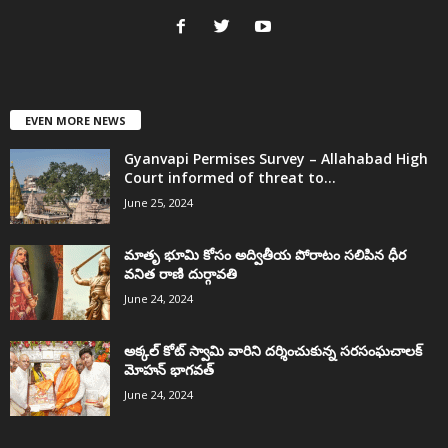
EVEN MORE NEWS
Gyanvapi Permises Survey – Allahabad High
Court informed of threat to...
June 25, 2024
మాతృ భూమి కోసం అద్వితీయ పోరాటం సలిపిన ధీర
వనిత రాణి దుర్గావతి
June 24, 2024
అక్కల్‌ కోట్‌ స్వామి వారిని దర్శించుకున్న సరసంఘచాలక్
మోహన్ భాగవత్
June 24, 2024