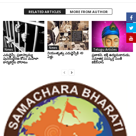
RELATED ARTICLES
MORE FROM AUTHOR
News
News
Telugu Articles
నియంతృత్వ ఎమర్జెన్సీకి 49
ఎమర్జెన్సీ: ప్రజాస్వామ్య
ప్రజాకవి, భక్తి ఉద్యమకారుడు,
ఏళ్లు
పునరుద్ధరణ కోసం మహిళా
సమాజిక సంస్కర్త సంత్‌
కార్యకర్తల పోరాటం
కబీర్‌దాస్‌