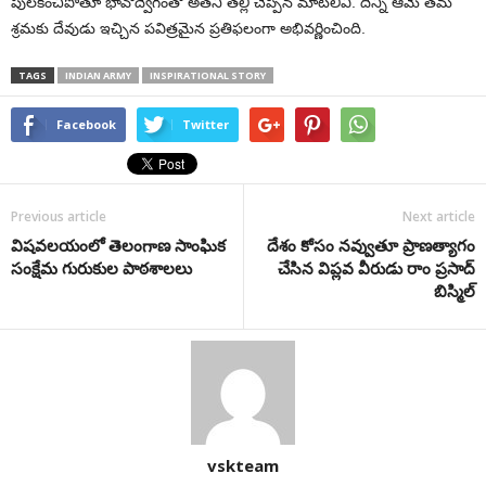
పులకించిపోతూ భావోద్వేగంతో అతని తల్లి చెప్పిన మాటలివి. దీన్ని ఆమె తమ
శ్రమకు దేవుడు ఇచ్చిన పవిత్రమైన ప్రతిఫలంగా అభివర్ణించింది.
TAGS
INDIAN ARMY
INSPIRATIONAL STORY
Facebook
Twitter
Previous article
Next article
విషవలయంలో తెలంగాణ సాంఘిక
దేశం కోసం నవ్వుతూ ప్రాణత్యాగం
సంక్షేమ గురుకుల పాఠశాలలు
చేసిన విప్లవ వీరుడు రాం ప్రసాద్
బిస్మిల్
vskteam