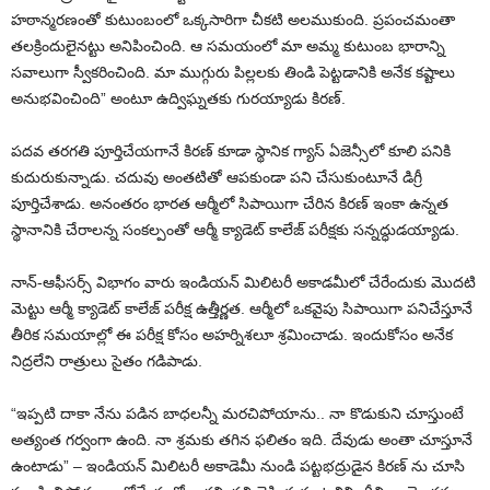
హఠాన్మరణంతో కుటుంబంలో ఒక్కసారిగా చీకటి అలముకుంది. ప్రపంచమంతా
తలక్రిందులైనట్టు అనిపించింది. ఆ సమయంలో మా అమ్మ కుటుంబ భారాన్ని
సవాలుగా స్వీకరించింది. మా ముగ్గురు పిల్లలకు తిండి పెట్టడానికి అనేక కష్టాలు
అనుభవించింది” అంటూ ఉద్విఘ్నతకు గురయ్యాడు కిరణ్.
పదవ తరగతి పూర్తిచేయగానే కిరణ్ కూడా స్థానిక గ్యాస్ ఏజెన్సీలో కూలి పనికి
కుదురుకున్నాడు. చదువు అంతటితో ఆపకుండా పని చేసుకుంటూనే డిగ్రీ
పూర్తిచేశాడు. అనంతరం భారత ఆర్మీలో సిపాయిగా చేరిన కిరణ్ ఇంకా ఉన్నత
స్థానానికి చేరాలన్న సంకల్పంతో ఆర్మీ క్యాడెట్ కాలేజ్ పరీక్షకు సన్నద్ధుడయ్యాడు.
నాన్-ఆఫీసర్స్ విభాగం వారు ఇండియన్ మిలిటరీ అకాడమీలో చేరేందుకు మొదటి
మెట్టు ఆర్మీ క్యాడెట్ కాలేజ్ పరీక్ష ఉత్తీర్ణత. ఆర్మీలో ఒకవైపు సిపాయిగా పనిచేస్తూనే
తీరిక సమయాల్లో ఈ పరీక్ష కోసం అహర్నిశలూ శ్రమించాడు. ఇందుకోసం అనేక
నిద్రలేని రాత్రులు సైతం గడిపాడు.
“ఇప్పటి దాకా నేను పడిన బాధలన్నీ మరచిపోయాను.. నా కొడుకుని చూస్తుంటే
అత్యంత గర్వంగా ఉంది. నా శ్రమకు తగిన ఫలితం ఇది. దేవుడు అంతా చూస్తూనే
ఉంటాడు” – ఇండియన్ మిలిటరీ అకాడెమీ నుండి పట్టభద్రుడైన కిరణ్ ను చూసి