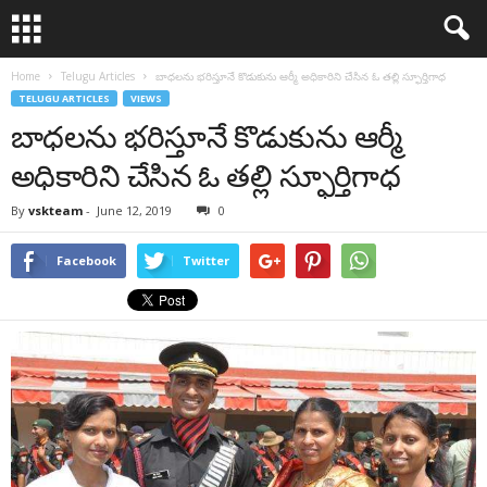
Home
Telugu Articles
బాధలను భరిస్తూనే కొడుకును ఆర్మీ అధికారిని చేసిన ఓ తల్లి స్ఫూర్తిగాధ
TELUGU ARTICLES
VIEWS
బాధలను భరిస్తూనే కొడుకును ఆర్మీ
అధికారిని చేసిన ఓ తల్లి స్ఫూర్తిగాధ
By
vskteam
-
June 12, 2019
0
Facebook
Twitter