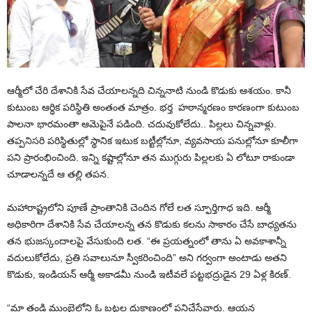
ఆర్మీలో చేరి దేశానికి సేవ చేయాలన్నది చిన్ననాటి నుండి కొడుకు ఆశయం. కానీ
కుటుంబ ఆర్ధిక పరిస్థితి అంతంత మాత్రం. భర్త హఠాన్మరణం కారణంగా కుటుంబ
పాలనా భారమంతా ఆమెపైనే పడింది. చదువుకోలేదు.. పిల్లలు చిన్నవాళ్లు.
తప్పనిసరి పరిస్థితుల్లో స్థానిక ఇటుక బట్టీల్లోనూ, వ్యవసాయ పనుల్లోనూ కూలీగా
పని ప్రారంభించింది. ఇన్ని కష్టాల్లోనూ తన ముగ్గురు పిల్లలకు ఏ లోటూ రాకుండా
చూడాలన్నదే ఆ తల్లి తపన.
మహారాష్ట్రలోని పూణే ప్రాంతానికి చెందిన గోలే లత స్ఫూర్తిగాధ ఇది. ఆర్మీ
అధికారిగా దేశానికి సేవ చేయాలన్న తన కొడుకు కలను సాకారం చేసే బాధ్యతను
తన భుజస్కందాలపై వేసుకుంది లత. “ఈ ప్రయత్నంలో తాను ఏ అవకాశాన్నీ
వదులుకోలేదు, ప్రతి సవాలునూ స్వీకరించింది” అని గర్వంగా అంటాడు అతని
కొడుకు, ఇండియన్ ఆర్మీ అకాడమీ నుండి ఇటీవలే పట్టభద్రుడైన 29 ఏళ్ల కిరణ్.
“మా తండ్రి ముంబైలోని ఓ బట్టల దుకాణంలో పనిచేసేవారు. ఆయన