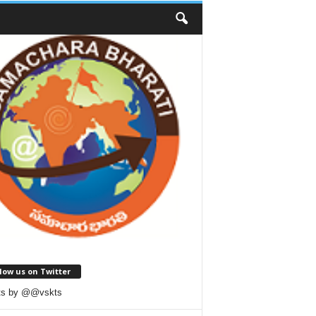
low us on Twitter
ts by @@vskts