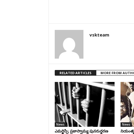
vskteam
RELATED ARTICLES
MORE FROM AUTH
News
News
ఎమర్జెన్సీ: ప్రజాస్వామ్య పునరుద్ధరణ
నియంతృత్