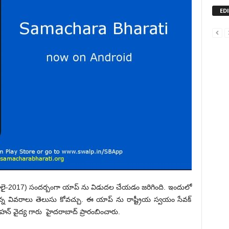
ED
ూలై-2017) సందర్బంగా యాప్ ను విడుదల చేయడం జరిగింది. ఇందులో
న వివరాలు తెలుసు కోవచ్చు. ఈ యాప్ ను రాష్ట్రీయ స్వయం సేవక్
న్ వైద్య గారు హైదరాబాద్ ప్రారంబించారు.