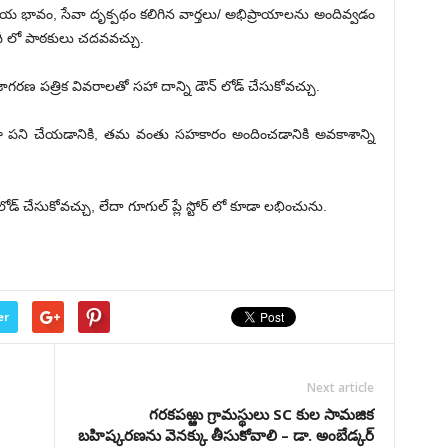
తీయ భావం, సేవా దృక్పథం కలిగిన వార్తలు/ అభిప్రాయాలను అందివ్వడం
దీ లో పాఠకులు చదవవచ్చు.
రణ పత్రిక వివరాలతో సహా దాన్ని డౌన్ లోడ్ చేసుకోవచ్చు.
గా పని చేయడానికి, తమ వంతు సహకారం అందించడానికి అవకాశాన్ని
డ్ చేసుకోవచ్చు, లేదా గూగుల్ ప్లే స్టోర్ లో కూడా లభించును.
er
Next article
గరకపఱ్ఱు గ్రామస్థులు SC కుల సామజిక
బహిష్కరణను వెనక్కు తీసుకోవాలి – డా. అంబేడ్కర్