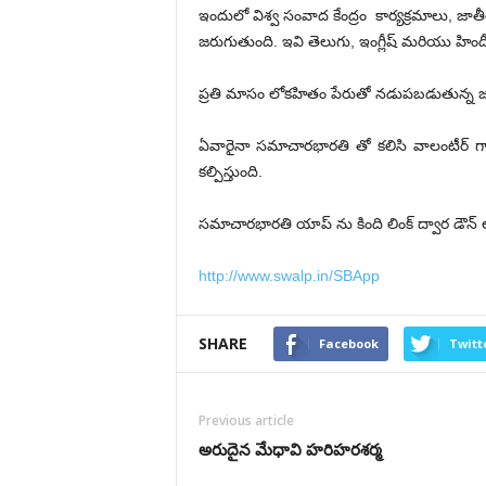
ఇందులో విశ్వ సంవాద కేంద్రం కార్యక్రమాలు, జా
జరుగుతుంది. ఇవి తెలుగు, ఇంగ్లీష్ మరియు హిం
ప్రతి మాసం లోకహితం పేరుతో నడుపబడుతున్న జాగ
ఏవారైనా సమాచారభారతి తో కలిసి వాలంటీర్ 
కల్పిస్తుంది.
సమాచారభారతి యాప్ ను కింది లింక్ ద్వార డౌన్ లో
http://www.swalp.in/SBApp
SHARE
Facebook
Twitt
Previous article
అరుదైన మేధావి హరిహరశర్మ