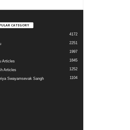
PULAR CATEGORY
4172
2251
u
1997
s
1845
 Articles
1252
h Articles
1104
riya Swayamsevak Sangh