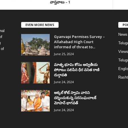
వాస్త‌వాలు – 1
EVEN MORE NEWS
PO
nal
News
Gyanvapi Permises Survey –
of
Allahabad High Court
g
Telug
informed of threat to...
 of
View
June 25, 2024
Telugu
మాతృ భూమి కోసం అద్వితీయ
Englis
పోరాటం సలిపిన ధీర వనిత రాణి
దుర్గావతి
Rasht
June 24, 2024
అక్కల్‌ కోట్‌ స్వామి వారిని
దర్శించుకున్న సరసంఘచాలక్
మోహన్ భాగవత్
June 24, 2024