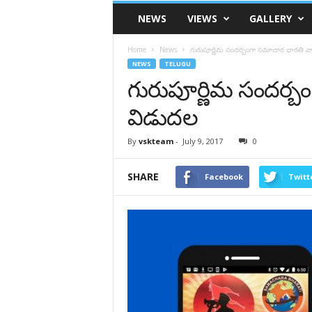
VSK
NEWS
VIEWS
GALLERY
Telangana
Home
News
గురుపూర్ణిమ సందర్బంగా సమాచార భారతి వ
NEWS
TELUGU
గురుపూర్ణిమ సందర్బ
విడుదల
By
vskteam
-
July 9, 2017
0
SHARE
Facebook
Twitt