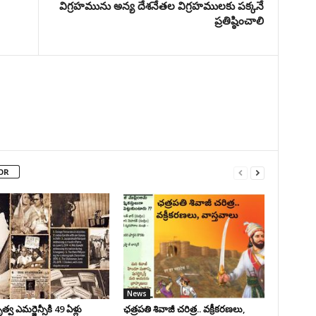
విగ్రహమును అన్య దేశనేతల విగ్రహములకు పక్కనే
ప్రతిష్ఠించాలి
OR
News
వ ఎమర్జెన్సీకి 49 ఏళ్లు
ఛ‌త్ర‌ప‌తి శివాజీ చరిత్ర‌.. వ‌క్రీక‌ర‌ణ‌లు,