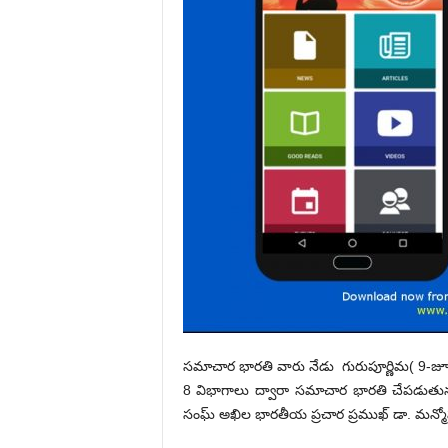
సమాచార భారతి వారు నేడు గురుపూర్ణిమ( 9-జ
8 విభాగాలు ద్వారా సమాచార భారతి చేపడుతున్
సంఘ్ అఖిల భారతీయ ప్రచార ప్రముఖ్ డా. మన్మోహ