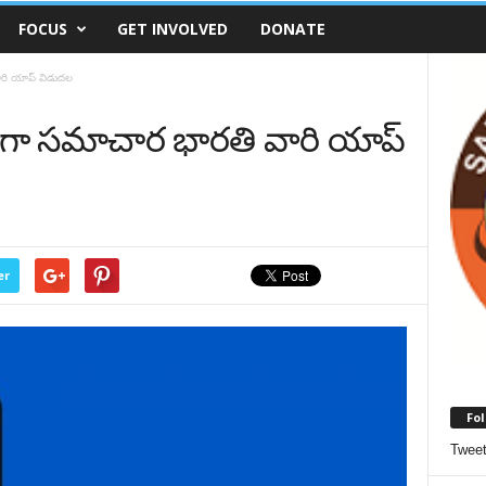
FOCUS
GET INVOLVED
DONATE
ారి యాప్ విడుదల
ంగా సమాచార భారతి వారి యాప్
er
Fol
Twee