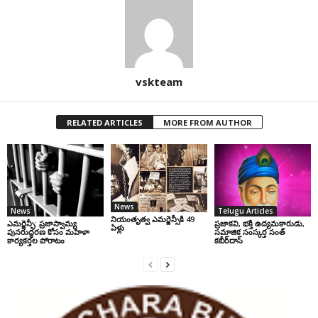
vskteam
RELATED ARTICLES
MORE FROM AUTHOR
News
News
Telugu Articles
నియంతృత్వ ఎమర్జెన్సీకి 49
ఎమర్జెన్సీ: ప్రజాస్వామ్య
ప్రజాకవి, భక్తి ఉద్యమకారుడు,
ఏళ్లు
పునరుద్ధరణ కోసం మహిళా
సమాజిక సంస్కర్త సంత్‌
కార్యకర్తల పోరాటం
కబీర్‌దాస్‌