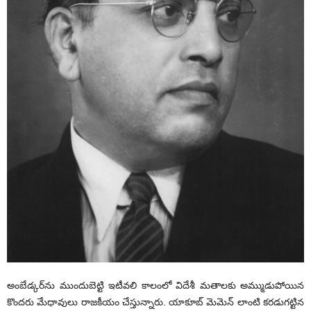
అంబేడ్కర్‌ను ముందుబెట్టి ఇటీవలి కాలంలో విదేశీ మతాలకు అమ్ముడుపోయిన
కొందరు మేధావులు రాజకీయం చేస్తున్నారు. యాకూబ్ మెమెన్ లాంటి కరడుగట్టిన