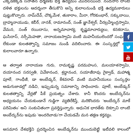
ఎక్కడికక్కడ సనాతన ధర్మణకు భక్తి ఉద్యమం మొదలయింది. నందనార్ లాంటి
దళిత భక్తులను ఆదర్శంగా తీసుకొని అన్ని కులాలనుండి భక్తి ఉద్యమకారులు
పుట్టుకొచ్చారు. నామ్‌దేవ్, చొక్కమేళ, తుకారాం, మీరా, గోరకుంభార్, సక్కుబాయి,
బ్రాహ్మనాయుడు, కబీర్, నానక్, రామానంద్, సంత్ జ్ఞానేశ్వర్, వీరబ్రహ్మేంద్రస్వామి,
వేమన, సంత్ రయిదాసు, అన్నమాచార్య, కృష్ణమాచార్యులు, కనకదాసు,
ఘసిదాస్, నర్సీమెహతా, నారాయణస్వామి వంటి మహనీయులెందరో సంఘర్షణ
లేకుండా కులతత్వాన్ని సమాజం నుండి వదిలించారు. ఈ సంస్కర్తల్లో అన్ని
కులాలవారూ ఉన్నారు.
ఆ తర్వాత నారాయణ గురు, రామకృష్ణ పరమహంస, మలయాళస్వామి,
దయానంద సరస్వతి, వివేకానంద, శ్రద్ధానంద, సయాజీరావు గైక్వాడ్, మహాత్మ
పూలే, గాంధీజీ, డా అంబేడ్కర్, కేశవరావ్ వంటి మహనీయులు సంస్కర్తల
అడుగుజాడల్లో నడిచి, ఇప్పుడున్న సమాజాన్ని సాధించారు. పూలే, అంబేడ్కర్
కులతత్వాన్ని వేర్లతో పీకే ప్రయత్నం చేశారు. కానీ కొందరు అంబేద్కర్‌ను
అధ్యయనం చేయకుండానే గుడ్డిగా వ్యతిరేకిస్తే, మరికొందరు ‘అంబేద్కర్ మాకే
పరిమితం’ అని సంకుచితంగా ప్రవర్తిస్తున్నారు. ఆధునిక భారత్‌కు దిక్సూచి లాంటి
అంబేద్కర్‌ను ఇపుడు ‘అందరివాడు’గా చేయడమే మన తక్షణ కర్తవ్యం.
అసమాన దేశభక్తిని ప్రదర్శించిన అంబేడ్కర్‌ను ముందుబెట్టి ఇటీవలి కాలంలో