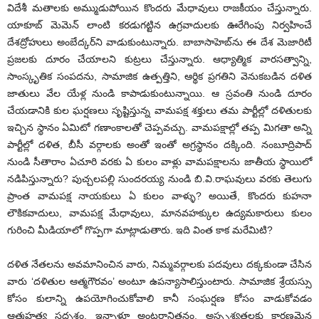
విదేశీ మతాలకు అమ్ముడుపోయిన కొందరు మేధావులు రాజకీయం చేస్తున్నారు.
యాకూబ్ మెమెన్ లాంటి కరడుగట్టిన ఉగ్రవాదులకు ఊరేగింపు నిర్వహించే
దేశద్రోహులు అంబేద్కర్‌ని వాడుకుంటున్నారు. బాబాసాహెబ్‌ను ఈ దేశ మెజారిటీ
ప్రజలకు దూరం చేయాలని కుట్రలు చేస్తున్నారు. ఆధ్యాత్మిక వారసత్వాన్ని,
సాంస్కృతిక సంపదను, సామాజిక ఉత్పత్తిని, ఆర్థిక ప్రగతిని వెనుకబడిన దళిత
జాతులు వేల యేళ్ల నుండి కాపాడుకుంటున్నాయి. ఆ స్రవంతి నుండి దూరం
చేయడానికి కుల ఘర్షణలు సృష్టిస్తున్న వామపక్ష శక్తులు తమ పార్టీల్లో దళితులకు
ఇచ్చిన స్థానం ఏమిటో గణాంకాలతో చెప్పవచ్చు. వామపక్షాల్లో తప్ప మిగతా అన్ని
పార్టీల్లో దళిత, బీసీ వర్గాలకు అంతో ఇంతో అగ్రస్థానం దక్కింది. నంబూద్రిపాద్
నుండి సీతారాం ఏచూరి వరకు ఏ కులం వాళ్లు వామపక్షాలను జాతీయ స్థాయిలో
నడిపిస్తున్నారు? పుచ్చలపల్లి సుందరయ్య నుండి బి.వి.రాఘవులు వరకు తెలుగు
ప్రాంత వామపక్ష నాయకులు ఏ కులం వాళ్ళు? అయితే, కొందరు కుహనా
లౌకికవాదులు, వామపక్ష మేధావులు, మానవహక్కుల ఉద్యమకారులు కులం
గురించి మీడియాలో గొప్పగా మాట్లాడుతారు. ఇది వింత కాక మరేమిటి?
దళిత నేతలను అవమానించిన వారు, నిమ్మవర్గాలకు పదవులు దక్కకుండా చేసిన
వారు ‘దళితుల ఆత్మగౌరవం’ అంటూ ఉపన్యాసాలిస్తుంటారు. సామాజిక శ్రేయస్సు
కోసం కులాన్ని ఉపయోగించుకోవాలి కానీ సంఘర్షణ కోసం వాడుకోవడం
ఆత్మహత్య సదృశం. ఇన్నాళ్లూ అంటరానితనం, అస్పృశ్యతలకు కారణమైన