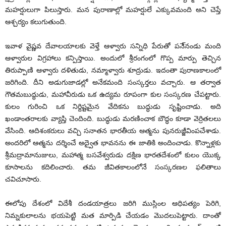
మహర్షులుగా పిలుస్తారు. మన పురాణాల్లో మహర్షులే ఎక్కువమంది అని చెప్తే
ఆశ్చర్యం కలుగుతుంది.
ఇవాళ వైష్ణవ దేవాలయాలకు వెళ్తే ఆళ్వారు సన్నిధి పేరుతో పనె్నండు మంది
ఆళ్వారుల విగ్రహాలు కన్పిస్తాయి. అందులో శ్రీరంగంలో గొప్ప మార్పు తెచ్చిన
తిరుప్పాణి ఆళ్వారు దళితుడు, నమ్మాళ్వారు శూద్రుడు. ఇదంతా పురాణకాలంలో
జరిగింది. దీని అడుగుజాడల్లో అనేకమంది సంస్కర్తలు వచ్చారు. ఆ తర్వాత
గౌతమబుద్ధుడు, మహావీరుడు ఒక ఉద్యమ రూపంగా కుల సంస్కరణ చేపట్టారు.
కులం గురించి ఒక నిర్దిష్టమైన వేదికను బుద్ధుడు సృష్టించాడు. అది
ఖండాంతరాలకు వ్యాప్తి చెందింది. బుద్ధుడు మరణించాక బౌద్ధం కూడా వెర్రితలలు
వేసింది. ఆదిశంకరులు వచ్చి సనాతన భారతీయ ఆత్మను పునరుజ్జీవింపచేశాడు.
అందరిలో ఆత్మను దర్శించే అద్వైత భావనను ఈ జాతికి అందించాడు. కొన్నాళ్లకు
శ్రీమద్రామానుజులు, మహాత్మ బసవేశ్వరుడు దక్షిణ భారతదేశంలో కులం యొక్క
కూసాలను కదిలించారు. తమ జీవితకాలంలోనే సంస్కరణల ఫలితాలు
చవిచూసారు.
ఈలోపు దేశంలో విదేశీ దండయాత్రలు జరిగి ముస్లింల ఆధిపత్యం పెరిగి,
నిమ్నకులాలను భయపెట్టి మత మార్పిడి చేయడం మొదలుపెట్టారు. దాంతో