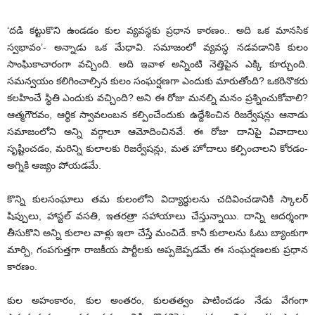
‘దడి కట్టుకొని ఉండడం కుల వ్యవస్థకు ప్రధాన కారణం.. అది ఒక మానసిక
స్వభావం’- అన్నాడు ఒక మేధావి. సమాజంలో వ్యవస్ధ నడవడానికి కులం
సాంఘికాచారంగా వచ్చింది. అది ఇవాళ అన్నింటి నెత్తిపైన ఎక్కి కూర్చుంది.
సమన్వయం కలిగించాల్సిన కులం సంఘర్షణగా ఎందుకు మారుతోంది? ఒకరినొకరు
కలహించే స్థితి ఎందుకు వచ్చింది? అని ఈ రోజు మనల్ని మనం ప్రశ్నించుకోవాలి?
ఆత్మగౌరవం, ఆర్థిక స్వావలంబన కల్పించేందుకు ఉద్దేశించిన రిజర్వేషన్లు ఆనాడు
సమాజంలోని అన్ని వర్గాలూ ఆమోదించినవే. ఈ రోజు దానిపై వివాదాలు
సృష్టించడం, మరిన్ని కులాలకు రిజర్వేషన్లు, మత హోదాలు కల్పించాలని కోరడం-
అగ్నికి ఆజ్యం పోయడమే.
కొన్ని కులసంఘాలు తమ కులంలోని విద్యార్థులను చదివించడానికి స్కాలర్
షిప్పులు, హాస్టల్ వసతి, ఇతరత్రా సహాయాలు చేస్తున్నాయి. దాన్ని ఆదర్శంగా
తీసుకొని అన్ని కులాల వాళ్లు ఇలా చేస్తే మంచిదే. కానీ కులాలను ఓటు బ్యాంకుగా
మార్చి, గంపగుత్తగా రాజకీయ పార్టీలకు అప్పజెప్పడమే ఈ సంఘర్షణలకు ప్రధాన
కారణం.
కుల అహంకారం, కుల అంతరం, కులతత్వం పాటించడం నేడు వేగంగా