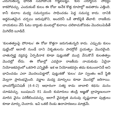
ఎదుగుతున్న భారత సమాజానికి గొడ్డలిపెట్టు. ‘కుల నిర్మూలన’ సాధ్యం
కాకపోవచ్చు. ఎందుకంటే కులం ఈ రోజు అనేక కొత్త రూపాల్లో అవతారం ఎత్తింది.
కానీ కులాల మధ్య సమన్వయం సాధించడం పెద్ద సమస్య కాదు. దానికి
అర్థవంతమైన చర్చలు జరుపుకొని, అందరినీ ఒకే తాటిపైకి తేవాలి. రాజకీయ
నాయకులు వేసే ఓటు బ్యాంకు మంటల్లో కులాలు చలికాచుకోవడం మొదలుపెడితే
మిగిలేది బూడిదే.
‘కులతత్వంపై పోరాటం’ ఈ రోజు కొత్తగా జరుగుతున్నది కాదు. ఎప్పుడు కులం
పుట్టిందో ఆనాటి నుండే దాని వికృతులను పారద్రోలే ప్రయత్నం మొదలైంది.
చాతుర్వర్ణ వ్యవస్థ ఏర్పడినాక కూడా పుట్టుకతో ముద్ర వేసుకొనే కులతత్వం
మొదట్లో లేదు. ఈ రోజుల్లో ఎవరైనా రాజకీయ నాయకుడు ఏదైనా
నియోజకవర్గంలో ఒకసారి ఎన్నికైతే- ఇక ఆ నియోజకవర్గం తమ కుటుంబానిదే అని
భావించడం ఎలా మొదలుపెట్టారో, పుట్టుకతో ‘కులం’ మా స్వంతం అనే స్థితి
మెల్లగా ప్రారంభమైంది. వర్ణాల మధ్య మార్పులు కూడా మొదట్లో జరిగాయి.
ఛాందగ్యోపనిషత్ (4-4-2) ఆధారంగా సత్య కామ జాబాలి కథను మనం
చూడవచ్చు. ఋషబుని 81 మంది కుమారులు తండ్రి ఆజ్ఞతో బ్రాహ్మణులుగా
మారిన వైనం పరిశీలించవచ్చు. అలాగే వైవశ్వత మనువు దృష్టురాజు పుత్రులు
కూడా మార్పు చెందారు. ఇవి ఒకటి రెండు ఉదాహరణలు మాత్రమే.