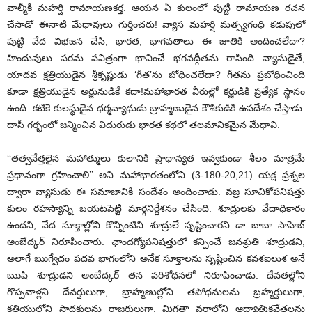
వాల్మీకి మహర్షి రామాయణకర్త. ఆయన ఏ కులంలో పుట్టి రామాయణ రచన
చేసాడో ఈనాటి మేధావులు గుర్తించరు! వ్యాస మహర్షి మత్స్యగంధి కడుపులో
పుట్టి వేద విభజన చేసి, భారత, భాగవతాలు ఈ జాతికి అందించలేదా?
హిందువులు పరమ పవిత్రంగా భావించే భగవద్గీతను రాసింది వ్యాసుడైతే,
యాదవ క్షత్రియుడైన శ్రీకృష్ణుడు ‘గీత’ను బోధించలేదా? గీతను ప్రబోధించింది
కూడా క్షత్రియుడైన అర్జునుడికే కదా!మహాభారత వీరుల్లో కర్ణుడికి ప్రత్యేక స్థానం
ఉంది. కటికె కులస్థుడైన ధర్మవ్యాధుడు బ్రాహ్మణుడైన కౌశికుడికి ఉపదేశం చేస్తాడు.
దాసీ గర్భంలో జన్మించిన విదురుడు భారత కథలో తలమానికమైన మేధావి.
‘‘తత్వవేత్తలైన మహాత్ములు కులానికి ప్రాధాన్యత ఇవ్వకుండా శీలం మాత్రమే
ప్రధానంగా గ్రహించాలి’’ అని మహాభారతంలోని (3-180-20,21) యక్ష ప్రశ్నల
ద్వారా వ్యాసుడు ఈ సమాజానికి సందేశం అందించాడు. వజ్ర సూచికోపనిషత్తు
కులం రహస్యాన్ని బయటపెట్టి మార్గనిర్దేశనం చేసింది. శూద్రులకు వేదాధికారం
ఉందని, వేద సూక్తాల్లోని కొన్నింటిని శూద్రులే సృష్టించారని డా బాబా సాహెబ్
అంబేద్కర్ నిరూపించారు. ఛాందగ్యోపనిషత్తులో కన్పించే జనశ్రుతి శూద్రుడని,
అలాగే ఋగ్వేదం పదవ భాగంలోని అనేక సూక్తాలను సృష్టించిన కవశఐలుశ అనే
ఋషి శూద్రుడని అంబేద్కర్ తన పరిశోధనలో నిరూపించాడు. దేవతల్లోని
గొప్పవాళ్లని దేవర్షులుగా, బ్రాహ్మణుల్లోని తపోధనులను బ్రహ్మర్షులుగా,
క్షత్రియుల్లోని సాధకులను రాజర్షులుగా, మిగతా వర్గాల్లోని ఆధ్యాత్మికవేత్తలను