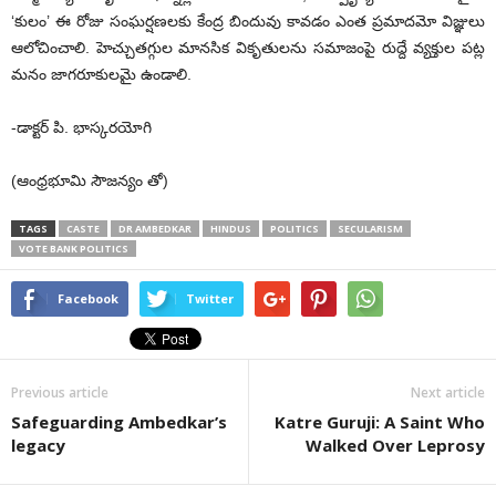
‘కులం’ ఈ రోజు సంఘర్షణలకు కేంద్ర బిందువు కావడం ఎంత ప్రమాదమో విజ్ఞులు
ఆలోచించాలి. హెచ్చుతగ్గుల మానసిక వికృతులను సమాజంపై రుద్దే వ్యక్తుల పట్ల
మనం జాగరూకులమై ఉండాలి.
-డాక్టర్ పి. భాస్కరయోగి
(ఆంధ్రభూమి సౌజన్యం తో)
TAGS
CASTE
DR AMBEDKAR
HINDUS
POLITICS
SECULARISM
VOTE BANK POLITICS
Facebook
Twitter
Previous article
Next article
Safeguarding Ambedkar’s
Katre Guruji: A Saint Who
legacy
Walked Over Leprosy