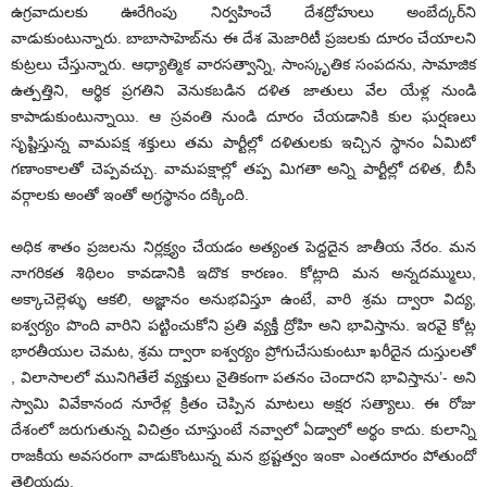
ఉగ్రవాదులకు ఊరేగింపు నిర్వహించే దేశద్రోహులు అంబేద్కర్‌ని
వాడుకుంటున్నారు. బాబాసాహెబ్‌ను ఈ దేశ మెజారిటీ ప్రజలకు దూరం చేయాలని
కుట్రలు చేస్తున్నారు. ఆధ్యాత్మిక వారసత్వాన్ని, సాంస్కృతిక సంపదను, సామాజిక
ఉత్పత్తిని, ఆర్థిక ప్రగతిని వెనుకబడిన దళిత జాతులు వేల యేళ్ల నుండి
కాపాడుకుంటున్నాయి. ఆ స్రవంతి నుండి దూరం చేయడానికి కుల ఘర్షణలు
సృష్టిస్తున్న వామపక్ష శక్తులు తమ పార్టీల్లో దళితులకు ఇచ్చిన స్థానం ఏమిటో
గణాంకాలతో చెప్పవచ్చు. వామపక్షాల్లో తప్ప మిగతా అన్ని పార్టీల్లో దళిత, బీసీ
వర్గాలకు అంతో ఇంతో అగ్రస్థానం దక్కింది.
అధిక శాతం ప్రజలను నిర్లక్ష్యం చేయడం అత్యంత పెద్దదైన జాతీయ నేరం. మన
నాగరికత శిథిలం కావడానికి ఇదొక కారణం. కోట్లాది మన అన్నదమ్ములు,
అక్కాచెల్లెళ్ళు ఆకలి, అజ్ఞానం అనుభవిస్తూ ఉంటే, వారి శ్రమ ద్వారా విద్య,
ఐశ్వర్యం పొంది వారిని పట్టించుకోని ప్రతి వ్యక్తీ ద్రోహి అని భావిస్తాను. ఇరవై కోట్ల
భారతీయుల చెమట, శ్రమ ద్వారా ఐశ్వర్యం ప్రోగుచేసుకుంటూ ఖరీదైన దుస్తులతో
, విలాసాలలో మునిగితేలే వ్యక్తులు నైతికంగా పతనం చెందారని భావిస్తాను’- అని
స్వామి వివేకానంద నూరేళ్ల క్రితం చెప్పిన మాటలు అక్షర సత్యాలు. ఈ రోజు
దేశంలో జరుగుతున్న విచిత్రం చూస్తుంటే నవ్వాలో ఏడ్వాలో అర్థం కాదు. కులాన్ని
రాజకీయ అవసరంగా వాడుకొంటున్న మన భ్రష్టత్వం ఇంకా ఎంతదూరం పోతుందో
తెలియదు.