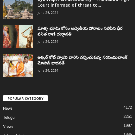
Court informed of threat to...
June 25, 2024
మాతృ భూమి కోసం అద్వితీయ పోరాటం సలిపిన ధీర
వనిత రాణి దుర్గావతి
June 24, 2024
అక్కల్‌ కోట్‌ స్వామి వారిని దర్శించుకున్న సరసంఘచాలక్
మోహన్ భాగవత్
June 24, 2024
POPULAR CATEGORY
4172
News
2251
Telugu
1997
Views
1845