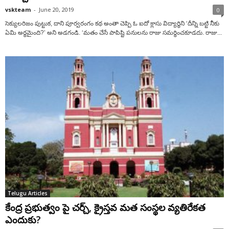
vskteam
-
June 20, 2019
0
సెక్యులరిజం పుట్టుక, దాని పూర్వరంగం కథ అంతా చెప్పి ఓ ఐదో క్లాసు విద్యార్థిని ‘దీన్ని బట్టి నీకు
ఏమి అర్థమైంది?’ అని అడగండి. ‘మతం చేసే పాపిష్టి పనులను రాజు సమర్థించకూడదు. రాజు...
Telugu Articles
కేంద్ర ప్రభుత్వం పై చర్చ్, క్రైస్తవ మత సంస్థల వ్యతిరేకత
ఎందుకు?