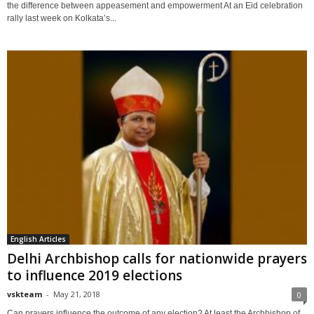
the difference between appeasement and empowerment At an Eid celebration
rally last week on Kolkata’s...
English Articles
Delhi Archbishop calls for nationwide prayers
to influence 2019 elections
vskteam
-
May 21, 2018
0
Can prayers influence the outcome of any election? At least the Archbishop of