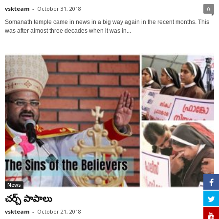
vskteam
-
October 31, 2018
0
Somanath temple came in news in a big way again in the recent months. This
was after almost three decades when it was in...
News
చర్చ్ పాపాలు
vskteam
-
October 21, 2018
0