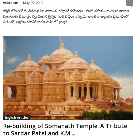
vskteam
-
May 29, 2019
0
కశ్మీర్‌ లోయలో పండిట్‌లపై హింసాకాండ, గోధ్రాలో కరసేవకుల సజీవ దహనం మొదలైన దారుణ
ఘటనలకు ఏమాత్రం స్పందించని క్రైస్తవ మత పెద్దలు ఇప్పుడు భారత రాజ్యాంగం ప్రమాదంలో
పడిందని ఆక్రోశించడానికి కారణమేమిటి? క్రైస్తవ...
English Articles
Re-building of Somanath Temple: A Tribute
to Sardar Patel and K.M....