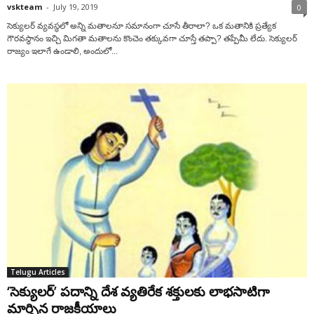
vskteam
-
July 19, 2019
0
సెక్యులర్‌ వ్యవస్థలో అన్ని మతాలనూ సమానంగా చూసే తీరాలా? ఒక మతానికి ప్రత్యేక
గౌరవస్థానం ఇచ్చి మిగతా మతాలను కొంచెం తక్కువగా చూస్తే తప్పా? తప్పేమీ లేదు. సెక్యులర్‌
రాజ్యం ఇలాగే ఉండాలి, అందులో...
Telugu Articles
‘సెక్యులర్’ పదాన్ని దేశ వ్యతిరేక శక్తులకు లాభసాటిగా
మార్చిన రాజకీయాలు