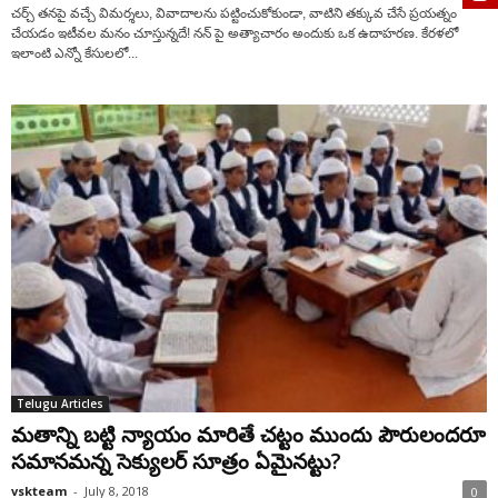
చర్చ్ తనపై వచ్చే విమర్శలు, వివాదాలను పట్టించుకోకుండా, వాటిని తక్కువ చేసే ప్రయత్నం
చేయడం ఇటీవల మనం చూస్తున్నదే! నన్ పై అత్యాచారం అందుకు ఒక ఉదాహరణ. కేరళలో
ఇలాంటి ఎన్నో కేసులలో...
Telugu Articles
మతాన్ని బట్టి న్యాయం మారితే చట్టం ముందు పౌరులందరూ
సమానమన్న సెక్యులర్‌ సూత్రం ఏమైనట్టు?
vskteam
-
July 8, 2018
0