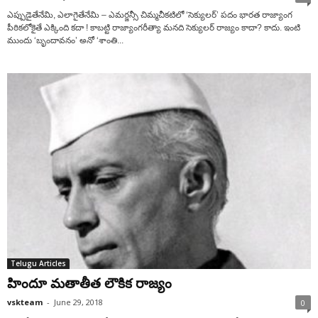
ఎప్పుడైతేనేమి, ఎలాగైతేనేమి – ఎమర్జన్సీ చిమ్మచీకటిలో ‘సెక్యులర్‌’ పదం భారత రాజ్యాంగ
పీఠికలోకైతే ఎక్కింది కదా ! కాబట్టి రాజ్యాంగరీత్యా మనది సెక్యులర్‌ రాజ్యం కాదా? కాదు. ఇంటి
ముందు ‘బృందావనం’ అనో ‘శాంతి...
Telugu Articles
హిందూ మతాతీత లౌకిక రాజ్యం
vskteam
-
June 29, 2018
0