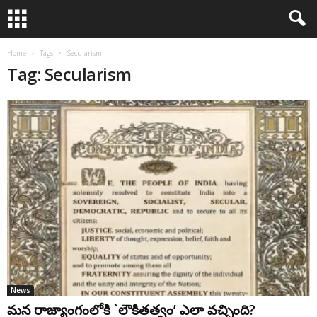
Home
Tags
Secularism
Tag: Secularism
News
మన రాజ్యాంగంలోకి `లౌకితత్వం’ ఎలా వచ్చింది?