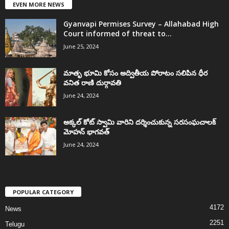
EVEN MORE NEWS
Gyanvapi Permises Survey – Allahabad High
Court informed of threat to...
June 25, 2024
మాతృ భూమి కోసం అద్వితీయ పోరాటం సలిపిన ధీర
వనిత రాణి దుర్గావతి
June 24, 2024
అక్కల్‌ కోట్‌ స్వామి వారిని దర్శించుకున్న సరసంఘచాలక్
మోహన్ భాగవత్
June 24, 2024
POPULAR CATEGORY
4172
News
2251
Telugu