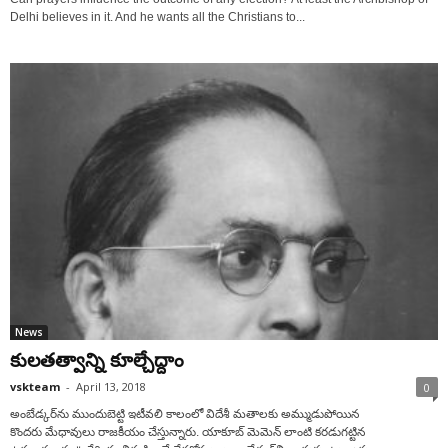
Delhi believes in it. And he wants all the Christians to...
News
కులతత్వాన్ని కూల్చేద్దాం
vskteam
-
April 13, 2018
0
అంబేడ్కర్‌ను ముందుబెట్టి ఇటీవలి కాలంలో విదేశీ మతాలకు అమ్ముడుపోయిన
కొందరు మేధావులు రాజకీయం చేస్తున్నారు. యాకూబ్ మెమెన్ లాంటి కరడుగట్టిన