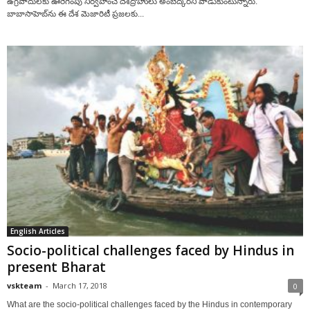
ఉగ్రవాదులకు ఊరేగింపు నిర్వహించే దేశద్రోహులు అంబేద్కర్‌ని వాడుకుంటున్నారు.
బాబాసాహెబ్‌ను ఈ దేశ మెజారిటీ ప్రజలకు...
English Articles
Socio-political challenges faced by Hindus in
present Bharat
vskteam
-
March 17, 2018
0
What are the socio-political challenges faced by the Hindus in contemporary