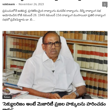
vskteam
-
November 26, 2023
0
ప్రపంచంలోనే అతిపెద్ద, ప్రగతిశీలమైన రాజ్యాంగం మనదేశ రాజ్యాంగం. దీన్ని రాజ్యాంగ సభ
ఆమోదించిన రోజే నవంబర్ 26. 1949 నవంబర్ 15న రాజ్యాంగ ముసాయిదా ప్రతిని రాజ్యాంగ
సభలో ప్రవేశపెట్టారు డా. బి....
News
‘‌సెక్యులరిజం అంటే మెజారిటీ ప్రజల హక్కులను హరించడం
కాదు!’