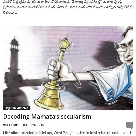
మనకో పెద్ద భ్రమ మనది మతాతీత లౌకిక రాజ్యమని! రాజ్య వ్యవహారాల్లో మతాల ప్రసక్తి,
ప్రమేయం ఉండనే ఉండవని! ఒక మతం ఎక్కువ, వేరొక మతం లేక మతాలు తక్కువ అన్న వివక్ష
లేకుండా...
English Articles
Decoding Mamata’s secularism
vskteam
-
June 24, 2018
0
Like other ‘secular’ politicians, West Bengal’s chief minister hasn’t understood