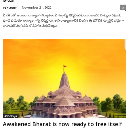
vskteam
-
November 21, 2022
0
ఏ దేశంలో అయినా రాజ్యాంగ నిర్మాతలు ఏ వర్గాన్నీ విస్మరించకుండా, అందరి హక్కుల రక్షణకు
పూచీ పడుతూ రాజ్యాంగాన్ని నిర్మిస్తారు. కానీ రాజ్యాంగానికి చెందిన ఈ మౌలిక స్ఫూర్తిని భద్రంగా
కాపాడుకోవలసినదీ, కొనసాగించుకునేటట్టు...
Ayodhya
Awakened Bharat is now ready to free itself