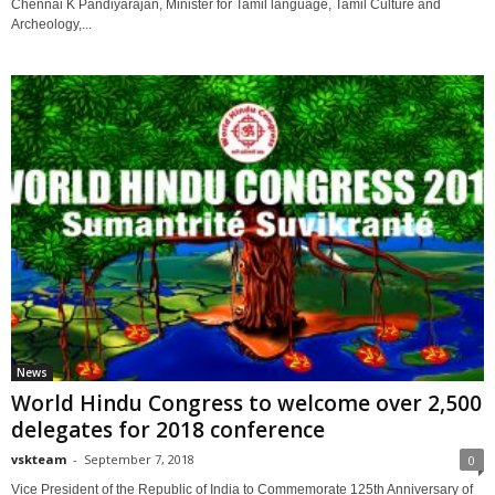
Chennai K Pandiyarajan, Minister for Tamil language, Tamil Culture and
Archeology,...
News
World Hindu Congress to welcome over 2,500
delegates for 2018 conference
vskteam
-
September 7, 2018
0
Vice President of the Republic of India to Commemorate 125th Anniversary of