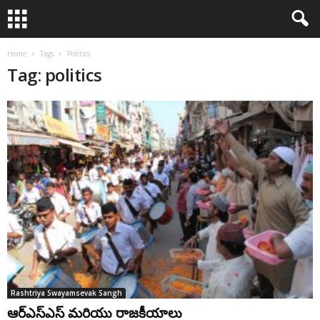
Home
Tags
Politics
Tag: politics
Rashtriya Swayamsevak Sangh
ఆర్ఎస్ఎస్ మరియు రాజకీయాలు