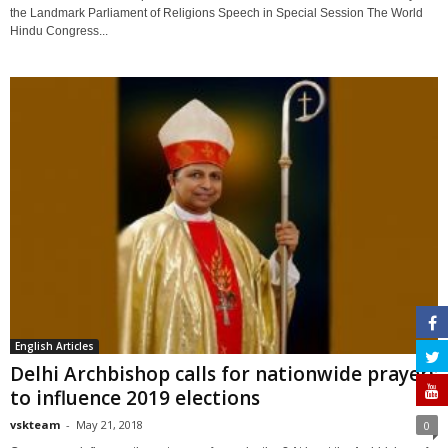
the Landmark Parliament of Religions Speech in Special Session The World
Hindu Congress...
English Articles
Delhi Archbishop calls for nationwide prayers
to influence 2019 elections
vskteam
-
May 21, 2018
0