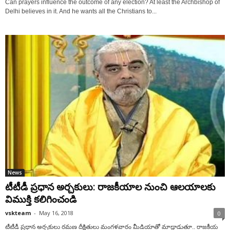
Can prayers influence the outcome of any election? At least the Archbishop of
Delhi believes in it. And he wants all the Christians to...
News
టీటీడీ ప్రధాన అర్చకులు: రాజకీయాల నుంచి ఆలయాలకు
విముక్తి కలిగించండి
vskteam
-
May 16, 2018
0
టీటీడీ ప్రధాన అర్చకులు రమణ దీక్షితులు మంగళవారం మీడియాతో మాడ్లాడుతూ.. రాజకీయ