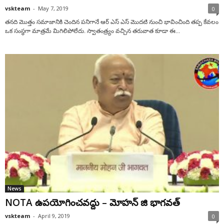
vskteam
-
May 7, 2019
0
తనది మొత్తం సమాజానికి చెందిన పనిగానే ఆర్ ఎస్ ఎస్ మొదటి నుంచి భావించింది తప్ప కేవలం
ఒక సంస్థగా మాత్రమే మిగిలిపోలేదు. స్వాతంత్ర్యం వచ్చిన తరువాత కూడా ఈ...
News
NOTA ఉపయోగించవద్దు – మోహన్ జి భాగవత్
vskteam
-
April 9, 2019
0