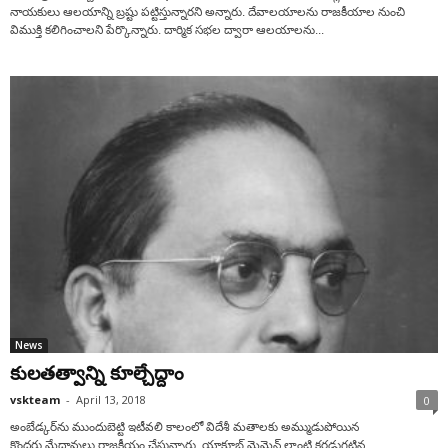
నాయకులు ఆలయాన్ని బ్రష్టు పట్టిస్తున్నారని అన్నారు. దేవాలయాలను రాజకీయాల నుంచి
విముక్తి కలిగించాలని పేర్కొన్నారు. దార్మిక సభల ద్వారా ఆలయాలను...
News
కులతత్వాన్ని కూల్చేద్దాం
vskteam
-
April 13, 2018
0
అంబేడ్కర్‌ను ముందుబెట్టి ఇటీవలి కాలంలో విదేశీ మతాలకు అమ్ముడుపోయిన
కొందరు మేధావులు రాజకీయం చేస్తున్నారు. యాకూబ్ మెమెన్ లాంటి కరడుగట్టిన