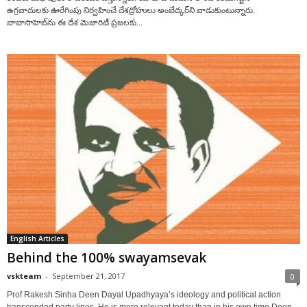
ఉగ్రవాదులకు ఊరేగింపు నిర్వహించే దేశద్రోహులు అంబేద్కర్‌ని వాడుకుంటున్నారు.
బాబాసాహెబ్‌ను ఈ దేశ మెజారిటీ ప్రజలకు...
English Articles
Behind the 100% swayamsevak
vskteam
-
September 21, 2017
0
Prof Rakesh Sinha Deen Dayal Upadhyaya’s ideology and political action
transcended party lines. He is more relevant today than in his own time Deen