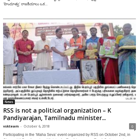
‘హిందూత్వ’ రాజకీయాలు ఒక...
News
RSS is not a political organization – K
Pandiyarajan, Tamilnadu minister...
vskteam
-
October 6, 2018
0
Participating in the ‘Maha Seva’ event organized by RSS on October 2nd, in