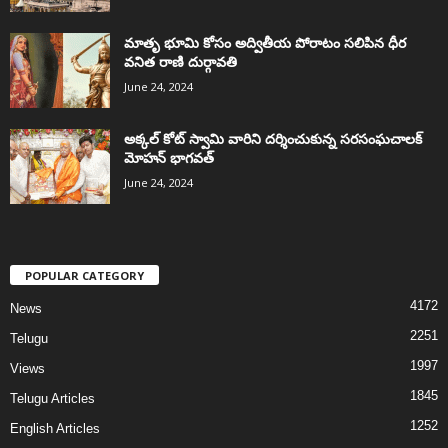
మాతృ భూమి కోసం అద్వితీయ పోరాటం సలిపిన ధీర
వనిత రాణి దుర్గావతి
June 24, 2024
అక్కల్‌ కోట్‌ స్వామి వారిని దర్శించుకున్న సరసంఘచాలక్
మోహన్ భాగవత్
June 24, 2024
POPULAR CATEGORY
4172
News
2251
Telugu
1997
Views
1845
Telugu Articles
1252
English Articles