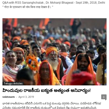
Q&A with RSS Sarsanghchalak , Dr. Mohanji Bhagwat - Sept 19th, 2018, Delhi
" नोटा के प्रावधान को संघ किस तरह देखता है। "
Telugu Articles
హిందువుల రాజకీయ ఐక్యత అత్యంత అనివార్యం!
vskteam
-
April 3, 2019
0
భారత రాజకీయాలు కనీవినీ ఎరుగని ఒక పెద్ద మలుపు దగ్గరకు చేరాయి. పదిహేడవ లోక్‌సభ
ఎన్నికల సమయానికే దేశ రాజకీయ దృశ్యంలో ఒక విభజన రేఖ స్పష్టంగా అవతరించింది.