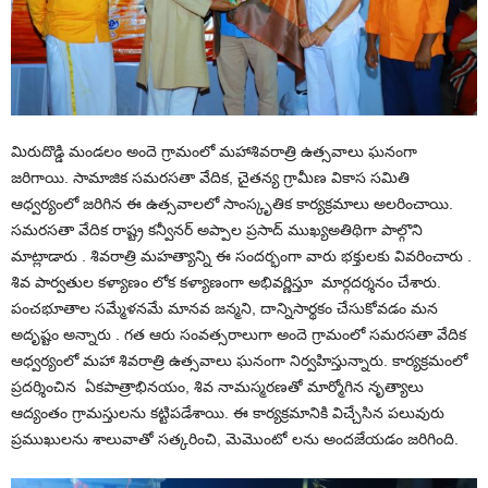
మిరుదొడ్డి మండలం అందె గ్రామంలో మహాశివరాత్రి ఉత్సవాలు ఘనంగా
జరిగాయి. సామాజిక సమరసతా వేదిక, చైతన్య గ్రామీణ వికాస సమితి
ఆధ్వర్యంలో జరిగిన ఈ ఉత్సవాలలో సాంస్కృతిక కార్యక్రమాలు అలరించాయి.
సమరసతా వేదిక రాష్ట్ర కన్వీనర్ అప్పాల ప్రసాద్ ముఖ్యఅతిథిగా పాల్గొని
మాట్లాడారు . శివరాత్రి మహత్యాన్ని ఈ సందర్భంగా వారు భక్తులకు వివరించారు .
శివ పార్వతుల కళ్యాణం లోక కళ్యాణంగా అభివర్ణిస్తూ మార్గదర్శనం చేశారు.
పంచభూతాల సమ్మేళనమే మానవ జన్మని, దాన్నిసార్థకం చేసుకోవడం మన
అదృష్టం అన్నారు . గత ఆరు సంవత్సరాలుగా అందె గ్రామంలో సమరసతా వేదిక
ఆధ్వర్యంలో మహా శివరాత్రి ఉత్సవాలు ఘనంగా నిర్వహిస్తున్నారు. కార్యక్రమంలో
ప్రదర్శించిన ఏకపాత్రాభినయం, శివ నామస్మరణతో మార్మోగిన నృత్యాలు
ఆద్యంతం గ్రామస్తులను కట్టిపడేశాయి. ఈ కార్యక్రమానికి విచ్చేసిన పలువురు
ప్రముఖులను శాలువాతో సత్కరించి, మెమొంటో లను అందజేయడం జరిగింది.