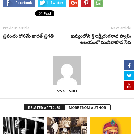
Facebook
Twitter
Previous article
Next article
ప్రపంచం కోసమే భారత్ ప్రగతి
ఖమ్మంలోని శ్రీ లక్ష్మీరంగనాథ స్వామి
ఆలయంలో మునివాహన సేవ
vskteam
RELATED ARTICLES
MORE FROM AUTHOR