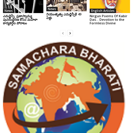
News
News
English Articles
నియంతృత్వ ఎమర్జెన్సీకి 49
ఎమర్జెన్సీ: ప్రజాస్వామ్య
Nirgun Poems Of Kabir
ఏళ్లు
పునరుద్ధరణ కోసం మహిళా
Das… Devotion to the
కార్యకర్తల పోరాటం
Formless Divine