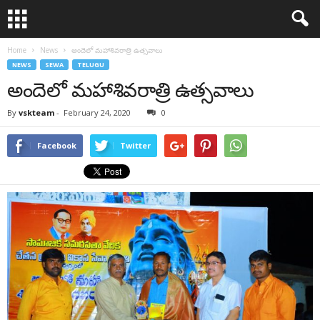
Home
News
అందెలో మహాశివరాత్రి ఉత్సవాలు
NEWS
SEWA
TELUGU
అందెలో మహాశివరాత్రి ఉత్సవాలు
By
vskteam
-
February 24, 2020
0
Facebook
Twitter