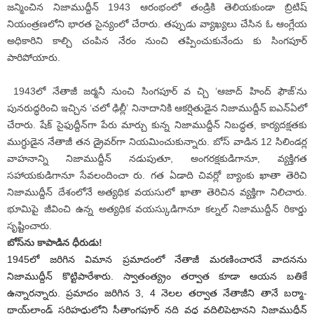
జన్మించిన నిజాముద్దీన్‌ 1943 ఆరంభంలో తండ్రికి తెలియకుండా బ్రిటిష్‌
నియంత్రణలోని భారత సైన్యంలో చేరారు. తప్పుడు వ్యాఖ్యలు చేసిన ఓ ఆంగ్లేయ
అధికారిని కాల్చి చంపిన నేరం నుంచి తప్పించుకునేందు కు సింగపూర్‌
పారిపోయారు.
1943లో నేతాజీ జర్మనీ నుంచి సింగపూర్‌ వ చ్చి ‘ఆజాద్‌ హింద్‌ ఫౌజ్‌’ను
పునరుద్ధరించి ఇచ్చిన ‘చలో ఢిల్లీ’ నినాదానికి ఆకర్షితుడైన నిజాముద్దీన్‌ ఐఎన్‌ఏలో
చేరారు. షేక్‌ సైఫుద్దీన్‌గా పేరు మార్చు కున్న నిజాముద్దీన్‌ నిబద్ధత, కార్యదక్షతకు
ముగ్ధుడైన నేతాజీ తన డ్రైవర్‌గా నియమించుకున్నారు. బోస్‌ వాడిన 12 సిలిండర్ల
వాహనాన్ని నిజాముద్దీన్‌ నడుపుతూ, అంగరక్షకుడిగానూ, వ్యక్తిగత
సహాయకుడిగానూ సేవలందించా రు. గత ఏడాది చివర్లో బ్యాంకు ఖాతా తెరిచి
నిజాముద్దీన్‌ దేశంలోనే అత్యధిక వయసులో ఖాతా తెరిచిన వ్యక్తిగా నిలిచారు.
భూమిపై జీవించి ఉన్న అత్యధిక వయస్కుడిగానూ కల్నల్‌ నిజాముద్దీన్‌ రికార్డు
సృష్టించారు.
బోస్‌ను కాపాడిన ధీరుడు!
1945లో జరిగిన విమాన ప్రమాదంలో నేతాజీ మరణించారనే వాదనను
నిజాముద్దీన్‌ కొట్టిపారేశారు. స్వాతంత్య్రం తర్వాత కూడా ఆయన బతికే
ఉన్నారన్నారు. ప్రమాదం జరిగిన 3, 4 నెలల తర్వాత నేతాజీని తానే బర్మా-
థాయ్‌లాండ్‌ సరిహద్దుల్లోని సీతాంగపూర్‌ నది వద్ద వదిలిపెట్టానని నిజాముద్దీన్‌