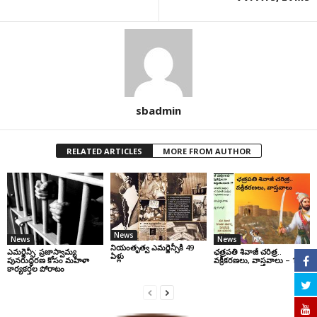
sbadmin
RELATED ARTICLES
MORE FROM AUTHOR
News
News
News
నియంతృత్వ ఎమర్జెన్సీకి 49
ఎమర్జెన్సీ: ప్రజాస్వామ్య
ఛ‌త్ర‌ప‌తి శివాజీ చరిత్ర‌..
ఏళ్లు
పునరుద్ధరణ కోసం మహిళా
వ‌క్రీక‌ర‌ణ‌లు, వాస్త‌వాలు – 1
కార్యకర్తల పోరాటం