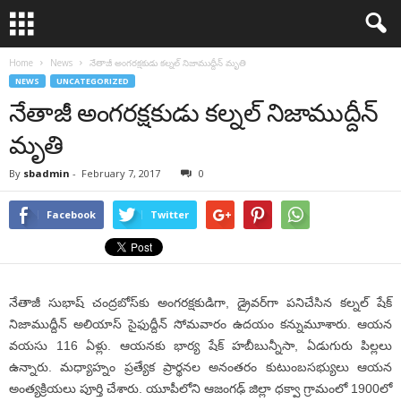
Home
News
నేతాజీ అంగరక్షకుడు కల్నల్‌ నిజాముద్దీన్‌ మృతి
NEWS
UNCATEGORIZED
నేతాజీ అంగరక్షకుడు కల్నల్‌ నిజాముద్దీన్‌
మృతి
By
sbadmin
-
February 7, 2017
0
Facebook
Twitter
నేతాజీ సుభాష్‌ చంద్రబోస్‌కు అంగరక్షకుడిగా, డ్రైవర్‌గా పనిచేసిన కల్నల్‌ షేక్‌
నిజాముద్దీన్‌ అలియాస్‌ సైఫుద్దీన్‌ సోమవారం ఉదయం కన్నుమూశారు. ఆయన
వయసు 116 ఏళ్లు. ఆయనకు భార్య షేక్‌ హబీబున్నీసా, ఏడుగురు పిల్లలు
ఉన్నారు. మధ్యాహ్నం ప్రత్యేక ప్రార్థనల అనంతరం కుటుంబసభ్యులు ఆయన
అంత్యక్రియలు పూర్తి చేశారు. యూపీలోని ఆజంగఢ్‌ జిల్లా ధక్వా గ్రామంలో 1900లో