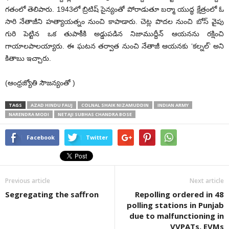
గతంలో తెలిపారు. 1943లో బ్రిటిష్‌ సైన్యంతో పోరాడుతూ బర్మా యుద్ధ క్షేత్రంలో ఓ
సారి నేతాజీని హత్యాయత్నం నుంచి కాపాడారు. చెట్ల పొదల నుంచి బోస్‌ వైపు
గురి పెట్టిన ఒక తుపాకీకి అడ్డుపడిన నిజాముద్దీన్‌ ఆయనను రక్షించి
గాయాలపాలయ్యారు. ఈ ఘటన తర్వాత నుంచి నేతాజీ ఆయనకు ‘కల్నల్‌’ అని
కితాబు ఇచ్చారు.
(ఆంధ్రజ్యోతి సౌజన్యంతో )
TAGS
AZAD HINDU FAUJ
COLNAL SHAIK NIZAMUDDIN
INDIAN ARMY
NARENDRA MODI
NETAJI SUBHAS CHANDRA BOSE
Facebook
Twitter
Previous article
Next article
Segregating the saffron
Repolling ordered in 48
polling stations in Punjab
due to malfunctioning in
VVPATs, EVMs