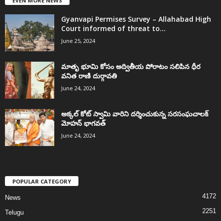
EVEN MORE NEWS
Gyanvapi Permises Survey – Allahabad High
Court informed of threat to...
June 25, 2024
మాతృ భూమి కోసం అద్వితీయ పోరాటం సలిపిన ధీర
వనిత రాణి దుర్గావతి
June 24, 2024
అక్కల్‌ కోట్‌ స్వామి వారిని దర్శించుకున్న సరసంఘచాలక్
మోహన్ భాగవత్
June 24, 2024
POPULAR CATEGORY
4172
News
2251
Telugu