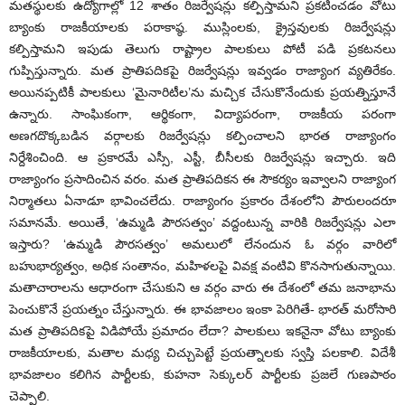
మతస్థులకు ఉద్యోగాల్లో 12 శాతం రిజర్వేషన్లు కల్పిస్తామని ప్రకటించడం వోటు
బ్యాంకు రాజకీయాలకు పరాకాష్ఠ. ముస్లింలకు, క్రైస్తవులకు రిజర్వేషన్లు
కల్పిస్తామని ఇపుడు తెలుగు రాష్ట్రాల పాలకులు పోటీ పడి ప్రకటనలు
గుప్పిస్తున్నారు. మత ప్రాతిపదికపై రిజర్వేషన్లు ఇవ్వడం రాజ్యాంగ వ్యతిరేకం.
అయినప్పటికీ పాలకులు ‘మైనారిటీల’ను మచ్చిక చేసుకొనేందుకు ప్రయత్నిస్తూనే
ఉన్నారు. సాంఘికంగా, ఆర్థికంగా, విద్యాపరంగా, రాజకీయ పరంగా
అణగదొక్కబడిన వర్గాలకు రిజర్వేషన్లు కల్పించాలని భారత రాజ్యాంగం
నిర్దేశించింది. ఆ ప్రకారమే ఎస్సీ, ఎస్టీ, బీసీలకు రిజర్వేషన్లు ఇచ్చారు. ఇది
రాజ్యాంగం ప్రసాదించిన వరం. మత ప్రాతిపదికన ఈ సౌకర్యం ఇవ్వాలని రాజ్యాంగ
నిర్మాతలు ఏనాడూ భావించలేదు. రాజ్యాంగం ప్రకారం దేశంలోని పౌరులందరూ
సమానమే. అయితే, ‘ఉమ్మడి పౌరసత్వం’ వద్దంటున్న వారికి రిజర్వేషన్లు ఎలా
ఇస్తారు? ‘ఉమ్మడి పౌరసత్వం’ అమలులో లేనందున ఓ వర్గం వారిలో
బహుభార్యత్వం, అధిక సంతానం, మహిళలపై వివక్ష వంటివి కొనసాగుతున్నాయి.
మతాచారాలను ఆధారంగా చేసుకుని ఆ వర్గం వారు ఈ దేశంలో తమ జనాభాను
పెంచుకొనే ప్రయత్నం చేస్తున్నారు. ఈ భావజాలం ఇంకా పెరిగితే- భారత్ మరోసారి
మత ప్రాతిపదికపై విడిపోయే ప్రమాదం లేదా? పాలకులు ఇకనైనా వోటు బ్యాంకు
రాజకీయాలకు, మతాల మధ్య చిచ్చుపెట్టే ప్రయత్నాలకు స్వస్తి పలకాలి. విదేశీ
భావజాలం కలిగిన పార్టీలకు, కుహనా సెక్కులర్ పార్టీలకు ప్రజలే గుణపాఠం
చెప్పాలి.