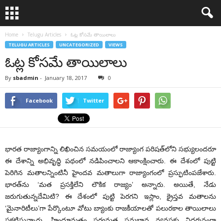
Home
Telugu Articles
ఓట్ల కోసమే తాయిలాలు
TELUGU ARTICLES
UNCATEGORIZED
VIEWS
ఓట్ల కోసమే తాయిలాలు
By
sbadmin
-
January 18, 2017
0
Facebook
Twitter
భారత రాజ్యాంగాన్ని లిఖించిన సమయంలో రాజ్యాంగ పరిషత్‌లోని సభ్యులందరూ
ఈ దేశాన్ని అభివృద్ధి పథంలో నడిపించాలని ఆకాంక్షించారు. ఈ దేశంలో పుట్టి
పెరిగిన మతాలన్నింటినీ హైందవ మతాలుగా రాజ్యాంగంలో ప్రస్ఫుటింపజేశారు.
భారత్‌ను ‘మత ప్రసక్తిలేని లౌకిక రాజ్యం’ అన్నారు. అయితే, నేడు
జరుగుతున్నదేమిటి? ఈ దేశంలో పుట్టి పెరగని ఇస్లాం, క్రైస్తవ మతాలను
‘మైనారిటీలు’గా పేర్కొంటూ వోటు బ్యాంకు రాజకీయాలతో పలురకాల తాయిలాలు
ప్రకటిస్తున్నారు. హిందూమతం సర్వమత సమభావ వ్యవస్థకు నిదర్శనంగా