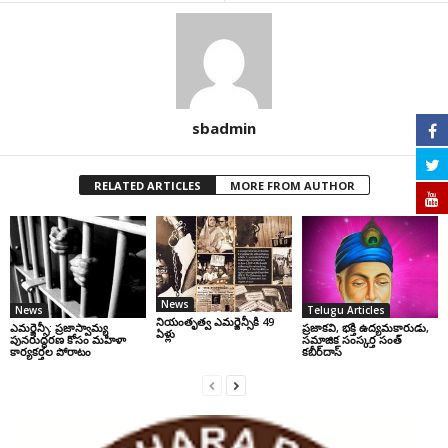
sbadmin
RELATED ARTICLES
MORE FROM AUTHOR
News
News
Telugu Articles
నియంతృత్వ ఎమర్జెన్సీకి 49
ఎమర్జెన్సీ: ప్రజాస్వామ్య
ప్రజాకవి, భక్తి ఉద్యమకారుడు,
ఏళ్లు
పునరుద్ధరణ కోసం మహిళా
సమాజిక సంస్కర్త సంత్‌
కార్యకర్తల పోరాటం
కబీర్‌దాస్‌