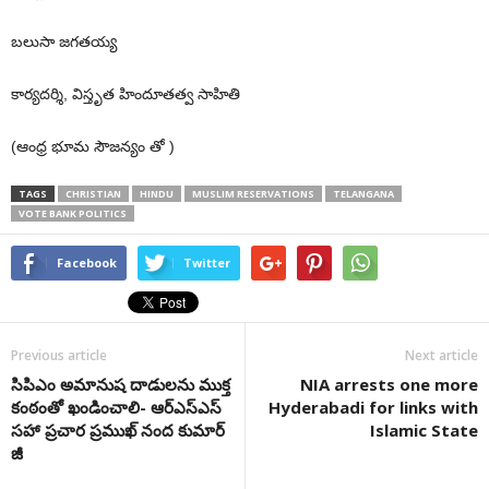
బలుసా జగతయ్య
కార్యదర్శి, విస్తృత హిందూతత్వ సాహితి
(ఆంధ్ర భూమ సౌజన్యం తో )
TAGS
CHRISTIAN
HINDU
MUSLIM RESERVATIONS
TELANGANA
VOTE BANK POLITICS
Facebook
Twitter
Previous article
Next article
సిపిఎం అమానుష దాడులను ముక్త
NIA arrests one more
కంఠంతో ఖండించాలి- ఆర్ఎస్ఎస్
Hyderabadi for links with
సహా ప్రచార ప్రముఖ్ నంద కుమార్
Islamic State
జీ