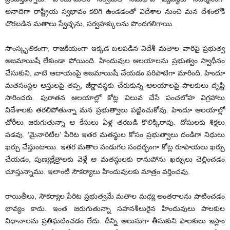
అనాదిగా రాష్ట్రీయ స్వభావం కలిగి ఉండడంతో విదేశాల నుంచి మన దేశంలోకి
చొరబడిన మతాలు స్వేచ్ఛను, సర్వహక్కులను పొందగలిగాయి.
సాంస్కృతికంగా, రాజకీయంగా ఇక్కడ బలపడిన విదేశీ మతాల వారిపై ప్రభుత్వ
అజమాయిషీ లేకుండా పోయింది. హిందువుల ఆలయాలను ప్రభుత్వం స్వాధీనం
చేసుకుని, వాటి ఆదాయంపై అజమాయిషీ చేయడం పరిపాటిగా మారింది. హిందూ
మతసంస్థల ఆస్తులపై తప్ప, జీర్ణావస్థకు చేరుకున్న ఆలయాలపై పాలకులు దృష్టి
సారించరు. పురాతన ఆలయాల్లో కోట్ల విలువ చేసే పంచలోహ విగ్రహాలు
విదేశాలకు తరలిపోతున్నా మన ప్రభుత్వాలు పట్టించుకోవు. హిందూ ఆలయాల్లో
చోరీలు జరుగుతున్నా ఆ కేసులు ఏళ్ల తరబడి కొలిక్కిరావు. దోషులకు శిక్షలు
పడవు. ‘మైనారిటీల’ పేరిట ఇతర మతస్థుల కోసం ప్రభుత్వాలు దండిగా నిధులు
ఖర్చు చేస్తుంటాయి. ఇతర మతాల పండుగల సందర్భంగా కోట్ల రూపాయలు ఖర్చు
చేయడం, పుణ్యక్షేత్రాలకు వెళ్లే ఆ మతస్థులకు రానుపోను ఖర్చులు చెల్లించడం
చూస్తున్నాము. ఇలాంటి సౌకర్యాలు హిందువులకు మాత్రం వర్తించవు.
రాయితీలు, సౌకర్యాల పేరిట ప్రభుత్వమే మతాల మధ్య అంతరాలను పాటించడం
భావ్యం కాదు. ఇంత జరుగుతున్నా సహనశీలురైన హిందువులు పాలకుల
విధానాలను ప్రతిఘటించడం లేదు. దీన్ని అలుసుగా తీసుకుని పాలకులు ఇస్లాం