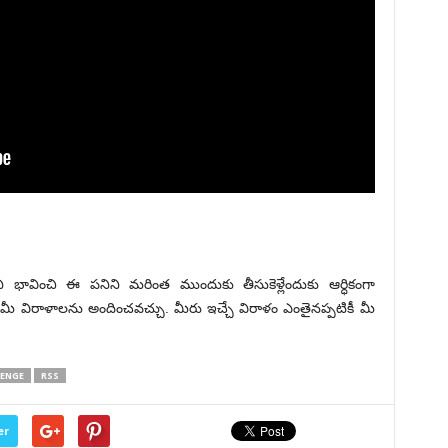
ావించి ఈ పనిని మరింత ముందుకు తీసుకెళ్లేందుకు ఆర్ధికంగా
ీ విరాళాలను అందించవచ్చు. మీరు ఇచ్చే విరాళం ఎంతైనప్పటికీ మీ
TENGE
RSS
er