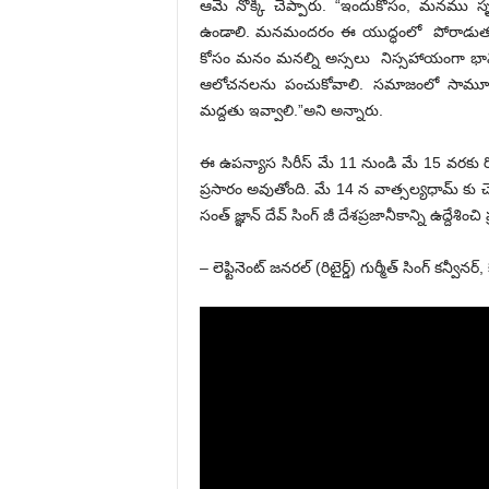
ఆమె నొక్కి చెప్పారు. “ఇందుకోసం, మనము స
ఉండాలి. మనమందరం ఈ యుద్ధంలో పోరాడుతున్
కోసం మనం మనల్ని అస్సలు నిస్సహాయంగా భావ
ఆలోచనలను పంచుకోవాలి. సమాజంలో సామూహిక
మద్దతు ఇవ్వాలి.”అని అన్నారు.
ఈ ఉపన్యాస సిరీస్ మే 11 నుండి మే 15 వరకు ర
ప్రసారం అవుతోంది. మే 14 న వాత్సల్యధామ్ కు చ
సంత్ జ్ఞాన్ దేవ్ సింగ్ జీ దేశప్రజానీకాన్ని ఉద్దేశించ
– లెఫ్టినెంట్ జనరల్ (రిటైర్డ్) గుర్మీత్ సింగ్ కన్వ