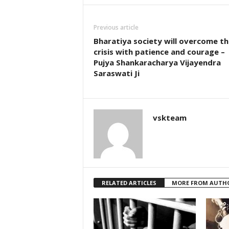
Previous article
Bharatiya society will overcome th
crisis with patience and courage –
Pujya Shankaracharya Vijayendra
Saraswati Ji
vskteam
RELATED ARTICLES
MORE FROM AUTH