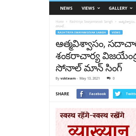
VSK
NEWS
VIEWS
GALLERY
Telangana
Home
Rashtriya Swayamsevak Sangh
ఆత్మవిశ్వాసం
సోనాల్...
RASHTRIYA SWAYAMSEVAK SANGH
VIEWS
ఆత్మవిశ్వాసం, సదాచ
శంకరాచార్య విజయేంద్
సోనాల్ మాన్ సింగ్
By
vskteam
-
May 13, 2021
0
SHARE
Facebook
Twitt