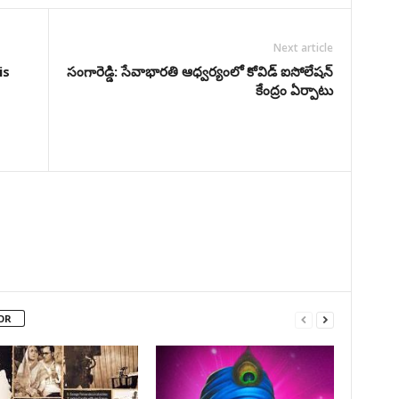
Next article
is
సంగారెడ్డి: సేవాభార‌తి ఆధ్వ‌ర్యంలో కోవిడ్ ఐసోలేష‌న్
కేంద్రం ఏర్పాటు
OR