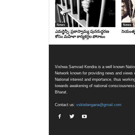
News
News
ఎమర్జెన్సీ: ప్రజాస్వామ్య పునరుద్ధరణ
నియంతృత్
కోసం మహిళా కార్యకర్తల పోరాటం
Vishwa Samvad Kendra is a well known Natio
Network known for providing news and views 
National interest and importance, thus workin
towards awakening of national consciousness
Bharat.
Contact us:
vsktelangana@gmail.com