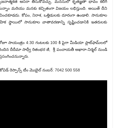
ృజనాత్మకత ఆసరా తీసుకోవచ్చు. మనసులో కృతజ్ఞతా భావం కలిగి
నాం మరియు మనకు కచ్చితంగా విజయం లభిస్తుంది. అయితే దీని
ించకూడదు. కోపం, నిరాశ, ఒత్తిడులకు దూరంగా ఉండాలి. సానుకూల
 స్థాయిలో సానుకూల వాతావరణాన్ని సృష్టించడానికి ఇతరులకు
ోజూ సాయంత్రం 4:30 గంటలకు 100 కి పైగా మీడియా ప్లాట్‌ఫామ్‌లలో
ెందిన దీదీమా సాధ్వీ రితంభర జీ, శ్రీ పంచాయతీ అఖారా-నిర్మల్ నుండి
ి ప్రసంగించనున్నారు.
ీనర్, కోవిడ్ రెస్పాన్స్ టీం మొబైల్ నంబర్: 7042 500 558