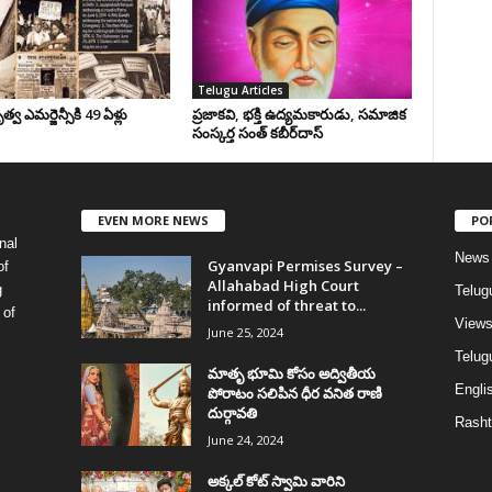
Telugu Articles
వ ఎమర్జెన్సీకి 49 ఏళ్లు
ప్రజాకవి, భక్తి ఉద్యమకారుడు, సమాజిక
సంస్కర్త సంత్‌ కబీర్‌దాస్‌
EVEN MORE NEWS
PO
nal
News
Gyanvapi Permises Survey –
of
Allahabad High Court
g
Telug
informed of threat to...
 of
View
June 25, 2024
Telugu
మాతృ భూమి కోసం అద్వితీయ
Englis
పోరాటం సలిపిన ధీర వనిత రాణి
దుర్గావతి
Rasht
June 24, 2024
అక్కల్‌ కోట్‌ స్వామి వారిని