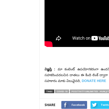
విజ్ఞ‌ప్తి :
మా కంటెంట్ ఉపయోగకరంగా ఉందని భ
సహకరించదలచిన దాతలు ఈ కింది లింక్ ద్వారా మ
సహకారం మాకు విలువైనది,
DONATE HERE
TAGS
COVID-19
POSITIVITY UNLIMITED : HUM JI
SHARE
Facebook
Twitt