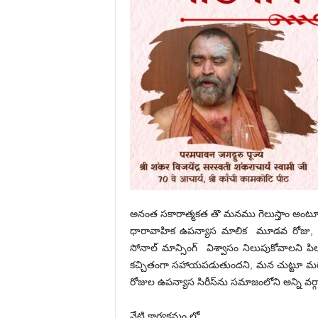
అనంత సకారాత్మకత తొ మనము గెలుస్తాం అంటూ మే 1
ధారావాహిక ఉపన్యాస మాలిక మూడవ రోజు, పూజ
సోనాల్ మాన్సింగ్ విశ్వాసం నిలుపుకోవాలని పిల
కచ్చితంగా సహాయపడుతుందని, మన చుట్టూ మర
రోజుల ఉపన్యాస సిరీస్‌ను సమాజంలోని అన్ని వర్గాల ప్
నేటి కార్యక్రమం లో….