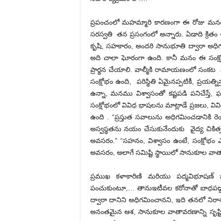
ప్రపంచంలో మహమ్మారి కారణంగా ఈ రోజు మనం సం
సరస్వతి తన ప్రసంగంలో అన్నారు. ఏడాది క్ర
కృషి, సహకారం, అందరి సానుభూతి ద్వారా అధిగ
అది చాలా ఘోరంగా ఉంది. కానీ మనం ఈ సంక్షోభ
ప్రార్థన చేయాలి. వాల్మీకి రామాయణంలో సంకట 
సంక్షోభం ఉంది, పరిస్థితి ఏమైనప్పటికీ, ప్రయత్
ఉన్నా, మనము విశ్వాసంతో కష్టపడి పనిచేస
సంక్షోభంలో వివిధ భాషలను మాట్లాడే ప్రజలు, వి
ఉంది . “ప్రస్తుత సవాలును అధిగమించడానికి ర
అస్వస్థతను నయం చేసుకునేందుకు వైద్య చిక
అవసరం.” “సహనం, విశ్వాసం ఉంటే, సంక్షోభం ఎ
అవసరం, అలాగే సమిష్టి స్థాయిలో సానుకూల వాతావ
ప్రముఖ కళాకారిణి మరియు పద్మవిభూషణ్ స
పంచుకుంటూ,… తానుఇటీవల కరోనాతో బాధపడ్డా
ద్వారా దానిని అధిగమించానని, ఇది తనలో నిర
అనంతమైన ఆశ, సానుకూల వాతావరణాన్ని సృష్టి