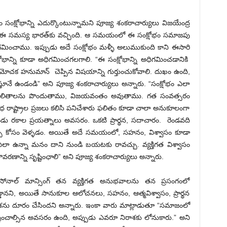
క్షోభాన్ని ఎదుర్కొంటున్నామని పూజ్య శంకరాచార్యులు విజయేంద్ర
ితం ఈ సమస్య భారత్‌కు వచ్చింది. ఆ సమయంలో ఈ సంక్షోభం సమాజపు
మించాము. ఇప్పుడు అదే సంక్షోభం మళ్ళీ అలుముకుంది కాని ఈసారి
ాన్ని కూడా అధిగమించగలగాలి. “ఈ సంక్షోభాన్ని అధిగమించడానికి
మోచక హనుమాన్ చెప్పిన విషయాన్ని గుర్తుంచుకోవాలి. దుఖం ఉంది,
నిస్తూనే ఉండండి” అని పూజ్య శంకరాచార్యులు అన్నారు. “సంక్షోభం ఎలా
్తే, ఫలితాలను పొందుతాము, విజయవంతం అవుతాము. గత సంవత్సరం
విధ రాష్ట్రాల ప్రజలు కలిసి పనిచేశారు ఫలితం కూడా చాలా అనుకూలంగా
ెండు రకాల ప్రయత్నాలు అవసరం. ఒకటి ప్రార్థన, సదాచారం. రెండవది
ిత్స కోసం వెళ్ళడం. అయితే అదే సమయంలో, సహనం, విశ్వాసం కూడా
లా ఉన్నా మనం దాని నుండి బయటకు రావచ్చు. వ్యక్తిగత విశ్వాసం
రణాన్ని సృష్టింఛాలి” అని పూజ్య శంకరాచార్యులు అన్నారు.
ోనాల్ మాన్సింగ్ తన వ్యక్తిగత అనుభవాలను తన ప్రసంగంలో
నని, అయితే సానుకూల ఆలోచనలు, సహనం, ఆత్మవిశ్వాసం, ప్రార్థన
ాశను దూరం చేసిందని అన్నారు. ఇంకా వారు మాట్లాడుతూ “సమాజంలో
ంచాల్సిన అవసరం ఉంది, అప్పుడు ఎవరూ నిరాశకు లోనుకారు.” అని