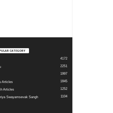
PULAR CATEGORY
4172
2251
u
1997
s
1845
 Articles
1252
h Articles
1104
riya Swayamsevak Sangh