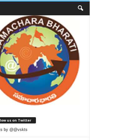
low us on Twitter
ts by @@vskts