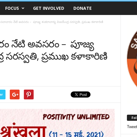
FOCUS
GET INVOLVED
DONATE
, సదాచారం నేటి అవసరం – పూజ్య శంకరాచార్య విజయేంద్ర సరస్వతి, ప్రముఖ కళాకారిణి
ారం నేటి అవసరం – పూజ్య
ర సరస్వతి, ప్రముఖ కళాకారిణి
er
Fol
Twee