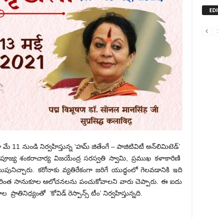
ED
1 నుండి నిర్వహిస్తున్న ‘హమ్ జితేంగే – పాజిటివిటీ అన్‌లిమిటెడ్’
్య శంకరాచార్య విజయేంద్ర సరస్వతి స్వామి, ప్రముఖ కళాకారిణి
ుపునిచ్చారు. కరోనాకు వ్యతిరేకంగా జరిగే యుద్ధంలో గెలవడానికి ఇది
ింత సానుకూల ఆలోచనలను పంచుకోవాలని వారు చెప్పారు. ఈ ఐదు
రాతినిధ్యంతో ‘కోవిడ్ రెస్పాన్స్ టీం’ నిర్వహిస్తున్నది.