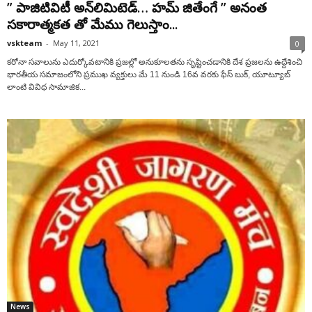
” పాజిటివిటీ అన్‌లిమిటెడ్… హమ్ జితేంగే ” అనంత
సకారాత్మకత తో మేము గెలుస్తాం...
vskteam
-
May 11, 2021
0
కరోనా సవాలును ఎదుర్కోవటానికి ప్రజల్లో అనుకూలతను సృష్టించడానికి దేశ ప్ర‌జ‌ల‌ను ఉద్దేశించి
భారతీయ సమాజంలోని ప్ర‌ముఖ వ్య‌క్తులు మే 11 నుండి 16వ వరకు ఫేస్ బుక్, యూట్యూబ్
లాంటి వివిధ సామాజిక...
News