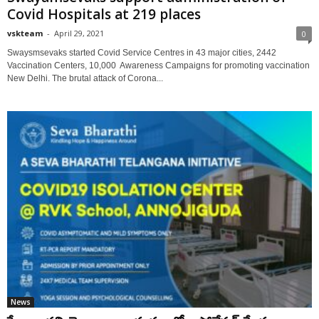
Covid Hospitals at 219 places
vskteam
-
April 29, 2021
0
Swaysmsevaks started Covid Service Centres in 43 major cities, 2442
Vaccination Centers, 10,000 Awareness Campaigns for promoting vaccination
New Delhi. The brutal attack of Corona...
News