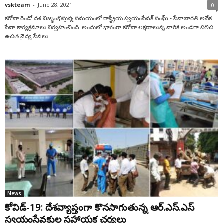
vskteam
-
June 28, 2021
0
కరోనా రెండో ద‌శ విజృంభిస్తున్న స‌మ‌యంలో రాష్ట్రీయ స్వ‌యంసేవ‌క్ సంఘ్ - సేవాభార‌తి అనేక
సేవా కార్య‌క్ర‌మాలు నిర్వ‌హించింది. అందులో భాగంగా క‌రోనా ల‌క్ష‌ణాలున్న వారికి అండగా నిలిచి..
ఉచిత వైద్య సేవలు...
News
కోవిడ్‌-19: దేశ‌వ్యాప్తంగా కొన‌సాగుతున్న ఆర్‌.ఎస్‌.ఎస్‌
స్వ‌యంసేవ‌కుల స‌హాయ‌క చ‌ర్య‌లు