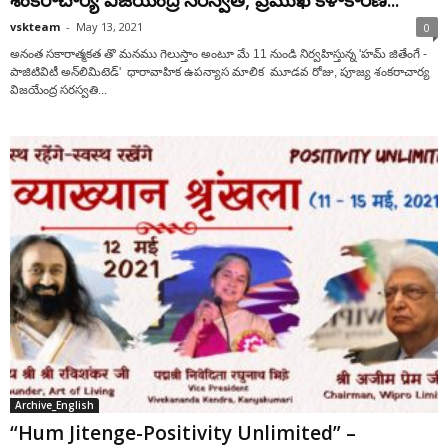
శంకరాచార్య విజయేంద్ర సరస్వతి, ప్రముఖ కళాకారిణి...
vskteam
-
May 13, 2021
0
అనంత సకారాత్మకత తొ మనము గెలుస్తాం అంటూ మే 11 నుండి నిర్వహిస్తున్న 'హమ్ జితేంగే -
పాజిటివిటీ అన్‌లిమిటెడ్' ధారావాహిక ఉపన్యాస మాలిక మూడవ రోజు, పూజ్య శంకరాచార్య
విజయేంద్ర సరస్వతి...
Archive_English
“Hum Jitenge-Positivity Unlimited” –