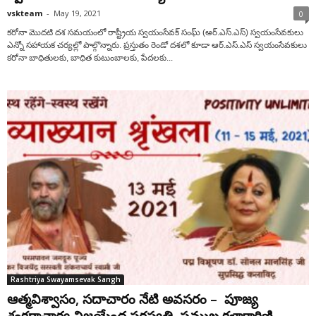
vskteam
-
May 19, 2021
0
కరోనా మొదటి ద‌శ స‌మ‌యంలో రాష్ట్రీయ స్వ‌యంసేవక్ సం‌ఘ్ (ఆర్‌.ఎస్‌.ఎస్‌) స్వ‌యంసేవ‌‌కులు
ఎన్నో స‌హాయ‌క చ‌ర్య‌ల్లో పాల్గొన్నారు. ప్ర‌స్తుతం రెండో ద‌శ‌లో కూడా ఆర్‌.ఎస్‌.ఎస్ స్వయంసేవకులు
క‌రోనా బాధితుల‌కు, బాధిత కుటుంబాలకు, పేదలకు...
Rashtriya Swayamsevak Sangh
ఆత్మవిశ్వాసం, సదాచారం నేటి అవసరం – పూజ్య