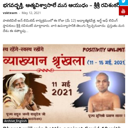
భగవద్భక్తి, ఆత్మవిశ్వాసాలే మన ఆయుధం – శ్రీశ్రీ రవిశంకర్
vskteam
-
May 12, 2021
0
పాజిటివిటీ అన్ లిమిటెడ్ కార్యక్రమంలో ఈ రోజు (మే 12) ఆధ్యాత్మికవేత్త, ఆర్ట్ ఆఫ్ లివింగ్
స్థాపకులు శ్రీశ్రీ రవిశంకర్ మాట్లాడారు. వారి ఉపన్యాసానికి తెలుగు స్వేచ్చనువాదం ప్రస్తుతం మన
దేశం ఈ శతాబ్దపు...
Archive_English