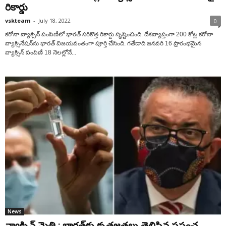
రికార్డు
vskteam
-
July 18, 2022
0
కరోనా వ్యాక్సిన్ పంపిణీలో భారత్ సరికొత్త రికార్డు సృష్టించింది. దేశవ్యాప్తంగా 200 కోట్ల కరోనా
వ్యాక్సినేష‌న్‌ను భార‌త్ విజ‌య‌వంతంగా పూర్తి చేసింది. గ‌తేడాది జనవరి 16 ప్రారంభ‌మైన
వ్యాక్సిన్ పంపిణీ 18 నెలల్లోనే...
News
వ్యాక్సిన్ మైత్రి : భారత్‌కు కృతజ్ఞతలు తెలిపిన ప్రపంచ