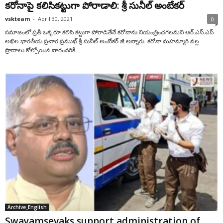
క‌రోనాపై క‌లిసిక‌ట్టుగా పోరాడాలి: శ్రీ సునీల్ అంబేక‌ర్
vskteam
-
April 30, 2021
0
స‌మాజంలో ప్ర‌తీ ఒక్క‌రూ క‌లిసి క‌ట్టుగా పోరాడితేనే క‌రోనాను నియంత్రించ‌గ‌ల‌మ‌ని ఆర్‌.ఎస్‌.ఎస్
అఖిల భార‌తీయ ప్ర‌చార ప్ర‌ముఖ్ శ్రీ సునీల్ అంబేక‌ర్ జీ అన్నారు. కరోనా మహమ్మారి వ‌ల్ల
ప్రాణాలు కోల్పోయిన వారందరికీ...
Archive_English
Swayamsevaks support administration of