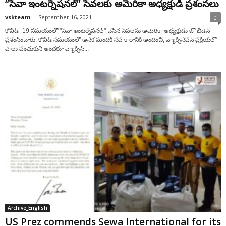
“సేవా ఇంట‌ర్నేష‌న‌ల్‌” సేవ‌ల‌కు అమెరికా అధ్య‌క్షుడి ప్ర‌శంస‌లు
vskteam
-
September 16, 2021
0
కోవిడ్ -19 సమయంలో "సేవా ఇంటర్నేషనల్" చేసిన సేవ‌ల‌ను అమెరికా అధ్య‌క్షుడు జో బిడెన్
ప్ర‌శంసించారు. కోవిడ్ స‌మ‌యంలో అనేక మందికి సహకారానికి అందించి, వ్యాక్సినేష‌న్ ప్ర‌క్రియ‌లో
పాలు పంచుకుని అంద‌రూ వ్యాక్సిన్...
Archive_English
US Prez commends Sewa International for its