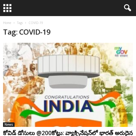
Home
Tags
COVID-19
Tag: COVID-19
News
కోవిడ్ డోసులు @200కోట్లు: వ్యాక్సినేష‌న్‌లో భార‌త్ అరుదైన