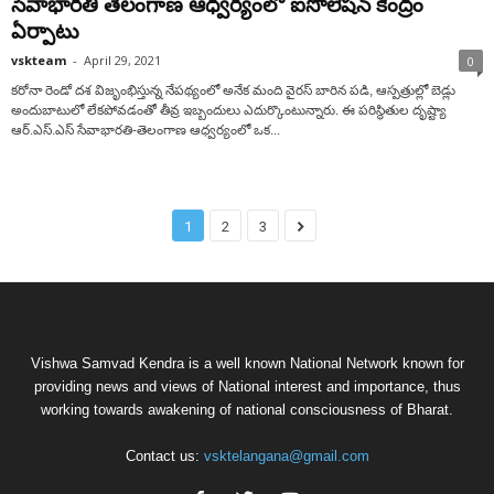
సేవాభార‌తి తెలంగాణ ఆధ్వ‌ర్యంలో ఐసోలేష‌న్ కేంద్రం
ఏర్పాటు
vskteam
-
April 29, 2021
0
క‌రోనా రెండో ద‌శ విజృంభిస్తున్న నేప‌థ్యంలో అనేక మంది వైర‌స్ బారిన ప‌డి, ఆస్ప‌త్రుల్లో బెడ్లు
అందుబాటులో లేక‌పోవ‌డంతో తీవ్ర ఇబ్బందులు ఎదుర్కొంటున్నారు. ఈ ప‌రిస్థితుల దృష్ట్యా
ఆర్‌.ఎస్‌.ఎస్ సేవాభార‌తి-తెలంగాణ ఆధ్వ‌ర్యంలో ఒక...
1
2
3
Vishwa Samvad Kendra is a well known National Network known for
providing news and views of National interest and importance, thus
working towards awakening of national consciousness of Bharat.
Contact us:
vsktelangana@gmail.com