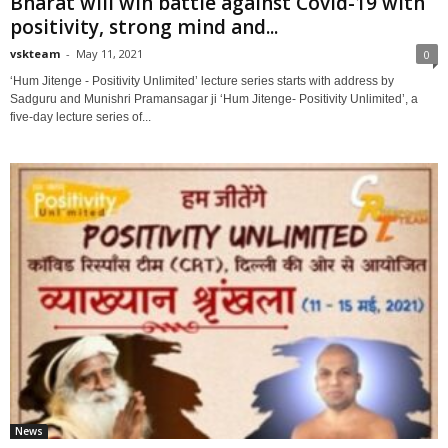
Bharat will win battle against Covid-19 with
positivity, strong mind and...
vskteam
-
May 11, 2021
0
‘Hum Jitenge - Positivity Unlimited’ lecture series starts with address by
Sadguru and Munishri Pramansagar ji ‘Hum Jitenge- Positivity Unlimited’, a
five-day lecture series of...
News