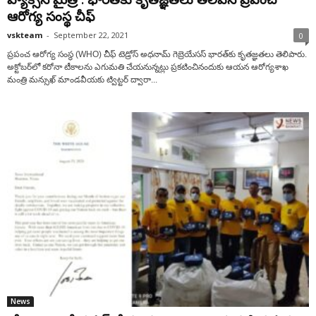
ఆరోగ్య సంస్థ చీఫ్‌
vskteam
-
September 22, 2021
0
ప్రపంచ ఆరోగ్య సంస్థ (WHO) చీఫ్‌ టెడ్రోస్‌ అధనామ్‌ గెబ్రెయేసస్ భారత్‌కు కృతజ్ఞతలు తెలిపారు.
అక్టోబర్‌లో కరోనా టీకాలను ఎగుమతి చేయనున్నట్లు ప్రకటించినందుకు ఆయన ఆరోగ్యశాఖ
మంత్రి మన్సుఖ్‌ మాండవీయకు ట్విట్టర్‌ ద్వారా...
News