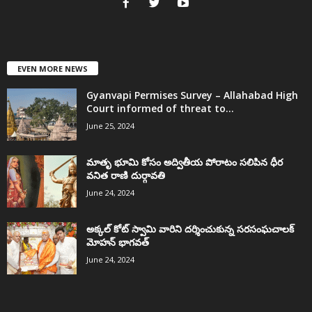
EVEN MORE NEWS
Gyanvapi Permises Survey – Allahabad High
Court informed of threat to...
June 25, 2024
మాతృ భూమి కోసం అద్వితీయ పోరాటం సలిపిన ధీర
వనిత రాణి దుర్గావతి
June 24, 2024
అక్కల్‌ కోట్‌ స్వామి వారిని దర్శించుకున్న సరసంఘచాలక్
మోహన్ భాగవత్
June 24, 2024