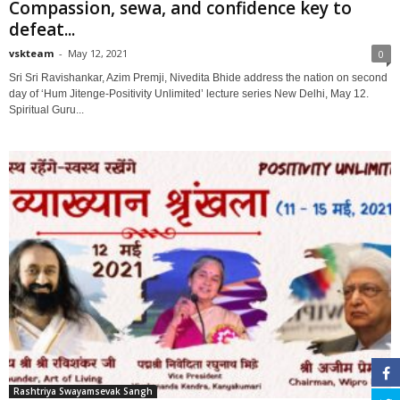
Compassion, sewa, and confidence key to
defeat...
vskteam
-
May 12, 2021
0
Sri Sri Ravishankar, Azim Premji, Nivedita Bhide address the nation on second
day of ‘Hum Jitenge-Positivity Unlimited’ lecture series New Delhi, May 12.
Spiritual Guru...
Rashtriya Swayamsevak Sangh