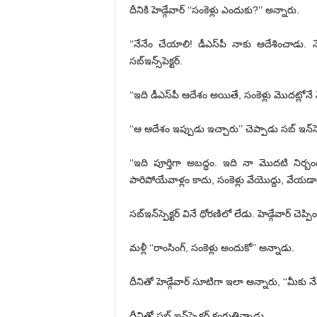
దీనికి హెడ్గేవార్‌ ‘‘‌సంకెళ్లు ఎందుకు?’’ అన్నారు.
‘‘నేనేం చేయాలి! డీఎస్‌పీ నాకు ఆదేశించాడు. 
సబ్‌ఇన్స్‌పెక్టర్‌.
‘‘ఇది డీఎస్‌పీ ఆదేశం అయితే, సంకెళ్లు మొదట్లోనే వే
‘‘ఆ ఆదేశం ఇప్పుడు ఇచ్చారు’’ చెప్పాడు సబ్‌ ఇన్‌స్పెక
‘‘ఇది పూర్తిగా అబద్ధం. ఇది నా మొదటి నిర్
పారిపోయేవాళ్లం కాదు, సంకెళ్లు వేయొద్దు, వేయడాన
సబ్‌ఇన్‌స్పెక్టర్‌ ‌వినే ధోరణిలో లేడు. హెడ్గేవార్‌ ‌చెప్
మళ్లీ ‘‘రాంసింగ్‌, ‌సంకెళ్లు అందుకో’’ అన్నాడు.
దీనితో హెడ్గేవార్‌ ‌సూటిగా ఇలా అన్నారు, ‘‘మీకు నే
దీనితో సబ్‌ ఇన్‌స్పెక్టర్‌ ‌కంగుతిన్నాడు.