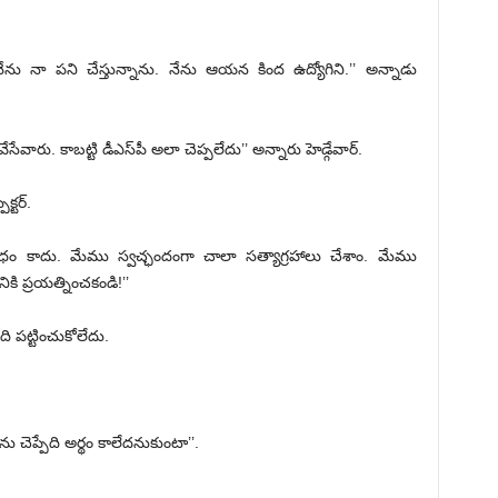
నేను నా పని చేస్తున్నాను. నేను ఆయన కింద ఉద్యోగిని.’’ అన్నాడు
సేవారు. కాబట్టి డీఎస్‌పీ అలా చెప్పలేదు’’ అన్నారు హెడ్గేవార్‌.
్టర్‌.
బంధం కాదు. మేము స్వచ్ఛందంగా చాలా సత్యాగ్రహాలు చేశాం. మేము
ికి ప్రయత్నించకండి!’’
పింది పట్టించుకోలేదు.
ను చెప్పేది అర్థం కాలేదనుకుంటా’’.