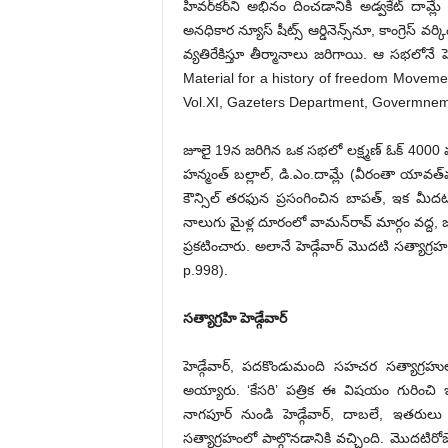
హివర్‌కర్‌ని అభినం దించడానికి అడ్వకేట్‌ ‌
అనధికార న్యూస్‌ ‌షీట్స్ ఆర్డినెన్స్‌నూ, కాంగ్రెస్‌ 
వ్యతిరేకిస్తూ తీర్మానాలు జరిగాయి. ఆ సభలోనే హ
Material for a history of freedom Moveme
Vol.XI, Gazeters Department, Govermnem
జూలై 19న జరిగిన ఒక సభలో లక్ష్మణ్‌ ఓక్‌ 4000 ‌మం
హన్మంత్‌ ‌బల్లాల్‌, ‌డి.ఎం.దామ్లే (వీరంతా యావ
కౌన్సిల్‌ ‌తరఫున ప్రసంగించిన బాపత్‌, ఇక మ
నాలుగు మైళ్ల దూరంలో వామన్‌రావ్‌ ‌మార్గం వద్ద
ప్రకటించారు. అలానే హెడ్గేవార్‌ ‌మొదటి సత్యా
p.998).
సత్యాగ్రహి హెడ్గేవార్‌
‌హెడ్గేవార్‌, ‌పదకొండుమంది సహచర సత్యాగ్రహుల
అయ్యారు. ‘కేసరి’ పత్రిక ఈ విషయం గురించి 
నాగపూర్‌ ‌నుండి హెడ్గేవార్‌, ‌దాబలే, ఇ
సత్యాగ్రహంలో పాల్గొనడానికి వచ్చింది. మొదటిరోజ