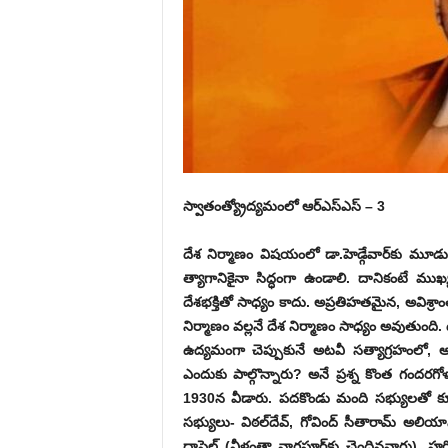
స్వాతంత్య్రోద్యమంలో ఆర్‌ఎస్‌ఎస్‌ – 3
‌దేశ నిర్మాణం విషయంలో డా.హెడ్గేవార్‌కు మూడ
త్యాగానికైనా సిద్ధంగా ఉండాలి. దానికంటే ము
దేశభక్తితో సాధ్యం కాదు. అప్రతిహతమైన, అవిశ్రాం
నిర్మాణం వల్లనే దేశ నిర్మాణం సాధ్యం అవుతుంది. దీ
ఉద్యమంగా చెప్పుకునే అటవీ సత్యాగ్రహంలో, అ
ఎందుకు పాల్గొన్నారు? అనే ప్రశ్న కొంత గందరగో
1930న వీడారు. పదకొండు మంది సభ్యులతో కూ
సభ్యులు- విఠల్‌దేవ్‌, ‌గోవింద్‌ ‌సీతారామ్‌ అలియ
‌దాపెల్‌ (‌వీళ్లంతా నాగపూర్‌కు చెందినవారు), హర