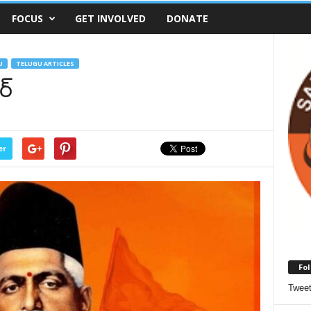
FOCUS
GET INVOLVED
DONATE
U
TELUGU ARTICLES
్‌
er
Fol
Twee