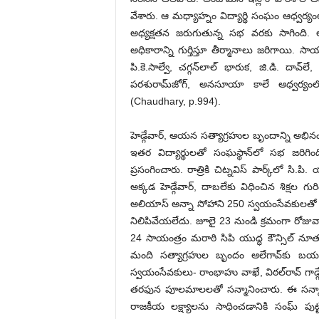
వేశారు. ఆ మధ్యాహ్నం విద్యార్థి సంఘం ఆధ్వర్యంలో ఊరే
అధ్యక్షతన జరుగుతున్న సభ వరకు సాగింది. 
అధికారాన్ని గుర్తిస్తూ తీర్మానాలు జరిగాయి. సాయం
‌పి.కె.సాల్వే, చగ్గన్‌లాల్‌ ‌భారుక, జి.డి. దావ్‌
‌పరశురామ్‌జోగ్‌, అనసూయా కాలే ఆధ్వర్యంలో 
(Chaudhary, p.994).
హెడ్గేవార్‌, ఆయన సత్యాగ్రహుల బృందాన్ని అభి
ఇతర విద్యార్థులతో సంఘస్థాన్‌లో సభ జరిగింద
ప్రసంగించారు. రాత్రికి చిట్నవిస్‌ ‌పార్క్‌లో సి
అక్కడ హెడ్గేవార్‌, ‌దాబలేకు విధించిన శిక్షల గుర
అలియాస్‌ అన్నా సోహాని 250 స్వయంసేవకులతో అక్కడ
నిలిపివేయలేదు. జూలై 23 నుండి క్రమంగా రోజు
24 సాయంత్రం మరాఠి సిపి యుద్ధ కౌన్సిల్‌ ‌నూతన
మంది సత్యాగ్రహుల బృందం ఆలేగావ్‌కు బయలుదేర
స్వయంసేవకులు- రాంభాహు వాఖే, విఠల్‌రావ్‌ ‌గాడ్గే 
‌తరఫున పూలమాలలతో సన్మానించారు. ఈ సన్మాన
రాజకీయ లక్ష్యాలను సాధించడానికి సంఘ్‌ ‌పుట