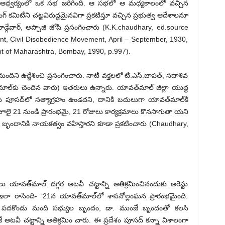
దామ్లే ఆధ్వర్యంలో ఒక సభ జరిగింది. ఆ సభలో ఆ మధ్యకాలంలో వచ్చిన
‌వర్కింగ్‌ ‌కమిటీని చట్టవిరుద్ధమైనవిగా ప్రకటిస్తూ వచ్చిన ప్రభుత్వ ఆదేశాలనూ
ెడ్గేవార్‌, అప్పాజి జోషి ప్రసంగించారు (K.K.chaudhary, ed.source
nt, Civil Disobedience Movement, April – September, 1930,
t of Maharashtra, Bombay, 1990, p.997).
దిని ఉద్దేశించి ప్రసంగించారు. నాటి వక్తలలో టి.ఎస్‌.‌బాపత్‌, ‌సదాశివ
త్‌మాల్‌కు చెందిన వారు) ఇతరులు ఉన్నారు. యావత్‌మాల్‌ ‌జిల్లా యుద్ధ
ీదట పూసద్‌లో సత్యాగ్రహం ఉండదని, దానికి బదులుగా యావత్‌మాల్‌కి
, జూలై 21 నుండి ప్రారంభమై, 21 రోజులు కార్యక్రమాలు కొనసాగుతా యని
గ్రహ బృందానికి నాయకత్వం వహిస్తారని కూడా ప్రకటించారు (Chaudhary,
ు యావత్‌మాల్‌ ‌దగ్గర అటవీ చట్టాన్ని అతిక్రమించినందుకు అరెస్టు
ఇలా రాసింది- ‘21న యావత్‌మాల్‌లో శాసనోల్లంఘన ప్రారంభమైంది.
తరులు పదకొండు మంది సభ్యుల బృందం, డా. ముంజే బృందంతో కలసి
ే అటవీ చట్టాన్ని అతిక్రమిం చారు. ఈ ప్రదేశం పూసద్‌ ‌కన్నా విశాలంగా