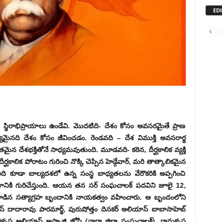
ED
ు స్థిరాభిప్రాయాలు ఉండేవి. మొదటిది- దేశం కోసం అవసరమైతే ప్రాణ
ఖ్యమైనది దేశం కోసం జీవించడం. రెండవది – దేశ విముక్తి అవసరార్థ
తమైన దేశభక్తితోనే సాధ్యమవుతుంది. మూడవది- కఠిన, దీర్ఘకాలిక వ్యక్తి
ర్ఘకాలిక పోరాటం గురించి నొక్కి చెప్పిన హెడ్గేవార్‌, ‌మరి తాత్కాలికమైన
ది కూడా బాల్యదశలో ఉన్న సంస్థ బాధ్యతలను వేరొకరికి అప్పగించి
ళానికి గురిచేస్తుంది. ఆయన తన సర్‌ ‌సంఘచాలక్‌ ‌పదవిని జూలై 12,
డిన సత్యాగ్రహ బృందానికి నాయకత్వం వహించారు. ఆ బృందంలోని
ాస్‌ ‌దాదారావు పారమార్థ్, ‌పురుషోత్తం దినకర్‌ అలియాస్‌ ‌బాబాసాహెబ్‌
ికృష్ణ అలియాస్‌ అప్పాజి జోషి (వార్ధా జిల్లా సంఘచాలక్‌), ‌రామకృష్ణ