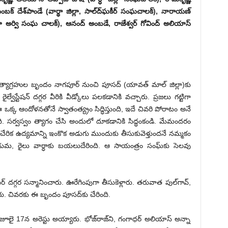
బక్‌ ‌దేశ్‌పాండే (వార్థా జిల్లా, సాల్‌ద్‌ఘకీర్‌ ‌సంఘచాలక్‌), ‌నారాయణ్‌
ల్లా అర్వి సంఘ చాలక్‌), ఆనంద్‌ అం‌బడే, రాజేశ్వర్‌ ‌గోవింద్‌ అలియాస్‌
యాగ్రహుల బృందం నాగపూర్‌ ‌నుంచి పూసద్‌ (‌యావత్‌ ‌మాల్‌ ‌జిల్లా)కు
స్టేషన్‌ ‌దగ్గర వీరికి వీడ్కోలు పలకడానికి వచ్చారు. ప్రజలు గట్టిగా
‘‘ఈ ఒక్క ఆందోళనతోనే స్వాతంత్య్రం సిద్ధిస్తుంది, ఇదే చివరి పోరాటం అనే
సర్వస్వం త్యాగం చేసి అందులో దూకడానికి సిద్ధంకండి. మేమందరం
ేరిక ఉద్యమాన్ని ఇంకొక అడుగు ముందుకు తీసుకువెళ్తుందనే నమ్మకం
, రైలు వార్ధాకు బయలుదేరింది. ఆ సాయంత్రం సంఘ్‌కు సెలవు
్‌ ‌దగ్గర సన్మానించారు. ఊరేగింపుగా తీసుకెళ్లారు. తరువాత పుల్‌గావ్‌,
ారు. చివరకు ఈ బృందం పూసద్‌కు చేరింది.
రాజ్‌ ‌జూలై 17న అరెస్టు అయ్యారు. భోజ్‌రాజ్‌ని, గంగాధర్‌ అలియాస్‌ అన్నా