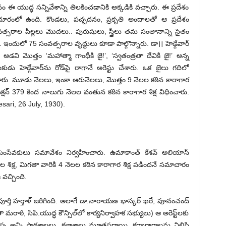
ఈ యుద్ధ సన్నివేశాన్ని తిలకించడానికి అక్కడికి వచ్చారు. ఈ ప్రదేశం
ల దూరంలో ఉంది. కొండలు, పచ్చదనం, ప్రకృతి అందాలతో ఆ ప్రదేశం
్సరాల పిల్లలు మొదలు.. పురుషులు, స్త్రీలు తమ సంతానాన్ని సైతం
. ఇందులో 75 సంవత్సరాల వృద్ధులు కూడా పాల్గొన్నారు. డా।। హెడ్గేవార్‌
అడవి మొత్తం ‘మహాత్మా గాంధీకి జై!’, ‘స్వతంత్రతా దేవికి జై!’ అన్న
ు హెడ్గేవార్‌ను రోడ్‌పై రాగానే అరెస్టు చేశారు. ఒక జైలు గదిలో
మోపారు. మూడు నెలలు, ఇంకా ఆరునెలలు, మొత్తం 9 నెలల కఠిన కారాగార
క్షన్‌ 379 ‌కింద నాలుగు నెలల వంతున కఠిన కారాగార శిక్ష విధించారు.
sari, 26 July, 1930).
యంసేవకులు సమావేశం నిర్వహించారు. ఉమాకాంత్‌ ‌కేశవ్‌ అలియాస్‌
 నెలల శిక్ష, మిగతా వారికి 4 నెలల కఠిన కారాగార శిక్ష పడిందనే సమాచారం
కి వచ్చింది.
ర్తి హర్తాళ్‌ ‌జరిగింది. అలాగే డా.నారాయణ భాస్కర్‌ ఖరే, పూనంచంద్‌
ంతా మరాఠి, సిపి.యుద్ధ కౌన్సిల్‌లో కార్యనిర్వాహక సభ్యులు) ఆ అరెస్ట్‌లకు
్ప అన్ని పాఠశాలలు, కళాశాలు మూతపడ్డాయి. కర్మాగారాలను నిలిపి