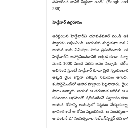
సహకరించ డానికి సిద్ధంగా ఉంది’’ (Sangh ar
239).
హెడ్గేవార్‌ ఉ‌గ్రరూపం
అరెస్టయిన హెడ్గేవార్‌ని యావత్‌మాల్‌ ‌నుండి ఆక
స్వాగతం లభించింది. ఆయనకు మద్దతుగా జన నినాద
ఆయన ఐదు నిమిషాల పాటు ప్రసంగించారు. యావత్‌ ‌మ
హెడ్గేవార్‌ని ఆహ్వానించడానికి అక్కడ కూడా సన్
నుండి 1000 మంది వరకు జనం వచ్చారు. దర్‌వాహ
అభినంది స్తుంటే హెడ్గేవార్‌ ‌కూడా ప్రతి స్పందిం
అక్కడ రైలు కొద్దిగా ఎక్కువ సమయం ఆగింది. గార్డ్, 
కంపార్ట్‌మెంట్‌లో ఆహార పొట్లాలు పెట్టసాగారు. రైల
పాటు ఉన్నారు. ఆయన ఆ తరువాత జరిగిన ఆ సంఘటన
‌కుటుంబం ఆగ్రహంతో ప్రతిఘటించే స్వభావం కలదని ప్
ఆయన కోపాన్ని అదుపులో పెట్టటం నేర్చుకున
భావించగానే ఆ కోపం పెల్లుబికింది. ఆ సందర్భంగా 
ఆ వెంటనే 27 సంవత్సరాల సబ్‌ఇన్‌స్పెక్టర్‌ ‌తన కాని