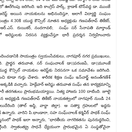
గింపు జరిగింది. ఇది కాంగ్రెస్‌ ‌పార్క్, ‌క్రాడాక్‌ ‌టౌన్‌వద్ద డా. ముంజే
అరెస్ట్ అయిన నాయకులను అభినందిస్తూ, అలాగే విద్యార్థి సంఘం
త్రం 4.30కి యుద్ధ కౌన్సిల్‌ ‌నూతన అధ్యక్షుడు గణపత్‌రావ్‌ ‌తికేకర్‌,
లే, ఆర్‌.ఎస్‌. ‌రుయికర్‌, ‌నందగావలి, సంఘ్‌ ‌సర్‌ ‌సేనాపతి మార్తాండ్‌
అరెస్టులకు నిరసన వ్యక్తంచేస్తూ భారీ ప్రదర్శన నిర్వహించారు
నందించడానికి సాయంత్రం స్వయంసేవకులు, నాగపూర్‌ ‌నగర ప్రముఖులు,
ి. ప్రార్థన తరువాత, సర్‌ ‌సంఘచాలక్‌ ‌డా।।పరంజపే, డా।।మూంజే
.పి. యుద్ధ కౌన్సిల్‌ ‌నాయకుల అరెస్ట్‌కు నిరసనగా ఒక సమావేశం జరిగింది.
ించి కూడా గుర్తు చేశారు. శారీరక శిక్షణ సంఘ్‌ ఇన్‌చార్జ్ అనంత్‌గణేశ్‌
ికి వచ్చారు. హెడ్గేవార్‌ అరెస్టు తరువాత సంఘ్‌ ‌తన కార్యక్రమాన్ని
వారీ తరగతులు ప్రారంభమయ్యాయి. నిత్య హాజరు 100 దాటింది. జూలై
 అధ్యక్షుడి గణపత్‌రావ్‌ ‌తికేకర్‌ ‌నాయకత్వంలో నాగపూర్‌ ‌నుండి 24
ింది (తాల్‌ అస్థి, వార్దా జిల్లా). ఆ సత్యా గ్రహులలో ఇద్దరు
ఉన్నారు. వారిని పి.భాండారా, సహ సంఘ్‌చాలక్‌ ‌కర్మవీర్‌ ‌పాథక్‌ ‌సంఘ్‌
ంలో పాథక్‌ ఇలా అన్నారు, ‘‘భారతీయ నాగరికతను పునరుద్ధరించి,
్టింది. స్వాతంత్య్ర సాధనే ధ్యేయంగా ప్రారంభమైన ఏ సంస్థతోనైనా