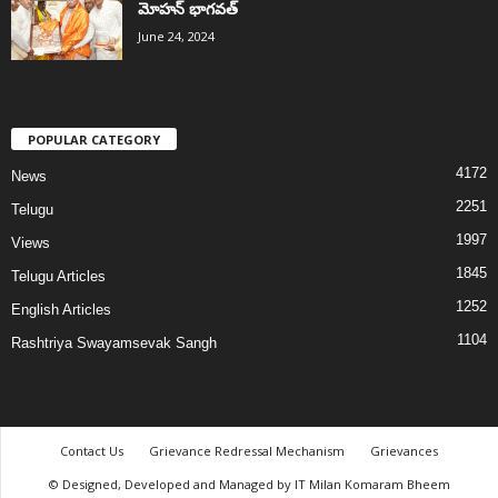
మోహన్ భాగవత్
June 24, 2024
POPULAR CATEGORY
4172
News
2251
Telugu
1997
Views
1845
Telugu Articles
1252
English Articles
1104
Rashtriya Swayamsevak Sangh
Contact Us
Grievance Redressal Mechanism
Grievances
© Designed, Developed and Managed by IT Milan Komaram Bheem