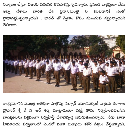
నిర్మాణం చేస్తూ విజయ పరంపర కొనసాగిస్తున్నదన్నారు. ప్రపంచ వ్యాప్తంగా నేడు
అన్ని దేశాలు భారత దేశ ప్రధానమంత్రి ని కలవడానికి ఎంతో
ప్రాధాన్యమిస్తున్నాయని , భారత్ తో స్నేహం కోసం ముందుకు వస్తున్నాయని
తెలిపారు.
కార్యక్రమానికి ముఖ్య అతిధిగా పాల్గొన్న నల్సార్ యూనివర్సిటీ న్యాయ కళాశాల
ప్రొఫెసర్ శ్రీ కే వి ఆర్ శర్మ మాట్లాడుతూ వ్యక్తి తాను నిర్వహించవలసిన
బాధ్యతలను సక్రమంగా నిర్వహిస్తే దేశాభివృద్ధి జరుగుతుందన్నారు. నేడు కూడా
హిమాలయ పర్వతాలలో ఎందరో మహా ఋషులు కఠోర దీక్షలు చేస్తున్నారని,