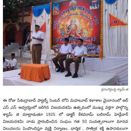
ప్రసంగిస్తున్న శ్యామ్ జి
ఈ రోజు సికంద్రాబాద్ ప్యాట్నీ సెంటర్ లోని మహబూబ్ కళాశాల మైదానంలో ఆర్
ఎస్ ఎస్ ఆధ్వర్యంలో జరిగిన విజయదశమి ఉత్సవంలో ముఖ్య వక్తగా పాల్గొన్న
శ్యామ్ జి మాట్లాడుతూ 1925 లో డాక్టర్ కేశవరామ్ బలిరామ్ హెడ్గేవార్
విజయదశమి నాడు ప్రారంభించిన సంఘం గత 93 సంవత్సరాలుగా మానవ
విలువలను పెంపొందిస్తూ వ్యక్తి నిర్మాణం, ధార్మిక , సాత్విక శక్తి ఉపాసకులుగా