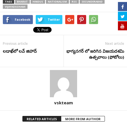
TAGS
BHARAT
HINDUS
NATIONALISM
RSS
SECUNDERABAD
VIJAYADASHAMI
Facebook
Twitter
Previous article
Next article
లడాఖ్‌లో లవ్‌ జిహాద్‌
భాగ్యనగర్ లో జరిగిన విజయదశమి
ఉత్సవాలు (ఫోటోలు)
vskteam
RELATED ARTICLES
MORE FROM AUTHOR