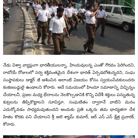
నేడు విశ్వా వ్యాప్తంగా భారతీయులన్నా, హిందువులన్న ఎంతో గౌరవం పెరిగిందని,
రాబోయే రోజులలో సర్వ శక్తివంతమైన దేశంగా భారత్ ఏర్పడబోతున్నదని, సంఘ
సంస్థాపకులు డాక్టర్ జీ ఆశించిన అలాంటి విజయం కోసం స్వయంసేవకులందరు
కంకణబద్దులై ఉండాలని కోరారు. అదే సమయంలో హిందూ సమాజాన్ని విచ్ఛిన్నం
చేయాలనీ, ప్రజల మధ్య భేదాలను నెలకొల్పడానికి కొన్ని విదేశీ శక్తులు పన్నుతున్న
కుట్రలను తిప్పికొట్టాలని సూచిస్తూ, సంఘటితం ద్వారానే వాటిని మనం
ఎదుర్కోవడం సాధ్యమవుతుందని అందుకు ప్రతి ఒక్కరు తమ భాద్యతగా దేశ
హితం కొరకు పని చేయాలని శ్రీ అలె శ్యామ్ కుమార్, ఆర్ ఎస్ ఎస్ క్షేత్ర ప్రచారక్,
కోరారు.