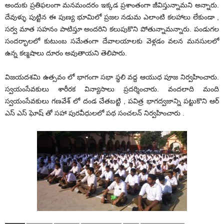
అందుకు ప్రతిఫలంగా మనమందరం ఇక్కడ ప్రశాంతంగా జీవిస్తున్నామని అన్నారు.
దేవుళ్ళు పుట్టిన ఈ పుణ్య భూమిలో ప్రజల నడుమ ఎలాంటి కలహాలు లేకుండా ,
సర్వ మాత సహనం పాటిస్తూ అందరిని కలుపుకొని పోతున్నామన్నారు. పండుగల
సందర్భాలలో కుటుంబ సమేతంగా దేవాలయాలకు వెళ్లడం వలన మనసులలో
ఉన్న కల్మషాలు దూరం అవుతాయని తెలిపారు.
విజయదశమి ఉత్సవం లో భాగంగా సభా స్థలి వద్ద ఆయుధ పూజ నిర్వహించారు.
స్వయంసేవకులు శారీరక విన్యాసాలు ప్రదర్శించారు. వందలాది మంది
స్వయంసేవకులు గణవేశ్ లో దండ చేతబట్టి , పవిత్ర భాగద్వజాన్ని పట్టుకొని ఆర్
ఎస్ ఎస్ ఘోష్ తో సహా పురవీధులలో పథ సంచలన్ నిర్వహించారు .