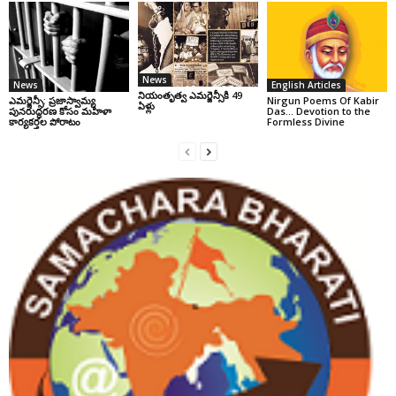
News
News
English Articles
నియంతృత్వ ఎమర్జెన్సీకి 49
ఎమర్జెన్సీ: ప్రజాస్వామ్య
Nirgun Poems Of Kabir
ఏళ్లు
పునరుద్ధరణ కోసం మహిళా
Das… Devotion to the
కార్యకర్తల పోరాటం
Formless Divine