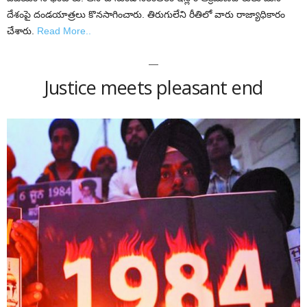
దేశంపై దండయాత్రలు కొనసాగించారు. తిరుగులేని రీతిలో వారు రాజ్యాధికారం
చేశారు.
Read More..
—
Justice meets pleasant end