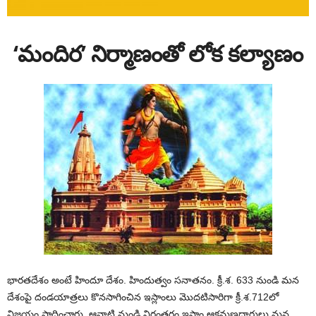
‘మందిర’ నిర్మాణంతో లోక కల్యాణం
భారతదేశం అంటే హిందూ దేశం. హిందుత్వం సనాతనం. క్రీ.శ. 633 నుండి మన
దేశంపై దండయాత్రలు కొనసాగించిన ఇస్లాంలు మొదటిసారిగా క్రీ.శ.712లో
విజయం సాధించారు. ఆనాటి నుండి నిరంతరం ఇస్లాం ఆక్రమణదారులు మన