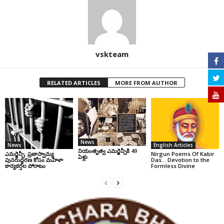
vskteam
RELATED ARTICLES
MORE FROM AUTHOR
News
News
English Articles
నియంతృత్వ ఎమర్జెన్సీకి 49
ఎమర్జెన్సీ: ప్రజాస్వామ్య
Nirgun Poems Of Kabir
ఏళ్లు
పునరుద్ధరణ కోసం మహిళా
Das… Devotion to the
కార్యకర్తల పోరాటం
Formless Divine