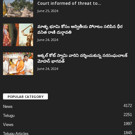
Court informed of threat to...
June 25, 2024
మాతృ భూమి కోసం అద్వితీయ పోరాటం సలిపిన ధీర
వనిత రాణి దుర్గావతి
June 24, 2024
అక్కల్‌ కోట్‌ స్వామి వారిని దర్శించుకున్న సరసంఘచాలక్
మోహన్ భాగవత్
June 24, 2024
POPULAR CATEGORY
4172
News
2251
Telugu
1997
Views
1845
Telugu Articles