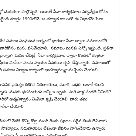
ో చురుకుగా పాల్గొన్నది. అయితే సేవా కార్యక్రమాల పర్యవేక్షణ కోసం…
ాటైంది మాత్రం 1990లోనే. ఆ తర్వాత కాలంలో ఈ విభాగమే సేవా
ాగమే! సమాజ సంఘటన కార్యంలో భాగంగా సేవా ద్వారా సమాజంలోకి
ాల వారికోసం మనం పనిచేయాలి. సమాజం మనకు ఎన్నో ఇస్తుంది. ప్రతిగా
న్నాం? మనం చేపట్టే సేవా కార్యక్రమాల ద్వారా కొంతలో కొంతైనా
ప్రేరణ నింపేలా సంఘ స్వయం సేవకులు కృషి చేస్తున్నారు. సమాజంలో
గి సమాజ నిర్మాణ కార్యంలో భాగస్వామ్యులను సైతం చేయాలి.
నసిక వైకల్యం కలిగిన వికలాంగులు, మూగ, బధిర, అలాగే చలన
ు. మనకు భగవంతుడు అన్నీ ఇచ్చాడు. మరి వాళ్ల సంగతి ఏమిటి?
రిలో ఆత్మవిశ్వాసం నింపేలా కృషి చేయాలి. వారు తమ
ాగేలా చేయాలి.
శంలో నేటికి కొన్ని కోట్ల మంది రెండు పూటల సరైన తిండి లేనివారు
ిక సౌకర్యాలు, సదుపాయలు లేకుండా జీవనం సాగించేవారు ఉన్నారు.
సేందుకు సేవా కార్యక్రమాలు ప్రారంభించాలి.