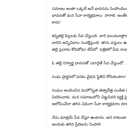
సమాజం అంతా ఒక్కటే అనే భావనను పెంపొందించ
భావనతో మన సేవా కార్యక్రమాలు సాగాలి. అంతేకాదు
కాదు!
కన్నతల్లి పిల్లలకు సేవ చేస్తుంది. వారి మలమూత్రా
వారిని అన్నివిధాల సంరక్షిస్తుంది. తాను పస్తు
తల్లి ప్రచారం కోరుకోదు! టీవీలో, పత్రికలో పేరు 
ఓ తల్లి నిస్వార్థ భావనతో ఎలాగైతే సేవ చేస్తుం
సంఘ ప్రార్థనలో పరమ వైభవ స్థితిని కోరుకుంటాం!
సంఘం అందించిన మహోన్నత తత్వవేత్త పండిత 
వివరించారు. మన సమాజంలోని చిట్టచివరి వ్యక్త
ఆలోచించేలా తగిన విధంగా సేవా కార్యక్రమాల ర
నేను మాత్రమే సేవ చేస్తూ ఉంటాను..అని కాకుండా
అందుకు తగిన ప్రేరణను నింపాలి.