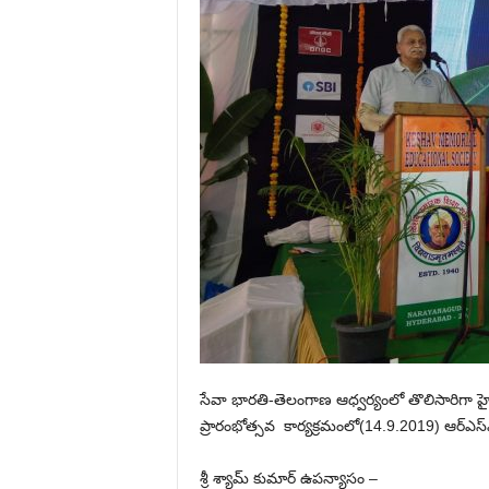
సేవా భారతి-తెలంగాణ ఆధ్వర్యంలో తొలిసారిగా హ
ప్రారంభోత్సవ కార్యక్రమంలో(14.9.2019) ఆర్ఎస్ఎస్ 
శ్రీ శ్యామ్ కుమార్ ఉపన్యాసం –