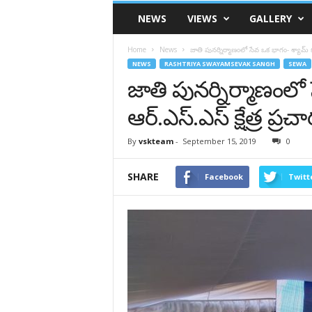
VSK
NEWS
VIEWS
GALLERY
Telangana
Home
News
జాతి పునర్నిర్మాణంలో సేవ ఒక భాగం- శ్యామ్ కుమ
NEWS
RASHTRIYA SWAYAMSEVAK SANGH
SEWA
జాతి పునర్నిర్మాణంలో
ఆర్.ఎస్.ఎస్ క్షేత్ర ప్రచా
By
vskteam
-
September 15, 2019
0
SHARE
Facebook
Twitt