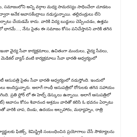
 సమాజంలోని అన్ని వర్గాల మధ్య సామరస్యం సాధించేలా చూడటం
ారా అనేక ఆవాసకేంద్రాలు నడుస్తున్నాయి. తల్లిదండ్రులు లేని
్పాటు చేయడమే కాదు. వారికి విద్య బుద్దులు చెప్పించడం, ఉత్తమ
 భాగమే…, నేను సైతం ఈ సమాజం కోసం పనిచేస్తానని వారికి తగిన
ఇంకా వైద్య సేవా కార్యక్రమాలు, ఉచితంగా మందులు, వైద్య సేవలు,
మెడికల్ వ్యాన్ వంటి కార్యక్రమాలు సేవా భారతి ఆధ్వర్యంలో
ిటీ ఆసుపత్రి సైతం సేవా భారతి ఆధ్వర్యంలో నడుస్తోంది. ఇందులో
సేవలు అందిస్తున్నారు. అలాగే గాంధీ ఆసుపత్రిలో రోగులకు తగిన సహాయం
ంది. ప్రతి ఫ్లోర్ లో ఈ హెల్ఫ్ డెస్కులు ఉన్నాయి. అలాగే ఆసుపత్రిలో
ెంట్) ఆవాసం కోసం శివానంద ఆశ్రమం వారితో కలిసి ఓ భవనం ఏర్పాటు
 వారికి చాప, దిండు, ఉదయం అల్పహారం, మధ్యాహ్నం, రాత్రి
ర్థులకు ఫిజిక్స్, కెమిస్ట్రికి సంబంధించిన ప్రయోగాలు చేసే సౌకర్యాలను