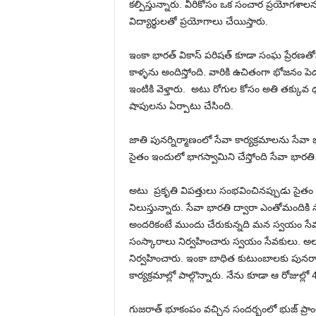
కల్పిస్తున్నారు. వీరికోసం ఒక సంచార ప్రయోగశ
విద్యార్థులతో ప్రయోగాలు చేయిస్తారు.
ఇంకా భారత్ వికాస్ పరిషత్ కూడా సంఘ ప్రేరణతోనే
కాళ్ళను అందిస్తోంది. వారికి ఉచితంగా భోజనం పె
ఇంటికి వెళ్తారు. అటు రోగుల కోసం అతి తక్కు
షాపులను ఏర్పాటు చేసింది.
జాతి పునర్నిర్మాణంలో సేవా కార్యక్రమాలను సేవ
సైతం ఇందులో భాగస్వామిని చేస్తోంది సేవా భారతి
అటు ప్రకృతి విపత్తులు సంభవించినప్పుడు సైతం
నిలుస్తున్నారు. సేవా భారతి ద్వారా ఎంతోమందికి
అందరికంటే ముందు చేరుకున్నది మన స్వయం సేవ
సంస్కారాలు నిర్వహించారు స్వయం సేవకులు. అలా
నిర్వహించారు. ఇంకా బాధిత కుటుంబాలకు పునరా
కార్యక్రమాల్లో పాల్గొన్నారు. నేను కూడా ఆ రోజుల్
గుజరాత్ భూకంపం వచ్చిన సందర్భంలో భుజ్ ప్రా