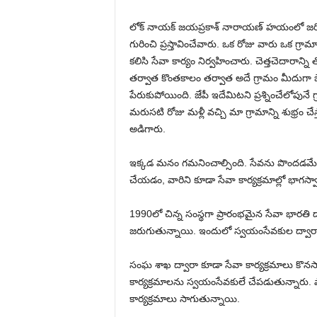
లోక్ నాయక్ జయప్రకాశ్ నారాయణ్ హయంలో జరి
గురించి ప్రస్తావించేవారు. ఒక రోజు వారు ఒక గ్రామ
కలిసి సేవా కార్యం నిర్వహించారు. చెత్తచెదారాన్ని
తర్వాత కొంతకాలం తర్వాత అదే గ్రామం మీదుగా జేపీ
పేరుకుపోయింది. జేపీ ఇదేమిటని ప్రశ్నించేలోపునే 
మరుసటి రోజు మళ్లీ వచ్చి మా గ్రామాన్ని శుభ్రం చ
అడిగారు.
ఇక్కడ మనం గమనించాల్సింది. సేవను పొందడమే క
చేయడం, వారిని కూడా సేవా కార్యక్రమాల్లో భా
1990లో చిన్న సంస్థగా ప్రారంభమైన సేవా భారతి ద్
జరుగుతున్నాయి. ఇందులో స్వయంసేవకుల ద్వారా
సంఘ శాఖ ద్వారా కూడా సేవా కార్యక్రమాలు కొనసా
కార్యక్రమాలను స్వయంసేవకులే చేపడుతున్నారు. ప
కార్యక్రమాలు సాగుతున్నాయి.