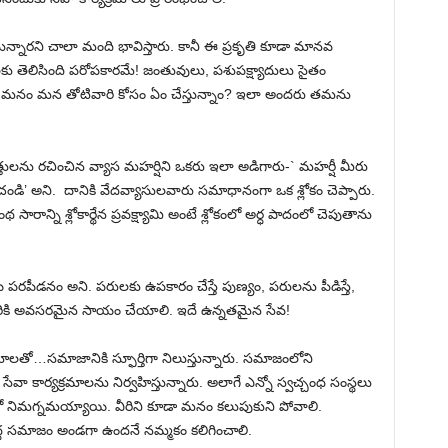
న్నారని చాలా మంది భావిస్తారు. కానీ ఈ ప్రకృతి కూడా మానవ
ు తెలిసింది పరోపకారమే! జంతువులు, పశుపక్ష్యాదులు సైతం
 మనం మన తోటివారి కోసం ఏం చేస్తున్నాం? ఇలా అందరు తమను
ులను రచించిన వ్యాస మహర్షిని ఒకరు ఇలా అడిగారు-` మహర్షీ మీరు
ించండి’ అని. దానికి వేదవ్యాసులవారు సమాధానంగా ఒక శ్లోకం చెప్పారు.
సారాన్ని శ్లోకార్థేన ప్రవక్ష్యామి అంటే శ్లోకంలో అర్ధ పాదంలో చెపుతాను
ీడనం అని. పరులకు ఉపకారం చేస్తే పుణ్యం, పరులను పీడిస్తే,
ారికి అవసరమైన సాయం చేయాలి. ఇదే ఉన్నతమైన సేవ!
లతో…సమాజానికి స్ఫూర్తిగా నిలుస్తున్నారు. సమాజంలోని
సేవా కార్యక్రమాలను నిర్వహిస్తున్నారు. అలాగే ఎన్నో స్వచ్చంధ సంస్థలు
 నిమగ్నమయ్యాయి. వీరిని కూడా మనం కలుపుకుని పోవాలి.
్ద సమాజం అండగా ఉందనే నమ్మకం కలిగించాలి.