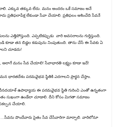
ాలి. ఎక్కువ తక్కువ లేదు. మనం అందరం ఒకే సమాజం అనే
 ప్రతిఫలాపేక్ష లేకుండా సేవా చేయాలి. ప్రతిఫలం ఆశించేది సేవనే
దులను ఎత్తిపోస్తుంది. ఎప్పటికప్పుడు వారి అవసరాలను గుర్తిస్తుంది.
లు ఉండి కూడా తన బిడ్డల కడుపును నింపుతుంది. తాను చేసే ఈ సేవకు ఏ
రావాలని చూడదు!
దో…, అలాగే మనం సేవ చేయాలి! సేవాభారతి లక్ష్యం కూడా ఇదే!
 మన భారతదేశం పరమవైభవ స్థితికి ఎదగాలని ప్రార్థన చేస్తాం.
దీనదయాళ్ ఉపాధ్యాయ ఈ పరమవైభవ స్థితి గురించి ఎంతో ఉన్నతంగా
ి సైతం సుఖంగా ఉండేలా చూడాలి. దీని కోసం మిగతా సమాజం
ూపకల్పన చేయాలి.
 …సేవను పొందేవారు సైతం సేవ చేసేవారిగా మార్చాలి. వారిలోనూ