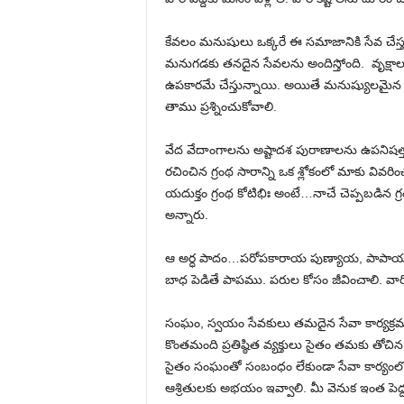
కేవలం మనుషులు ఒక్కరే ఈ సమాజానికి సేవ చేస్తు
మనుగడకు తనదైన సేవలను అందిస్తోంది. వృక్షాలక
ఉపకారమే చేస్తున్నాయి. అయితే మనుష్యులమైన
తాము ప్రశ్నించుకోవాలి.
వేద వేదాంగాలను అష్టాదశ పురాణాలను ఉపనిషత్త
రచించిన గ్రంథ సారాన్ని ఒక శ్లోకంలో మాకు వివర
యదుక్తం గ్రంథ కోటిభిః అంటే…నాచే చెప్పబడిన గ్రంథ 
అన్నారు.
ఆ అర్ధ పాదం…పరోపకారాయ పుణ్యాయ, పాపాయ పరప
బాధ పెడితే పాపము. పరుల కోసం జీవించాలి. వ
సంఘం, స్వయం సేవకులు తమదైన సేవా కార్యక్రమా
కొంతమంది ప్రతిష్ఠిత వ్యక్తులు సైతం తమకు తోచిన 
సైతం సంఘంతో సంబంధం లేకుండా సేవా కార్యంలో
ఆశ్రితులకు అభయం ఇవ్వాలి. మీ వెనుక ఇంత పెద