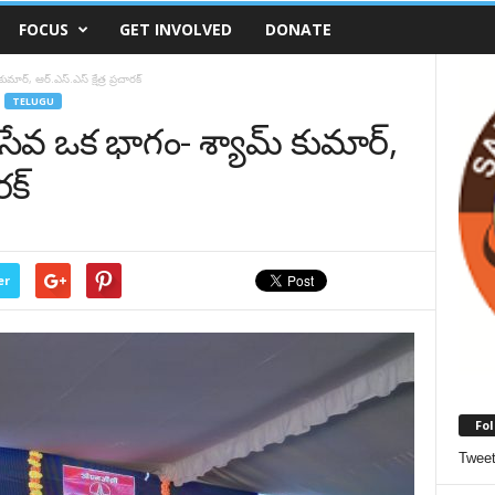
FOCUS
GET INVOLVED
DONATE
ార్, ఆర్.ఎస్.ఎస్ క్షేత్ర ప్రచారక్
TELUGU
 సేవ ఒక భాగం- శ్యామ్ కుమార్,
రక్
er
Fol
Twee