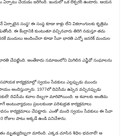
ాలను ఏర్పాటు చేయడం జరిగింది. ఇందులో ఒక లెక్చరర్ ఉంటారు. ఆయన
 ఏర్పాటైన సంస్థ! ఈ సంస్థ కూడా కాళ్లు లేని వికలాంగులకు కృత్రిమ
డుతోంది. ఈ కేంద్రానికి కుంటుతూ వచ్చినవారు తిరిగి నడుస్తూ తమ
వ ధరకే మందులు అందించేలా కూడా సేవా భారతి ఎన్నో జనరిక్ మందుల
ా భారతి చేపట్టింది. అంతేకాదు సమాజంలోని మిగిలిన ఎన్జీవో సంఘాలను
.
 సహాయక కార్యక్రమాల్లో స్వయం సేవకులు ఎల్లప్పుడు ముందు
 సాయం అందిస్తున్నారు. 1977లో దివిసీమ ఉప్పెన వచ్చినప్పుడు
కులే! దివిసీమ శవాల దిబ్బగా మారిపోయింది. ఆ శవాలకు అంతిమ
గే అంటువ్యాధులు ప్రబలకుండా పరిశుభ్రత కార్యక్రమాలు
వసం కార్యక్రమాలు చేపట్టారు. ఎంతో మంది స్వయం సేవకులు ఈ సేవా
లో 40 రోజుల పాటు అక్కడే ఉండి పనిచేశాను.
ంతం మృత్యుదిబ్బగా మారింది. ఎక్కడ చూసిన శిధిల భవనాలే! ఆ