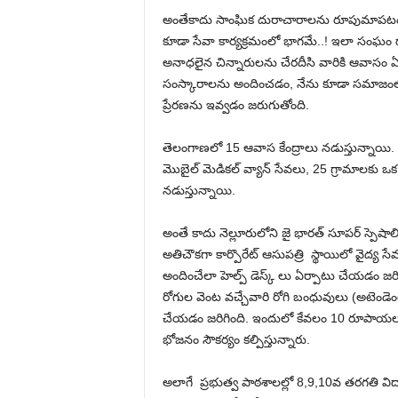
అంతేకాదు సాంఘిక దురాచారాలను రూపుమాపటం,
కూడా సేవా కార్యక్రమంలో భాగమే..! ఇలా సంఘం ద్వ
అనాధలైన చిన్నారులను చేరదీసి వారికి ఆవాసం ఏర
సంస్కారాలను అందించడం, నేను కూడా సమాజంలో
ప్రేరణను ఇవ్వడం జరుగుతోంది.
తెలంగాణలో 15 ఆవాస కేంద్రాలు నడుస్తున్నాయి. 
మొబైల్ మెడికల్ వ్యాన్ సేవలు, 25 గ్రామాలకు ఒక 
నడుస్తున్నాయి.
అంతే కాదు నెల్లూరులోని జై భారత్ సూపర్ స్పెషాల
అతిచౌకగా కార్పొరేట్ ఆసుపత్రి స్థాయిలో వైద్య 
అందించేలా హెల్ప్ డెస్క్ లు ఏర్పాటు చేయడం జరిగి
రోగుల వెంట వచ్చేవారి రోగి బంధువులు (అటెండ
చేయడం జరిగింది. ఇందులో కేవలం 10 రూపాయలతో
భోజనం సౌకర్యం కల్పిస్తున్నారు.
అలాగే ప్రభుత్వ పాఠశాలల్లో 8,9,10వ తరగతి విద్యా