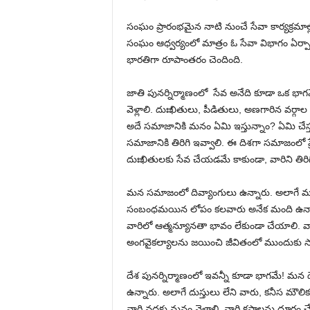
సంఘం ప్రారంభమైన నాటి నుంచే సేవా కార్యక్రమాల్ల
సంఘం ఆధ్వర్యంలో మాత్రం ఓ సేవా విభాగం ఏర్ప
భారతిగా రూపాంతరం చెందింది.
జాతి పునర్నిర్మాణంలో సేవ అనేది కూడా ఒక భ
వెళ్లాలి. దుఃఖితులు, పీడితులు, అణగారిన వర్గ
అదే సమాజానికి మనం ఏమి ఇస్తున్నాం? ఏమి చేస్తు
సమాజానికి తిరిగి ఇవ్వాలి. ఈ దిశగా సమాజంలో 
దుఃఖితులకు సేవ చేయడమే కాకుండా, వారిని తిరి
మన సమాజంలో దివ్యాంగులు ఉన్నారు. అలాగే మా
సంబంధమయిన లోపం కలవారు అనేక మంది ఉన్నార
వారిలో ఆత్మన్యూనతా భావం లేకుండా చేయాలి. వా
అంగవైకల్యాలను జయించి జీవితంలో ముందుకు స
దేశ పునర్నిర్మాణంలో ఇవన్నీ కూడా భాగమే! మన దే
ఉన్నారు. అలాగే దుస్తులు లేని వారు, కనీస మౌల
వారి వద్దకు మనం వెళ్లాలి. వారి కష్టాలను దూరం చే