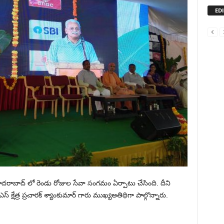
ED
ైదరాబాద్ లో రెండు రోజుల సేవా సంగమం ఏర్పాటు చేసింది. దీని
క్షేత్ర ప్రచారక్ శ్యాంకుమార్ గారు ముఖ్యఅతిథిగా పాల్గొన్నారు.