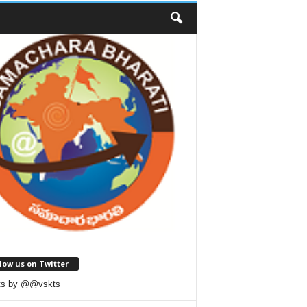
low us on Twitter
ts by @@vskts