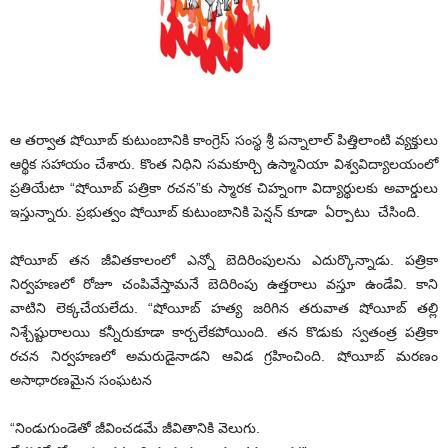
ఆ తర్వాత షోయీబ్ కుటుంబానికి కాంగ్రెస్ సంస్థ శ్రీ పన్నాలాల్ పిత్తిలాంటి వ్యక్తులు
ఆర్థిక సహాయం చేశారు. కొంత నిధిని సమకూర్చి ఉస్మానియా విశ్వవిద్యాలయంలో
ప్రతియేటా “షోయీబ్ పత్రికా రచన”కు స్మారక చిహ్నంగా విద్యార్థులకు అవార్డులు
ఇస్తున్నారు. ప్రభుత్వం షోయీబ్ కుటుంబానికి పెన్షన్ కూడా ఏర్పాటు చేసింది.
షోయీబ్ తన జీవితకాలంలో ఎన్నో బెదిరింపులను ఎదుర్కొన్నాడు. పత్రికా
నిర్వహణలో రోజూ చంపివేస్తామనే బెదిరింపు ఉత్తరాలు వస్తూ ఉండేవి. కాని
వాటిని లెక్కచేయలేదు. “షోయీబ్ హత్య జరిగిన తరువాత షోయీబ్ తల్లి
నిశ్చేష్టురాలయి కన్నీరుకూడా కార్చలేకపోయింది. తన కొడుకు స్వతంత్ర పత్రికా
రచన నిర్వహణలో అమరుడైనాడని ఆవిడ గ్రహించింది. షోయీబ్ మరణం
అసాధారణమైన సంఘటన
“నిండుగుండెతో జీవించడమే జీవితానికి వెలుగు.