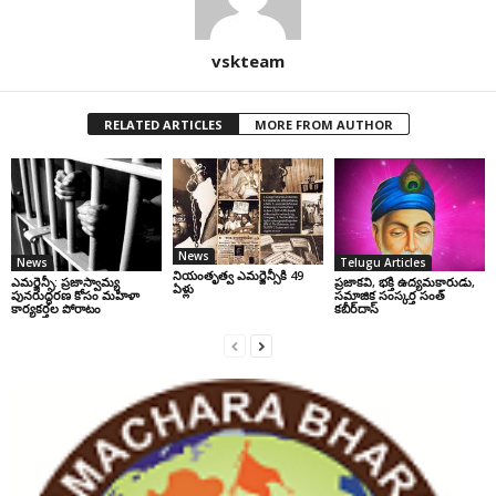
vskteam
RELATED ARTICLES
MORE FROM AUTHOR
News
News
Telugu Articles
నియంతృత్వ ఎమర్జెన్సీకి 49
ఎమర్జెన్సీ: ప్రజాస్వామ్య
ప్రజాకవి, భక్తి ఉద్యమకారుడు,
ఏళ్లు
పునరుద్ధరణ కోసం మహిళా
సమాజిక సంస్కర్త సంత్‌
కార్యకర్తల పోరాటం
కబీర్‌దాస్‌