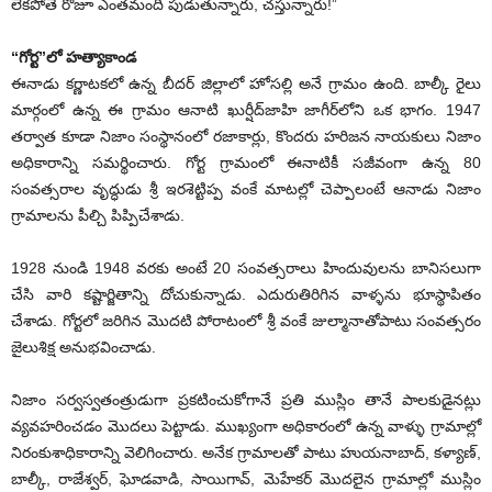
లేకపోతే రోజూ ఎంతమంది పుడుతున్నారు, చస్తున్నారు!”
“గోర్ట”లో హత్యాకాండ
ఈనాడు కర్ణాటకలో ఉన్న బీదర్ జిల్లాలో హోసల్లి అనే గ్రామం ఉంది. బాల్కీ రైలు
మార్గంలో ఉన్న ఈ గ్రామం ఆనాటి ఖుర్షీద్‌జాహి జాగీర్‌లోని ఒక భాగం. 1947
తర్వాత కూడా నిజాం సంస్థానంలో రజాకార్లు, కొందరు హరిజన నాయకులు నిజాం
అధికారాన్ని సమర్థించారు. గోర్ట గ్రామంలో ఈనాటికీ సజీవంగా ఉన్న 80
సంవత్సరాల వృద్ధుడు శ్రీ ఇరశెట్టిప్ప వంకే మాటల్లో చెప్పాలంటే ఆనాడు నిజాం
గ్రామాలను పీల్చి పిప్పిచేశాడు.
1928 నుండి 1948 వరకు అంటే 20 సంవత్సరాలు హిందువులను బానిసలుగా
చేసి వారి కష్టార్జితాన్ని దోచుకున్నాడు. ఎదురుతిరిగిన వాళ్ళను భూస్థాపితం
చేశాడు. గోర్టలో జరిగిన మొదటి పోరాటంలో శ్రీ వంకే జుల్మానాతోపాటు సంవత్సరం
జైలుశిక్ష అనుభవించాడు.
నిజాం సర్వస్వతంత్రుడుగా ప్రకటించుకోగానే ప్రతి ముస్లిం తానే పాలకుడైనట్లు
వ్యవహరించడం మొదలు పెట్టాడు. ముఖ్యంగా అధికారంలో ఉన్న వాళ్ళు గ్రామాల్లో
నిరంకుశాధికారాన్ని వెలిగించారు. అనేక గ్రామాలతో పాటు హుయనాబాద్, కళ్యాణ్,
బాల్కీ, రాజేశ్వర్, ఘోడవాడి, సాయిగావ్, మెహేకర్ మొదలైన గ్రామాల్లో ముస్లిం