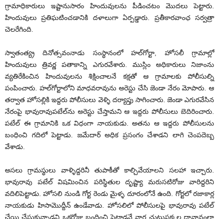
గ్రామాధికారులు ఇష్టానుసారం హిందువులను పీడించటం మొదలు పెట్టారు.
హిందువులు ప్రతిఘటించడానికి దళాలుగా ఏర్పడ్డారు. ప్రతీకారవాంఛ సర్వత్రా
చెలరేగింది.
స్వాతంత్య్ర దినోత్సవంనాడు సంస్థానంలో హల్‌గోర్టా, హోసలీ గ్రామాల్లో
హిందువులు త్రివర్ణ పతాకాన్ని ఎగురవేశారు. ముస్లిం అధికారులు నిజాంను
వ్యతిరేకించిన హిందువులను శిక్షించాలనే కక్షతో ఆ గ్రామాలకు పోలీసుల్ని
పంపించారు. హల్‌గోర్టాలోని మాధవరావును అరెస్టు చేసి జెండా నేరం మోపారు. ఆ
తర్వాత హోసల్లికి ఇద్దరు పోలీసులు వెళ్ళి దర్యాప్తు సాగించారు. జెండా ఎగురవేసిన
నేరంపై భావురావుపటేల్‌ను అరెస్టు చేస్తామని ఆ ఇద్దరు పోలీసులు బెదిరించారు.
పటేల్ ఈ గ్రామానికి ఒక విధంగా నాయకుడు. అతను ఆ ఇద్దరు పోలీసులను
బంధించి గదిలో పెట్టాడు. జమేదార్ అధిక ప్రసంగం చేశాడని లాగి చెంపదెబ్బ
వేశాడు.
అసలు గ్రామస్థులు వాళ్ళిద్దరినీ తుపాకీతో కాల్చివేయాలని సలహా ఇచ్చారు.
భావురావు పటేల్ విషమించిన పరిస్థితుల దృష్ట్యా మరుసటిరోజు వారిద్దరిని
వదిలిపెట్టాడు. హోసలి నుండి గోర్ట రెండు మైళ్ళ దూరంలోనే ఉంది. గోర్టలో రజాకార్ల
నాయకుడు హిసామొద్దీన్ ఉండేవాడు. హోసలిలో పోలీసులపై భావురావు పటేల్
చేయి చేసుకున్నాడని ఒకరోజు బంధించి పెట్టాడనే వార్త చుట్టుప్రక్కల దావానంలా