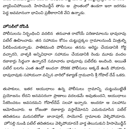
వ్యాపించిపోయింది. హిసామొద్దీన్ తాను ఆ ప్రాంతంలో ఉండగా ఇలా జరగడం
పెద్ద అవమానంగా భావించి ప్రతీకారానికి వేచి ఉన్నాడు.
హోసలీలో దోపిడీ
పోలీసులను నిర్భంధించి వదలిన తరువాత రాబోయే పరిణామాలను భావురావు
పటేల్ ఊహించాడు. తన సహాయం కోసం చుట్టుప్రక్కల గ్రామాలనుండి మిత్రుల్ని
పిలిపించుకున్నాడు. పాతికమంది పోలీసులు తనను అరెస్టు చేయడానికి గోర్ట
వచ్చారని, వాళ్ళకి అన్నివిధాలా సహాయం చేయడానికి రెండు మూడు వందల
రజాకార్లు సిద్ధంగా ఉన్నారనే సమాచారం భావురావు పటేల్‌కు అందింది. అయితే
పటేల్ బలగం ఎంత ఉందో అంచనా దొరకక పోలీసులు అక్కడే ఉండి పోయారు.
భావురావుకు సహాయంగా వచ్చిన వారిలో కళ్యాణ్ గ్రామవాసి శ్రీ గోపాల్ దేవ్ ఒకరు.
తుపాకులు, ఇతర ఆయుధాలు ఉన్న పోలీసులు గ్రామాన్ని చుట్టుముట్టితే
ప్రయోజనం లేదని అనవసరంగా ప్రాణాలు వదలడమే అవుతుందని, ఆయుధాలు
సేకరించటం అవసరమని గోపాల్‌దేవ్ సలహా ఇచ్చారు. అందరూ ఆ సలహాను
ఆమోదించారు. ఆ రోజంతా రజాకార్లు వస్తారేమోనని ఎదురుచూసిన పటేల్
తదితరులు మరుసటిరోజు జానాపూర్, సాయెగావ్ గ్రామాలకు వెళ్ళిపోయారు.
హోసల్లి నుండి పటేల్ తదితరులు వెళ్ళిపోయారనే వార్త తెలుసుకుని హిసామొద్దీన్