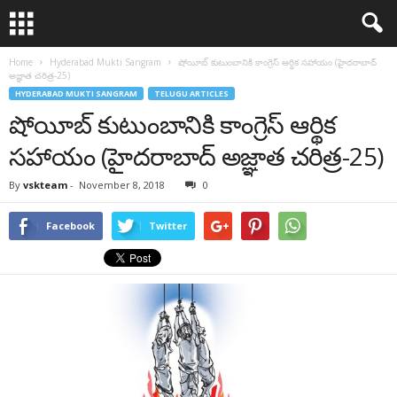
Home
Hyderabad Mukti Sangram
షోయీబ్ కుటుంబానికి కాంగ్రెస్ ఆర్థిక సహాయం (హైదరాబాద్
అజ్ఞాత చరిత్ర-25)
HYDERABAD MUKTI SANGRAM
TELUGU ARTICLES
షోయీబ్ కుటుంబానికి కాంగ్రెస్ ఆర్థిక
సహాయం (హైదరాబాద్ అజ్ఞాత చరిత్ర-25)
By
vskteam
-
November 8, 2018
0
Facebook
Twitter