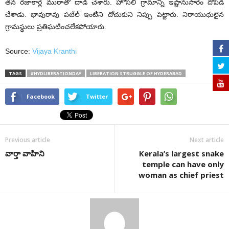
తన రజాకార్ల ముఠాతో దాడి చేశారు. హోసలి గ్రామాన్ని ఇష్టానుసారం దోపిడీ
చేశాడు. భావురావు పటేల్ ఇంటిని దోచుకుని నిప్పు పెట్టారు. నిరాయుధులైన
గ్రామస్థులు ప్రతిఘటించలేకపోయారు.
Source:
Vijaya Kranthi
TAGS
#HYDLIBERATIONDAY
LIBERATION STRUGGLE OF HYDERABAD
Facebook
Twitter
Previous article
Next article
వార్తా వాహిని
Kerala’s largest snake
temple can have only
woman as chief priest