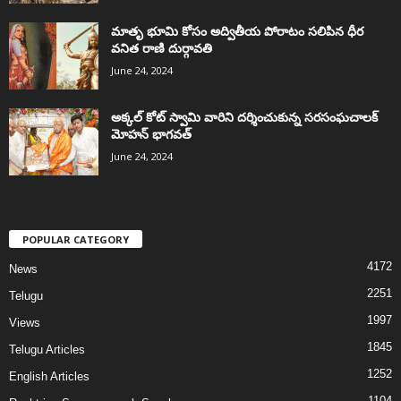
మాతృ భూమి కోసం అద్వితీయ పోరాటం సలిపిన ధీర
వనిత రాణి దుర్గావతి
June 24, 2024
అక్కల్‌ కోట్‌ స్వామి వారిని దర్శించుకున్న సరసంఘచాలక్
మోహన్ భాగవత్
June 24, 2024
POPULAR CATEGORY
4172
News
2251
Telugu
1997
Views
1845
Telugu Articles
1252
English Articles
1104