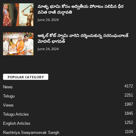
మాతృ భూమి కోసం అద్వితీయ పోరాటం సలిపిన ధీర
వనిత రాణి దుర్గావతి
June 24, 2024
అక్కల్‌ కోట్‌ స్వామి వారిని దర్శించుకున్న సరసంఘచాలక్
మోహన్ భాగవత్
June 24, 2024
POPULAR CATEGORY
4172
News
2251
Telugu
1997
Views
1845
Telugu Articles
1252
English Articles
1104
Rashtriya Swayamsevak Sangh