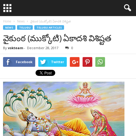
Home
News
వైకుంఠ (ముక్కోటి) ఏకాదశి విశిష్టత
NEWS
TELUGU
TELUGU ARTICLES
వైకుంఠ (ముక్కోటి) ఏకాదశి విశిష్టత
By
vskteam
-
December 28, 2017
0
Facebook
Twitter