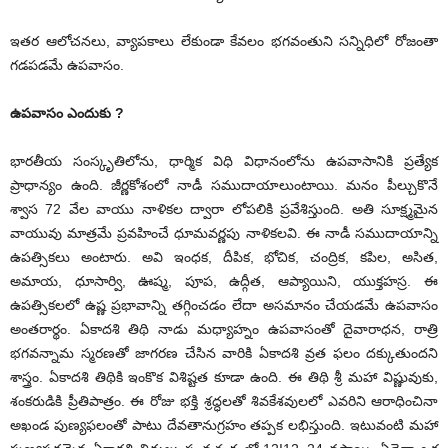
ఇతర ఆలోచనలు, వ్యాపకాలు లేకుండా కేవలం భగవంతుని సన్నిధిలో రోజంతా
గడపడమే ఉపవాసం.
ఉపవాసం ఎందుకు ?
భారతీయ సంస్కృతిలోను, ధార్మిక విధి విధానంలోను ఉపవాసానికి ప్రత్యేక
ప్రాధాన్యం ఉంది. జీర్ణకోశంలో నాడీ సముదాయాలుంటాయి. మనం పీల్చుకొనే
శ్వాస 72 వేల వాయు నాళికల ద్వారా లోపలికి ప్రవేశిస్తుంది. అతి సూక్ష్మమైన
వాయువు మాత్రమే ప్రవహించే ధూమవర్ణపు నాళికలవి. ఈ నాడీ సముదాయాన్ని
ఉపత్సికలు అంటారు. అవి ఇంధక, దీపిక, భోచిక, చంద్రిక, కపిల, అసిత,
అమాయ, ధూసార్వి, ఊష్మ, పూప, ఉద్గీత, ఆప్యాయిని, యుక్తహస్ర. ఈ
ఉపత్సికలలో ఉష్ణ ప్రభావాన్ని తగ్గించడం లేదా అసమానం చేయడమే ఉపవాసం
అంతరార్థం. ఏకాదశి తిథి నాడు మధ్యాహ్నం ఉపవాసంతో దైవారాధన, రాత్రి
భగవన్నామ స్మరణతో జాగరణ చేసిన వారికి ఏకాదశి వ్రత ఫలం దక్కుతుందని
శాస్త్రం. ఏకాదశి తిథికి ఇంకొక విశిష్టత కూడా ఉంది. ఈ తిథి శ్రీ మహా విష్ణువుకు,
శంకరుడికి ప్రీతిపాత్రం. ఈ రోజు భక్తి శ్రద్ధలతో శివకేశవులలో ఎవరిని ఆరాధించినా
అఖండ పుణ్యఫలంతో పాటు దేవతానుగ్రహం తప్పక లభిస్తుంది. ఇటువంటి మహా