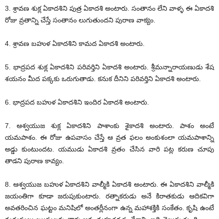
3. శ్రావణ శుక్ల ఏకాదశిని పుత్ర ఏకాదశి అంటారు. సంతానం లేని వాళ్ళ ఈ ఏకాదశి
రోజు వ్రతాన్ని చేస్తే సంతానం లుగుతుందని పురాణ వాక్యం.
4. శ్రావణ బహుళ ఏకాదశిని కామద ఏకాదశి అంటారు.
5. భాద్రపద శుక్ల ఏకాదశిని పరివర్తిని ఏకాదశి అంటారు. శ్రీమన్నారాయణుడు శేష
శయనం మీద పక్కకు ఒరుగుతాడు. కనుక దీనిని పరివర్తిని ఏకాదశి అంటారు.
6. భాద్రపద బహుళ ఏకాదశిని ఇందిర ఏకాదశి అంటారు.
7. ఆశ్వయుజ శుక్ల ఏకాదశిని పాశాంకు శైకాదశి అంటారు. పాశం అంటే
యమపాశం. ఈ రోజు ఉపవాసం చేస్తే ఆ వ్రత ఫలం అంకుశంలా యమపాశాన్ని
అడ్డు కుంటుందట. యముడు ఏకాదశి వ్రతం చేసిన వారి పట్ల కరుణ చూపు
తాడని పురాణ కావ్యం.
8. ఆశ్వయుజ బహుళ ఏకాదశిని వాల్మీకి ఏకాదశి అంటారు. ఈ ఏకాదశిని వాల్మీకి
జయంతిగా కూడా జరుపుకుంటారు. రత్నాకరుడు అనే కిరాతకుడు ఆదికవిగా
అవతరించిన ఘట్టం మనిషిలో అంతర్లీనంగా ఉన్న మహాశక్తికి సంకేతం. కృషి ఉంటే