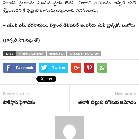
ఏకాదశి వ్రతాలను మించిన వ్రతం లేదని, ఏకాదశి ఉపవాసం అన్నిటి కంటే
శ్రేష్ఠమైందని శ్రీ కృష్ణ భగవానుడు ధర్మరాజుకు వినిపించాడు.
– ఎస్‌.వి.ఎస్‌. భగవానులు, విశ్రాంత డివిజనల్‌ ఇంజనీరు, ఎ.పి.ట్రాన్స్‌కో, ఒంగోలు
(జాగృతి సౌజన్యం తో)
TAGS
HINDU CALENDER
HINDUTVA
VAIKUNTA EKADASHI
Facebook
Twitter
Previous article
Next article
పాకిస్తాన్ పైశాచికం
తలాక్‌ బిల్లుకు లోక్‌సభ ఆమోదం