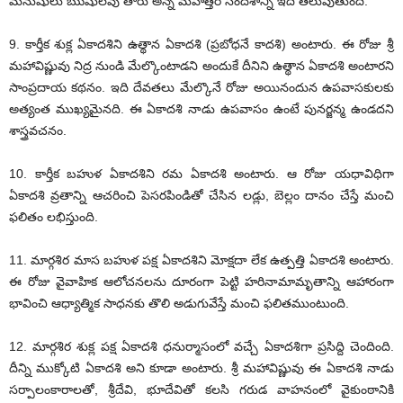
మనుషులు ఋషులవు తారు అన్న మహత్తర సందేశాన్ని ఇది తెలుపుతుంది.
9. కార్తీక శుక్ల ఏకాదశిని ఉత్థాన ఏకాదశి (ప్రబోధనే కాదశి) అంటారు. ఈ రోజు శ్రీ
మహావిష్ణువు నిద్ర నుండి మేల్కొంటాడని అందుకే దీనిని ఉత్థాన ఏకాదశి అంటారని
సాంప్రదాయ కథనం. ఇది దేవతలు మేల్కొనే రోజు అయినందున ఉపవాసకులకు
అత్యంత ముఖ్యమైనది. ఈ ఏకాదశి నాడు ఉపవాసం ఉంటే పునర్జన్మ ఉండదని
శాస్త్రవచనం.
10. కార్తీక బహుళ ఏకాదశిని రమ ఏకాదశి అంటారు. ఆ రోజు యధావిధిగా
ఏకాదశి వ్రతాన్ని ఆచరించి పెసరపిండితో చేసిన లడ్లు, బెల్లం దానం చేస్తే మంచి
ఫలితం లభిస్తుంది.
11. మార్గశిర మాస బహుళ పక్ష ఏకాదశిని మోక్షదా లేక ఉత్పత్తి ఏకాదశి అంటారు.
ఈ రోజు వైవాహిక ఆలోచనలను దూరంగా పెట్టి హరినామామృతాన్ని ఆహారంగా
భావించి ఆధ్యాత్మిక సాధనకు తొలి అడుగువేస్తే మంచి ఫలితముంటుంది.
12. మార్గశిర శుక్ల పక్ష ఏకాదశి ధనుర్మాసంలో వచ్చే ఏకాదశిగా ప్రసిద్ది చెందింది.
దీన్ని ముక్కోటి ఏకాదశి అని కూడా అంటారు. శ్రీ మహావిష్ణువు ఈ ఏకాదశి నాడు
సర్పాలంకారాలతో, శ్రీదేవి, భూదేవితో కలసి గరుడ వాహనంలో వైకుంఠానికి