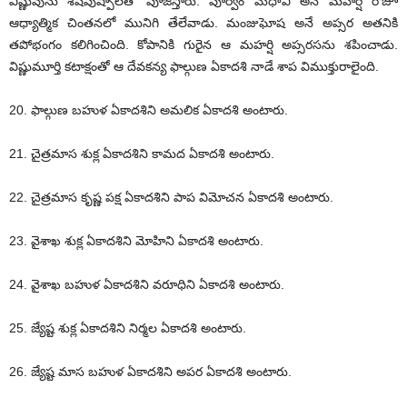
విష్ణువును శేషపుష్పాలతో పూజిస్తారు. పూర్వం మేధావి అనే మహర్షి రోజూ
ఆధ్యాత్మిక చింతనలో మునిగి తేలేవాడు. మంజుఘోష అనే అప్సర అతనికి
తపోభంగం కలిగించింది. కోపానికి గురైన ఆ మహర్షి అప్సరసను శపించాడు.
విష్ణుమూర్తి కటాక్షంతో ఆ దేవకన్య ఫాల్గుణ ఏకాదశి నాడే శాప విముక్తురాలైంది.
20. ఫాల్గుణ బహుళ ఏకాదశిని అమలిక ఏకాదశి అంటారు.
21. చైత్రమాస శుక్ల ఏకాదశిని కామద ఏకాదశి అంటారు.
22. చైత్రమాస కృష్ణ పక్ష ఏకాదశిని పాప విమోచన ఏకాదశి అంటారు.
23. వైశాఖ శుక్ల ఏకాదశిని మోహిని ఏకాదశి అంటారు.
24. వైశాఖ బహుళ ఏకాదశిని వరూధిని ఏకాదశి అంటారు.
25. జ్యేష్ట శుక్ల ఏకాదశిని నిర్మల ఏకాదశి అంటారు.
26. జ్యేష్ట మాస బహుళ ఏకాదశిని అపర ఏకాదశి అంటారు.