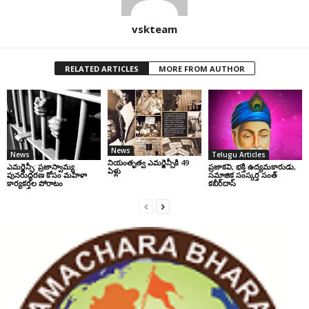
vskteam
RELATED ARTICLES
MORE FROM AUTHOR
News
News
Telugu Articles
నియంతృత్వ ఎమర్జెన్సీకి 49
ఎమర్జెన్సీ: ప్రజాస్వామ్య
ప్రజాకవి, భక్తి ఉద్యమకారుడు,
ఏళ్లు
పునరుద్ధరణ కోసం మహిళా
సమాజిక సంస్కర్త సంత్‌
కార్యకర్తల పోరాటం
కబీర్‌దాస్‌