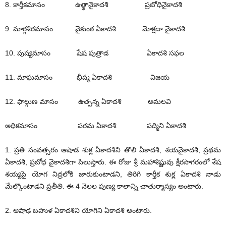
8. కార్తీకమాసం ఉత్థానైకాదశి ప్రబోధినైకాదశి
9. మార్గశిరమాసం వైకుంఠ ఏకాదశి మోక్షదా నైకాదశి
10. పుష్యమాసం షేష పుత్రాడ ఏకాదశి సఫల
11. మాఘమాసం భీష్మ ఏకాదశి విజయ
12. ఫాల్గుణ మాసం ఉత్పన్న ఏకాదశి అమలవి
అధికమాసం పరమ ఏకాదశి పద్మిని ఏకాదశి
1. ప్రతి సంవత్సరం ఆషాడ శుక్ల ఏకాదశిని తొలి ఏకాదశి, శయనైకాదశి, ప్రథమ
ఏకాదశి, ప్రబోధ నైకాదశిగా పిలుస్తారు. ఈ రోజు శ్రీ మహాశిష్ణువు క్షీరసాగరంలో శేష
శయ్యపై యోగ నిద్రలోకి జారుకుంటాడని, తిరిగి కార్తీక శుక్ల ఏకాదశి నాడు
మేల్కొంటాడని ప్రతీతి. ఈ 4 నెలల పుణ్య కాలాన్ని చాతుర్మాస్యం అంటారు.
2. ఆషాఢ బహుళ ఏకాదశిని యోగిని ఏకాదశి అంటారు.