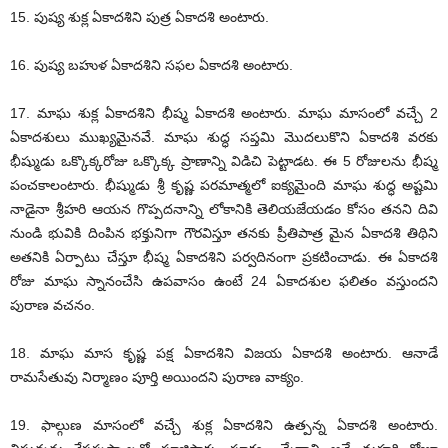
15. పుష్య శుక్ల ఏకాదశిని పుత్ర ఏకాదశి అంటారు.
16. పుష్య బహుళ ఏకాదశిని సఫల ఏకాదశి అంటారు.
17. మాఘ శుక్ల ఏకాదశిని భీష్మ ఏకాదశి అంటారు. మాఘ మాసంలో వచ్చే 2
ఏకాదశులు ముఖ్యమైనవే. మాఘ శుద్ధ సప్తమి మొదలుకొని ఏకాదశి వరకు
భీష్ముడు ఒక్కొక్కరోజు ఒక్కొక్క ప్రాణాన్ని విడిచి పెట్టాడట. ఈ 5 రోజులను భీష్మ
పంచకాలంటారు. భీష్ముడు శ్రీ కృష్ణ పరమాత్మలో ఐక్యమైంది మాఘ శుద్ధ అష్టమి
నాడైనా శ్రీహరి ఆయన గొప్పదనాన్ని లోకానికి తెలియజేయడం కోసం తనని దివి
నుండి భువికి దింపిన భక్తునిగా గౌరవిస్తూ తనకు ప్రీతిపాత్ర మైన ఏకాదశి తిథిని
అతనికి ఏర్పాటు చేస్తూ భీష్మ ఏకాదశిని పర్వదినంగా ప్రకటించాడు. ఈ ఏకాదశి
రోజు మాఘ స్నానంచేసి ఉపవాసం ఉంటే 24 ఏకాదశుల ఫలితం వస్తుందని
పురాణ వచనం.
18. మాఘ మాస కృష్ణ పక్ష ఏకాదశిని విజయ ఏకాదశి అంటారు. ఆనాడే
రామసేతువు నిర్మాణం పూర్తి అయిందని పురాణ వాక్యం.
19. ఫాల్గుణ మాసంలో వచ్చే శుక్ల ఏకాదశిని ఉత్పన్న ఏకాదశి అంటారు.