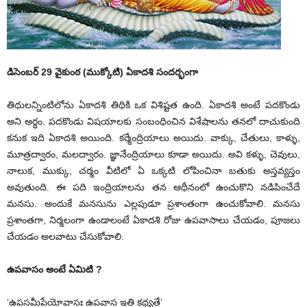
డిసెంబర్‌ 29 వైకుంఠ (ముక్కోటి) ఏకాదశి సందర్భంగా
తిథులన్నింటిలోను ఏకాదశి తిథికి ఒక విశిష్టత ఉంది. ఏకాదశి అంటే పదకొండు
అని అర్థం. పదకొండు విషయాలకు సంబంధించిన విశేషాలను తనలో దాచుకుంది
కనుక ఇది ఏకాదశి అయింది. కర్మేంద్రియాలు అయిదు. వాక్కు, చేతులు, కాళ్ళు,
మూత్రద్వారం, మలద్వారం. జ్ఞానేంద్రియాలు కూడా అయిదు. అవి కళ్ళు, చెవులు,
నాలుక, ముక్కు, చర్మం వీటిలో ఏ ఒక్కటి లోపించినా బతుకు అస్తవ్యస్తం
అవుతుంది. ఈ పది ఇంద్రియాలను తన ఆధీనంలో ఉంచుకొని నడిపించేదే
మనసు. అందుకే మనసును ఎల్లపుడూ ప్రశాంతంగా ఉంచుకోవాలి. మనసు
ప్రశాంతగా, నిర్మలంగా ఉండాలంటే ఏకాదశి రోజు ఉపవాసాలు చేయడం, పూజలు
చేయడం అలవాటు చేసుకోవాలి.
ఉపవాసం అంటే ఏమిటి ?
‘ఉపసమీపేయోవాసః ఉపవాస ఇతి కథ్యతే’