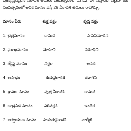
పుణ్యప్రదమైన ఏకాదశి తిథులు సంవత్సరంలో 12I12=24 వస్తాయి. ఏదైనా ఒక
సంవత్సరంలో అధిక మాసం వస్తే 26 ఏకాదశి తిథులు రావొచ్చు.
మాసం పేరు శుక్ల పక్షం కృష్ణ పక్షం
1. చైత్రమాసం కామద పాపవిమోచన
2. వైశాఖమాసం మోహిని వరూధిని
3. జ్యేష్ట మాసం నిర్జల అపద
4. ఆషాఢం శయనైకాదశి యోగిని
5. శ్రావణ మాసం పుత్ర ఏకాదశి కామద
6. భాద్రపద మాసం పరివర్తన ఇందిర
7. ఆశ్వయుజ మాసం పాశంకుశైకాదశి వాల్మీకి