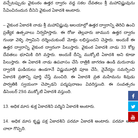
వచ్చేటప్పుడు వైకుంఠం ఉత్తర ద్వారం వద్ద సకల దేవతలు శ్రీ మహావిష్ణువును
సేవించినందున దీనిని వైకుంఠ ఏకాదశి అంటారు.
– వైకుంఠ ఏకాదశి నాడు శ్రీ మహావిష్ణువు ఆలయాల్లో ఉత్తర ద్వారాన్ని తెరిచి ఉంచి
ప్రత్యేక ఉత్సవాలు నిర్వహిస్తారు. ఈ రోజు తెల్లవారు జామున ఉత్తర ద్వారం
గుండా వెళ్ళి స్వామిని దర్శించుకుంటే మోక్షం లభిస్తుందని చెప్తారు. అందుకే ఈ
ఉత్తర ద్వారాన్ని వైకుంఠ ద్వారంగా పిలుస్తారు. వైకుంఠ ఏకాదశి నాడు 33 కోట్ల
దేవతలు భూమికి దిగి వస్తారు. అందుకే దీన్ని ముక్కోటి ఏకాదశి అని కూడా
పిలుస్తారు. ఈ ఏకాదశి నాడు ఉపవాసం చేసి రాత్రికి జాగరణ ఉండి మరునాడు
ద్వాదశి ఘడియలు ఉండగానే విష్ణుమూర్తికి పూజ చేసి, నైవేద్యం సమర్పించి
ఏకాదశి వ్రతాన్ని పూర్తి చేస్తే మంచిది. ఈ ఏకాదశి వ్రత మహిమను శివుడు
పార్వతికి స్వయంగా చెప్పాడని పద్మపురాణం వివరిస్తుంది. ఈ సంవత్సరం
డిసెంబర్‌ 29న ముక్కోటి ఏకాదశి వస్తుంది.
13. అధిక మాస శుక్ల ఏకాదశిని పద్మిని ఏకాదశి అంటారు.
14. అధిక మాస కృష్ణ పక్ష ఏకాదశిని పరమా ఏకాదశి అంటారు. పరమా అంటే
చాలా గొప్పది.