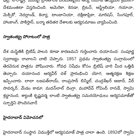
ఢిల్లీ, సౌరాష్ట్ర, ముంబై ప్రాంతాలకే పరిమితమైన ఆర్య సమాజ ఉద్యమం క్రమంగా
దేశమంతటా విస్తరించింది. అమెరికా, కెనడా, బ్రిటన్‌, ఆ‌స్ట్రేలియా, గయానా,
మెక్సికో, నెదర్లాండ్‌, ‌కెన్యా, టాంజానియా, దక్షిణాఫ్రికా, మారిషస్‌, ‌సింగపూర్‌,
‌హాంకాంగ్‌, ‌పాకిస్తాన్‌, ‌బర్మా తదితర దేశాలకు ఆర్యసమాజం వ్యాపించింది.
స్వాతంత్య్ర పోరాటంలో పాత్ర
దేశ దుస్థితికి బ్రిటిష్‌ ‌పాలన కూడా కారణమని గుర్తించారు దయానంద. సంపూర్ణ
స్వరాజ్యం రావాలని చాటి చెప్పారు. 1857 ప్రథమ స్వాతంత్య్ర సంగ్రామంలో
తెరవెనుక పాత్రను పోషించారు. గోవధ నిషేధం కోసం బ్రిటిష్‌ ‌వారి మీద ఒత్తిడి
తెచ్చారు. దయానంద ఆర్యవీర్‌ ‌దళ్‌ ‌ప్రారంభించి యోగ, ఆత్మరక్షణ శిక్షణ
ఇప్పించారు. లాలా లజపత్‌రాయ్‌, ‌రాంప్రసాద్‌ ‌బిస్మిల్‌, ‌చంద్రశేఖర్‌ ఆజాద్‌, ‌వీర్‌
‌సావర్కర్‌, ‌మేడం కామా, మదన్‌లాల్‌ ‌దింగ్రా, మహాదేవ్‌ ‌గోవింద్‌ ‌రానడే, స్వామి
శ్రద్ధానంద, శ్యాంజీ కృష్ణవర్మ లాంటి స్వాతంత్య్ర సమరయోధులు ఆర్యసమాజ్‌తో
స్ఫూర్తిని పొందినవారే.
హైదరాబాద్‌ ‌విమోచనలో
హైదరాబాద్‌ ‌సంస్థాన విముక్తిలో ఆర్యసమాజ్‌ ‌పాత్ర చాలా ఉంది. 1892లో స్వామి