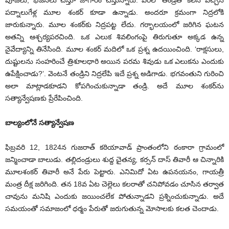
పూజలు, భజనలు చేస్తూ జాగారం చేస్తున్నారు. వీరిలో తండ్రితో కలిసి వచ్చిన
పద్నాలుగేళ్ల మూల శంకర్‌ ‌కూడా ఉన్నాడు. అందరూ క్రమంగా నిద్రలోకి
జారుకున్నారు. మూల శంకర్‌కు నిద్రపట్ట లేదు. గర్భాలయంలో జరిగిన ఘటన
అతన్ని ఆశ్చర్యపరచింది. ఒక ఎలుక శివలింగంపై తిరుగుతూ అక్కడ ఉన్న
నైవేద్యాన్ని తినేసింది. మూల శంకర్‌ ‌మదిలో ఒక ప్రశ్న ఉదయించింది. ‘రాక్షసులు,
దుష్టులను సంహరించే త్రిశూలధారి అయిన పరమ శివుడు ఒక ఎలుకను ఎందుకు
ఉపేక్షించాడు?’. వెంటనే తండ్రిని నిద్రలేపి ఇదే ప్రశ్న అడిగాడు. భగవంతుని గురించి
అలా మాట్లాడకూడని కోపగించుకున్నాడా తండ్రి. అదే మూల శంకర్‌ను
సత్యాన్వేషణకు ప్రేరేపించింది.
బాల్యంలోనే సత్యాన్వేషణ
ఫిబ్రవరి 12, 1824న గుజరాత్‌ ‌కఠియావాడ్‌ ‌ప్రాంతంలోని ఠంకారా గ్రామంలో
జన్మించాడా బాలుడు. తల్లిదండ్రులు శుద్ద చైతన్య, కర్సన్‌ ‌దాస్‌ ‌తివారీ ఆ చిన్నారికి
మూలశంకర్‌ ‌తివారీ అనే పేరు పెట్టారు. ఎనిమిదో ఏట ఉపనయనం, గాయత్రీ
మంత్ర దీక్ష జరిగింది. తన 18వ ఏట చెల్లెలు కలరాతో చనిపోవడం చూసిన తర్వాత
చావును మనిషి ఎందుకు జయించలేక పోతున్నాడని ప్రశ్నించుకున్నాడు. అదే
సమయంతో సమాజంలో ధర్మం పేరుతో జరుగుతున్న మోసాలకు కలత చెందాడు.