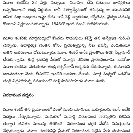
మూల శంకర్‌కు 22 ఏళ్లు వచ్చాయి. వివాహం చేసి కుటుంబ బాధ్యతలు
అప్పగించాలని తండ్రి నిర్ణయం. కానీ సత్వాన్వేషణతో తపిస్తున్న ఆ యువకునికి
ఐహిక సుఖ బంధాలు ఇష్టం లేదు. కాశీ వెళ్లి వ్యాకరణం, జ్యోతిషం, వైద్యం చదువు
కోవాలని నిర్ణయించుకున్నాడు. 1846లో ఇంటి నుంచి పారిపోయాడు.
మూల శంకర్‌కు మార్గమధ్యలో కొందరు సాధువులు కలిస్తే తన అన్వేషణ గురించి
చెప్పాడు. ఆధ్యాత్మిక చింతన కోసం ప్రయత్నిస్తున్న నీకు ఇవన్నీ ఎందుకంటూ
అతని ఆభరణాలు దోచుకున్నారు. మూల శంకర్‌ అనేక ప్రాంతాలు తిరిగి సిద్దాపూర్‌
‌చేరుకున్నాడు. శుద్ధ చైతన్య పేరుతో సన్యాస జీవితం ప్రారంభించాడు. ఒకరోజు
మూల శంకరను వెతుకుతూ తండ్రి కర్సన్‌దాస్‌ అక్కడకు చేరుకున్నాడు. కుమారుని
బలవంతంగా వెంట తీసుకొని ఇంటికి బయలు దేరాడు. మార్గ మధ్యలో ఒకచోట
తండ్రి నిద్రపోతున్న సమయంలో మళ్లీ పారిపోయాడు మూల శంకర్‌.
‌విరజానంద దర్శనం
మూల శంకర్‌ ‌తన ప్రయాణంలో ఎంతో మంది యోగులు, మహర్షులను కలసి అనేక
విద్యలు నేర్చుకున్నాడు. మధురలో మహర్షి విరజానంద సరస్వతిని కలిసిన
తర్వాత జీవితం మలుపు తిరిగింది. విరజానంద దగ్గర వేదోప నిషత్తులను
నేర్చకున్నాడు. మూల శంకరునిపై ప్రేమతో విరజానంద పెట్టిన పేరు దయానంద