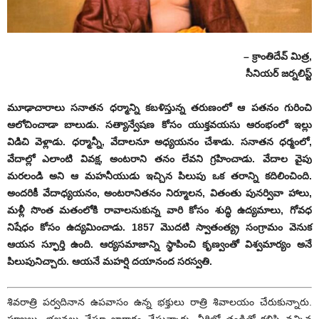
– క్రాంతిదేవ్‌ ‌మిత్ర,
సీనియర్‌ ‌జర్నలిస్ట్
మూఢాచారాలు సనాతన ధర్మాన్ని కబళిస్తున్న తరుణంలో ఆ పతనం గురించి
ఆలోచించాడా బాలుడు. సత్యాన్వేషణ కోసం యుక్తవయసు ఆరంభంలో ఇల్లు
విడిచి వెళ్లాడు. ధర్మాన్నీ, వేదాలనూ అధ్యయనం చేశాడు. సనాతన ధర్మంలో,
వేదాల్లో ఎలాంటి వివక్ష, అంటరాని తనం లేవని గ్రహించాడు. వేదాల వైపు
మరలండి అని ఆ మహనీయుడు ఇచ్చిన పిలుపు ఒక తరాన్ని కదిలించింది.
అందరికీ వేదాధ్యయనం, అంటరానితనం నిర్మూలన, వితంతు పునర్వివా హాలు,
మళ్లీ సొంత మతంలోకి రావాలనుకున్న వారి కోసం శుద్ధి ఉద్యమాలు, గోవధ
నిషేధం కోసం ఉద్యమించాడు. 1857 మొదటి స్వాతంత్య్ర సంగ్రామం వెనుక
ఆయన స్ఫూర్తి ఉంది. ఆర్యసమాజాన్ని స్థాపించి కృణ్వంతో విశ్వమార్యం అనే
పిలుపునిచ్చారు. ఆయనే మహర్షి దయానంద సరస్వతి.
శివరాత్రి పర్వదినాన ఉపవాసం ఉన్న భక్తులు రాత్రి శివాలయం చేరుకున్నారు.