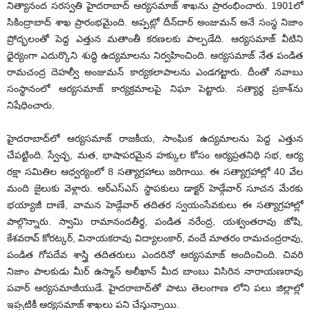
నిత్యానంద సరస్వతి హైదరాబాద్‌ ఆర్యసమాజ్‌ ‌శాఖను ప్రారంభించారు. 1901లో
సికింద్రాబాద్‌ ‌శాఖ ప్రారంభమైంది. అప్పట్లో దీన్‌దార్‌ అం‌జుమన్‌ అనే సంస్థ నిజాం
ప్రోద్భలంతో పెద్ద ఎత్తున మతాంతీ కరణలకు పాల్పడేది. ఆర్యసమాజ్‌ ‌వీటిని
ధైర్యంగా ఎదుర్కొని శుద్ధి ఉద్యమాలను నిర్వహించింది. ఆర్యసమాజ్‌ ‌నేత పండిత
రామచంద్ర దెహల్వీ అంజుమన్‌ ‌కార్యకలాపాలను ఎండగట్టారు. దీంతో నవాబు
సంస్థానంలో ఆర్యసమాజ్‌ ‌కార్యక్రమాలపై నిఘా పెట్టారు. సత్యార్థ ప్రకాశ్‌ను
నిషేధించారు.
హైదరాబాద్‌లో ఆర్యసమాజ్‌ ‌రాజకీయ, సాంఘిక ఉద్యమాలను పెద్ద ఎత్తున
చేపట్టింది. స్వేచ్ఛ, మత, భాషాపరమైన హక్కుల కోసం ఆర్యప్రతనిధి సభ, ఆర్య
రక్షా సమితిల ఆధ్వర్యంలో 8 సత్యాగ్రహాలు జరిగాయి. ఈ సత్యాగ్రహాల్లో 40 వేల
మంది జైలుకు వెళ్లారు. ఆర్‌ఎస్‌ఎస్‌ ‌స్థాపకులు డాక్టర్‌ ‌హెడ్గేవార్‌ ‌సూచన మేరకు
భయ్యాజీ దాణే, వామన హెడ్గేవార్‌ ‌తదితర స్వయంసేవకులు ఈ సత్యాగ్రహాల్లో
పాల్గొన్నారు. స్వామి రామానందతీర్థ, పండిత నరేంద్ర, యశ్వంతరావు జోషి,
కేశవరావ్‌ ‌కోరట్కర్‌, ‌వినాయకరావు విద్యాలంకార్‌, ‌వందే మాతరం రామచంద్రరావు,
పండిత గోపదేవ శాస్త్రి తదితరులు ఎందరినో ఆర్యసమాజ్‌ అం‌దించింది. చివరి
నిజాం పాలకుడు మీర్‌ ఉస్మాన్‌ అలీఖాన్‌ ‌మీద బాంబు విసిరిన నారాయణరావు
పవార్‌ ఆర్యసమాజీయుడే. హైదరాబాద్‌తో పాటు తెలంగాణ లోని పలు జిల్లాల్లో
ఇప్పటికీ ఆర్యసమాజ్‌ ‌శాఖలు పని చేస్తున్నాయి.