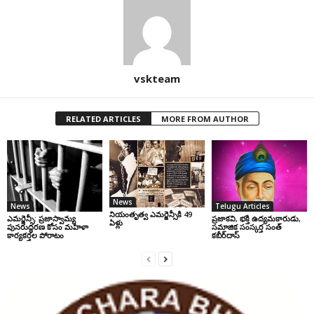
vskteam
RELATED ARTICLES
MORE FROM AUTHOR
News
News
Telugu Articles
నియంతృత్వ ఎమర్జెన్సీకి 49
ఎమర్జెన్సీ: ప్రజాస్వామ్య
ప్రజాకవి, భక్తి ఉద్యమకారుడు,
ఏళ్లు
పునరుద్ధరణ కోసం మహిళా
సమాజిక సంస్కర్త సంత్‌
కార్యకర్తల పోరాటం
కబీర్‌దాస్‌