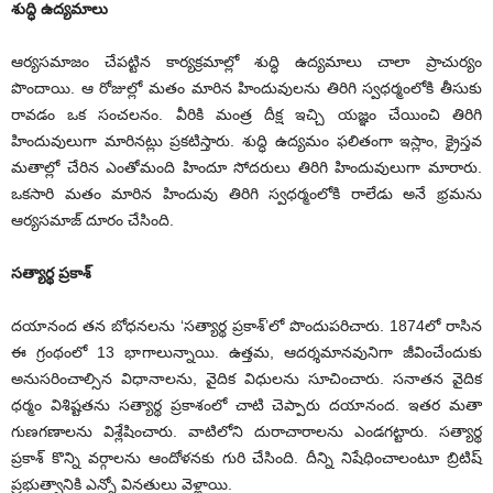
శుద్ధి ఉద్యమాలు
ఆర్యసమాజం చేపట్టిన కార్యక్రమాల్లో శుద్ధి ఉద్యమాలు చాలా ప్రాచుర్యం
పొందాయి. ఆ రోజుల్లో మతం మారిన హిందువులను తిరిగి స్వధర్మంలోకి తీసుకు
రావడం ఒక సంచలనం. వీరికి మంత్ర దీక్ష ఇచ్చి యజ్ఞం చేయించి తిరిగి
హిందువులుగా మారినట్లు ప్రకటిస్తారు. శుద్ధి ఉద్యమం ఫలితంగా ఇస్లాం, క్రైస్తవ
మతాల్లో చేరిన ఎంతోమంది హిందూ సోదరులు తిరిగి హిందువులుగా మారారు.
ఒకసారి మతం మారిన హిందువు తిరిగి స్వధర్మంలోకి రాలేడు అనే భ్రమను
ఆర్యసమాజ్‌ ‌దూరం చేసింది.
సత్యార్థ ప్రకాశ్‌
‌దయానంద తన బోధనలను ‘సత్యార్థ ప్రకాశ్‌’‌లో పొందుపరిచారు. 1874లో రాసిన
ఈ గ్రంథంలో 13 భాగాలున్నాయి. ఉత్తమ, ఆదర్శమానవునిగా జీవించేందుకు
అనుసరించాల్సిన విధానాలను, వైదిక విధులను సూచించారు. సనాతన వైదిక
ధర్మం విశిష్టతను సత్యార్థ ప్రకాశంలో చాటి చెప్పారు దయానంద. ఇతర మతా
గుణగణాలను విశ్లేషించారు. వాటిలోని దురాచారాలను ఎండగట్టారు. సత్యార్థ
ప్రకాశ్‌ ‌కొన్ని వర్గాలను ఆందోళనకు గురి చేసింది. దీన్ని నిషేధించాలంటూ బ్రిటిష్‌
‌ప్రభుత్వానికి ఎన్నో వినతులు వెళ్లాయి.