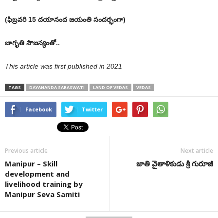
(ఫిబ్రవరి 15 దయానంద జయంతి సందర్భంగా)
జాగృతి సౌజ‌న్యంతో..
This article was first published in 2021
TAGS
DAYANANDA SARASWATI
LAND OF VEDAS
VEDAS
Facebook
Twitter
Previous article
Next article
Manipur – Skill
జాతి వైతాళికుడు శ్రీ గురూజీ
development and
livelihood training by
Manipur Seva Samiti