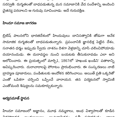
సరస్వతి. రుగ్మతలతో బాధపడుతున్న మన సమాజానికి వేద సందేశాన్ని అందించి
చైతన్య పరచాలని ఆ గురువు సూచించాడు. అదే గురుదక్షిణ.
హిందూ సమాజ జాగరణ
బ్రిటిష్‌ ‌పాలనలోని భారతదేశంలో హిందువులు బానిసత్వానికి తోడుగా అనేక
సామాజిక రుగ్మతలతో బాధపడుతున్నారు. ప్రపంచానికి జ్ఞానభిక్ష పెట్టిన దేశం,
సనాతన ధర్మం ఇప్పుడు స్వీయ నాశనం దిశగా వెళ్లడాన్ని చూసి చలించిపోయాడు
దయానందుడు. ఈ దురావస్థల నుంచి బయటకు తీసుకురావడం ఎలా అని
ఆలోచించారు. ఈ ప్రయత్నంలో మార్చి1, 1867లో ‘పాఖండ ఖండిని’ పతాకాన్ని
ఆవిష్కరించారు. దురాచారాలపై పోరాటం ప్రారంభించారు. ఈ సంస్కరణలు నాటి
బ్రాహ్మణ పూజారులు, పండితులకు ఆందోళన కలిగించాయి. అయితే ప్రతి ఒక్కరితో
ఎంతో ఒపికగా చర్చించి ఒప్పించే వారాయన. తన పర్యటనలో స్వామిజీ
ఎంతోమంది శిష్యులను సమకూర్చుకున్నారు.
ఆర్యసమాజ్‌ ‌స్థాపన
హిందూ సమాజంలో అజ్ఞానం, మూఢ నమ్మకాలు, అంధ విశ్వాసాలతో కూడిన