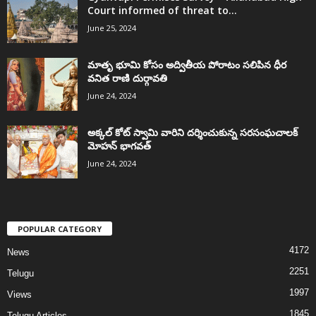
Court informed of threat to...
June 25, 2024
మాతృ భూమి కోసం అద్వితీయ పోరాటం సలిపిన ధీర
వనిత రాణి దుర్గావతి
June 24, 2024
అక్కల్‌ కోట్‌ స్వామి వారిని దర్శించుకున్న సరసంఘచాలక్
మోహన్ భాగవత్
June 24, 2024
POPULAR CATEGORY
4172
News
2251
Telugu
1997
Views
1845
Telugu Articles