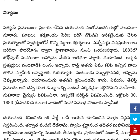
నిర్యాణం
సత్యమే ప్రమాణంగా ప్రచారం చేసిన దయానంద ఎంతోమందికి కంట్లో నలుసుగా
మారారు. పూజలు, కర్మకాండల పేరిట జరిగే దోపిడీని అరికట్టేందుకు చేసిన
ప్రయత్నాలతో స్వధర్మంలోనే కొన్ని వర్గాలు కక్షగట్టాయి. ఎన్నోసార్లు విషప్రయోగాలు
జరిగినా హఠయోగం ద్వారా ప్రాణాపాయం నుంచి బయటపడ్డారు. 1883లో
జోధ్‌పూర్‌ ‌మహారాజా ఆహ్వానం మేరకు అతిథిగా వెళ్లారు దయానంద. అక్కడి
ప్రత్యర్థులు వంటవాడికి లంచం ఇచ్చారు. రాత్రి అతడు విషం కలిపి ఇచ్చిన పాలు
తాగిన స్వామీజీ అస్వస్థతకు గురయ్యారు. వంటవాడు పశ్చాత్తాపపడి, తప్పును
చెప్పుకున్నాడు. దయానందుడు అతడిని క్షమించడమే కాదు, విషయం తెలిస్తే
ప్రమాదం అని చెప్పి కొంత డబ్బు ఇచ్చి వెంటనే ఎక్కడికైనా వెళ్లిపోమని పంపేశారు.
మహారాజు వైద్యుని పిలిపించినా, అప్పటికే పరిస్థితి విషమించింది. అక్టోబర్‌ 30,
1883 (‌దీపావళి)న ఓంకార నాదంతో మహా సమాధి పొందారు స్వామీజీ.
దయానంద జీవించింది 59 ఏళ్లే. కానీ ఆయన చూపించిన మార్గం విప్లవంలా
విస్తరించింది. తర్వాత పండిట్‌ ‌లేఖ్‌రామ్‌, ‌స్వామి శ్రద్ధానంద తదితర మహనీయులు
ఆర్యసమాజ ఉద్యమాన్ని ముందుకు తీసుకెళ్లారు. ప్రారంభంలో పంజాబ్‌, ‌హర్యానా,