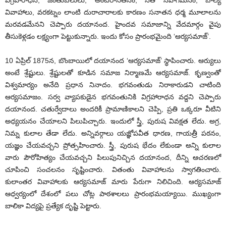
విగ్రహారాధన, జంతుబలులు, అంటరానితనం, సతీ సహగమనం, బాల్య
వివాహాలు, వరకట్నం లాంటి దురాచారాలకు కారణం సనాతన ధర్మ మూలాలను
మరవడమేనని చెప్పారు దయానంద. హైందవ సమాజాన్ని వేదమార్గం వైపు
తీసుకెళ్లడం లక్ష్యంగా పెట్టుకున్నారు. ఇందు కోసం ప్రారంభమైంది ‘ఆర్యసమాజ్‌’.
10 ఏ‌ప్రిల్‌ 1875‌న, బొంబాయిలో దయానంద ‘ఆర్యసమాజ్‌’ ‌స్థాపించారు. ఆర్యులు
అంటే శ్రేష్టులు. శ్రేష్టులతో కూడిన సమాజ నిర్మాణమే ఆర్యసమాజ్‌. ‌కృణ్వంతో
విశ్వమార్యం అనేది ప్రధాన నినాదం. భగవంతుడు నిరాకారుడని చాటింది
ఆర్యసమాజం. సర్వ వ్యాపకుడైన భగవంతునికి విగ్రహారాధన వద్దని చెప్పారు
దయానంద. చతుర్వేదాలు అందరికీ ప్రామాణికాలని చెప్పి, ప్రతి ఒక్కరూ వీటిని
అధ్యయనం చేయాలని పిలుపిచ్చారు. ఇందులో స్త్రీ, పురుష వివక్షత లేదు. అగ్ర,
నిమ్న కులాల తేడా లేదు. అన్నివర్గాలు యజ్ఞోపవీత ధారణ, గాయత్రీ పఠనం,
యజ్ఞం చేయవచ్చని ప్రోత్సహించారు. స్త్రీ, పురుష భేదం లేకుండా అన్ని కులాల
వారు పౌరోహిత్యం చేయవచ్చని పిలుపునిచ్చిన దయానంద, దీన్ని ఆచరణలో
చూపించి సంచలనం సృష్టించారు. వితంతు వివాహాలను స్వాగతించారు.
కులాంతర వివాహాలకు ఆర్యసమాజ్‌ ‌మారు పేరుగా నిలిచింది. ఆర్యసమాజ్‌
ఆధ్వర్యంలో దేశంలో పలు చోట్ల పాఠశాలలు ప్రారంభమయ్యాయి. ముఖ్యంగా
బాలికా విద్యపై ప్రత్యేక దృష్టి పెట్టారు.