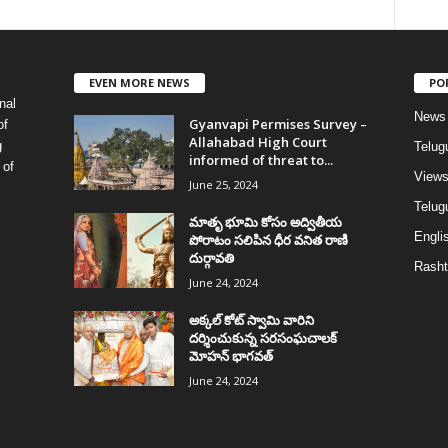
EVEN MORE NEWS
PO
nal
News
Gyanvapi Permises Survey –
of
Allahabad High Court
g
Telug
informed of threat to...
 of
View
June 25, 2024
Telugu
మాతృ భూమి కోసం అద్వితీయ
Englis
పోరాటం సలిపిన ధీర వనిత రాణి
దుర్గావతి
Rasht
June 24, 2024
అక్కల్‌ కోట్‌ స్వామి వారిని
దర్శించుకున్న సరసంఘచాలక్
మోహన్ భాగవత్
June 24, 2024