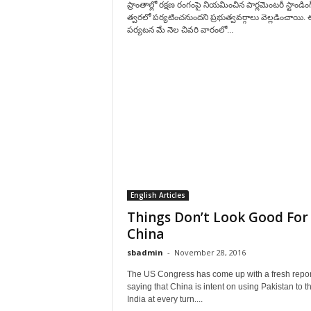
ప్రాంతాల్లో రక్షణ రంగంపై నియమించిన పార్లమెంటరీ స్టాండింగ
త్వరలో పర్యటించనుందని ప్రభుత్వవర్గాలు వెల్లడించాయి.
పర్యటన మే నెల చివరి వారంలో...
English Articles
Things Don’t Look Good For
China
sbadmin
-
November 28, 2016
The US Congress has come up with a fresh repor
saying that China is intent on using Pakistan to t
India at every turn....