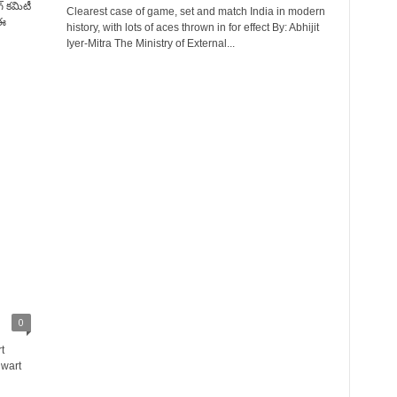
్‌ కమిటీ
Clearest case of game, set and match India in modern
 ఈ
history, with lots of aces thrown in for effect By: Abhijit
Iyer-Mitra The Ministry of External...
0
t
hwart