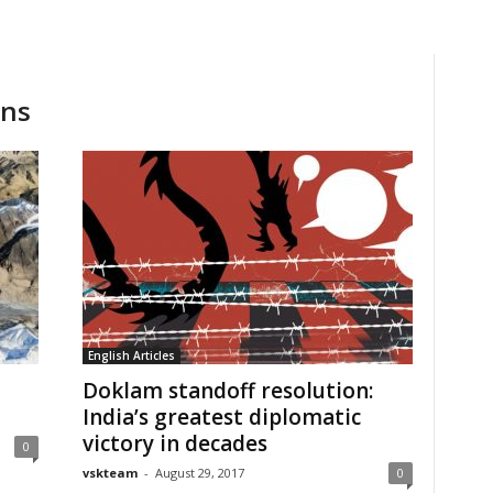
ons
English Articles
Doklam standoff resolution:
India’s greatest diplomatic
victory in decades
0
vskteam
-
August 29, 2017
0