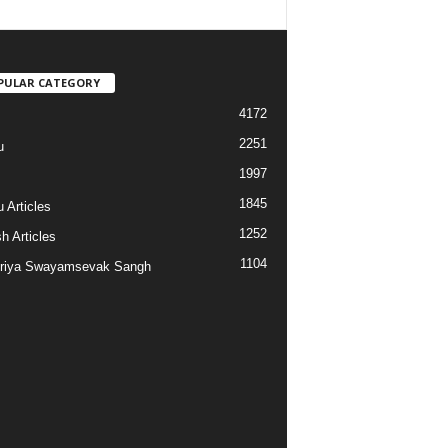
PULAR CATEGORY
4172
2251
u
1997
s
1845
 Articles
1252
h Articles
1104
riya Swayamsevak Sangh