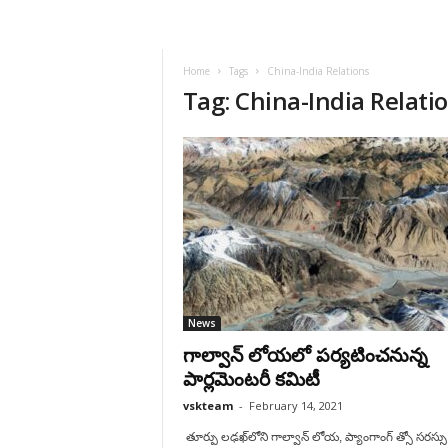
VSK
Telangana
Home
Tags
China-India Relations
Tag: China-India Relati
News
గాల్వాన్‌ లోయలో ప‌ర్య‌టించ‌నున్న
పార్లమెంటరీ కమిటీ
vskteam
-
February 14, 2021
తూర్పు లఢఖ్‌లోని గాల్వాన్‌ లోయ, ప్యాంగాంగ్‌ త్సో సరస్సు