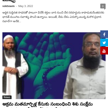
vskteam
-
May 3, 2022
0
ఆర్థిక సుస్థిరత సాధనతో పాటుగా విదేశీ శక్తుల బారి నుంచి దేశ సరిహద్దును కాపాడుకునేంతవరకు
భారత్‌ ముంగిట సవాళ్ళు పొంచి ఉన్నాయి. అయితే, నేడు దేశం ఎదుర్కొంటున్న మరొక ప్రధాన
సవాల్‌గా అనేక...
News
అక్ర‌మ‌ మ‌త‌మార్పిళ్ల కేసుకు సంబంధించి శిశు సంక్షేమ