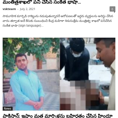
మంతిత్ర‌శాఖ‌లో ప‌ని చేసిన‌ సంకేత భాషా...
vskteam
-
July 2, 2021
0
సామూహిక మార్పిడి రాకెట్టును నడుపుతున్నారనే ఆరోపణలతో ఇద్దరు వ్యక్తులను అరెస్టు చేసిన
వారం తర్వాత అదే కేసుకు సంబంధించి కేంద్ర మ‌హిళా శిశుసంక్షేమ మంత్రిత్వ శాఖలో పనిచేసిన
సంకేత భాషా (sign language)...
News
పాకిస్తాన్: ఇస్లాం మ‌త మార్పిళ్ల‌ను బ‌హిర్గ‌తం చేసిన హిందూ