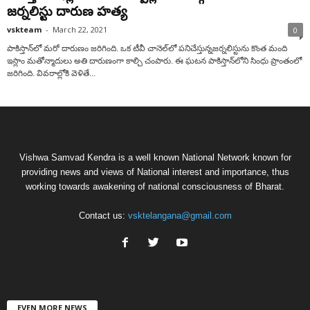
జ‌ర్న‌లిస్టు దారుణ హ‌త్య‌
vskteam
-
March 22, 2021
0
పాకిస్తాన్‌లో మ‌రో దారుణం జ‌రిగింది. ఒక టీవీ చానెల్‌‌లో ప‌నిచేస్తున్నజ‌ర్న‌లిస్టును కొంత మంది
ఇస్లాం మ‌తోన్మాదులు అతి దారుణంగా కాల్చి చంపారు. ఈ ఘ‌ట‌న పాకిస్తాన్‌లోని సింధు ప్రాంతంలో
జ‌రిగింది. వివ‌రాల్లోకి వెళితే...
Vishwa Samvad Kendra is a well known National Network known for
providing news and views of National interest and importance, thus
working towards awakening of national consciousness of Bharat.
Contact us:
vsktelangana@gmail.com
EVEN MORE NEWS