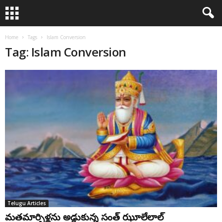
Home
Tags
Islam Conversion
Tag: Islam Conversion
Telugu Articles
మ‌త‌మార్పిళ్ల‌ను అడ్డుకున్న సంత్ ఝూలేలాల్‌