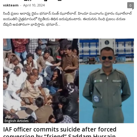
vskteam
-
April 10, 2024
0
సింధీ ప్ర‌జ‌ల ఆరాధ్య దైవం భ‌గ‌వాన్‌ సంత్ ఝూలేలాల్. హిందూ పంచాంగం ప్రకారం ఝూలేలాల్
జయంతిని చైత్రమాసంలో ద్వితీయ తిథిన జరుపుకుంటారు. ఈయనను సింధి ప్ర‌జ‌లు వరుణ
దేవుని అవతారంగా భావిస్తారు. భగవాన్...
English Articles
IAF officer commits suicide after forced
conversion by “friend” Saddam Hussain...