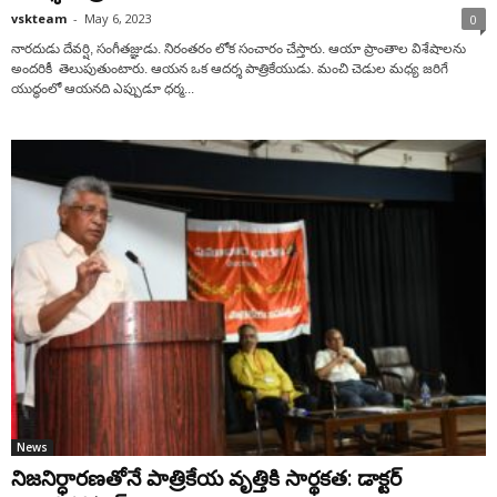
vskteam
-
May 6, 2023
0
నారదుడు దేవర్షి, సంగీతజ్ఞుడు. నిరంతరం లోక సంచారం చేస్తారు. ఆయా ప్రాంతాల విశేషాలను
అందరికీ తెలుపుతుంటారు. ఆయన ఒక ఆదర్శ పాత్రికేయుడు. మంచి చెడుల మధ్య జరిగే
యుద్ధంలో ఆయనది ఎప్పుడూ ధర్మ...
News
నిజనిర్ధారణతోనే పాత్రికేయ వృత్తికి సార్థకత: డాక్టర్