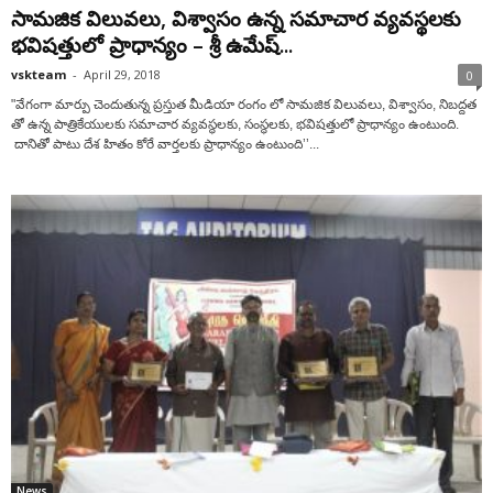
సామజిక విలువలు, విశ్వాసం ఉన్న సమాచార వ్యవస్థలకు
భవిషత్తులో ప్రాధాన్యం – శ్రీ ఉమేష్...
vskteam
-
April 29, 2018
0
"వేగంగా మార్పు చెందుతున్న ప్రస్తుత మీడియా రంగం లో సామజిక విలువలు, విశ్వాసం, నిబద్దత
తో ఉన్న పాత్రికేయులకు సమాచార వ్యవస్థలకు, సంస్థలకు, భవిషత్తులో ప్రాధాన్యం ఉంటుంది.
దానితో పాటు దేశ హితం కోరే వార్తలకు ప్రాధాన్యం ఉంటుంది’’...
News