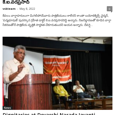
కె.ఐ.వరప్రసాద్
vskteam
-
May 8, 2022
0
కేవలం వార్తాహరులుగా మిగిలిపోయేవారు పాత్రికేయులు కాలేరని శాంతా బయోటెక్నిక్స్ ఛైర్మన్,
'పద్మభూషణ్' పురస్కార గ్రహీత డాక్టర్ కె.ఐ.వరప్రసాదరెడ్డి అన్నారు. నిజనిర్ధారణతో కూడిన వార్తా
సేకరణతోనే పాత్రికేయ వృత్తికి సార్థకత చేకూరుతుందని ఆయన అన్నారు. దేవర్షి...
News