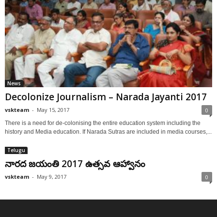
News
Decolonize Journalism – Narada Jayanti 2017
vskteam
-
May 15, 2017
0
There is a need for de-colonising the entire education system including the
history and Media education. If Narada Sutras are included in media courses,...
Telugu
నారద జయంతి 2017 ఉత్సవ ఆహ్వానం
vskteam
-
May 9, 2017
0