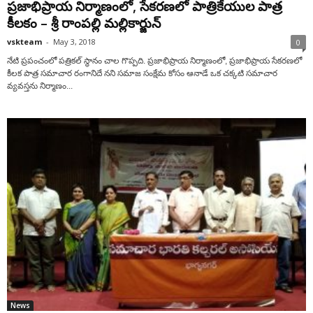
ప్రజాభిప్రాయ నిర్మాణంలో, సేకరణలో పాత్రికేయుల పాత్ర
కీలకం – శ్రీ రాంపల్లి మల్లికార్జున్
vskteam
-
May 3, 2018
0
నేటి ప్రపంచంలో పత్రికల్ స్థానం చాల గొప్పది. ప్రజాభిప్రాయ నిర్మాణంలో, ప్రజాభిప్రాయ సేకరణలో
కీలక పాత్ర సమాచార రంగానిదే నని సమాజ సంక్షేమ కోసం ఆనాడే ఒక చక్కటి సమాచార
వ్యవస్తను నిర్మాణం...
News