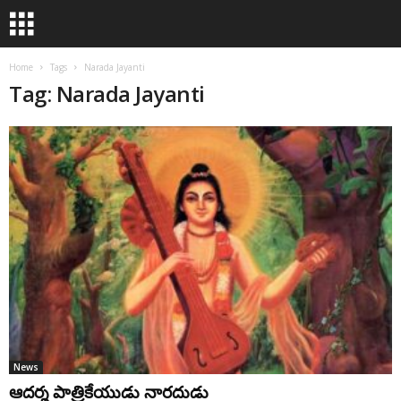
Home
Tags
Narada Jayanti
Tag: Narada Jayanti
News
ఆదర్శ పాత్రికేయుడు నారదుడు