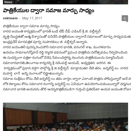
News
పాత్రికేయుల ద్వారా సమాజ మార్పు సాధ్యం
vskteam
-
May 17, 2017
0
పాత్రికేయుల ద్వారా సమాజ మార్పు సాధ్యం
నారద జయంతి కార్యక్రమంలో భారత్ టుడే టీవీ చీఫ్ ఎడిటర్ శ్రీ జి. వల్లీశ్వర్
వృత్తి నిబద్దతతో,ఆత్మ విశ్వాసంతో పనిచేసే పాత్రికేయుల ద్వారానే సమాజంలో మార్పు సాధ్యపడుతు
ఆంధ్రప్రదేశ్ మాసపత్రిక పూర్వ సంపాదకులు జి. వల్లీశ్వర్ అన్నారు.
నారద జయంతిని పురస్కరించుకొని సమాచార భారతి, వరంగల్ శాఖ, మంగళవారం
ఉదయం సామాజగన్మోహన్ రెడ్డి స్మారక భవనంలో ప్రపంచ పాత్రికేయ దినోత్సవము నిర్వహించింది.
ఈ సందర్భంగా పత్రికా రంగంలో విశేష సేవలందిస్తోన్న నలుగురు పాత్రికేయులను సన్మానించింది.
సమాచారభారతి,తెలంగాణ కార్యదర్శి శ్రీ నడింపల్లి ఆయుష్ అధ్యక్షతన జరిగిన ఈ
కార్యక్రమంలో ప్రధాన వక్తగా పాల్గొన్న శ్రీ జి.వల్లీశ్వర్ మాట్లాడుతూ నేటి తరం జర్నలిస్ట్ లు నారద
మహర్షి లాగే అన్ని రంగాలలో నిష్ణాతులన్నారు.
సమాజ సంక్షేమం కోసం నేటి జర్నలిస్ట్ లు తమ వార్తల ద్వారా ఎలాంటి పాత్రను పోషిస్తున్నారో అదే 
లోక కళ్యాణం కోసం సమాచార రంగాన్ని జర్నలిస్ట్ లు ఏవిధంగా ఉపయోగించుకుంటున్నారో ధర్మసంరక
సమాచార భారతి ఆయనను తొలి ఆదర్శపాత్రికేయుడిగా గుర్తించి ప్రతియేటా ఆయన జయంతి రోజున ప్రపంచ