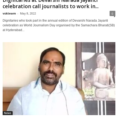
Dignitaries at Devarshi Narada Jayanti
celebration call journalists to work in...
vskteam
-
May 8, 2022
0
Dignitaries who took part in the annual edition of Devarshi Narada Jayanti
celebration as World Journalism Day organised by the Samachara Bharati(SB)
at Hyderabad...
News