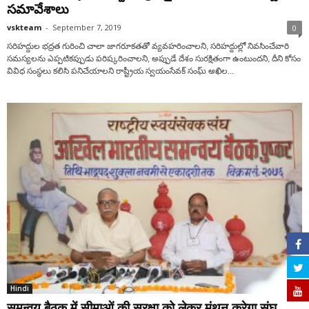
సమావేశాలు
vskteam
-
September 7, 2019
0
సరిహద్దుల భద్రత గురించి చాలా జాగరూకతతో వ్యవహరించాలని, సరిహద్దుల్లో నివసించేవారి
సమస్యలను ఎప్పటికప్పుడు పరిష్కరించాలని, అప్పుడే దేశం సురక్షితంగా ఉంటుందని, దీని కోసం
వివిధ సంస్థలు కలిసి పనిచేయాలని రాష్ట్రీయ స్వయంసేవక్ సంఘ్ అఖిల...
Hindi
समन्वय बैठक में सीमाओं की सुरक्षा को लेकर मंथन करेगा संघ...