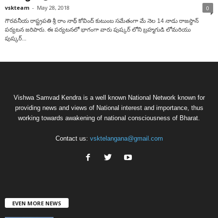
vskteam
-
May 28, 2018
0
గౌరవనీయ రాష్ట్రపతి శ్రీ రాం నాథ్ కోవింద్ కుటుంబ సమేతంగా మే నెల 14 నాడు రాజస్థాన్
పర్యటన జరిపారు. ఈ పర్యటనలో భాగంగా వారు పుష్కర్ లోని బ్రహ్మగుడి లోమరియు
పుష్కర్...
Vishwa Samvad Kendra is a well known National Network known for
providing news and views of National interest and importance, thus
working towards awakening of national consciousness of Bharat.
Contact us:
vsktelangana@gmail.com
EVEN MORE NEWS