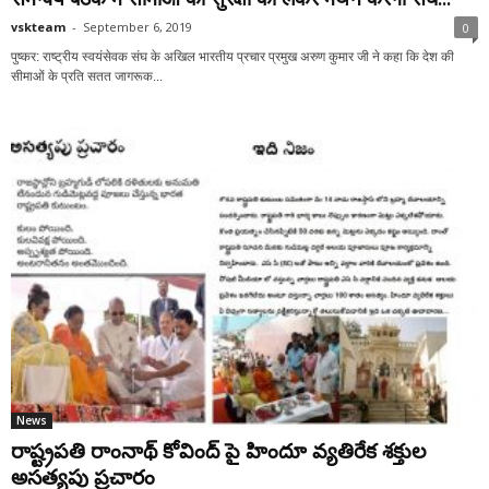
vskteam
-
September 6, 2019
0
पुष्कर: राष्ट्रीय स्वयंसेवक संघ के अखिल भारतीय प्रचार प्रमुख अरुण कुमार जी ने कहा कि देश की
सीमाओं के प्रति सतत जागरूक...
News
రాష్ట్రపతి రాంనాథ్ కోవింద్ పై హిందూ వ్యతిరేక శక్తుల
అసత్యపు ప్రచారం