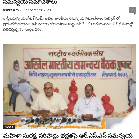
సమన్వయ సమావేశాలు
vskteam
-
September 7, 2019
0
రాష్ట్రీయ స్వయంసేవక్ సంఘ్ అఖిల భారతీయ సమన్వయ సమావేశాలు పుష్కర్ లో
ప్రారంభమయ్యాయి. ఇవి మూడు రోజులపాటు (సెప్టెంబర్ 7 – 9) జరుగుతాయి. వివిధ రంగాల్లో
పనిచేస్తున్న 35 సంస్థల 200...
News
మహిళా సురక్ష, సరిహద్దు భద్రతపై ఆర్.ఎస్.ఎస్ సమన్వయ