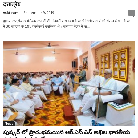
दत्तात्रेय...
vskteam
-
September 9, 2019
0
पुष्कर. राष्ट्रीय स्वयंसेवक संघ की तीन दिवसीय समन्वय बैठक 9 सितंबर सायं को संपन्न होगी। बैठक
में 36 संगठनों के 195 कार्यकर्ता उपस्थित थे। समन्वय बैठक में ना...
News
పుష్కర్ లో ప్రారంభమయిన ఆర్.ఎస్.ఎస్ అఖిల భారతీయ