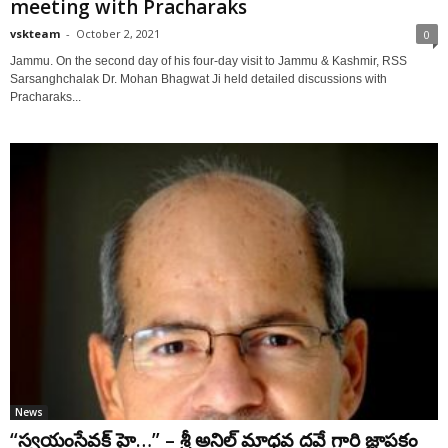
meeting with Pracharaks
vskteam
-
October 2, 2021
0
Jammu. On the second day of his four-day visit to Jammu & Kashmir, RSS
Sarsanghchalak Dr. Mohan Bhagwat Ji held detailed discussions with
Pracharaks...
News
“స్వయంసేవక్ హై…” – శ్రీ అనిల్ మాధవ దవే గారి జ్ఞాపకం