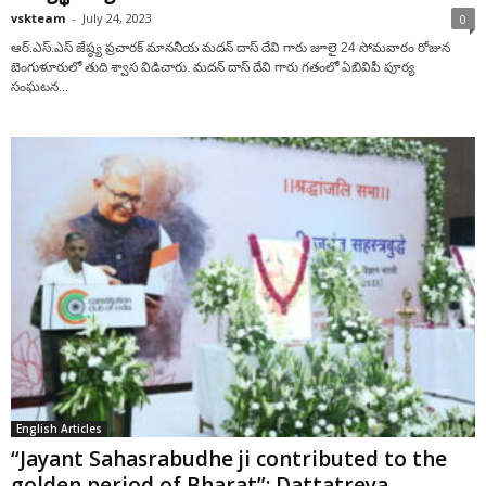
vskteam
-
July 24, 2023
0
ఆర్‌.ఎస్‌.ఎస్ జేష్ఠ్య ప్ర‌చార‌క్ మాననీయ మదన్ దాస్ దేవి గారు జూలై 24 సోమ‌వారం రోజున
బెంగుళూరులో తుది శ్వాస విడిచారు. మదన్ దాస్ దేవి గారు గ‌తంలో ఏబివిపీ పూర్య
సంఘ‌ట‌న...
English Articles
“Jayant Sahasrabudhe ji contributed to the
golden period of Bharat”: Dattatreya...