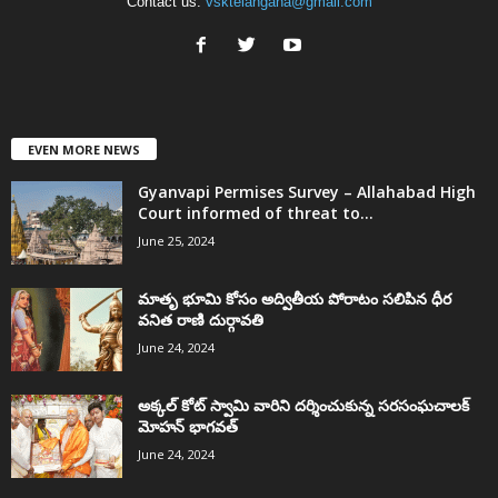
Contact us:
vsktelangana@gmail.com
EVEN MORE NEWS
Gyanvapi Permises Survey – Allahabad High
Court informed of threat to...
June 25, 2024
మాతృ భూమి కోసం అద్వితీయ పోరాటం సలిపిన ధీర
వనిత రాణి దుర్గావతి
June 24, 2024
అక్కల్‌ కోట్‌ స్వామి వారిని దర్శించుకున్న సరసంఘచాలక్
మోహన్ భాగవత్
June 24, 2024