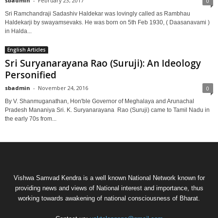
sbadmin
-
February 23, 2017
0
Sri Ramchandraji Sadashiv Haldekar was lovingly called as Rambhau
Haldekarji by swayamsevaks. He was born on 5th Feb 1930, ( Daasanavami )
in Halda...
English Articles
Sri Suryanarayana Rao (Suruji): An Ideology
Personified
sbadmin
-
November 24, 2016
0
By V. Shanmuganathan, Hon'ble Governor of Meghalaya and Arunachal
Pradesh Mananiya Sri. K. Suryanarayana Rao (Suruji) came to Tamil Nadu in
the early 70s from...
Vishwa Samvad Kendra is a well known National Network known for
providing news and views of National interest and importance, thus
working towards awakening of national consciousness of Bharat.