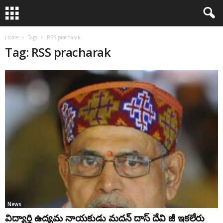
Home
Tags
RSS pracharak
Tag: RSS pracharak
News
విద్యార్థి ఉద్య‌మ నాయ‌కుడు మ‌దన్ దాస్ దేవి జీ ఇక‌లేరు