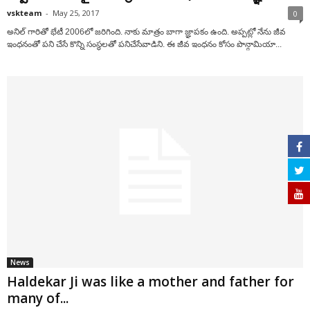
vskteam
-
May 25, 2017
0
అనిల్ గారితో భేటీ 2006లో జరిగింది. నాకు మాత్రం బాగా జ్ఞాపకం ఉంది. అప్పట్లో నేను జీవ
ఇంధనంతో పని చేసే కొన్ని సంస్థలతో పనిచేసేవాడిని. ఈ జీవ ఇంధనం కోసం పొన్గామియా...
News
Haldekar Ji was like a mother and father for
many of...