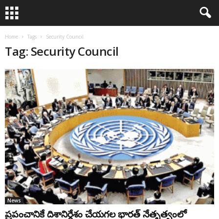
Home
Tags
Security Council
Tag: Security Council
News
ప్రపంచానికే దిశానిర్దేశం చేయగల భారత్‌ నేతృత్వంలో