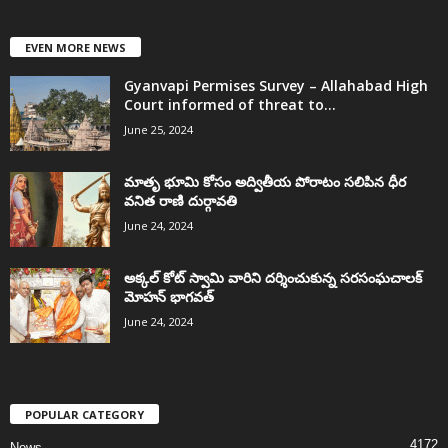
EVEN MORE NEWS
Gyanvapi Permises Survey – Allahabad High
Court informed of threat to...
June 25, 2024
మాతృ భూమి కోసం అద్వితీయ పోరాటం సలిపిన ధీర
వనిత రాణి దుర్గావతి
June 24, 2024
అక్కల్‌ కోట్‌ స్వామి వారిని దర్శించుకున్న సరసంఘచాలక్
మోహన్ భాగవత్
June 24, 2024
POPULAR CATEGORY
4172
News