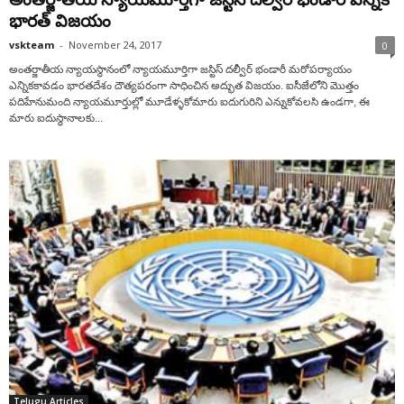
భారత్‌ విజయం
vskteam
-
November 24, 2017
0
అంతర్జాతీయ న్యాయస్థానంలో న్యాయమూర్తిగా జస్టిస్‌ దల్వీర్‌ భండారీ మరోపర్యాయం
ఎన్నికకావడం భారతదేశం దౌత్యపరంగా సాధించిన అద్భుత విజయం. ఐసీజేలోని మొత్తం
పదిహేనుమంది న్యాయమూర్తుల్లో మూడేళ్ళకోమారు ఐదుగురిని ఎన్నుకోవలసి ఉండగా, ఈ
మారు ఐదుస్థానాలకు...
Telugu Articles