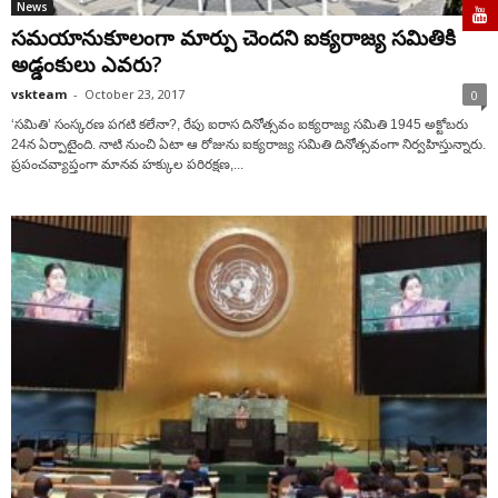
News
సమయానుకూలంగా మార్పు చెందని ఐక్యరాజ్య సమితికి
అడ్డంకులు ఎవరు?
vskteam
-
October 23, 2017
0
‘సమితి’ సంస్కరణ పగటి కలేనా?, రేపు ఐరాస దినోత్సవం ఐక్యరాజ్య సమితి 1945 అక్టోబరు
24న ఏర్పాటైంది. నాటి నుంచి ఏటా ఆ రోజును ఐక్యరాజ్య సమితి దినోత్సవంగా నిర్వహిస్తున్నారు.
ప్రపంచవ్యాప్తంగా మానవ హక్కుల పరిరక్షణ,...