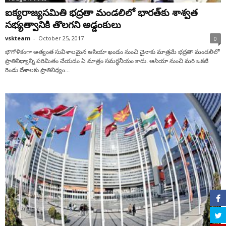
ఐక్యరాజ్యసమితి భద్రతా మండలిలో భారత్‌కు శాశ్వత
సభ్యత్వానికి తొలగని అడ్డంకులు
vskteam
-
October 25, 2017
0
భౌగోళికంగా అత్యంత సువిశాలమైన ఆసియా ఖండం నుంచి చైనాకు మాత్రమే భద్రతా మండలిలో
ప్రాతినిధ్యాన్ని పరిమితం చేయడం ఏ మాత్రం సమర్థనీయం కాదు. ఆసియా నుంచి మరి ఒకటి
రెండు దేశాలకు ప్రాతినిధ్యం...