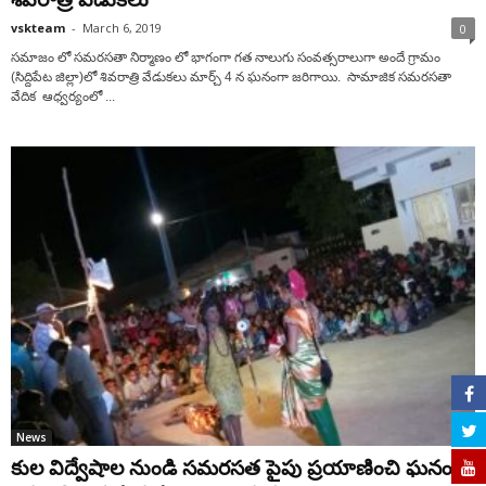
vskteam
-
March 6, 2019
0
సమాజం లో సమరసతా నిర్మాణం లో భాగంగా గత నాలుగు సంవత్సరాలుగా అందే గ్రామం
(సిద్దిపేట జిల్లా)లో శివరాత్రి వేడుకలు మార్చ్ 4 న ఘనంగా జరిగాయి. సామాజిక సమరసతా
వేదిక ఆధ్వర్యంలో ...
News
కుల విద్వేషాల నుండి సమరసత పైపు ప్రయాణించి ఘనంగా