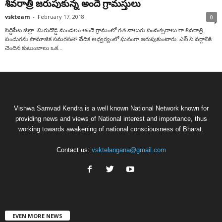
శివరాత్రి జరుపుకున్న అందె గ్రామస్తులు
vskteam
-
February 17, 2018
0
సిద్దిపేట జిల్లా మిరుదొడ్డి మండలం అందె గ్రామంలో గత నాలుగు సంవత్సరాలు గా శివరాత్రి
పండుగను సామాజిక సమరసతా వేదిక ఆధ్వర్యంలో ఘనంగా జరుపుకుంటారు. ఎస్ సి వర్గానికి
చెందిన కుటుంబాలు ఒక...
Vishwa Samvad Kendra is a well known National Network known for
providing news and views of National interest and importance, thus
working towards awakening of national consciousness of Bharat.
Contact us:
vsktelangana@gmail.com
EVEN MORE NEWS