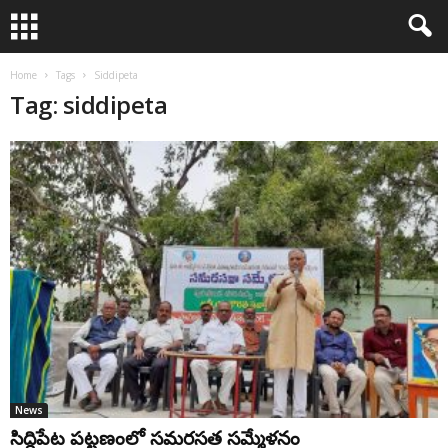
Home
Tags
Siddipeta
Tag: siddipeta
News
సిద్దిపేట పట్టణంలో సమరసత సమ్మేళనం