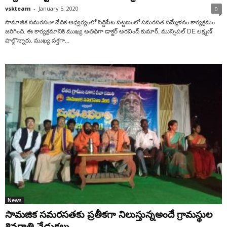
vskteam
-
January 5, 2020
0
సామాజిక సమరసతా వేదిక ఆధ్వర్యంలో సిద్దిపేట పట్టణంలో సమరసత సమ్మేళనం కార్యక్రమం
జరిగింది. ఈ కార్యక్రమానికి ముఖ్య అతిథిగా డాక్టర్ అరవింద్ కుమార్, మున్సిపల్ DE లక్ష్మణ్
పాల్గొన్నారు. ముఖ్య వక్తగా...
News
సామజిక సమరసతకు ప్రతీకగా నిలుస్తున్నఅందే గ్రామస్థుల
శివరాత్రి వేడుకలు