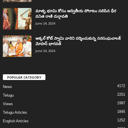
మాతృ భూమి కోసం అద్వితీయ పోరాటం సలిపిన ధీర
వనిత రాణి దుర్గావతి
June 24, 2024
అక్కల్‌ కోట్‌ స్వామి వారిని దర్శించుకున్న సరసంఘచాలక్
మోహన్ భాగవత్
June 24, 2024
POPULAR CATEGORY
4172
News
2251
Telugu
1997
Views
1845
Telugu Articles
1252
English Articles