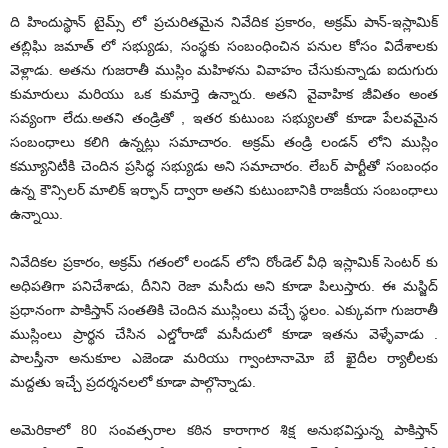
ది హిందుస్థాన్ టైమ్స్ లో ప్రచురితమైన నివేదిక ప్రకారం, అక్రమ్ పాన్-ఇస్లామిక్
తబ్లిఘి జమాత్ లో సభ్యుడు, సంస్థకు సంబంధించిన పనుల కోసం విదేశాలకు
వెళ్లాడు. అతను గుజరాతీ ముస్లిం మహిళను వివాహం చేసుకున్నాడు ఐదుగురు
కుమారులు మరియు ఒక కుమార్తె ఉన్నారు. అతని వైవాహిక జీవితం అంత
సవ్యంగా లేదు.అతని తండ్రితో , ఇతర కుటుంబ సభ్యులతో కూడా పేలవమైన
సంబంధాలు కలిగి ఉన్నట్లు సమాచారం. అక్రమ్ తండ్రి లండన్ లోని ముస్లిం
కమ్యూనిటీకి చెందిన ప్రసిద్ధ సభ్యుడు అని సమాచారం. లేబర్ పార్టీతో సంబంధం
ఉన్న కౌన్సిలర్ మాలిక్ ఇర్ఫాన్ ద్వారా అతని కుటుంబానికి రాజకీయ సంబంధాలు
ఉన్నాయి.
నివేదికల ప్రకారం, అక్రమ్ గతంలో లండన్ లోని రోండెల్ వీధి ఇస్లామిక్ సెంటర్ కు
అధిపతిగా పనిచేశాడు, దీనిని రెజా మసీదు అని కూడా పిలుస్తారు. ఈ మస్జిద్
ప్రధానంగా పాకిస్తాన్ సంతతికి చెందిన ముస్లింలు వచ్చే స్థలం. ఎక్కువగా గుజరాతీ
ముస్లింలు ప్రార్థన చేసిన ఎల్డోరాడో మసీదులో కూడా ఇతను వెళ్ళేవాడు .
పాలస్తీనా అనుకూల ఎజెండా మరియు గ్వాంటానామో బే ఖైదీల ర్యాలీలకు
మద్దతు ఇచ్చే ప్రదర్శనలలో కూడా పాల్గొన్నాడు.
అమెరికాలో 80 సంవత్సరాల కఠిన కారాగార శిక్ష అనుభవిస్తున్న పాకిస్తాన్