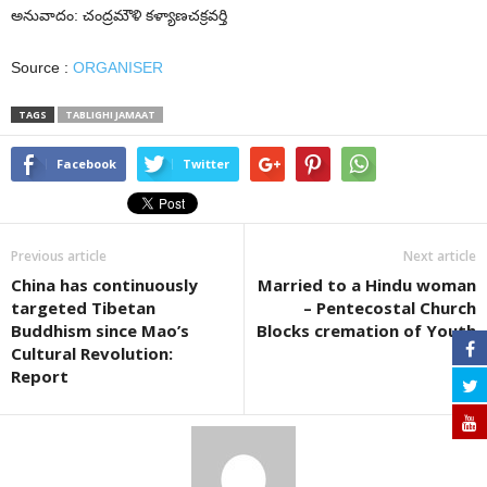
అనువాదం: చంద్రమౌళి కళ్యాణచక్రవర్తి
Source :
ORGANISER
TAGS
TABLIGHI JAMAAT
Facebook
Twitter
Previous article
Next article
China has continuously
Married to a Hindu woman
targeted Tibetan
– Pentecostal Church
Buddhism since Mao’s
Blocks cremation of Youth
Cultural Revolution:
Report