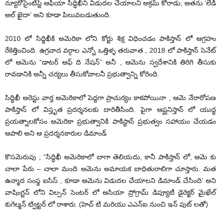
న్యూరోసైంటిస్ట్ ఆఫియా సిద్ధిఖీని విడుదల చేయాలని అక్రమ్ కోరాడు, అతను ‘లేడీ
అల్ ఖైదా’ అని కూడా పిలువబడుతుంది.
2010 లో సిద్ధిఖీకి అమెరికా లోని కోర్టు శిక్ష విధించడం పాకిస్తాన్ లో ఆగ్రహం
రేకెత్తించింది. ఉగ్రవాద వర్గాల ఎన్నో ఒత్తిళ్ళ తరువాత , 2018 లో పాకిస్తాన్ సెనేట్
లో ఆమెను “డాటర్ ఆఫ్ ది నేషన్” అనీ , ఆమెను స్వదేశానికి తిరిగి తీసుకు
రావడానికి అన్నీ చర్యలు తీసుకోవాలనీ ప్రభుత్వాన్ని కోరింది.
సిద్ధిఖీ అరెస్టు వార్త అమెరికాలో పెద్దగా ప్రాచుర్యం కాకపోయినా , ఆమె నేరారోపణ
పాకిస్తాన్ లో విస్తృత ప్రదర్శనలకు దారితీసింది. పైగా ఆఫ్ఘనిస్తాన్ లో యుద్ధ
ప్రయత్నాలకోసం అమెరికా ప్రభుత్వానికి పాకిస్థాన్ ప్రభుత్వం సహాయం చేయడం
ఆపాలి అని ఆ ప్రదర్శనకారుల డిమాండ్
కొసమెరుపు ; “సిద్ధిఖీ అమెరికాలో బాగా తెలియదు, కానీ పాకిస్తాన్ లో, ఆమె కు
చాలా పేరు – చాలా మంది ఆమెను అమాయక బాధితురాలిగా చూస్తారు. మత
ఉన్మాద సంస్థ ఐసిస్ , కూడా ఆమెను విడుదల చేయాలని డిమాండ్ చేసింది’ అని
వాషింగ్టన్ లోని విల్సన్ సెంటర్ లో ఆసియా ప్రోగ్రామ్ డిప్యూటీ డైరెక్టర్ మైఖేల్
కుగెల్మన్ ట్విట్టర్ లో రాశారు. (హెచ్ టి మరియు ఎఎన్ఐ నుంచి ఇన్ పుట్ లతో)