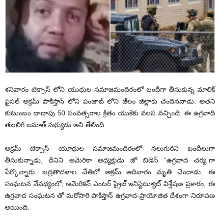
శనివారం టెక్సాస్ లోని యుధుల సమాజమందిరంలో బందీగా తీసుకున్న మాలిక్
ఫైసల్ అక్రమ్ పాకిస్తాన్ లోని పంజాబ్ లోని జీలం జిల్లాకు చెందినవాడు. అతని
కుటుంబం దాదాపు 50 సంవత్సరాల క్రితం యుకెకు వలస వచ్చింది. ఈ ఉగ్రవాది
తబలిగి జమాత్ సభ్యుడు అని తేలింది .
అక్రమ్ టెక్సాస్ యూధుల సమాజమందిరంలో నలుగురిని బందీలుగా
తీసుకున్నాడు, దీనిని అమెరికా అధ్యక్షుడు జో బిడెన్ “ఉగ్రవాద చర్య”గా
పేర్కొన్నారు. బద్రతాదళాల చేతిలో అక్రమ్ ఆదివారం మృతి చెందాడు. ఈ
సంఘటన నేపథ్యంలో, అమెరికన్ ఎంటర్ ప్రైజ్ ఇనిస్టిట్యూట్ విశ్లేషణ ప్రకారం, ఈ
ఉగ్రవాద సంఘటన తో మరోసారి పాకిస్తాన్ ఉగ్రవాద-ప్రాయోజిత దేశంగా నిరూపణ
అయింది.