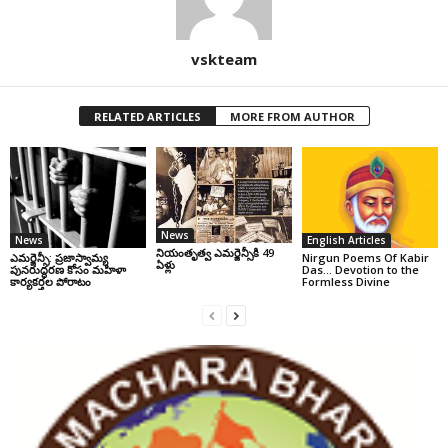
vskteam
RELATED ARTICLES
MORE FROM AUTHOR
News
News
English Articles
నియంతృత్వ ఎమర్జెన్సీకి 49
ఎమర్జెన్సీ: ప్రజాస్వామ్య
Nirgun Poems Of Kabir
ఏళ్లు
పునరుద్ధరణ కోసం మహిళా
Das… Devotion to the
కార్యకర్తల పోరాటం
Formless Divine