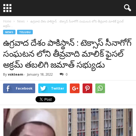
Home
News
ఉగ్రవాద దేశం పాకిస్థాన్ : టెక్సాస్ సీనాగోగ్ సంఘటన లోని తీవ్రవాది మాలిక్ ఫైసల్
అక్రమ్...
NEWS
TELUGU
ఉగ్రవాద దేశం పాకిస్థాన్ : టెక్సాస్ సీనాగోగ్
సంఘటన లోని తీవ్రవాది మాలిక్ ఫైసల్
అక్రమ్ తబలిగి జమాత్ సభ్యుడు
By
vskteam
-
January 18, 2022
0
Facebook
Twitter