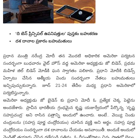
‘ది టెన్ ప్రిన్సిపల్ ఉపనిషత్తుల’ పుస్త‌కం బ‌హుక‌ర‌ణ‌
ద‌శ‌ దానాల ప్ర‌కారం బ‌హుమ‌తులు
ప్రధాన మంత్రి నరేంద్ర మోదీ తన మొదటి అధికారిక అమెరికా పర్యటన
సందర్భంగా బుధవారం వైట్ హౌస్ వద్ద అమెరికా అధ్యక్షుడు జో బిడెన్, ప్రథమ
మహిళ జిల్ బిడెన్ మోడీకి ఘ‌న స్వాగతం పలికారు. ప్రధాని మోదీకి బిడెన్స్
ఏర్పాటు చేసిన ఆత్మీయ విందు సందర్భంగా నేతలు బహుమతులు
ఇచ్చిపుచ్చుకున్నారు. జూన్ 21-24 తేదీల మధ్య ప్ర‌ధాని అమెరికాలో
పర్యటిస్తున్నారు.
అమెరికా అధ్యక్షుడు జో బైడెన్ కు ప్రధాని మోదీ ఓ ప్రత్యేక చెక్క పెట్టెను
అందజేశారు. ప్రాచీన భారతీయ గ్రంధమైన కృష్ణ యజుర్వేదంలో పేర్కొన్న ‘దృష్ట
సహస్రచంద్ర’ అని రాసిన పత్రాన్ని అందులో ఉంచారు. అంటే.. వెయ్యి నిండు
చంద్రులను (సహస్ర పూర్ణ చంద్రోదయం) చూసిన వ్యక్తి అని అర్థం. సహస్ర పూర్ణ
చంద్రోదయం సందర్భంగా దశ దానాలను చేయడం ఆనవాయితీ. అందుకే అందులో
వెండితో తయారు చేసిన గణేషుడి ప్రతిమ, ఓ దీపంతోపాటు చిన్న పాత్రల్లో బెల్లం,