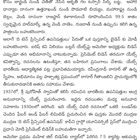
కోసం జార్ఖండ్ నుండి చేతితో నేసిన ఆకృతి గల టస్సార్ సిల్క్ బ‌ట్ట, ఆహార
ధాన్యాల దానంగా ఉత్తరాఖండ్ నుండి పొడవాటి బియ్యం, మహారాష్ట్ర నుండి
బెల్లం, వెండి దానంగా రాజస్థాన్ కళాకారులచే రూపొందించిన‌ 99.5 శాతం
స్వచ్ఛమైన హ‌ల్‌మార్క్ ఉన్న వెండి నాణెం, గుజరాత్ నుండి ఉప్పును క‌లిగి ఉన్న
పాత్ర‌ల‌ను బ‌హుక‌రించారు.
అలాగే ‘ది టెన్ ప్రిన్సిపల్ ఉపనిషత్తులు’ పేరుతో ఒక పుస్తకాన్ని బైడెన్ కు మోడీ
బ‌హుక‌రించారు. ఐరిష్ కవి విలియం బట్లర్ యేట్స్‌పై అమెరికా అధ్యక్షుడు బిడెన్
ఎప్పుడూ తన అభిమానాన్ని చాటుకున్నాడు. ప్రెసిడెంట్ బిడెన్ తరచుగా యేట్స్
కవిత్వాన్ని, ర‌చ‌న‌ల‌ను ఉటంకిస్తూ, తన బహిరంగ ప్రసంగాలు చేశాడు. యేట్స్‌
భారతీయ ఆధ్యాత్మికత ప‌ట్ల‌ ప్రభావితమ‌య్యారు. రవీంద్రనాథ్ ఠాగూర్ తో ఉన్న
స్నేహం, అభిమానం వ‌ల్ల పాశ్చాత్య ప్రపంచంలో ఠాగూర్ గీతాంజలిని ప్రాచుర్యంలోకి
తీసుకురావడానికి అతను సహాయం చేశాడు.
1937లో, శ్రీ పురోహిత్ స్వామితో కలిసి రచించిన భారతీయ ఉపనిషత్తుల ఆంగ్ల
అనువాదాన్ని యేట్స్ ప్రచురించారు. ఇద్దరు రచయితల మధ్య అనువాద
సహకారం 1930లలో జరిగింది. ఇది యేట్స్ చివరి రచనలలో ఒకటి. లండన్‌కు
చెందిన ఫేబర్ అండ్ ఫేబర్ లిమిటెడ్ ప్రచురించిన ఈ పుస్తకం మొదటి ముద్రణ
ముద్రణ ‘ది టెన్ ప్రిన్సిపల్ ఉపనిషద్‌’ కాపీని గ్లాస్గో యూనివర్సిటీ ప్రెస్‌లో ముద్రించి
ప్రధాని మోదీ ప్రెసిడెంట్ బిడెన్‌కి బహుమతిగా ఇచ్చారు.
అమెరికా ప్రథమ మహిళ జిల్ బిడెన్‌కు ల్యాబ్‌లో పెరిగిన 7.5 క్యారెట్ల ఆకుపచ్చ