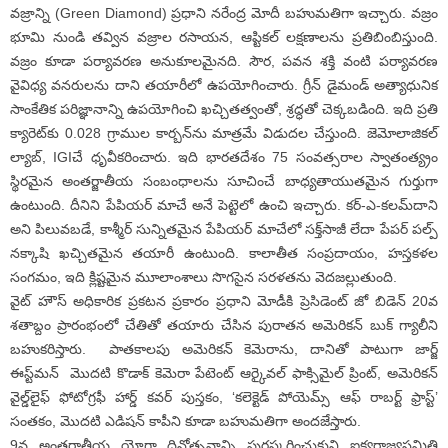
వజ్రాన్ని (Green Diamond) ప్రధాని నరేంద్ర మోదీ బహుమతిగా ఇచ్చారు. వజ్రం
భూమి నుండి తవ్విన వజ్రాల రసాయన, ఆప్టికల్ లక్షణాలను ప్రతిబింబిస్తుంది.
వజ్రం కూడా పర్యావరణ అనుకూలమైనది. సౌర, పవన శక్తి వంటి పర్యావరణ
వైవిధ్య వనరులను దాని తయారీలో ఉపయోగించారు. గ్రీన్ డైమండ్ అత్యాధునిక
సాంకేతిక పరిజ్ఞానాన్ని ఉపయోగించి ఖచ్చితత్వంతో, శ్రద్ధతో చెక్కబడింది. ఇది ప్రతి
క్యారెట్‌కు 0.028 గ్రాముల కార్బన్‌ను మాత్రమే విడుదల చేస్తుంది. జెమోలాజికల్
ల్యాబ్, IGIచే ధృవీకరించారు. ఇది భారతదేశం 75 సంవత్సరాల స్వాతంత్య్రం
స్థిరమైన అంతర్జాతీయ సంబంధాలను సూచించే బాధ్యతాయుతమైన గుర్తుగా
ఉంటుంది. దీనిని పేపియర్ మాచే అనే పెట్టెలో ఉంచి ఇచ్చారు. కర్-ఎ-కలమ్‌దాని
అని పిలువబడే, కాశ్మీర్ సున్నితమైన పేపియర్ మాచేలో సక్త్‌సాజీ లేదా పేపర్ పల్ప్
నక్కాషి ఖచ్చితమైన తయారీ ఉంటుంది. కాలాతీత సంప్రదాయం, హస్తకళల
సంగమం, ఇది క్లిష్టమైన మూలాంశాలు సొగసైన సరళతను వెదజల్లుతుంది.
వైట్ హౌస్ అధికారిక ప్ర‌క‌ట‌న ప్ర‌కారం ప్ర‌ధాని మోడీకి ప్రెసిడెంట్‌ జో బిడెన్ 20వ
శతాబ్దం ప్రారంభంలో చేతితో తయారు చేసిన పురాతన అమెరికన్ బుక్ గ్యాలీని
బహుకరిస్తారు. పాతకాలపు అమెరికన్ కెమెరాను, దానితో పాటుగా జార్జ్
ఈస్ట్‌మన్ మొదటి కొడాక్ కెమెరా పేటెంట్ ఆర్కైవల్ ఫాక్సిమైల్ ప్రింట్, అమెరికన్
వైల్డ్‌లైఫ్ ఫోటోగ్రఫీ హార్డ్ కవర్ పుస్తకం, ‘కలెక్టెడ్ పోయెమ్స్ ఆఫ్ రాబర్ట్ ఫ్రాస్ట్’
సంతకం, మొదటి ఎడిషన్ కాపీని కూడా బహుమతిగా అందజేస్తారు.
9వ అంతర్జాతీయ యోగా దినోత్సవాన్ని పురస్కరించుకుని ఐక్యరాజ్యసమితి