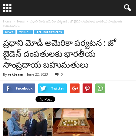
Home
News
ప్ర‌ధాని మోడీ అమెరికా ప‌ర్య‌ట‌న : జో బైడెన్ దంప‌తుల‌కు భార‌తీయ‌ సాంప్ర‌దాయ
బ‌హుమ‌తులు
NEWS
TELUGU
TELUGU ARTICLES
ప్ర‌ధాని మోడీ అమెరికా ప‌ర్య‌ట‌న : జో
బైడెన్ దంప‌తుల‌కు భార‌తీయ‌
సాంప్ర‌దాయ బ‌హుమ‌తులు
By
vskteam
-
June 22, 2023
0
Facebook
Twitter