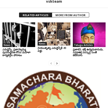
vskteam
RELATED ARTICLES
MORE FROM AUTHOR
News
News
Telugu Articles
నియంతృత్వ ఎమర్జెన్సీకి 49
ఎమర్జెన్సీ: ప్రజాస్వామ్య
ప్రజాకవి, భక్తి ఉద్యమకారుడు,
ఏళ్లు
పునరుద్ధరణ కోసం మహిళా
సమాజిక సంస్కర్త సంత్‌
కార్యకర్తల పోరాటం
కబీర్‌దాస్‌