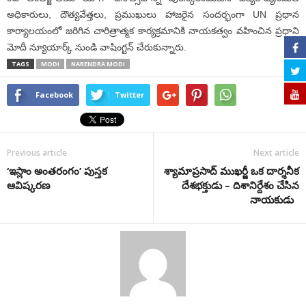
అధికారులు, దౌత్యవేత్తలు, ప్రముఖులు హాజరైన సందర్భంగా UN ప్రధాన
కార్యాలయంలో జరిగిన చారిత్రాత్మక కార్యక్రమానికి నాయకత్వం వహించిన ప్రధాని
మోదీ న్యూయార్క్ నుండి వాషింగ్టన్ చేరుకున్నారు.
TAGS
MODI
NARENDRA MODI
Facebook
Twitter
Previous article
Next article
‘ఇస్లాం అంత‌రంగం’ పుస్త‌క
శ్యామాప్రసాద్ ముఖర్జీ ఒక దార్శనీక
ఆవిష్క‌ర‌ణ‌
దేశభక్తుడు – దిశానిర్దేశం చేసిన
నాయకుడు