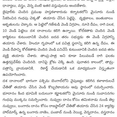
ధాన్యాలు, వస్త్రం, వెన్న వంటి ఇతర వస్తువులను అందజేశారు.
జైపూర్‌కు చెందిన ప్ర‌ముఖ హస్తకళాకారుడు కర్నాటకలోని మైసూరు నుండి
సేకరించిన గంధపు చెక్కతో తయారు చేసిన పెట్టెపై, వృక్షజాలం, జంతుజాలం ​​​​
ఆకృతులను చెక్కారు. ఆ పెట్టెలో గణేశుడి వెండి విగ్రహం, నూనె దీపం, రాగి పలక,
10 వెండి పెట్టెలు ద‌శ దానాల‌ను క‌లిగి ఉన్నాయి. కోల్‌కతాకు చెందిన వెండి
కార్మికులు కుటుంబానికి చెందిన ఐదవ తరం సభ్యుడు ఈ వెండి విగ్రహాన్ని
తయారు చేశారు. హిందూ గృహంలో ఒక పవిత్ర స్థలాన్ని క‌లిగి ఉన్న దీపం, ఈ
వెండి దీపాన్ని కోల్‌కతాకు చెందిన వెండి ప‌నిచేసే కుటుంబానికి చెందిన ఐదవ తరం
వ్య‌క్తి తయారు చేశారు. తాంప్ర-పాత్ర అని కూడా పిలువబడే రాగి ఫలకం
ఉత్తరప్రదేశ్‌కు చెందినది. దానిపై శ్లోకం చెక్కి ఉంది. పురాతన కాలంలో, తామ్ర-
పత్రాన్ని వ్రాయడానికి, రికార్డ్ చేయడానికి ఒక మాధ్యమంగా విస్తృతంగా
ఉప‌యోగించారు.
ద‌శ దానాల‌లో భాగంగా పశ్చిమ బెంగాల్‌లోని నైపుణ్యం కలిగిన కళాకారులచే
చేతితో తయారు చేసిన వెండి కొబ్బరికాయను ఆవు స్థానంలో సమర్పించారు.
భూదానం కింద‌ భూమికి బదులుగా కర్ణాటకలోని మైసూరు నుండి సువాసనగల
గంధపు ముక్కను సమర్పించారు. నువ్వుల దానం కోసం తమిళనాడు నుండి తెల్ల
నువ్వులు, బంగారం దానం కోసం రాజస్థాన్‌లో చేతితో తయారు చేసిన 24 క్యారెట్ల
హాల్‌మార్క్ ఉన్న బంగారు నాణెం, పంజాబ్ నుండి నెయ్యి, వెన్నదానం, వస్త్రదానం