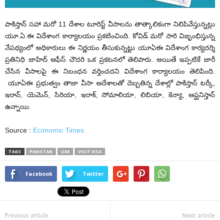
పాకిస్తాన్ సహా మరో 11 దేశాల టూరిస్ట్ వీసాలను తాత్కాలికంగా నిలిపివేస్తున్నట్లు
యూ.ఏ.ఈ విదేశాంగ కార్యాలయం ప్రకటించింది. కోవిడ్ మ‌రో సారి విజృంభిస్తున్న
నేపథ్యంలో అధికారులు ఈ నిర్ణయం తీసుకున్నట్టు యూఏఈ విదేశాంగ కార్యదర్శి
ప్రతినిధి జాహిద్ ఆఫీస్ చౌదరి ఒక ప్రకటనలో తెలిపారు. అయితే ఇప్పటికే జారీ
చేసిన వీసాల‌పై ఈ నిబంధ‌న వర్తించదని విదేశాంగ కార్యాలయం తెలిపింది.
యూఏఈ ప్రభుత్వం తాజా వీసా ఆదేశాలతో దెబ్బతిన్న దేశాల్లో పాకిస్తాన్ టర్కీ,
ఇరాన్, యెమెన్, సిరియా, ఇరాక్, సోమాలియా, లిబియా, కెన్యా, ఆఫ్ఘనిస్తాన్
ఉన్నాయి.
Source :
Economic Times
TAGS
PAKISTAN
UAE
VISIT VISA
Facebook
Twitter
Previous article
Next article