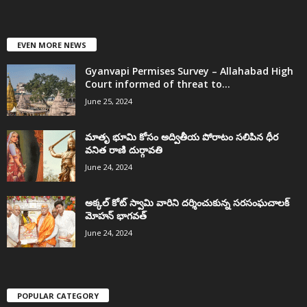
EVEN MORE NEWS
Gyanvapi Permises Survey – Allahabad High
Court informed of threat to...
June 25, 2024
మాతృ భూమి కోసం అద్వితీయ పోరాటం సలిపిన ధీర
వనిత రాణి దుర్గావతి
June 24, 2024
అక్కల్‌ కోట్‌ స్వామి వారిని దర్శించుకున్న సరసంఘచాలక్
మోహన్ భాగవత్
June 24, 2024
POPULAR CATEGORY