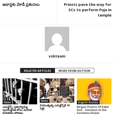
జ‌వాన్ల‌కు మోడీ ప్ర‌శంస‌లు
Priests pave the way for
SCs to perform Puja in
temple
vskteam
RELATED ARTICLES
MORE FROM AUTHOR
News
News
English Articles
నియంతృత్వ ఎమర్జెన్సీకి 49
ఎమర్జెన్సీ: ప్రజాస్వామ్య
Nirgun Poems Of Kabir
ఏళ్లు
పునరుద్ధరణ కోసం మహిళా
Das… Devotion to the
కార్యకర్తల పోరాటం
Formless Divine