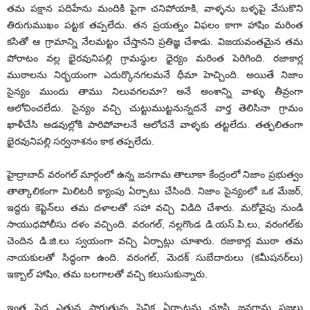
తమ పక్షాన పదిహేను మందికి పైగా చనిపోయాకి, వాళ్ళను బళ్ళపై వేసుకొని
తిరుగుముఖం పట్టక తప్పలేదు. తన ప్రయత్నం విఫలం కాగా హాషిం మరింత
కసితో ఆ గ్రామాన్ని నేలమట్టం చేస్తానని ప్రతిజ్ఞ చేశాడు. విజయవంతమైన తమ
పోరాటం వల్ల భైరవునిపల్లి గ్రామస్థుల ధైర్యం మరింత పెరిగింది. రజాకార్ల
ముఠాలను నిర్భయంగా ఎదుర్కొనగలమనే ధీమా హెచ్చింది. అయితే నిజాం
సైన్యం ముందు తాము నిలువగలమా? అనే అంశాన్ని వాళ్ళు తీవ్రంగా
ఆలోచించలేదు. సైన్యం వచ్చి చుట్టుముట్టనున్నదనే వార్త తెలిసినా గ్రామం
ఖాళీచేసి అడవుల్లోకి పారిపోవాలనే ఆలోచనే వాళ్ళకు తట్టలేదు. తత్ఫలితంగా
భైరవునిపల్లి సర్వనాశనం కాక తప్పలేదు.
హైద్రాబాద్ వరంగల్ మార్గంలో ఉన్న జనగామ తాలూకా కేంద్రంలో నిజాం ప్రభుత్వం
తాత్కాలికంగా మిలిటరీ క్యాంపు ఏర్పాటు చేసింది. నిజాం సైన్యంలో ఒక మేజర్,
ఇద్దరు కెప్టెన్‌లు తమ దళాలతో సహా వచ్చి విడిది చేశారు. మరోవైపు నుండి
సాయుధపోలీసు దళం వచ్చింది. వరంగల్, నల్లగొండ డి.యస్.పి.లు, వరంగల్‌కు
చెందిన డి.జి.లు స్వయంగా వచ్చి ఏర్పాట్లు చూశారు. రజాకార్ల ముఠా తమ
నాయకులతో సిద్ధంగా ఉంది. వరంగల్, మెదక్ సుబేదారులు (కమీషనర్‌లు)
ఇక్బాల్ హాషిం, తమ బలగాలతో వచ్చి కలుసుకున్నారు.
ఇంత పెద్ద ఎత్తున సాగుతున్న సైనిక ఏర్పాట్లను చూసి జనగామ ప్రజలు