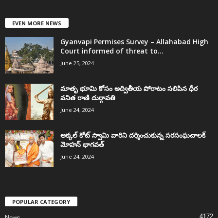
EVEN MORE NEWS
Gyanvapi Permises Survey – Allahabad High
Court informed of threat to...
June 25, 2024
మాతృ భూమి కోసం అద్వితీయ పోరాటం సలిపిన ధీర
వనిత రాణి దుర్గావతి
June 24, 2024
అక్కల్‌ కోట్‌ స్వామి వారిని దర్శించుకున్న సరసంఘచాలక్
మోహన్ భాగవత్
June 24, 2024
POPULAR CATEGORY
4172
News