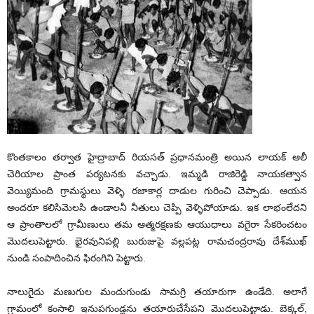
కొంతకాలం తర్వాత హైద్రాబాద్ రియసత్ ప్రధానమంత్రి అయిన లాయక్ ఆలీ
చెరియాల ప్రాంత పర్యటనకు వచ్చాడు. ఇమ్మడి రాజిరెడ్డి నాయకత్వాన
వెయ్యిమంది గ్రామస్థులు వెళ్ళి రజాకార్ల దాడుల గురించి చెప్పాడు. ఆయన
అందరూ కలిసిమెలసి ఉండాలనీ నీతులు చెప్పి వెళ్ళిపోయాడు. ఇక లాభంలేదని
ఆ ప్రాంతాలలో గ్రామీణులు తమ ఆత్మరక్షణకు ఆయుధాలు వగైరా సేకరించటం
మొదలుపెట్టారు. భైరవునిపల్లి బురుజుపై వల్లపట్ల రామచంద్రరావు దేశ్‌ముఖ్
నుండి సంపాదించిన ఫిరంగిని పెట్టారు.
నాలుగైదు మణుగుల మందుగుండు సామగ్రి తయారుగా ఉండేది. అలాగే
గ్రామంలో కంసాలి ఇనుపగుండ్లను తయారుచేసేపని మొదలుపెట్టాడు. బెక్కల్,