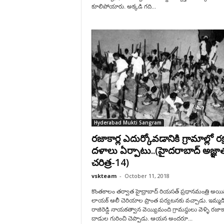
కూలిపోయారు. అక్కడి గది...
Hyderabad Mukti Sangram
రజాకార్ల ఎదుర్కోవడానికి గ్రామాల్లో రక
దళాలు ఏర్పాటు..(హైదరాబాద్ అజ్ఞా
చరిత్ర-14)
vskteam
-
October 11, 2018
కొంతకాలం తర్వాత హైద్రాబాద్ రియసత్ ప్రధానమంత్రి అయ
లాయక్ ఆలీ చెరియాల ప్రాంత పర్యటనకు వచ్చాడు. ఇమ్మడ
రాజిరెడ్డి నాయకత్వాన వెయ్యిమంది గ్రామస్థులు వెళ్ళి రజాకా
దాడుల గురించి చెప్పాడు. ఆయన అందరూ...