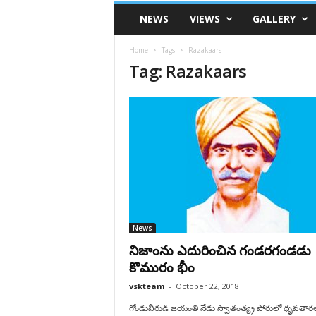
VSK
NEWS
VIEWS
GALLERY
Telangana
Home
Tags
Razakaars
Tag: Razakaars
News
నిజాంను ఎదురించిన గండరగండడు
కొమురం భీం
vskteam
-
October 22, 2018
గోండువీరుడి జయంతి నేడు స్వాతంత్య్ర పోరులో ధృవతార