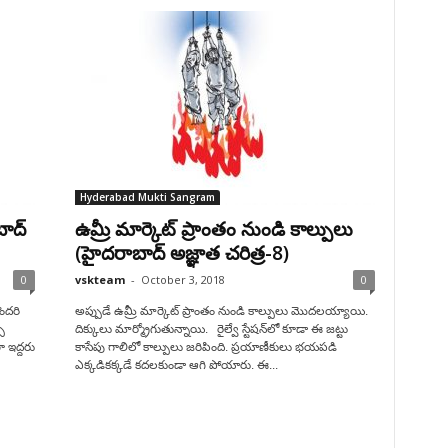
Hyderabad Mukti Sangram
ాద్
ఉమ్రీ మార్కెట్ ప్రాంతం నుండి కాల్పులు
(హైదరాబాద్ అజ్ఞాత చరిత్ర-8)
0
vskteam
-
October 3, 2018
0
ందరి
అప్పుడే ఉమ్రీ మార్కెట్ ప్రాంతం నుండి కాల్పులు మొదలయ్యాయి.
ా
దిక్కులు మార్మ్రోగుతున్నాయి. రైల్వే స్టేషన్‌లో కూడా ఈ జట్టు
 ఇద్దరు
కాసేపు గాలిలో కాల్పులు జరిపింది. ప్రయాణీకులు భయపడి
ఎక్కడికక్కడే కదలకుండా ఆగి పోయారు. ఈ...