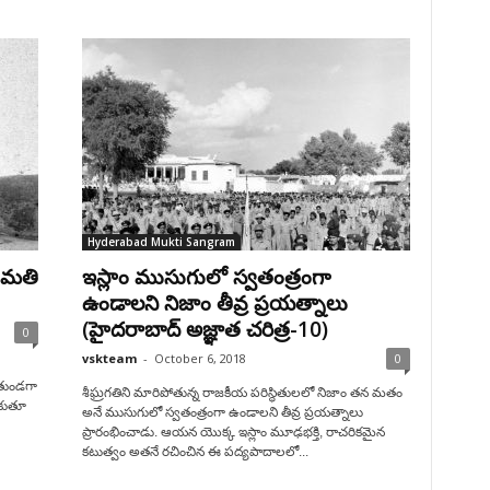
Hyderabad Mukti Sangram
ుమతి
ఇస్లాం ముసుగులో స్వతంత్రంగా
ఉండాలని నిజాం తీవ్ర ప్రయత్నాలు
(హైదరాబాద్ అజ్ఞాత చరిత్ర-10)
0
vskteam
-
October 6, 2018
0
తుండగా
శీఘ్రగతిని మారిపోతున్న రాజకీయ పరిస్థితులలో నిజాం తన మతం
ాకుతూ
అనే ముసుగులో స్వతంత్రంగా ఉండాలని తీవ్ర ప్రయత్నాలు
ప్రారంభించాడు. ఆయన యొక్క ఇస్లాం మూఢభక్తి, రాచరికమైన
కటుత్వం అతనే రచించిన ఈ పద్యపాదాలలో...