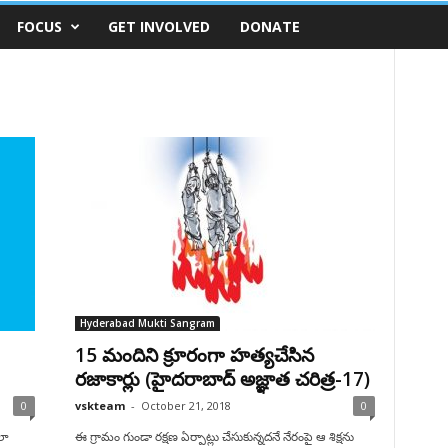
FOCUS
GET INVOLVED
DONATE
Hyderabad Mukti Sangram
15 మందిని క్రూరంగా హత్యచేసిన
రజాకార్లు (హైదరాబాద్ అజ్ఞాత చరిత్ర-17)
0
vskteam
-
October 21, 2018
0
లా
ఈ గ్రామం గుండా రక్షణ ఏర్పాట్లు చేసుకున్నదనే నేరంపై ఆ శిక్షను