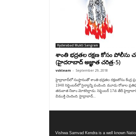
Hyderabad Mukti Sangram
శాంతి భద్రతల రక్షణ కోసం పోలీసు చ
(హైదరాబాద్ అజ్ఞాత చరిత్ర-5)
vskteam
-
September 29, 2018
హైద్రాబాద్‌లో సంస్థానంతో శాంతి భద్రతల రక్షణకోసం కేంద్ర ప్
1948 సెప్టెంబర్‌లో సైన్యాన్ని పంపింది. మూడు రోజుల ప్ర
తరువాత నిజాం మోకరిల్లాడు. సెప్టెంబర్ 17వ తేదీ హైద్రాబాద
విముక్తి చెందింది. హైద్రాబాద్...
Vishwa Samvad Kendra is a well known Natio