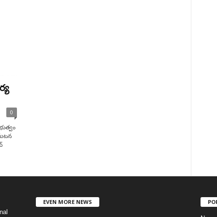
ర్య
0
రభుత్వం
తిఘటన
్
EVEN MORE NEWS
PO
nal