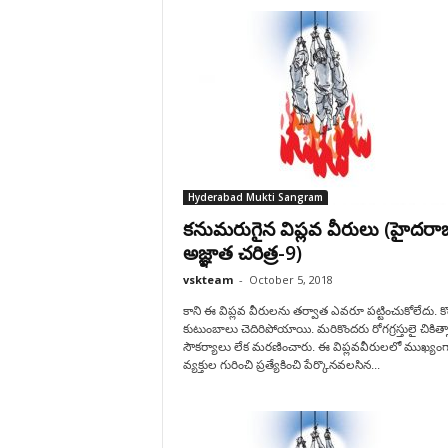
Hyderabad Mukti Sangram
కనుమరుగైన విప్లవ వీరులు (హైదరాబ
అజ్ఞాత చరిత్ర-9)
vskteam
-
October 5, 2018
కాని ఈ విప్లవ వీరులను తర్వాత ఎవరూ పట్టించుకోలేదు. కొ
కుటుంబాలు చెదిరిపోయాయి. మరికొందరు రోగగ్రస్తులై చికిత్స
సౌకర్యాలు లేక మరణించారు. ఈ విప్లవవీరులలో ముఖ్యంగా
వ్యక్తుల గురించి ప్రత్యేకించి పేర్కొనవలసిన...