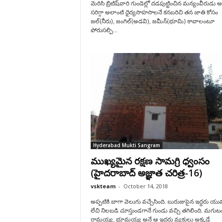
మెరిసి బ్రిటిష్‌వారి గుండెల్లో దడపుట్టించిన మన్యంవీరుడు అల
సరిగ్గా అలాంటి ధైర్యసాహసాలనే కనబరిచి తన జాతి కోసం
జల్(నీరు), జంగిల్(అడవి), జమీన్(భూమి) కావాలంటూ
పోరుసల్పి...
Hyderabad Mukti Sangram
ముఖ్యమైన రక్షణ సామగ్రి ధ్వంసం
(హైదరాబాద్ అజ్ఞాత చరిత్ర-16)
vskteam
-
October 14, 2018
అప్పటికి బాగా వెలుగు వచ్చేసింది. బురుజుపైన ఇద్దరు య
లేచి నిలబడి చూస్తుండగానే గుండు వచ్చి తగిలింది. మగుట
రామయ్య, భూమయ్య అనే ఆ ఇద్దరు వ్యక్తులు అక్కడే