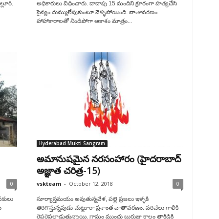
్లూరి.
అధికారులు విధించారు. దాదాపు 15 మందిని క్రూరంగా హత్యచేసి
సైన్యం దుమ్ములేపుకుంటూ వెళ్ళిపోయింది. వాతావరణం
హాహాకారాలతో నిండిపోగా ఆకాశం మాత్రం...
Hyderabad Mukti Sangram
అమానుషమైన నరసంహారం (హైదరాబాద్
అజ్ఞాత చరిత్ర-15)
0
vskteam
-
October 12, 2018
0
ువకులు
సూర్యాస్తమయం అవుతున్నవేళ, పల్లె ప్రజలు ఇళ్ళకి
ం
తిరిగొస్తున్నపుడు చుట్టూరా ప్రశాంత వాతావరణం. వరిచేలు గాలికి
రెపరెపలాడుతున్నాయి. గ్రామం ముందు బురుజు కాలం తాకిడికి