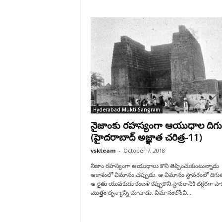
Hyderabad Mukti Sangram
నైజాంకు రహస్యంగా ఆయుధాల దిగ
(హైదరాబాద్ అజ్ఞాత చరిత్ర-11)
vskteam
-
October 7, 2018
నిజాం రహస్యంగా ఆయుధాలు కొని తెప్పించుకుంటున్నాడు
ఆకాశంలో విమానం చప్పుడు. ఆ విమానం స్థావరంలో దిగు
ఆ రైతు యువకుడు కంబళి కప్పుకొని స్థావరానికి దగ్గరగా ప
మొత్తం దృశ్యాన్ని చూచాడు. విమానంలోంచి...