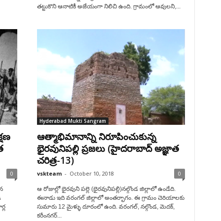
తట్టుకొని ఆనాటికీ అజేయంగా నిలిచి ఉంది. గ్రామంలో ఆవులని,...
Hyderabad Mukti Sangram
్షణ
ఆత్మాభిమానాన్ని నిరూపించుకున్న
త
భైరవునిపల్లి ప్రజలు (హైదరాబాద్ అజ్ఞాత
చరిత్ర-13)
0
vskteam
-
October 10, 2018
0
ిన
ఆ రోజుల్లో భైరవుని పల్లె (భైరవునిపల్లి)నల్గొండ జిల్లాలో ఉండేది.
ి
ఈనాడు ఇది వరంగల్ జిల్లాలో అంతర్భాగం. ఈ గ్రామం చెరియాలకు
ర్ల
సుమారు 12 మైళ్ళు దూరంలో ఉంది. వరంగల్, నల్గొండ, మెదక్,
కరీంనగర్...