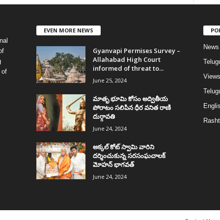
EVEN MORE NEWS
PO
nal
News
Gyanvapi Permises Survey –
of
Allahabad High Court
g
Telug
informed of threat to...
 of
View
June 25, 2024
Telugu
మాతృ భూమి కోసం అద్వితీయ
Englis
పోరాటం సలిపిన ధీర వనిత రాణి
దుర్గావతి
Rasht
June 24, 2024
అక్కల్‌ కోట్‌ స్వామి వారిని
దర్శించుకున్న సరసంఘచాలక్
మోహన్ భాగవత్
June 24, 2024