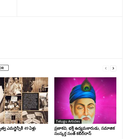
OR
Telugu Articles
వ ఎమర్జెన్సీకి 49 ఏళ్లు
ప్రజాకవి, భక్తి ఉద్యమకారుడు, సమాజిక
సంస్కర్త సంత్‌ కబీర్‌దాస్‌