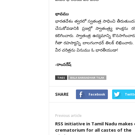
భావము
భారతదేశం త్వరలో స్వతంత్ర సాధించి తీరుతుంద
చేసుకోవడానికి ప్రజల్లో స్వాతంత్ర్య కాంక్ష
కలిగించారు. స్వాతంత్ర ఉద్యమాన్ని కొనసాగించ
గీతా రహస్యాన్ని బాలగంగాధర్ తిలక్ లిఖించారు.
వీర చరిత్రను వినుము ఓ భారతీయుడా!
-రాంనరేష్
TAGS
BALA GANGADHAR TILAK
SHARE
Facebook
Twitt
Previous article
RSS initiative in Tamil Nadu makes
crematorium for all castes of the