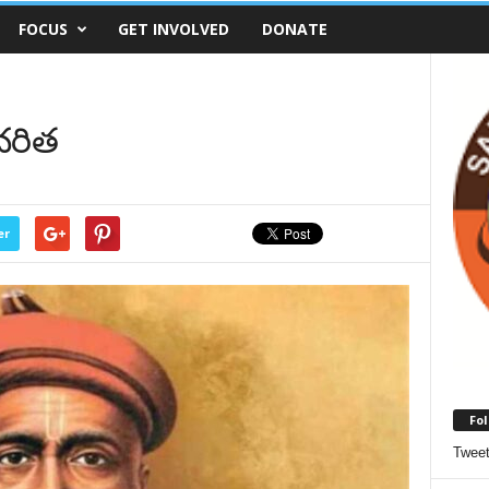
FOCUS
GET INVOLVED
DONATE
చరిత
er
Fol
Twee