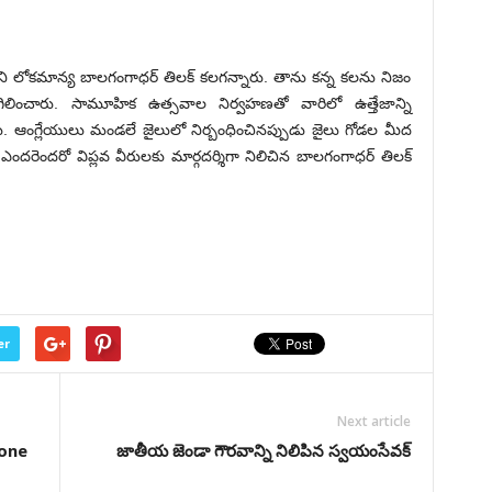
ని లోకమాన్య బాలగంగాధర్ తిలక్ కలగన్నారు. తాను కన్న కలను నిజం
ను రగిలించారు. సామూహిక ఉత్సవాల నిర్వహణతో వారిలో ఉత్తేజాన్ని
ారు. ఆంగ్లేయులు మండలే జైలులో నిర్బంధించినప్పుడు జైలు గోడల మీద
 ఎందరెందరో విప్లవ వీరులకు మార్గదర్శిగా నిలిచిన బాలగంగాధర్ తిలక్
er
Next article
 one
జాతీయ జెండా గౌరవాన్ని నిలిపిన స్వయంసేవ‌క్‌