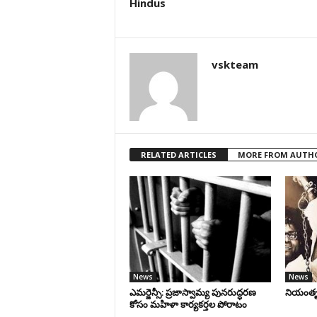
Hindus
vskteam
RELATED ARTICLES
MORE FROM AUTH
News
News
ఎమర్జెన్సీ: ప్రజాస్వామ్య పునరుద్ధరణ
నియంతృత్
కోసం మహిళా కార్యకర్తల పోరాటం