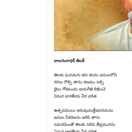
బాలగంగాధర్ తిలక్
తిలకు ఘనమగు తన కలను జనులలోన
రగుల గొల్పి తాను రణము సల్పి
జైలు గోడలందు జయగీతి లిఖించె
వినుర భారతీయ వీర చరిత
ఉత్సవములు జరుపుచుత్తేజపరచుచు
జనుల సేకరణను జరిపి తాను
సమరమెంతొ తిలకు సలిపె తీవ్రముగను
వినుర భారతీయ వీర చరిత