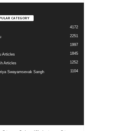
PULAR CATEGORY
4172
2251
u
1997
s
1845
 Articles
1252
h Articles
1104
riya Swayamsevak Sangh