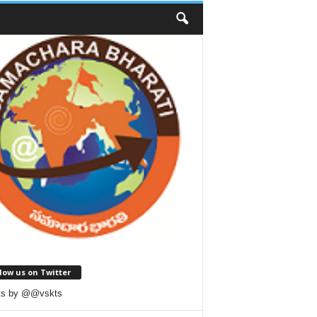
low us on Twitter
ts by @@vskts