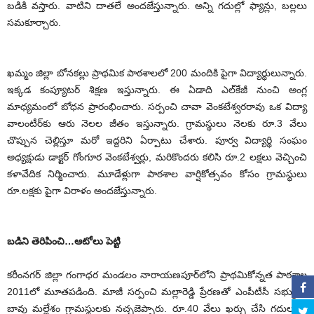
బడికి వస్తారు. వాటిని దాతలే అందజేస్తున్నారు. అన్ని గదుల్లో ఫ్యాన్లు, బల్లలు
సమకూర్చారు.
ఖమ్మం జిల్లా బోనకల్లు ప్రాథమిక పాఠశాలలో 200 మందికి పైగా విద్యార్థులున్నారు.
ఇక్కడ కంప్యూటర్‌ శిక్షణ ఇస్తున్నారు. ఈ ఏడాది ఎల్‌కేజీ నుంచి అంగ్ల
మాధ్యమంలో బోధన ప్రారంభించారు. సర్పంచి చావా వెంకటేశ్వరరావు ఒక విద్యా
వాలంటీర్‌కు ఆరు నెలల జీతం ఇస్తున్నారు. గ్రామస్థులు నెలకు రూ.3 వేలు
చొప్పున చెల్లిస్తూ మరో ఇద్దరిని ఏర్పాటు చేశారు. పూర్వ విద్యార్థి సంఘం
అధ్యక్షుడు డాక్టర్‌ గోంగూర వెంకటేశ్వర్లు, మరికొందరు కలిసి రూ.2 లక్షలు వెచ్చించి
కళావేదిక నిర్మించారు. మూడేళ్లుగా పాఠశాల వార్షికోత్సవం కోసం గ్రామస్థులు
రూ.లక్షకు పైగా విరాళం అందజేస్తున్నారు.
బడిని తెరిపించి…ఆటోలు పెట్టి
కరీంనగర్‌ జిల్లా గంగాధర మండలం నారాయణపూర్‌లోని ప్రాథమికోన్నత పాఠశాల
2011లో మూతపడింది. మాజీ సర్పంచి మల్లారెడ్డి ప్రేరణతో ఎంపీటీసీ సభ్యుడు
బావు మల్లేశం గ్రామస్థులకు నచ్చజెప్పారు. రూ.40 వేలు ఖర్చు చేసి గదులను,