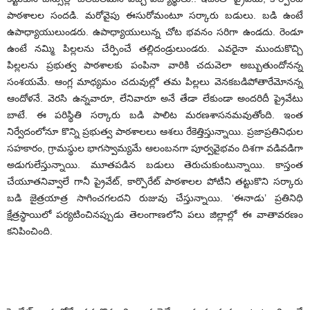
పాఠశాలల సందడి. మరోవైపు ఈసురోమంటూ సర్కారు బడులు. బడి ఉంటే
ఉపాధ్యాయులుండరు. ఉపాధ్యాయులున్న చోట భవనం సరిగా ఉండదు. రెండూ
ఉంటే నమ్మి పిల్లలను చేర్పించే తల్లిదండ్రులుండరు. ఎవరైనా ముందుకొచ్చి
పిల్లలను ప్రభుత్వ పాఠశాలకు పంపినా వారికి చదువెలా అబ్బుతుందోనన్న
సంశయమే. ఆంగ్ల మాధ్యమం చదువుల్లో తమ పిల్లలు వెనకబడిపోతారేమోనన్న
ఆందోళనే. వెరసి ఉన్నవారూ, లేనివారూ అనే తేడా లేకుండా అందరిదీ ప్రైవేటు
బాటే. ఈ పరిస్థితి సర్కారు బడి పాలిట మరణశాసనమవుతోంది. ఇంత
నిర్వేదంలోనూ కొన్ని ప్రభుత్వ పాఠశాలలు ఆశలు రేకెత్తిస్తున్నాయి. ప్రజాప్రతినిధుల
సహకారం, గ్రామస్థుల భాగస్వామ్యమే ఆలంబనగా పూర్వవైభవం దిశగా వడివడిగా
అడుగులేస్తున్నాయి. మూతపడిన బడులు తెరుచుకుంటున్నాయి. కాస్తంత
చేయూతనివ్వాలే గానీ ప్రైవేట్‌, కార్పొరేట్‌ పాఠశాలల పోటీని తట్టుకొని సర్కారు
బడి జైత్రయాత్ర సాగించగలదని రుజువు చేస్తున్నాయి. ‘ఈనాడు’ ప్రతినిధి
క్షేత్రస్థాయిలో పర్యటించినప్పుడు తెలంగాణలోని పలు జిల్లాల్లో ఈ వాతావరణం
కనిపించింది.