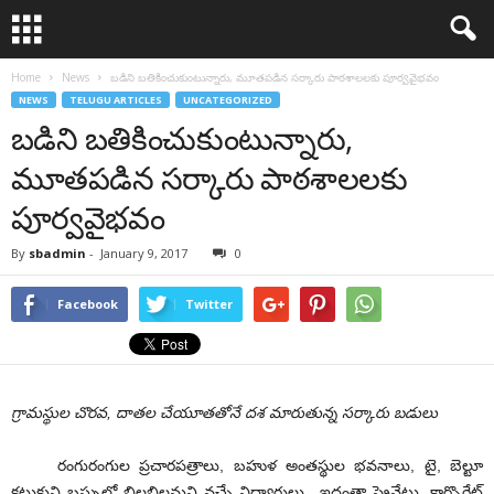
Home
News
బడిని బతికించుకుంటున్నారు, మూతపడిన సర్కారు పాఠశాలలకు పూర్వవైభవం
NEWS
TELUGU ARTICLES
UNCATEGORIZED
బడిని బతికించుకుంటున్నారు,
మూతపడిన సర్కారు పాఠశాలలకు
పూర్వవైభవం
By
sbadmin
-
January 9, 2017
0
Facebook
Twitter
గ్రామస్థుల చొరవ, దాతల చేయూతతోనే దశ మారుతున్న సర్కారు బడులు
రంగురంగుల ప్రచారపత్రాలు, బహుళ అంతస్థుల భవనాలు, టై, బెల్టూ
కట్టుకుని బస్సుల్లో బిలబిలమని వచ్చే విద్యార్థులు.. ఇదంతా ప్రైవేటు, కార్పొరేట్‌