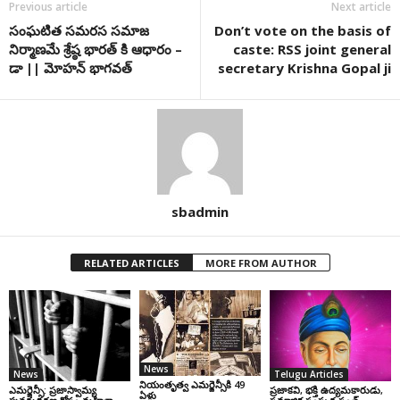
Previous article
Next article
సంఘటిత సమరస సమాజ
Don’t vote on the basis of
నిర్మాణమే శ్రేష్ఠ భారత్ కి ఆధారం –
caste: RSS joint general
డా || మోహన్ భాగవత్
secretary Krishna Gopal ji
sbadmin
RELATED ARTICLES
MORE FROM AUTHOR
News
News
Telugu Articles
నియంతృత్వ ఎమర్జెన్సీకి 49
ఎమర్జెన్సీ: ప్రజాస్వామ్య
ప్రజాకవి, భక్తి ఉద్యమకారుడు,
ఏళ్లు