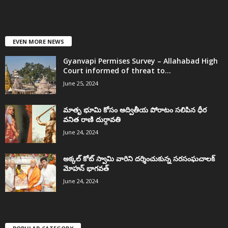
EVEN MORE NEWS
Gyanvapi Permises Survey – Allahabad High
Court informed of threat to...
June 25, 2024
మాతృ భూమి కోసం అద్వితీయ పోరాటం సలిపిన ధీర
వనిత రాణి దుర్గావతి
June 24, 2024
అక్కల్‌ కోట్‌ స్వామి వారిని దర్శించుకున్న సరసంఘచాలక్
మోహన్ భాగవత్
June 24, 2024