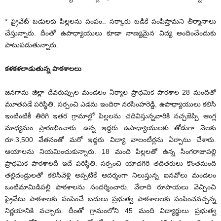
* ప్రైవేట్‌ బడులకు పిల్లలను పంపం.. సర్కారు బడికే పంపిస్తామని తీర్మానాలు
చేస్తున్నారు. దీంతో ఉపాధ్యాయులు కూడా నాణ్యమైన విద్య అందించేందుకు
పాటుపడుతున్నారు.
కళకళలాడుతున్న పాఠశాలలు
జనగామ జిల్లా దేవరుప్పుల మండలం నీర్మాల ప్రాథమిక పాఠశాల 28 మందితో
మూతపడే పరిస్థితి. సర్పంచి ఎడమ ఇందిరా నరసింహరెడ్డి, ఉపాధ్యాయులు కలిసి
ఇంటింటికీ తిరిగి ఇతర గ్రామాల్లో పిల్లలను చదివిస్తున్నవారికి నచ్చజెప్పి ఆంగ్ల
మాధ్యమం ప్రారంభించారు. ఉన్న ఇద్దరు ఉపాధ్యాయులకు తోడుగా నెలకు
రూ.3,500 వేతనంతో మరో ఇద్దరు విద్యా వాలంటీర్లను ఏర్పాటు చేశారు.
ఆయాలను నియమించుకున్నారు. 18 మంది పిల్లలతో ఉన్న సింగరాజుపల్లి
ప్రాథమిక పాఠశాలదీ ఇదే పరిస్థితి. సర్పంచి యాదగిరి తదితరులు కొంతమంది
తల్లిదండ్రులతో కలిసివెళ్లి అప్పటికే ఆదర్శంగా నిలుస్తున్న ఐనవోలు మండలం
ఒంటిమామిడిపల్లి పాఠశాలను సందర్శించారు. వేలాది రూపాయలు వెచ్చించి
ప్రైవేటు పాఠశాలకు పంపించే బదులు ప్రభుత్వ పాఠశాలలకు పంపించవచ్చన్న
నిర్ణయానికి వచ్చారు. దీంతో గ్రామంలోని 45 మంది విద్యార్థులు ప్రభుత్వ