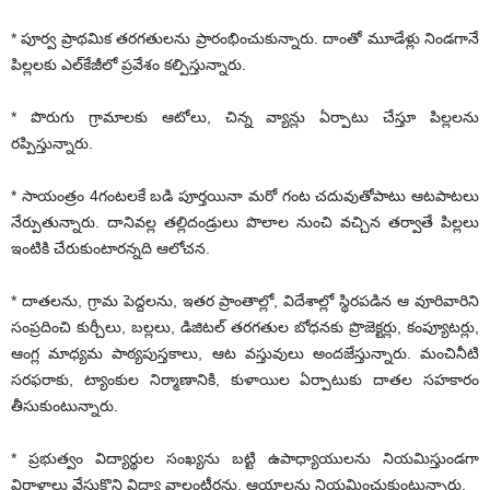
* పూర్వ ప్రాథమిక తరగతులను ప్రారంభించుకున్నారు. దాంతో మూడేళ్లు నిండగానే
పిల్లలకు ఎల్‌కేజీలో ప్రవేశం కల్పిస్తున్నారు.
* పొరుగు గ్రామాలకు ఆటోలు, చిన్న వ్యాన్లు ఏర్పాటు చేస్తూ పిల్లలను
రప్పిస్తున్నారు.
* సాయంత్రం 4గంటలకే బడి పూర్తయినా మరో గంట చదువుతోపాటు ఆటపాటలు
నేర్పుతున్నారు. దానివల్ల తల్లిదండ్రులు పొలాల నుంచి వచ్చిన తర్వాతే పిల్లలు
ఇంటికి చేరుకుంటారన్నది ఆలోచన.
* దాతలను, గ్రామ పెద్దలను, ఇతర ప్రాంతాల్లో, విదేశాల్లో స్థిరపడిన ఆ వూరివారిని
సంప్రదించి కుర్చీలు, బల్లలు, డిజిటల్‌ తరగతుల బోధనకు ప్రొజెక్టర్లు, కంప్యూటర్లు,
ఆంగ్ల మాధ్యమ పాఠ్యపుస్తకాలు, ఆట వస్తువులు అందజేస్తున్నారు. మంచినీటి
సరఫరాకు, ట్యాంకుల నిర్మాణానికి, కుళాయిల ఏర్పాటుకు దాతల సహకారం
తీసుకుంటున్నారు.
* ప్రభుత్వం విద్యార్థుల సంఖ్యను బట్టి ఉపాధ్యాయులను నియమిస్తుండగా
విరాళాలు వేసుకొని విద్యా వాలంటీర్లను, ఆయాలను నియమించుకుంటున్నారు.