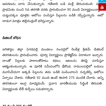
ఆవరణను బాగు చేసుకున్నారు. గతేడాది బడి మళ్లీ తెరుచుకుంది. పూర్వ
ప్రాథమికం నుంచి 5వ తరగతి వరకు ప్రారంభించగా 90 మంది విద్యార్థులున్నారు.
చుట్టుపక్కల వూళ్లకు ఆటోలు పంపిస్తూ పిల్లలను బడికి రప్పిస్తున్నారు. ఆటో
బాడుగ మాత్రం తల్లిదండ్రులే భరిస్తున్నారు.
డిజిటల్‌ బోధన
జగిత్యాల జిల్లా పెగడపల్లి మండలం నంచర్లలో రెండేళ్ల క్రితమే డిజిటల్‌
తరగతులను ప్రారంభించారు. పూర్వ విద్యార్థులు ప్రొజెక్టర్‌ను విరాళంగా ఇచ్చారు.
దాంతో పిల్లలకు పాఠాలతోపాటు కథలు, ఆటలను తెరపై చూపిస్తూ
ఆకట్టుకుంటున్నారు. ఆ వూరికి సమీపంలోని ఢీకొండ, రాములపల్లిలో బడులు
మూసివేయగా అక్కడి పిల్లలను తమ బడికి పంపించాలని నచ్చజెప్పి ఆటోలు
ఏర్పాటు చేశారు. గతేడాది 92 మంది ఉంటే ఈసారి 275 మందికి చేరారు. అన్ని
తరగతులూ ఆంగ్ల మాధ్యమమే. ప్రవాస భారతీయుడు సిద్ధింకి తిరుపతి..
విద్యార్థులకు బేబీ కుర్చీలు సమకూర్చారు.