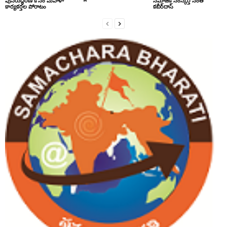
పునరుద్ధరణ కోసం మహిళా
సమాజిక సంస్కర్త సంత్‌
కార్యకర్తల పోరాటం
కబీర్‌దాస్‌