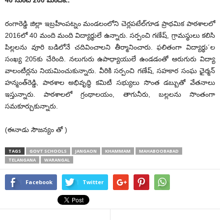
40 నుంచి 200 మందికి..
రంగారెడ్డి జిల్లా ఇబ్రహీంపట్నం మండలంలోని చెర్లపటేల్‌గూడ ప్రాథమిక పాఠశాలలో
2016లో 40 మంది మంది విద్యార్థులే ఉన్నారు. సర్పంచి గణేష్‌, గ్రామస్థులు కలిసి
పిల్లలను వూరి బడిలోనే చదివించాలని తీర్మానించారు. ఫలితంగా విద్యార్థు´ల
సంఖ్య 205కు చేరింది. నలుగురు ఉపాధ్యాయులే ఉండడంతో ఆరుగురు విద్యా
వాలంటీర్లను నియమించుకున్నారు. వీరికి సర్పంచి గణేష్‌, సహకార సంఘ ఛైర్మన్‌
హన్మంత్‌రెడ్డి, పాఠశాల అభివృద్ధి కమిటీ సభ్యులు సొంత డబ్బుతో వేతనాలు
ఇస్తున్నారు. పాఠశాలలో గ్రంథాలయం, తాగునీరు, బల్లలను సొంతంగా
సమకూర్చుకున్నారు.
(ఈనాడు సౌజన్యం తో )
TAGS
GOVT SCHOOLS
JANGAON
KHAMMAM
MAHABOOBABAD
TELANGANA
WARANGAL
Facebook
Twitter