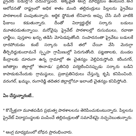
ప్రైవేట్‌ బడుల్లోనే చదువొస్తుంది. అక్కడైతే ఆంగ్ల మాధ్యమం ఉంటుంది..అనే
ఆలోచనతో రాష్ట్రంలో అధిక శాతం మంది తల్లిదండ్రులు పిల్లలను ప్రైవేటు
పాఠశాలలకే పంపుతున్నారు. ఆర్థిక స్థోమత లేనివారు అప్పు చేసి మరీ వాటికి
ఫీజులు కడుతున్నారు. దీంతో విద్యార్థుల్లేక సర్కారు బడులు
మూతపడుతున్నాయి. మరోవైపు ప్రైవేట్‌ పాఠశాలల్లో రుసుములు, రవాణా
ఛార్జీలు, పుస్తకాల ఖర్చు తడిసి మోపెడవుతోంది. సంపాదనంతా ప్రైవేటు బడులకే
ధారపోయడం కంటే సర్కారు బడినే తలో చేయీ వేసి మెరుగ్గా
తీర్చిదిద్దుకుందామనే స్పృహ గ్రామీణుల్లో పెరుగుతోంది. పట్టణాలకు, మండల
కేంద్రాలకు దూరంగా ఉన్న గ్రామాల్లో ఈ చైతన్యం వెల్లివిరుస్తోంది. కరీంనగర్‌,
జగిత్యాల జిల్లాల్లో ‘ఈనాడు’ ప్రతినిధి పర్యటించినప్పుడు సర్కారు బడిని
కాపాడుకునేందుకు గ్రామస్థులు, ప్రజాప్రతినిధులు చేస్తున్న కృషి కనిపించింది.
వరంగల్‌, ఖమ్మం, రంగారెడ్డి తదితర జిల్లాల్లోనూ ఇలాంటి చైతన్యం కనిపిస్తోంది.
ఏం చేస్తున్నారంటే..
* కొన్నేళ్లుగా మూతపడిన ప్రభుత్వ పాఠశాలలను తెరిపించుకుంటున్నారు. పిల్లలను
ప్రైవేట్‌ విద్యాసంస్థలకు పంపించే తల్లిదండ్రులతో సమావేశమై నచ్చచెబుతున్నారు.
* ఆంగ్ల మాధ్యమంలో బోధన ప్రారంభించారు.