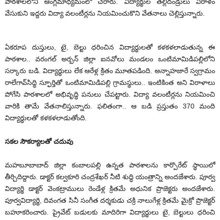
పాఠశాలలోని ఆంగ్లమాధ్యమంలో చేరారు. విద్యార్థుల తల్లిదండ్రులు విరాళం
వేసుకుని ఇద్దరు విద్యా వలంటీర్లను నియమించుకొని వేతనాలు చెల్లిస్తున్నారు.
ఏకరూప దుస్తులు, టై, బెల్టు ధరించిన విద్యార్థులతో కళకళలాడుతున్న ఈ
పాఠశాల.. వరంగల్‌ అర్బన్‌ జిల్లా ఐనవోలు మండలం ఒంటిమామిడిపల్లిలోని
సర్కారు బడి. విద్యార్థులు లేక ఆరేళ్ల క్రితం మూతపడింది. అన్నాహజారే స్వగ్రామం
రాలేగావ్‌సిద్ధి స్ఫూర్తితో ఒంటిమామిడిపల్లి గ్రామస్థులు.. ఇంటికింత అని విరాళాలు
పోగేసి పాఠశాలలో అభివృద్ధి పనులు చేపట్టారు. విద్యా వలంటీర్లను నియమించి
వారికి తామే వేతనాలిస్తున్నారు. ఫలితంగా.. ఆ బడి ప్రస్తుతం 370 మంది
విద్యార్థులతో కళకళలాడుతోంది.
సకల సౌకర్యాలతో చదువు
మహబూబాబాద్‌ జిల్లా కంబాలపల్లి ఉన్నత పాఠశాలను కార్పొరేట్‌ స్థాయిలో
తీర్చిదిద్దారు. డాక్టర్‌ కల్వకూరి చంద్రశేఖర్‌ నీటి శుద్ధి యంత్రాన్ని అందజేశారు. పూర్వ
విద్యార్థి డాక్టర్‌ వెంకట్రాములు రెండేళ్ల క్రితమే అధునిక ప్రొజెక్టరు అందజేశారు.
పూర్వవిద్యార్థి, దివంగత సినీ సంగీత దర్శకుడు చక్రి నాలుగేళ్ల క్రితమే మైక్రో ప్రొజెక్టర్‌
బహూకరించారు. ప్రైవేట్‌ బడులకు మాదిరిగా విద్యార్థులు టై, బెల్టులు ధరించి