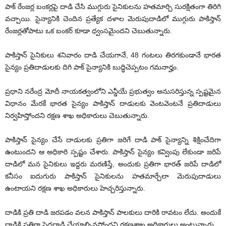
పాక్ రేంజర్ల బంకర్లపై దాడి చేసి ముగ్గురు సైనికులను హతమార్చి సురక్షితంగా తిరిగి
వచ్చాయి. సైన్యానికి చెందిన ప్రత్యేక దళాల మెరుపుదాడిలో ముగ్గురు పాకిస్తాన్
రేంజర్లతోపాటు ఒక బంకర్ కూడా ధ్వంసమైందని చెబుతున్నారు.
పాకిస్తాన్ సైనికులు శనివారం దాడి చేయగానే, 48 గంటలు తిరగకుండానే భారత
సైన్యం ప్రతిదాడులకు దిగి పాక్ సైన్యానికి బుద్ధిచెప్పటం గమనార్హం.
ప్రధాని నరేంద్ర మోదీ నాయకత్వంలోని ఎన్డీయే ప్రభుత్వం అనుసరిస్తున్న స్పష్టమైన
విధానం మేరకే భారత సైన్యం పాకిస్తాన్ దాడులకు వెంటవెంటనే ప్రతిదాడులు
నిర్వహిస్తోందని రక్షణ శాఖ అధికారులు చెబుతున్నారు.
పాకిస్తాన్ సైన్యం చేసే దాడులకు ప్రతిగా జరిగే దాడి పాక్ సైన్యాన్ని శిక్షించేదిగా
ఉంటుందని ఆ అధికారి స్పష్టం చేశారు. పాకిస్తాన్ సైన్యం కవ్వింపు లేకుండా జరిపే
దాడిలో మన సైనికులు ఇద్దరు మరణిస్తే, అందుకు ప్రతిగా భారత్ జరిపే దాడిలో
కనీసం ఐదుగురు పాకిస్తాన్ సైనికులను హతమార్చేలా మెరుపుదాడులు
ఉంటాయని రక్షణ శాఖ అధికారులు హెచ్చరిస్తున్నారు.
దాడికి ప్రతి దాడి జరపడం వలన పాకిస్తాన్ పాలకులు దారికి రావటం లేదు. అందుకే
దాడికి ప్రతిగా పెద్దదాడి చేయాల్సివస్తోందని రక్షణశాఖ అధికారులు అంటున్నారు.