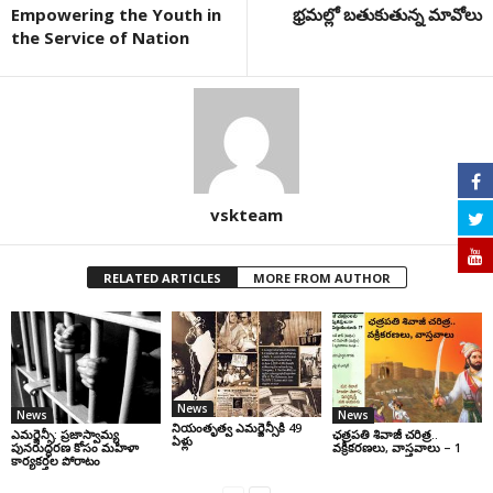
Empowering the Youth in
భ్రమల్లో బతుకుతున్న మావోలు
the Service of Nation
vskteam
RELATED ARTICLES
MORE FROM AUTHOR
News
News
News
నియంతృత్వ ఎమర్జెన్సీకి 49
ఎమర్జెన్సీ: ప్రజాస్వామ్య
ఛ‌త్ర‌ప‌తి శివాజీ చరిత్ర‌..
ఏళ్లు
పునరుద్ధరణ కోసం మహిళా
వ‌క్రీక‌ర‌ణ‌లు, వాస్త‌వాలు – 1
కార్యకర్తల పోరాటం