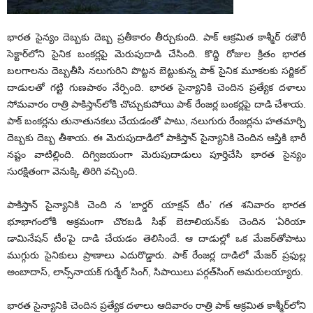
భారత సైన్యం దెబ్బకు దెబ్బ ప్రతీకారం తీర్చుకుంది. పాక్ ఆక్రమిత కాశ్మీర్ రజౌరీ
సెక్టార్‌లోని సైనిక బంకర్లపై మెరుపుదాడి చేసింది. కొద్ది రోజుల క్రితం భారత
బలగాలను దెబ్బతీసి నలుగురిని పొట్టన బెట్టుకున్న పాక్ సైనిక మూకలకు సర్జికల్
దాడులతో గట్టి గుణపాఠం నేర్పింది. భారత సైన్యానికి చెందిన ప్రత్యేక దళాలు
సోమవారం రాత్రి పాకిస్తాన్‌లోకి చొచ్చుకుపోయి పాక్ రేంజర్ల బంకర్లపై దాడి చేశాయ.
పాక్ బంకర్లను తునాతునకలు చేయడంతో పాటు, నలుగురు రేంజర్లను హతమార్చి
దెబ్బకు దెబ్బ తీశాయ. ఈ మెరుపుదాడిలో పాకిస్తాన్ సైన్యానికి చెందిన ఆస్తికి భారీ
నష్టం వాటిల్లింది. దిగ్విజయంగా మెరుపుదాడులు పూర్తిచేసి భారత సైన్యం
సురక్షితంగా వెనుక్కి తిరిగి వచ్చింది.
పాకిస్తాన్ సైన్యానికి చెంది న ‘బార్డర్ యాక్షన్ టీం’ గత శనివారం భారత
భూభాగంలోకి అక్రమంగా చొరబడి సిఖ్ బెటాలియన్‌కు చెందిన ‘ఏరియా
డామినేషన్ టీం’పై దాడి చేయడం తెలిసిందే. ఆ దాడుల్లో ఒక మేజర్‌తోపాటు
ముగ్గురు సైనికులు ప్రాణాలు ఎదురొడ్డారు. పాక్ రేంజర్ల దాడిలో మేజర్ ప్రఫుల్ల
అంబాదాస్, లాన్స్‌నాయక్ గుర్మేల్ సింగ్, సిపాయిలు పర్గత్‌సింగ్ అమరులయ్యారు.
భారత సైన్యానికి చెందిన ప్రత్యేక దళాలు ఆదివారం రాత్రి పాక్ ఆక్రమిత కాశ్మీర్‌లోని