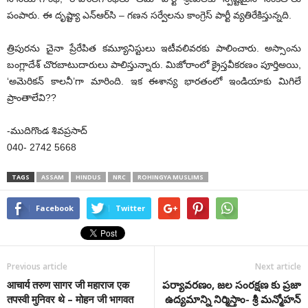
పంపారు. ఈ దృష్ట్యా ఎన్‌ఆర్‌సి – గణన సర్వేలను కాంగ్రెస్ పార్టీ వ్యతిరేకిస్తున్నది.
త్రిపురను చైనా ప్రేరేపిత కమ్యూనిస్టులు ఇటీవలివరకు పాలించారు. అస్సాంను
బంగ్లాదేశ్ చొరబాటుదారులు పాలిస్తున్నారు. మిజోరాంలో క్రైస్తవీకరణం పూర్తిఅయి,
‘అమెరికన్ కాలనీ’గా మారింది. ఇక ఈశాన్య భారతంలో ఇండియాకు మిగిలే
ప్రాంతాలేవి??
-ముదిగొండ శివప్రసాద్
040- 2742 5668
TAGS
ASSAM
HINDUS
NRC
ROHINGYA MUSLIMS
Facebook
Twitter
Previous article
Next article
आचार्य तरुण सागर जी महाराज एक
పర్యావరణం, జల సంరక్షణ కు ప్రజా
तपस्वी मुनिवर थे – मोहन जी भागवत
ఉద్యమాన్ని నిర్మిస్తాం- శ్రీ మన్మోహన్