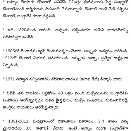
* అస్సాం తేయాకు తోటలలో పనిచేసే నిమిత్తం బ్రిటీషువారు పెద్ద సంఖ్యలో
బెంగాల్‌నుండి కార్మికులను దిగుమతి చేసుకున్నారు. బెంగాల్ అంటే నేటి పశ్చిమ
బెంగాల్, బంగ్లాదేశ్ కూడా వస్తుంది.
* ఇది 1820నుండి సాగింది- అప్పుడు ఈస్టిండియా కంపెనీ భారతదేశాన్ని
పరిపాలిస్తూ ఉండేది.
* 1905లో బెంగాల్‌ను కర్జన్ రెండుముక్కలు చేశారు. అప్పుడు ఉద్యమం జరిగింది.
1912లో బెంగాల్ విభజన ఆగిపోయింది. అప్పుడు అస్సాం ప్రత్యేక రాష్ట్రంగా
ఏర్పడింది.
* 1971 తర్వాత వచ్చినవారిని చొరబాటుదారులు (కటాఫ్ డేట్) తీర్మానించారు.
* బిజెపి తన రాజకీయ లబ్దికోసం 40 లక్షల మంది ముస్లిములను బంగ్లాదేశ్‌కు
పంపాలని ఆలోచిస్తున్నట్లు దళిత క్రైస్తవులు, ముస్లిం సంఘాలు, మమతాబెనర్జీ,
కాంగ్రెసు నాయకులు ఆరోపిస్తున్నారు.
* 1961-2011 మధ్యకాలంలో గణాంకాలు మారాయి. 2.4 శాతం ఉన్న
మైనారిటీలు 3.9 శాతానికి చేరారు. అంటే అస్సాం మరొక బంగ్లాదేశ్‌గా