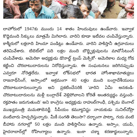
లాహోరులో 1947కు ముందు 14 శాతం హిందువులు ఉండేవారు. ఇవ్వాళ
కొద్దిమంది సిక్కులు మాత్రమే మిగిలారు. వారిని కూడా ఇటీవల చంపివేస్తున్నారు.
కాశ్మీరులో లక్షలాది హిందూ పండిట్లు ఉండేవారు. వారిని పాకిస్తానీ ఉగ్రవాదులు
తరిమివేశారు. టిబెట్‌లో పది లక్షల మంది బౌద్ధ్భిక్షువులను మావోసేటుంగ్
చంపివేశాడు. అమెరికా అధ్యక్షుడు డొనాల్డ్ ట్రంప్ మెక్సికో- అమెరికాల మధ్య గోడ
కట్టించి చొరబాటుదారులను నిరోధిస్తున్నాడు. ఈ సంఘటనలు జరిగినప్పుడు
ఎవ్వరూ నోరెత్తలేదు. ఇవ్వాళ లోక్‌సభలో భారత హోంశాఖామాత్యులు
రాజనాథ్‌సింగ్, అస్సాంలో అక్రమంగా 40 లక్షల మంది బంగ్లాదేశీయులు
చొరబాటుదారులున్నారు అని ప్రకటించేసరికి ‘వారిని ఏమీ అనకండి-
చొరబాటుదారులను మళ్లీ బంగ్లాదేశ్ వెళ్లిపోవాలని కోరితే అంతర్యుద్ధం వస్తుంది-
రక్తపాతం జరుగుతుంది’ అని కాంగ్రెసు అధ్యక్షుడు రాహుల్‌గాంధీ, పశ్చిమ బెంగాల్
ముఖ్యమంత్రి మమతాబెనర్జీ, సీపీయం కమ్యూనిస్టు నాయకుడు సునిల్‌చోప్రా
వంటివారు హెచ్చరిస్తున్నారు. మీకీ సంగతి తెలుసా? దర్భాంగా పాట్నా, గయ వంటి
బీహారు నగరాల్లో 50 లక్షల మంది పాకిస్తానీలు ఉన్నారు. అస్సాం, యుపి,
హైదరాబాద్‌ల్లో రోహింగ్యాలు ఉన్నారు. ఇంకా చక్మా శరణార్థులున్నారు.