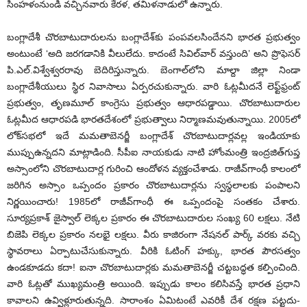
సింహళంనుండి వచ్చినవారు కేరళ, తమిళనాడులో ఉన్నారు.
బంగ్లాదేశీ చొరబాటుదారులను బంగ్లాదేశ్‌కు పంపవలసిందేనని భారత ప్రభుత్వం
అంటుంటే ‘అది జరగడానికి వీలులేదు. కాదంటే సివిల్‌వార్ వస్తుంది’ అని ప్రొఫెసర్
పి.ఎల్.విశ్వేశ్వరరావు బెదిరిస్తున్నారు. బెంగాల్‌లోని మాల్దా జిల్లా నిండా
బంగ్లాదేశీయులు స్థిర నివాసాలు ఏర్పరచుకున్నారు. వారి ఓట్లమీదనే లెఫ్ట్‌ఫ్రంట్
ప్రభుత్వం, తృణమూల్ కాంగ్రెసు ప్రభుత్వం ఆధారపడ్డాయి. చొరబాటుదారుల
ఓట్లమీద ఆధారపడి భారతదేశంలో ప్రభుత్వాలు నిర్మాణమవుతున్నాయి. 2005లో
లోక్‌సభలో ఇదే మమతాబెనర్జీ బంగ్లాదేశ్ చొరబాటుదార్లవల్ల ఇండియాకు
ముప్పుఉన్నదని మాట్లాడింది. సీపీఐ నాయకుడు నాటి హోంమంత్రి ఇంద్రజిత్‌గుప్త
అస్సాంలోని చొరబాటుదార్ల గురించి ఆందోళన వ్యక్తంచేశాడు. రాజీవ్‌గాంధీ కాలంలో
జరిగిన అస్సాం ఒప్పందం ప్రకారం చొరబాటుదార్లను స్వస్థలాలకు పంపాలని
నిర్ణయించారు! 1985లో రాజీవ్‌గాంధీ ఈ ఒప్పందంపై సంతకం చేశారు.
సూర్యప్రకాశ్ జైస్వాల్ లెక్కల ప్రకారం ఈ చొరబాటుదారుల సంఖ్య 60 లక్షలు. నేటి
బిజెపి లెక్కల ప్రకారం నలభై లక్షలు. వీరు కాజిరంగా నేషనల్ పార్క్ వరకు వచ్చి
స్థావరాలు ఏర్పాటుచేసుకున్నారు. వీరికి ఓటింగ్ హక్కు, భారత పౌరసత్వం
ఉండకూడదు కదా! ఐనా చొరబాటుదార్లకు మమతాబెనర్జీ చట్టబద్ధత కల్పించింది.
వారి ఓట్లతో ముఖ్యమంత్రి అయింది. ఇప్పుడు కాలం కలిసివస్తే భారత ప్రధాని
కావాలని ఉవ్విళ్లూరుతున్నది. సారాంశం ఏమిటంటే ఎవరికీ దేశ రక్షణ పట్టదు-