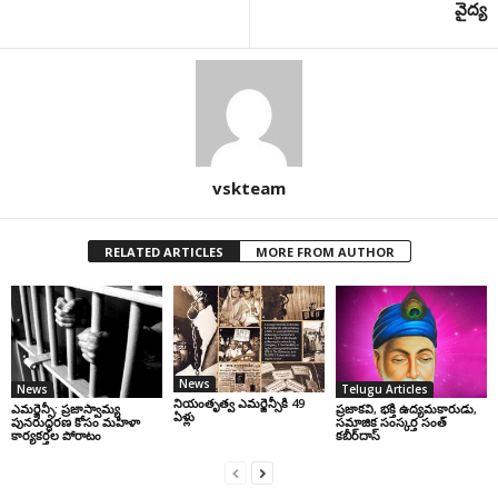
వైద్య
vskteam
RELATED ARTICLES
MORE FROM AUTHOR
News
News
Telugu Articles
నియంతృత్వ ఎమర్జెన్సీకి 49
ఎమర్జెన్సీ: ప్రజాస్వామ్య
ప్రజాకవి, భక్తి ఉద్యమకారుడు,
ఏళ్లు
పునరుద్ధరణ కోసం మహిళా
సమాజిక సంస్కర్త సంత్‌
కార్యకర్తల పోరాటం
కబీర్‌దాస్‌