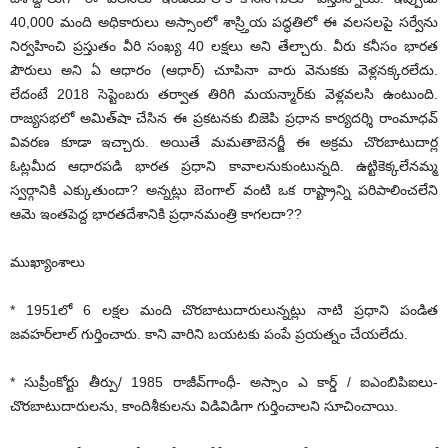
40,000 మంది అధికారులు అస్సాంలో శాస్ర్తియ పద్ధతిలో ఈ వలసలపై సర్వేను
నిర్వహించి ప్రస్తుతం వీరి సంఖ్య 40 లక్షలు అని తేల్చారు. వీరు కనీసం భారత
పౌరులు అని ఏ ఆధారం (ఆధార్) చూపినా వారు వెనుకకు వెళ్లనక్కరలేదు.
లేదంటే 2018 సెప్టెంబరు తర్వాత తిరిగి మయన్మార్‌కు వెళ్లవలసి ఉంటుంది.
రాజ్యసభలో అమిత్‌షా చేసిన ఈ ప్రకటనకు బిజెపి ప్రధాన కార్యదర్శి రాంమాధవ్
వివరణ కూడా ఇచ్చారు. అయితే మమతాబెనర్జీ ఈ అక్రమ చొరబాటుదార్ల
ఓట్లమీద ఆధారపడి భారత ప్రధాని కావాలనుకుంటున్నది. ఉట్టికెక్కలేనమ్మ
స్వర్గానికి ఎక్కుతుందా? అన్నట్లు బెంగాల్ వంటి ఒక రాష్ట్రాన్ని పరిపాలించలేని
ఆమె ఇంతపెద్ద భారతదేశానికి ప్రధానమంత్రి కాగలదా??
ముఖ్యాంశాలు
* 1951లో 6 లక్షల మంది చొరబాటుదారులున్నట్లు నాటి ప్రధాని పండిత
జవహర్‌లాల్ గుర్తించారు. కాని వారిని బయటకు పంపే ప్రయత్నం చేయలేదు.
* సుప్రీంకోర్టు తీర్పు/ 1985 రాజీవ్‌గాంధీ- అస్సాం ఎ కార్డ్ / ఐఎంబిపిఐలు-
చొరబాటుదారులను, కాందిశీకులను విడివిడిగా గుర్తించాలని సూచించాయి.