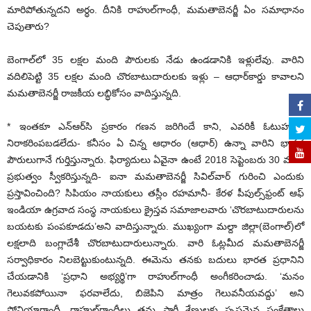
మారిపోతున్నదని అర్ధం. దీనికి రాహుల్‌గాంధీ, మమతాబెనర్జీ ఏం సమాధానం
చెపుతారు?
బెంగాల్‌లో 35 లక్షల మంది పౌరులకు నేడు ఉండడానికి ఇళ్లులేవు. వారిని
వదిలిపెట్టి 35 లక్షల మంది చొరబాటుదారులకు ఇళ్లు – ఆధార్‌కార్డు కావాలని
మమతాబెనర్జీ రాజకీయ లబ్ధికోసం వాదిస్తున్నది.
* ఇంతకూ ఎన్‌ఆర్‌సి ప్రకారం గణన జరిగిందే కాని, ఎవరికీ ఓటుహక్కు
నిరాకరింపబడలేదు- కనీసం ఏ చిన్న ఆధారం (ఆధార్) ఉన్నా వారిని భారత
పౌరులుగానే గుర్తిస్తున్నారు. ఫిర్యాదులు ఏవైనా ఉంటే 2018 సెప్టెంబరు 30 వరకు
ప్రభుత్వం స్వీకరిస్తున్నది- ఐనా మమతాబెనర్జీ సివిల్‌వార్ గురించి ఎందుకు
ప్రస్తావించింది? సిపియం నాయకులు తస్లీం రహమానీ- కేరళ పీపుల్స్‌ఫ్రంట్ ఆఫ్
ఇండియా ఉగ్రవాద సంస్థ నాయకులు క్రైస్తవ సమాజాలవారు ‘చొరబాటుదారులను
బయటకు పంపకూడదు’అని వాదిస్తున్నారు. ముఖ్యంగా మల్దా జిల్లా(బెంగాల్)లో
లక్షలాది బంగ్లాదేశీ చొరబాటుదారులున్నారు. వారి ఓట్లమీద మమతాబెనర్జీ
సర్వాధికారం నిలబెట్టుకుంటున్నది. ఈమెను తనకు బదులు భారత ప్రధానిని
చేయడానికి ‘ప్రధాని అభ్యర్థి’గా రాహుల్‌గాంధీ అంగీకరించాడు. ‘మనం
గెలువకపోయినా ఫరవాలేదు, బిజెపిని మాత్రం గెలువనీయవద్దు’ అని
సోనియాగాంధీ, రాహుల్‌గాంధీలు తమ పార్టీ శ్రేణులకు స్పష్టమైన సంకేతాలు