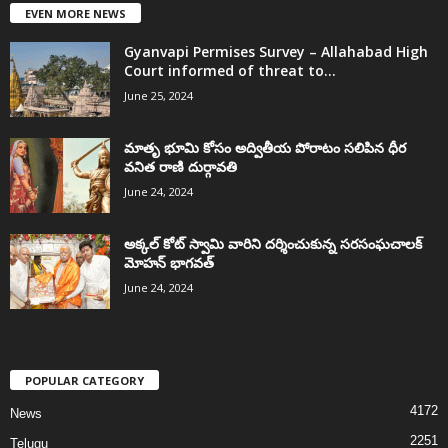
EVEN MORE NEWS
Gyanvapi Permises Survey – Allahabad High
Court informed of threat to...
June 25, 2024
మాతృ భూమి కోసం అద్వితీయ పోరాటం సలిపిన ధీర
వనిత రాణి దుర్గావతి
June 24, 2024
అక్కల్‌ కోట్‌ స్వామి వారిని దర్శించుకున్న సరసంఘచాలక్
మోహన్ భాగవత్
June 24, 2024
POPULAR CATEGORY
4172
News
2251
Telugu