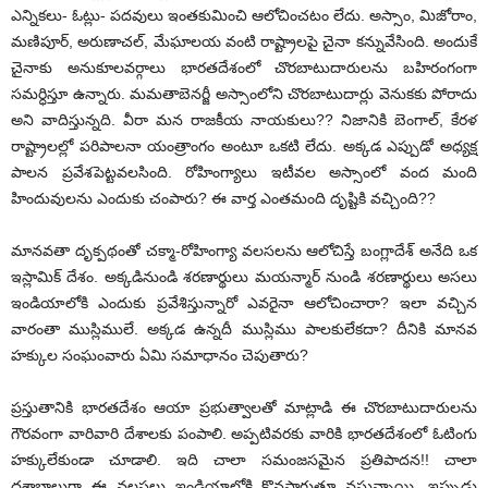
ఎన్నికలు- ఓట్లు- పదవులు ఇంతకుమించి ఆలోచించటం లేదు. అస్సాం, మిజోరాం,
మణిపూర్, అరుణాచల్, మేఘాలయ వంటి రాష్ట్రాలపై చైనా కన్నువేసింది. అందుకే
చైనాకు అనుకూలవర్గాలు భారతదేశంలో చొరబాటుదారులను బహిరంగంగా
సమర్ధిస్తూ ఉన్నారు. మమతాబెనర్జీ అస్సాంలోని చొరబాటుదార్లు వెనుకకు పోరాదు
అని వాదిస్తున్నది. వీరా మన రాజకీయ నాయకులు?? నిజానికి బెంగాల్, కేరళ
రాష్ట్రాలల్లో పరిపాలనా యంత్రాంగం అంటూ ఒకటి లేదు. అక్కడ ఎప్పుడో అధ్యక్ష
పాలన ప్రవేశపెట్టవలసింది. రోహింగ్యాలు ఇటీవల అస్సాంలో వంద మంది
హిందువులను ఎందుకు చంపారు? ఈ వార్త ఎంతమంది దృష్టికి వచ్చింది??
మానవతా దృక్పథంతో చక్మా-రోహింగ్యా వలసలను ఆలోచిస్తే బంగ్లాదేశ్ అనేది ఒక
ఇస్లామిక్ దేశం. అక్కడినుండి శరణార్థులు మయన్మార్ నుండి శరణార్థులు అసలు
ఇండియాలోకి ఎందుకు ప్రవేశిస్తున్నారో ఎవరైనా ఆలోచించారా? ఇలా వచ్చిన
వారంతా ముస్లిములే. అక్కడ ఉన్నదీ ముస్లిము పాలకులేకదా? దీనికి మానవ
హక్కుల సంఘంవారు ఏమి సమాధానం చెపుతారు?
ప్రస్తుతానికి భారతదేశం ఆయా ప్రభుత్వాలతో మాట్లాడి ఈ చొరబాటుదారులను
గౌరవంగా వారివారి దేశాలకు పంపాలి. అప్పటివరకు వారికి భారతదేశంలో ఓటింగు
హక్కులేకుండా చూడాలి. ఇది చాలా సమంజసమైన ప్రతిపాదన!! చాలా
దశాబ్దాలుగా ఈ వలసలు ఇండియాలోకి కొనసాగుతూ వస్తున్నాయి. ఇప్పుడు