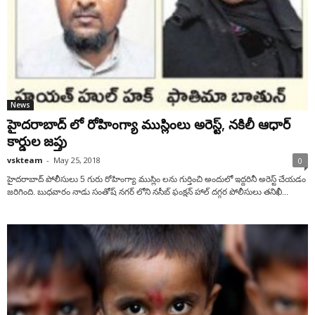
News
హైదరాబాద్ లో రోహింగ్యా ముస్లింలు అరెస్ట్, నకిలీ ఆధార్
కార్డుల జప్తు
vskteam
-
May 25, 2018
0
హైదరాబాద్ పోలీసులు 5 గురు రోహింగ్యా ముస్లిం లను గుర్తించి అందులో ఇద్దరినీ అరెస్ట్ చేయడం
జరిగింది. బుధవారం నాడు సంతోష్ నగర్ లోని నసీబ్ ఫంక్షన్ హాల్ దగ్గర పోలీసులు తనిఖీ...