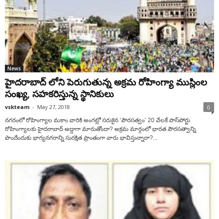
News
హైదరాబాద్ లోని పెరుగుతున్న అక్రమ రోహింగ్యా ముస్లింల
సంఖ్య, సహకరిస్తున్న స్థానికులు
vskteam
-
May 27, 2018
0
నగరంలో రోహింగ్యాల మకాం వారికి అంగట్లో సరుకైన ‘పౌరసత్వం’ 20 వేలకే పాస్‌పోర్టు
రోహింగ్యాలకు హైదరాబాద్‌ అడ్డాగా మారుతోందా? అక్రమ మార్గంలో భారత పౌరసత్వాన్ని
పొందేందుకు భాగ్యనగరాన్ని సురక్షిత ప్రాంతంగా వారు భావిస్తున్నారా?...