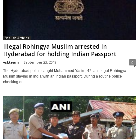
English Articles
Illegal Rohingya Muslim arrested in
Hyderabad for holding Indian Passport
vskteam
-
September 23, 2019
0
The Hyderabad police caught Mohammed Yasim, 42, an illegal Rohingya
Muslim staying in India with an Indian passport. During a routine police
checking on...