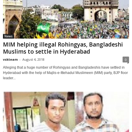
News
MIM helping illegal Rohingyas, Bangladeshi
Muslims to settle in Hyderabad
vskteam
-
August 4, 2018
0
Alleging that a huge number of Rohingyas and Bangladeshis have settled in
Hyderabad with the help of Majlis-e-Ittehadul Muslimeen (MIM) party, BJP floor
leader...