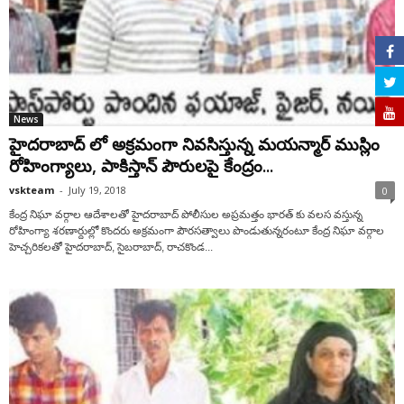
News
హైదరాబాద్ లో అక్రమంగా నివసిస్తున్న మయన్మార్ ముస్లిం
రోహింగ్యాలు, పాకిస్తాన్ పౌరులపై కేంద్రం...
vskteam
-
July 19, 2018
0
కేంద్ర నిఘా వర్గాల ఆదేశాలతో హైదరాబాద్ పోలీసుల అప్రమత్తం భారత్ కు వలస వస్తున్న
రోహింగ్యా శరణార్దుల్లో కొందరు అక్రమంగా పౌరసత్వాలు పొండుతున్నరంటూ కేంద్ర నిఘా వర్గాల
హెచ్చరికలతో హైదరాబాద్, సైబరాబాద్, రాచకొండ...