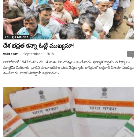
Telugu Articles
దేశ భద్రత కన్నా ఓట్లే ముఖ్యమా!
vskteam
-
September 1, 2018
0
లాహోరులో 1947కు ముందు 14 శాతం హిందువులు ఉండేవారు. ఇవ్వాళ కొద్దిమంది సిక్కులు
మాత్రమే మిగిలారు. వారిని కూడా ఇటీవల చంపివేస్తున్నారు. కాశ్మీరులో లక్షలాది హిందూ పండిట్లు
ఉండేవారు. వారిని పాకిస్తానీ ఉగ్రవాదులు...