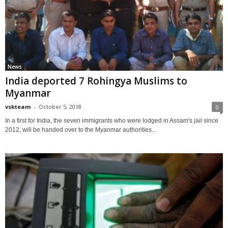
News
India deported 7 Rohingya Muslims to
Myanmar
vskteam
-
October 5, 2018
0
In a first for India, the seven immigrants who were lodged in Assam's jail since
2012, will be handed over to the Myanmar authorities...