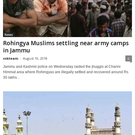
News
Rohingya Muslims settling near army camps
in Jammu
vskteam
-
August 10, 2018
0
Jammu and Kashmir police on Wednesday raided the jhuggis at Channi
Himmat area where Rohingyas are illegally settled and recovered around Rs
30 lakhs...