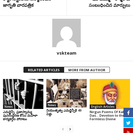
జాగృతి వారపత్రిక
సంబంధించిన మార్పులు
vskteam
RELATED ARTICLES
MORE FROM AUTHOR
News
News
English Articles
నియంతృత్వ ఎమర్జెన్సీకి 49
ఎమర్జెన్సీ: ప్రజాస్వామ్య
Nirgun Poems Of Kabir
ఏళ్లు
పునరుద్ధరణ కోసం మహిళా
Das… Devotion to the
కార్యకర్తల పోరాటం
Formless Divine