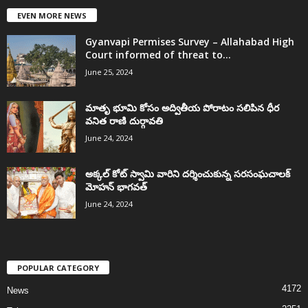
EVEN MORE NEWS
Gyanvapi Permises Survey – Allahabad High
Court informed of threat to...
June 25, 2024
మాతృ భూమి కోసం అద్వితీయ పోరాటం సలిపిన ధీర
వనిత రాణి దుర్గావతి
June 24, 2024
అక్కల్‌ కోట్‌ స్వామి వారిని దర్శించుకున్న సరసంఘచాలక్
మోహన్ భాగవత్
June 24, 2024
POPULAR CATEGORY
4172
News