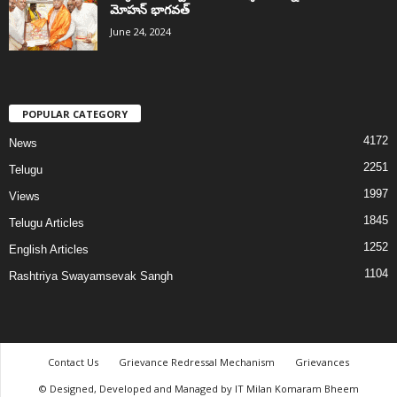
మోహన్ భాగవత్
June 24, 2024
POPULAR CATEGORY
4172
News
2251
Telugu
1997
Views
1845
Telugu Articles
1252
English Articles
1104
Rashtriya Swayamsevak Sangh
Contact Us
Grievance Redressal Mechanism
Grievances
© Designed, Developed and Managed by IT Milan Komaram Bheem