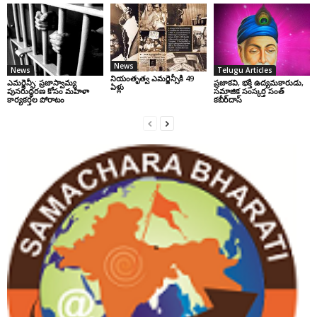
News
News
Telugu Articles
నియంతృత్వ ఎమర్జెన్సీకి 49
ఎమర్జెన్సీ: ప్రజాస్వామ్య
ప్రజాకవి, భక్తి ఉద్యమకారుడు,
ఏళ్లు
పునరుద్ధరణ కోసం మహిళా
సమాజిక సంస్కర్త సంత్‌
కార్యకర్తల పోరాటం
కబీర్‌దాస్‌