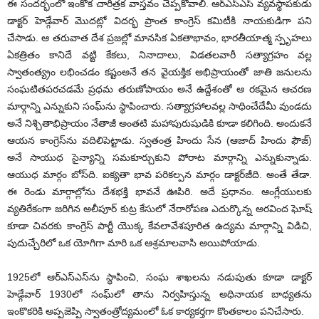
ఈ సందర్భంలో ఇంకొక చారిత్రక వాస్తవం చెప్పకోవాలి. ఆర్‌ఎస్‌ఎస్ వ్యవస్థాపకుడు
డాక్టర్ హెడ్గేవార్ మొదట్లో విదర్భ ప్రాంత కాంగ్రెస్ కమిటీకి నాయకుడిగా పని
చేసాడు. ఆ తరువాత దేశ ప్రజల్లో మానసిక ఏకతాభావం, భారతీయాత్మ స్పృహలు
ఏకత్రితం కానిదే వట్టి కేకలు, నినాదాలు, విడతలవారీ సత్యాగ్రహం వల్ల
స్వాతంత్య్రం లభించడం కష్టంఅనే తన వైయక్తిక అభిప్రాయంతో జాతి జనులను
సంఘటితపరచడమే ప్రధమ తరుణోపాయం అనే ఉద్దేశంతో ఆ రకమైన ఆచరణ
మార్గాన్ని ఎన్నుకుని సంఘ్‌ను స్థాపించారు. సత్యాగ్రహాలవల్ల సాధించేదేమీ వుండదు
అనే నిశ్చితాభిప్రాయం నేతాజీ అంతటి మహాపురుషుడికి కూడా కలిగింది. అందుకనే
ఆయన కాంగ్రెస్‌ను వదిలిపెట్టాడు. స్వతంత్ర హిందు సేన (ఆజాద్ హిందు ఫౌజ్)
అనే సాయుధ సైన్యాన్ని సమకూర్చుకుని పోరాట మార్గాన్ని ఎన్నుకున్నాడు.
ఆయుధ మార్గం బోస్‌ది. ఐక్యతా భావ పరికల్పన మార్గం డాక్టర్‌జీది. అంతే తేడా.
ఈ రెండు మార్గాల్లోను దేశభక్తి భావనే ఊపిరి. అదే ప్రధానం. ఆంగ్లేయులకు
వ్యతిరేకంగా జరిగిన అలీపూర్ కుట్ర కేసులో నేరారోపణ ఎదుర్కొన్న అరవింద ఘోష్
కూడా చివరకు కాంగ్రెస్ పార్టీ యొక్క కేవలావేశపూరిత ఉద్యమ మార్గాన్ని విడిచి,
పుదుచ్చేరిలో ఒక యోగిగా మారి ఒక ఆశ్రమాలవాసి అయిపోయాడు.
1925లో ఆర్‌ఎస్‌ఎస్‌ను స్థాపించి, సంఘ శాఖలను నడుపుతు కూడా డాక్టర్
హెడ్గేవార్ 1930లో సంఘ్‌లో తాను నిర్వహిస్తున్న అధినాయక బాధ్యతను
ఇంకొకరికి అప్పజెప్పి స్వాతంత్రోద్యమంలో ఓక కార్యకర్తగా కొంతకాలం పనిచేసారు.