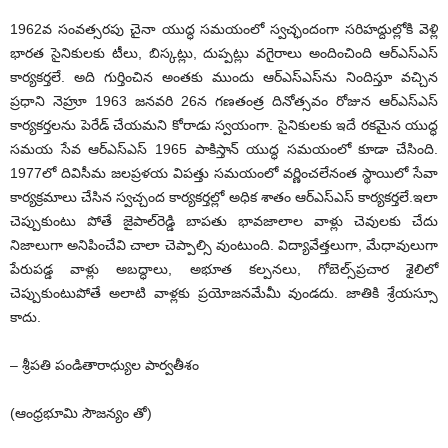
1962వ సంవత్సరపు చైనా యుద్ధ సమయంలో స్వచ్ఛందంగా సరిహద్దుల్లోకి వెళ్లి
భారత సైనికులకు టీలు, బిస్కట్లు, దుప్పట్లు వగైరాలు అందించింది ఆర్‌ఎస్‌ఎస్
కార్యకర్తలే. అది గుర్తించిన అంతకు ముందు ఆర్‌ఎస్‌ఎస్‌ను నిందిస్తూ వచ్చిన
ప్రధాని నెహ్రూ 1963 జనవరి 26న గణతంత్ర దినోత్సవం రోజున ఆర్‌ఎస్‌ఎస్
కార్యకర్తలను పెరేడ్ చేయమని కోరాడు స్వయంగా. సైనికులకు ఇదే రకమైన యుద్ధ
సమయ సేవ ఆర్‌ఎస్‌ఎస్ 1965 పాకిస్తాన్ యుద్ధ సమయంలో కూడా చేసింది.
1977లో దివిసీమ జలప్రళయ విపత్తు సమయంలో వర్ణించలేనంత స్థాయిలో సేవా
కార్యక్రమాలు చేసిన స్వచ్చంద కార్యకర్తల్లో అధిక శాతం ఆర్‌ఎస్‌ఎస్ కార్యకర్తలే.ఇలా
చెప్పుకుంటు పోతే జైపాల్‌రెడ్డి బాపతు భావజాలాల వాళ్లు చెవులకు చేదు
నిజాలుగా అనిపించేవి చాలా చెప్పాల్సి వుంటుంది. విద్యావేత్తలుగా, మేధావులుగా
పేరుపడ్డ వాళ్లు అబద్ధాలు, అభూత కల్పనలు, గోబెల్స్‌ప్రచార శైలిలో
చెప్పుకుంటుపోతే అలాటి వాళ్లకు ప్రయోజనమేమీ వుండదు. జాతికి శ్రేయస్సూ
కాదు.
– శ్రీపతి పండితారాధ్యుల పార్వతీశం
(ఆంధ్రభూమి సౌజన్యం తో)