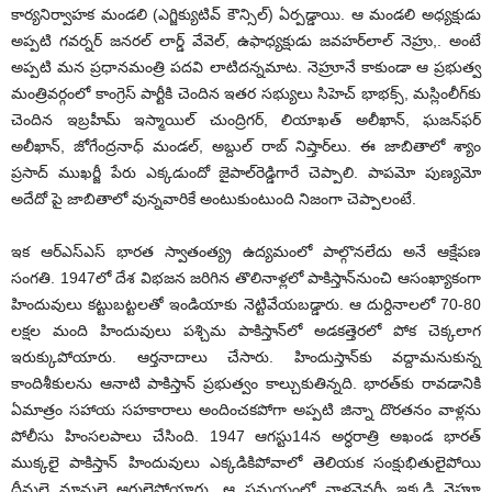
కార్యనిర్వాహక మండలి (ఎగ్జిక్యుటివ్ కౌన్సిల్) ఏర్పడ్డాయి. ఆ మండలి అధ్యక్షుడు
అప్పటి గవర్నర్ జనరల్ లార్డ్ వేవెల్, ఉఫాధ్యక్షుడు జవహర్‌లాల్ నెహ్రు,. అంటే
అప్పటి మన ప్రధానమంత్రి పదవి లాటిదన్నమాట. నెహ్రూనే కాకుండా ఆ ప్రభుత్వ
మంత్రివర్గంలో కాంగ్రెస్ పార్టీకి చెందిన ఇతర సభ్యులు సిహెచ్ భాభక్స్, మస్లింలీగ్‌కు
చెందిన ఇబ్రహీమ్ ఇస్మాయిల్ చుంద్రిగర్, లియాఖత్ అలీఖాన్, ఘజన్‌ఫర్
అలీఖాన్, జోగేంద్రనాధ్ మండల్, అబ్దుల్ రాబ్ నిష్తార్‌లు. ఈ జాబితాలో శ్యాం
ప్రసాద్ ముఖర్జీ పేరు ఎక్కడుందో జైపాల్‌రెడ్డిగారే చెప్పాలి. పాపమో పుణ్యమో
అదేదో పై జాబితాలో వున్నవారికే అంటుకుంటుంది నిజంగా చెప్పాలంటే.
ఇక ఆర్‌ఎస్‌ఎస్ భారత స్వాతంత్య్ర ఉద్యమంలో పాల్గొనలేదు అనే ఆక్షేపణ
సంగతి. 1947లో దేశ విభజన జరిగిన తొలినాళ్లలో పాకిస్తాన్‌నుంచి ఆసంఖ్యాకంగా
హిందువులు కట్టుబట్టలతో ఇండియాకు నెట్టివేయబడ్డారు. ఆ దుర్దినాలలో 70-80
లక్షల మంది హిందువులు పశ్చిమ పాకిస్తాన్‌లో అడకత్తెరలో పోక చెక్కలాగ
ఇరుక్కుపోయారు. ఆర్తనాదాలు చేసారు. హిందుస్తాన్‌కు వద్దామనుకున్న
కాందిశీకులను ఆనాటి పాకిస్తాన్ ప్రభుత్వం కాల్చుకుతిన్నది. భారత్‌కు రావడానికి
ఏమాత్రం సహాయ సహకారాలు అందించకపోగా అప్పటి జిన్నా దొరతనం వాళ్లను
పోలీసు హింసలపాలు చేసింది. 1947 ఆగస్టు14న అర్ధరాత్రి అఖండ భారత్
ముక్కలై పాకిస్తాన్ హిందువులు ఎక్కడికిపోవాలో తెలియక సంక్షుభితులైపోయి
దీనులై మ్లానులై ఆర్తులైపోయారు. ఆ సమయంలో వాళ్లనెవర్నీ ఇక్కడి నెహ్రూ