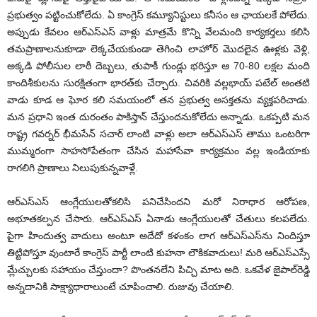
ప్రభుత్వం పట్టించుకోలేదు. ఏ కాంగ్రెస్ కమ్యూనిస్టులు కనీసం ఆ ఛాయలకే పోలేదు.
అప్పుడు కేవలం ఆర్‌ఎస్‌ఎస్ వాళ్లు మాత్రమే కొన్ని వేలమంది కార్యకర్తలు కలిసి
తమప్రాణాలనుకూడా లెక్కచేయకుండా తెగించి లాహోర్ మొదలైన ఊళ్లకు వెళ్లి,
అక్కడి పోలీసుల లాఠీ దెబ్బలు, తుపాకీ గుండ్లు భరిస్తూ ఆ 70-80 లక్షల మంది
కాందిశీకులను సురక్షితంగా భారత్‌కు చేర్చారు. చివరికి వల్లభాయ్ పటేల్ అంతటి
వాడు కూడ ఆ ఘోర కలి సమయంలో తన ప్రభుత్వ అసక్తతను వ్యక్తపరిచాడు.
మన ప్రధాని ఇంత దురంతం పాకిస్తాన్ చేస్తుందనుకోలేదు అన్నాడు. ఒకప్పటి మన
రాష్ట్ర గవర్నర్ భీమసేన్ సచార్ లాంటి వాళ్లు అలా ఆర్‌ఎస్‌ఎస్ తాము ఒంటరిగా
ముమ్మరంగా సాహసోపేతంగా చేసిన మహాసేవా కార్యక్రమం వల్ల ఇండియాకు
రాగలిగి ప్రాణాలు నిలుపుకున్నవాళ్లే.
ఆర్‌ఎస్‌ఎస్ ఆంగ్లేయులతోకలిసి పనిచేసిందని మరో నిరాధార ఆరోపణ,
అభూతకల్పన చేసారు. ఆర్‌ఎస్‌ఎస్ ఏనాడు ఆంగ్లేయులతో చేతులు కలపలేదు.
పైగా హిందుత్వ వాదులు అంటూ అదేదో కళంకం లాగ ఆర్‌ఎస్‌ఎస్‌ను నిందిస్తూ
తిట్టిపోస్తూ వుంటారే కాంగ్రెస్ పార్టీ లాంటి కుహనా లౌకికవాదులు! మరి ఆర్‌ఎస్‌ఎస్సే
మ్లేచ్చులకు సహాయం చేస్తుందా? పొంతనలేని పిచ్చి మాట అది. ఒకవేళ జైపాల్‌రెడ్డి
అన్నదానికి సాక్ష్యాధారాలుంటే చూపించాలి. రుజువు చేయాలి.