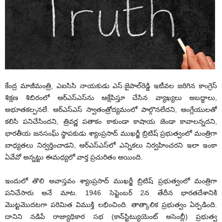
కేంద్ర మాజీమంత్రి, ఎఐసిసి నాయకుడు ఎస్.జైపాల్‌రెడ్డి ఇటీవల జరిగిన కాంగ్రెస్
శిక్షణ శిబిరంలో ఆర్‌ఎస్‌ఎస్‌ను ఆక్షేపిస్తూ చేసిన వ్యాఖ్యలు అబద్ధాలు,
అభూతకల్పనలే. ఆర్‌ఎస్‌ఎస్ స్వాతంత్రోద్యమంలో పాల్గొనలేదని, ఆంగ్లేయులతో
కలిసి పనిచేసిందని, త్రివర్ణ పతాకం కాకుండా కాషాయ జెండా కావాలన్నదని,
భారతీయ జనసంఘ్ స్థాపకుడు శ్యాంప్రసాద్ ముఖర్జీ బ్రిటిష్ ప్రభుత్వంలో మంత్రిగా
బాధ్యతలు నిర్వర్తించాడని, ఆర్‌ఎస్‌ఎస్‌లో ఎన్నికలు నిర్వహించరని ఇలా ఇంకా
ఏవేవో అన్నట్టు ఈమధ్యలో వార్త ప్రచురితం అయింది.
ఇందులో తొలి అవాస్తవం శ్యాంప్రసాద్ ముఖర్జీ బ్రిటిష్ ప్రభుత్వంలో మంత్రిగా
పనిచేసారు అనే మాట. 1946 సెప్టెంబర్ 2న తేదీన భారతదేశానికి
మొట్టమొదటగా పరిమిత విముక్తి లభించింది. తాత్కాలిక ప్రభుత్వం ఏర్పడింది.
దానిని నడిపే రాజ్యాధికార సభ (కాన్‌స్టిట్యుయెంట్ అసెంబ్లీ) ప్రభుత్వ