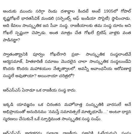
అందుకు ముందు సరిగ్గా రెండు దశాబ్దాల కిందటే అంటే 1905లో గోపాల్
కృష్ణగోఖలే భారతసేవిక్ మండలి (సర్పెంట్స్ ఆఫ్ ఇండియా సొసైటీ) స్థాపించాడు.
అది కేవలం సాంస్కృతిక జన సేవా సంస్థ. రాజకీయాలకు తమ సంస్థ దూరం అని
గోఖలే స్పష్టంగా చెప్పాడు. అంత మాత్రం చేత గోఖలే బ్రిటిష్ వాళ్లకు వంత
పాడినట్టా?
స్వాతంత్య్రానికి పూర్వం గోఖలేగారి ప్రజా- సాంస్కృతిక సంస్థలాంటివే
ఆర్యసమాజ్, హితకారిణీ సమాజం మొదలైన చాలా సాంస్కృతిక సంస్థలుండేవి
కొందరు కొందరు మహాశయుల నేతృత్వాలలో. అవన్నీ అవాంఛనీయ ఆరోపణార్ధ
సంస్థలే అవుతాయా? అయినాయా చరిత్రలో?
ఆర్‌ఎస్‌ఎస్ ఏనాడూ ఒక రాజకీయ సంస్థ కాదు.
ఇక్కడి యావజ్జనం ఒక చిరంతన మహోదాత్త సంస్కృతికి వారసులే అనే
అభిప్రాయంతో అనుదినము ‘నమస్తే సమావత్సలే మాతృభూమే…’ అంటూ ధ్యాన
స్మరణలు చేసుకునే ఒకే స్ఫూర్తిమంత సాంస్కృతిక సంస్థ సంఘ్.
ఆర్‌ఎస్‌ఎస్ కార్యకర్తను ఫలానా రాజకీయ పక్షానికి ఓటేయమని సంఘ