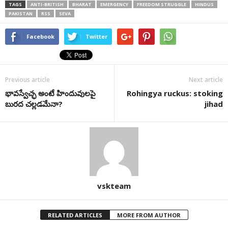
TAGS
ANTI-BRITISH
BHARAT
EMERGENCY
FREEDOM STRUGGLE
HINDUS
PAKISTAN
RSS
SEVA
Facebook
Twitter
Previous article
Next article
భావస్వేచ్ఛ అంటే హిందువులపై
Rohingya ruckus: stoking
బురద చల్లడమేనా?
jihad
vskteam
RELATED ARTICLES
MORE FROM AUTHOR