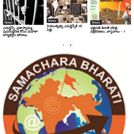
News
News
News
నియంతృత్వ ఎమర్జెన్సీకి 49
ఎమర్జెన్సీ: ప్రజాస్వామ్య
ఛ‌త్ర‌ప‌తి శివాజీ చరిత్ర‌..
ఏళ్లు
పునరుద్ధరణ కోసం మహిళా
వ‌క్రీక‌ర‌ణ‌లు, వాస్త‌వాలు – 1
కార్యకర్తల పోరాటం