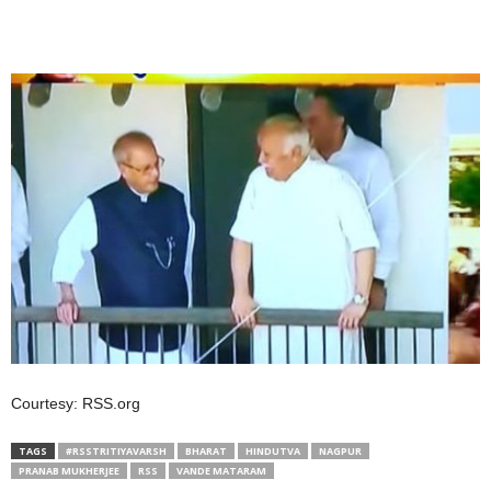
Courtesy: RSS.org
TAGS
#RSSTRITIYAVARSH
BHARAT
HINDUTVA
NAGPUR
PRANAB MUKHERJEE
RSS
VANDE MATARAM