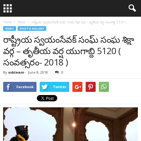
Home
News
రాష్ట్రీయ స్వయంసేవక్ సంఘ్ సంఘ శిక్షా వర్గ – తృతీయ వర్ష యుగాబ్ది 5120 (...
NEWS
PHOTO GALLERY
రాష్ట్రీయ స్వయంసేవక్ సంఘ్ సంఘ శిక్షా
వర్గ – తృతీయ వర్ష యుగాబ్ది 5120 (
సంవత్సరం- 2018 )
By
vskteam
-
June 8, 2018
0
Facebook
Twitter